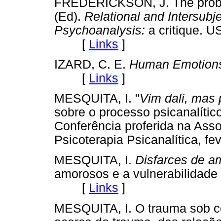
FREDERICKSON, J. The problem
(Ed).
Relational and Intersubj
Psychoanalysis:
a critique. U
[
Links
]
IZARD, C. E.
Human Emotion
[
Links
]
MESQUITA, I. "
Vim dali, mas 
sobre o processo psicanalítico
Conferência proferida na Ass
Psicoterapia Psicanalítica,
MESQUITA, I.
Disfarces de a
amorosos e a vulnerabilidade 
[
Links
]
MESQUITA, I. O trauma sob co