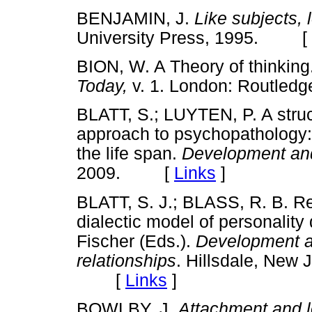
BENJAMIN, J.
Like subjects, 
University Press, 1995. [
BION, W. A Theory of thinking. 
Today,
v. 1. London: Routle
BLATT, S.; LUYTEN, P. A stru
approach to psychopathology: 
the life span.
Development an
2009. [
Links
]
BLATT, S. J.; BLASS, R. B. Rel
dialectic model of personalit
Fischer (Eds.).
Development an
relationships
. Hillsdale, New 
[
Links
]
BOWLBY, J.
Attachment and 