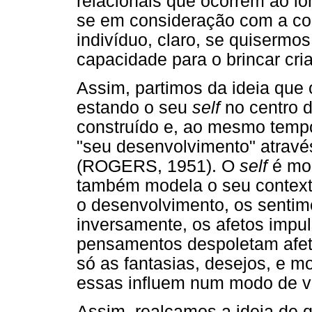
relacionais que ocorrem ao lo
se em consideração com a co
indivíduo, claro, se quisermo
capacidade para o brincar cria
Assim, partimos da ideia que
estando o seu
self
no centro d
construído e, ao mesmo tempo
"seu desenvolvimento" atravé
(ROGERS, 1951). O
self
é mod
também modela o seu contexto
o desenvolvimento, os senti
inversamente, os afetos imp
pensamentos despoletam afeto
só as fantasias, desejos, e 
essas influem num modo de v
Assim, realçamos a ideia de q