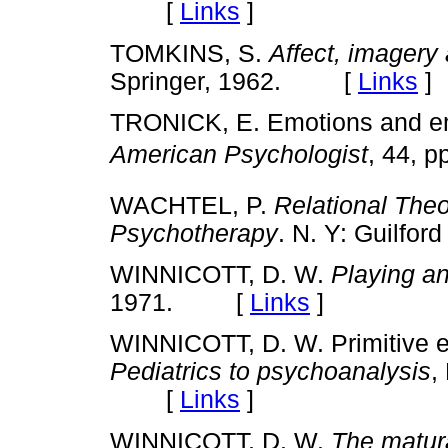
[
Links
]
TOMKINS, S.
Affect, imagery
Springer, 1962. [
Links
]
TRONICK, E. Emotions and emo
American Psychologist
, 44, 
WACHTEL, P.
Relational Theo
Psychotherapy
. N. Y: Guilf
WINNICOTT, D. W.
Playing an
1971. [
Links
]
WINNICOTT, D. W. Primitive e
Pediatrics to psychoanalysis
,
[
Links
]
WINNICOTT, D. W.
The matura