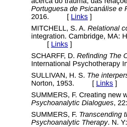
acerca do trauma, das relações
Portuguesa de Psicanálise e P
2016. [
Links
]
MITCHELL, S. A.
Relational c
integration. Cambridge, MA: H
[
Links
]
SCHARFF, D.
Refinding The O
International Psychotherapy
SULLIVAN, H. S.
The interper
Norton, 1953. [
Links
]
SUMMERS, F. Creating new way
Psychoanalytic Dialogues
, 2
SUMMERS, F.
Transcending t
Psychoanalytic Therapy
. N. 