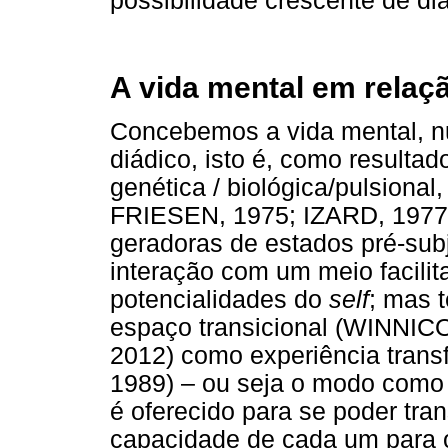
possibilidade crescente de diá
A vida mental em relaç
Concebemos a vida mental, nu
diádico, isto é, como resultad
genética / biológica/pulsiona
FRIESEN, 1975; IZARD, 1977;
geradoras de estados pré-sub
interação com um meio facili
potencialidades do
self
; mas 
espaço transicional (WINNI
2012) como experiência transf
1989) – ou seja o modo como 
é oferecido para se poder tra
capacidade de cada um para 