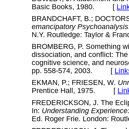
Basic Books, 1980. [
Lin
BRANDCHAFT, B.; DOCTORS,
emancipatory Psychoanalysis. 
N.Y. Routledge: Taylor & F
BROMBERG, P. Something wic
dissociation, and conflict: T
cognitive science, and neuro
pp. 558-574, 2003. [
Link
EKMAN, P.; FRIESEN, W.
Unm
Prentice Hall, 1975. [
Lin
FREDERICKSON, J. The Eclips
In:
Understanding Experience
Ed. Roger Frie. London: Ro