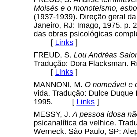
Moisés e o monoteísmo, esboç
(1937-1939). Direção geral d
Janeiro, RJ: Imago, 1975. p. 2
das obras psicológicas compl
[
Links
]
FREUD, S.
Lou Andréas Sal
Tradução: Dora Flacksman. Ri
[
Links
]
MANNONI, M.
O nomeável e o
vida. Tradução: Dulce Duque E
1995. [
Links
]
MESSY, J.
A pessoa idosa não
psicanalítica da velhice. Tra
Werneck. São Paulo, SP: A