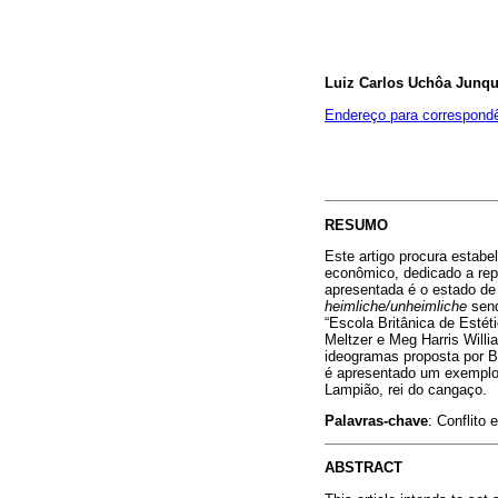
Luiz Carlos Uchôa Junqu
Endereço para correspond
RESUMO
Este artigo procura estab
econômico, dedicado a repr
apresentada é o estado de 
heimliche/unheimliche
send
“Escola Britânica de Estéti
Meltzer e Meg Harris Willi
ideogramas proposta por B
é apresentado um exemplo
Lampião, rei do cangaço.
Palavras-chave
: Conflito
ABSTRACT