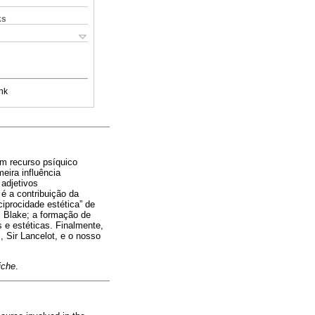
ks
nk
um recurso psíquico
eira influência
 adjetivos
é a contribuição da
ciprocidade estética” de
m Blake; a formação de
 e estéticas. Finalmente,
, Sir Lancelot, e o nosso
iche
.