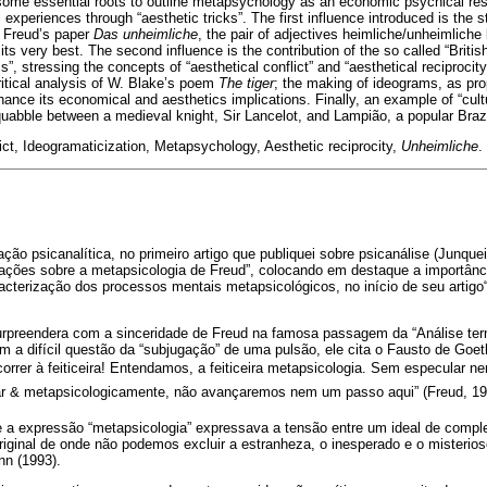
t some essential roots to outline metapsychology as an economic psychical res
 experiences through “aesthetic tricks”. The first influence introduced is the s
n Freud’s paper
Das unheimliche
, the pair of adjectives heimliche/unheimliche
ts very best. The second influence is the contribution of the so called “Britis
”, stressing the concepts of “aesthetical conflict” and “aesthetical reciproci
critical analysis of W. Blake’s poem
The tiger
; the making of ideograms, as pro
nhance its economical and aesthetics implications. Finally, an example of “cult
uabble between a medieval knight, Sir Lancelot, and Lampião, a popular Brazi
lict, Ideogramaticization, Metapsychology, Aesthetic reciprocity,
Unheimliche
.
ção psicanalítica, no primeiro artigo que publiquei sobre psicanálise (Junqueir
ações sobre a metapsicologia de Freud”, colocando em destaque a importânci
cterização dos processos mentais metapsicológicos, no início de seu artigo
rpreendera com a sinceridade de Freud na famosa passagem da “Análise term
m a difícil questão da “subjugação” de uma pulsão, ele cita o Fausto de Goe
orrer à feiticeira! Entendamos, a feiticeira metapsicologia. Sem especular ne
iar & metapsicologicamente, não avançaremos nem um passo aqui” (Freud, 19
 a expressão “metapsicologia” expressava a tensão entre um ideal de compl
riginal de onde não podemos excluir a estranheza, o inesperado e o misteri
nn (1993).