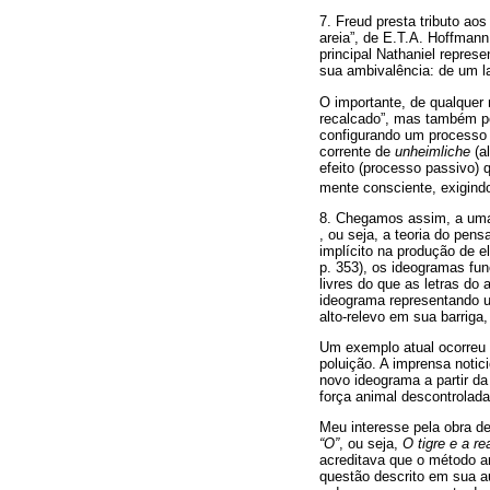
7. Freud presta tributo ao
areia”, de E.T.A. Hoffman
principal Nathaniel repres
sua ambivalência: de um la
O importante, de qualquer
recalcado”, mas também pe
configurando um processo q
corrente de
unheimliche
(a
efeito (processo passivo) 
mente consciente, exigindo
8. Chegamos assim, a uma 
, ou seja, a teoria do pen
implícito na produção de 
p. 353), os ideogramas fu
livres do que as letras do
ideograma representando u
alto-relevo em sua barriga,
Um exemplo atual ocorreu 
poluição. A imprensa noti
novo ideograma a partir d
força animal descontrolada
Meu interesse pela obra d
“O”
, ou seja,
O tigre e a re
acreditava que o método ar
questão descrito em sua au