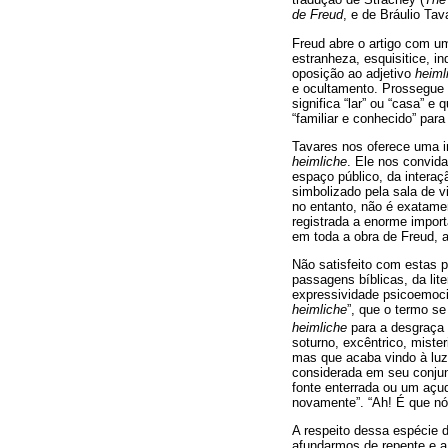
de Freud
, e de Bráulio Ta
Freud abre o artigo com u
estranheza, esquisitice, i
oposição ao adjetivo
heiml
e ocultamento. Prossegue 
significa “lar” ou “casa” 
“familiar e conhecido” par
Tavares nos oferece uma i
heimliche
. Ele nos convida
espaço público, da interaç
simbolizado pela sala de 
no entanto, não é exatame
registrada a enorme import
em toda a obra de Freud, a
Não satisfeito com estas p
passagens bíblicas, da lit
expressividade psicoemoc
heimliche
”, que o termo s
heimliche
para a desgraça 
soturno, excêntrico, miste
mas que acaba vindo à luz
considerada em seu conj
fonte enterrada ou um açu
novamente”. “Ah! É que 
A respeito dessa espécie d
afundarmos de repente e a