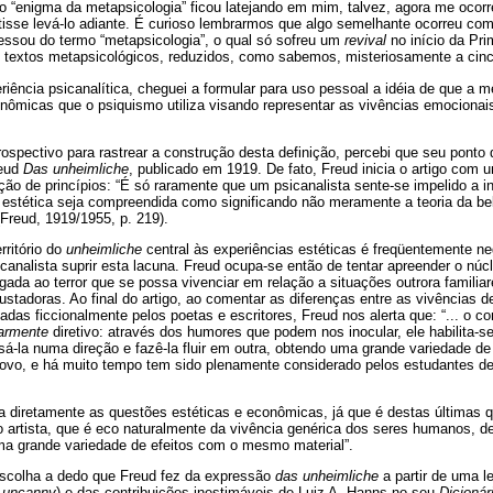
 “enigma da metapsicologia” ficou latejando em mim, talvez, agora me ocorr
tisse levá-lo adiante. É curioso lembrarmos que algo semelhante ocorreu com
ressou do termo “metapsicologia”, o qual só sofreu um
revival
no início da Pri
e textos metapsicológicos, reduzidos, como sabemos, misteriosamente a cinc
iência psicanalítica, cheguei a formular para uso pessoal a idéia de que a m
nômicas que o psiquismo utiliza visando representar as vivências emocionai
ospectivo para rastrear a construção desta definição, percebi que seu ponto 
reud
Das unheimliche
, publicado em 1919. De fato, Freud inicia o artigo com 
o de princípios: “É só raramente que um psicanalista sente-se impelido a in
estética seja compreendida como significando não meramente a teoria da bel
Freud, 1919/1955, p. 219).
rritório do
unheimliche
central às experiências estéticas é freqüentemente neg
canalista suprir esta lacuna. Freud ocupa-se então de tentar apreender o núc
gada ao terror que se possa vivenciar em relação a situações outrora familia
stadoras. Ao final do artigo, ao comentar as diferenças entre as vivências d
tadas ficcionalmente pelos poetas e escritores, Freud nos alerta que: “... o c
iarmente
diretivo: através dos humores que podem nos inocular, ele habilita-se
á-la numa direção e fazê-la fluir em outra, obtendo uma grande variedade d
novo, e há muito tempo tem sido plenamente considerado pelos estudantes de 
la diretamente as questões estéticas e econômicas, já que é destas últimas 
 artista, que é eco naturalmente da vivência genérica dos seres humanos, de
a grande variedade de efeitos com o mesmo material”.
escolha a dedo que Freud fez da expressão
das unheimliche
a partir de uma l
 uncanny
) e das contribuições inestimáveis de Luiz A. Hanns no seu
Dicioná