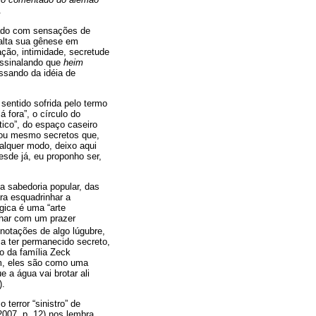
.
do com sensações de
salta sua gênese em
ção, intimidade, secretude
assinalando que
heim
assando da idéia de
entido sofrida pelo termo
á fora”, o círculo do
tico”, do espaço caseiro
s ou mesmo secretos que,
alquer modo, deixo aqui
esde já, eu proponho ser,
a sabedoria popular, das
ara esquadrinhar a
ica é uma “arte
lhar com um prazer
onotações de algo lúgubre,
ia ter permanecido secreto,
o da família Zeck
em, eles são como uma
 a água vai brotar ali
).
terror “sinistro” de
2007, p. 12) nos lembra