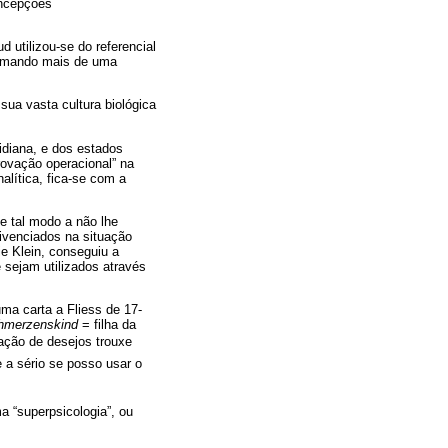
oncepções
 utilizou-se do referencial
ximando mais de uma
sua vasta cultura biológica
idiana, e dos estados
rovação operacional” na
alítica, fica-se com a
de tal modo a não lhe
ivenciados na situação
ie Klein, conseguiu a
 sejam utilizados através
uma carta a Fliess de 17-
hmerzenskind
= filha da
zação de desejos trouxe
e a sério se posso usar o
a “superpsicologia”, ou