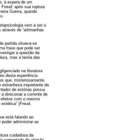
e, à espera de um
 Freud: após sua ruptura
meira Guerra, quando
o.
etapsicologia vem a ser o
s através de “artimanhas
de partida situava-se
uma frase que pode ser
vestigar a questão da
eza, mas a teoria das
ligenciado na literatura
leo desta experiência
res que, misteriosamente,
e estranheza inquietante da
ontador de estórias possui
 a direcionar a corrente de
e efeitos com o mesmo
estética” (Freud,
que está falando ao
 poder administrar as
eitura cuidadosa da
rio comentado do alemão