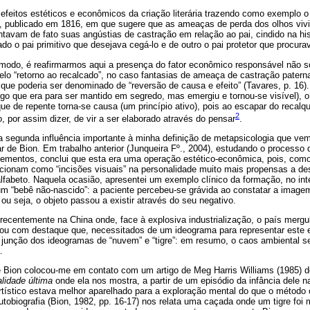
s efeitos estéticos e econômicos da criação literária trazendo como exemplo
n, publicado em 1816, em que sugere que as ameaças de perda dos olhos vi
entavam de fato suas angústias de castração em relação ao pai, cindido na hi
do o pai primitivo que desejava cegá-lo e de outro o pai protetor que procura
 modo, é reafirmarmos aqui a presença do fator econômico responsável não só
lo “retorno ao recalcado”, no caso fantasias de ameaça de castração pater
ue poderia ser denominado de “reversão de causa e efeito” (Tavares, p. 16).
lgo que era para ser mantido em segredo, mas emergiu e tornou-se visível), 
que de repente torna-se causa (um princípio ativo), pois ao escapar do recalqu
2
, por assim dizer, de vir a ser elaborado através do pensar
.
segunda influência importante à minha definição de metapsicologia que vem a
sar de Bion. Em trabalho anterior (Junqueira Fº., 2004), estudando o processo
elementos, conclui que esta era uma operação estético-econômica, pois, como
ncionam como “incisões visuais” na personalidade muito mais propensas a d
 alfabeto. Naquela ocasião, apresentei um exemplo clínico da formação, no in
m “bebê não-nascido”: a paciente percebeu-se grávida ao constatar a imag
 ou seja, o objeto passou a existir através do seu negativo.
recentemente na China onde, face à explosiva industrialização, o país mergu
ciou com destaque que, necessitados de um ideograma para representar este 
a junção dos ideogramas de “nuvem” e “tigre”: em resumo, o caos ambiental 
.
e Bion colocou-me em contato com um artigo de Meg Harris Williams (1985)
alidade última
onde ela nos mostra, a partir de um episódio da infância dele na
tístico estava melhor aparelhado para a exploração mental do que o método c
tobiografia (Bion, 1982, pp. 16-17) nos relata uma caçada onde um tigre foi