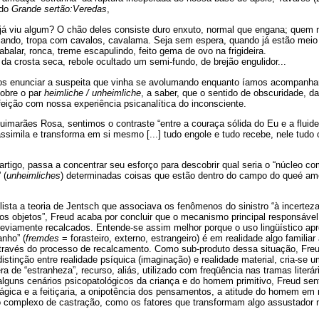
 do
Grande sertão:Veredas
,
 já viu algum? O chão deles consiste duro enxuto, normal que engana; quem 
çando, tropa com cavalos, cavalama. Seja sem espera, quando já estão meio 
balar, ronca, treme escapulindo, feito gema de ovo na frigideira.
 da crosta seca, rebole ocultado um semi-fundo, de brejão engulidor...
mos enunciar a suspeita que vinha se avolumando enquanto íamos acompanh
obre o par
heimliche / unheimliche
, a saber, que o sentido de obscuridade, d
feição com nossa experiência psicanalítica do inconsciente.
imarães Rosa, sentimos o contraste “entre a couraça sólida do Eu e a fluid
 assimila e transforma em si mesmo [...] tudo engole e tudo recebe, nele tud
artigo, passa a concentrar seu esforço para descobrir qual seria o “núcleo co
 (
unheimliches
) determinadas coisas que estão dentro do campo do queé am
sta a teoria de Jentsch que associava os fenômenos do sinistro “à incerteza
s objetos”, Freud acaba por concluir que o mecanismo principal responsáve
previamente recalcados. Entende-se assim melhor porque o uso lingüístico ap
anho” (
fremdes
= forasteiro, externo, estrangeiro) é em realidade algo famili
através do processo de recalcamento. Como sub-produto dessa situação, Fre
tinção entre realidade psíquica (imaginação) e realidade material, cria-se um 
a de “estranheza”, recurso, aliás, utilizado com freqüência nas tramas liter
alguns cenários psicopatológicos da criança e do homem primitivo, Freud se
gica e a feitiçaria, a onipotência dos pensamentos, a atitude do homem em 
o complexo de castração, como os fatores que transformam algo assustador 