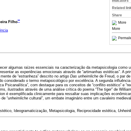
Indicators
Related lin
Share
**
eira Filho
More
More
ência
Permali
elecer algumas raízes essenciais na caracterização da metapsicologia como 
esentar as experiências emocionais através de “artimanhas estéticas”. A prim
mente de “estranheza” descrito no artigo
Das unheimliche
de Freud, o par de
o considerado o termo metapsicológico por excelência. A segunda influência 
ca Psicanalítica”, com destaque para os conceitos de “conflito estético” e “re
ams, ilustrados através de uma análise crítica do poema “The tiger” de Willia
ion é exemplificada clinicamente para ressaltar suas implicações econômicas
 de “
unheimliche
cultural”, um embate imaginário entre um cavaleiro medieval
 estético, Ideogramaticização, Metapsicologia, Reciprocidade estética,
Unheinl