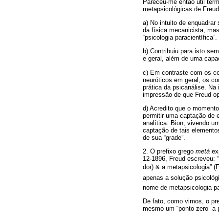
Pareceu-me então útil ter
metapsicológicas de Freud
a) No intuito de enquadrar
da física mecanicista, ma
“psicologia paracientífica”.
b) Contribuiu para isto se
e geral, além de uma cap
c) Em contraste com os con
neuróticos em geral, os co
prática da psicanálise. Na 
impressão de que Freud op
d) Acredito que o momento 
permitir uma captação de 
analítica. Bion, vivendo u
captação de tais elementos
de sua “grade”.
2. O prefixo grego
metá
exp
12-1896, Freud escreveu: 
dor) & a metapsicologia” 
apenas a solução psicológi
nome de metapsicologia pa
De fato, como vimos, o pre
mesmo um “ponto zero” a pa