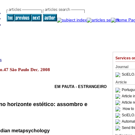
Services 
6
Journal
no.47 São Paulo Dec. 2008
SciELO 
Article
EM PAUTA - ESTRANGEIRO
Portugu
Article 
Article 
no horizonte estético: assombro e
How to c
SciELO 
Automati
Send thi
reudian metapsychology