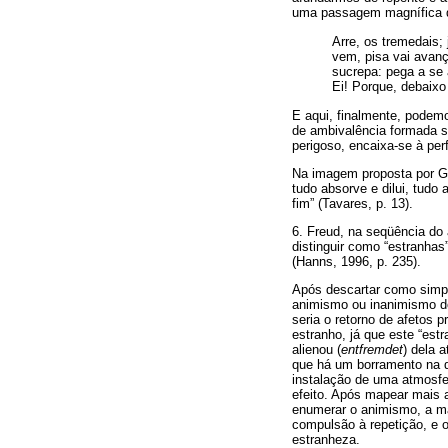
uma passagem magnífica
Arre, os tremedais;
vem, pisa vai avan
sucrepa: pega a se a
Ei! Porque, debaixo
E aqui, finalmente, pode
de ambivalência formada s
perigoso, encaixa-se à per
Na imagem proposta por Gu
tudo absorve e dilui, tudo
fim” (Tavares, p. 13).
6. Freud, na seqüência do 
distinguir como “estranhas”
(Hanns, 1996, p. 235).
Após descartar como simpli
animismo ou inanimismo do
seria o retorno de afetos 
estranho, já que este “estr
alienou (
entfremdet
) dela 
que há um borramento na dis
instalação de uma atmosfer
efeito. Após mapear mais 
enumerar o animismo, a má
compulsão à repetição, e 
estranheza.