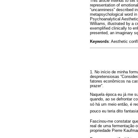
This article intends to se
representation of emotional
“uncanniness” described i
metapsychological word in i
Psychoanalytical Aesthetics
Williams, illustrated by a 
exemplified clinically to e
presented, an imaginary sq
Keywords
: Aesthetic conf
1. No início de minha forma
despretensiosas “Consider
fatores econômicos na cara
prazer”.
Naquela época eu já me su
quando, ao se defrontar co
só há um meio então, é rec
pouco eu teria dito fantas
Fascinou-me constatar que
real de uma fermentação o
propriedade Pierre Kaufma