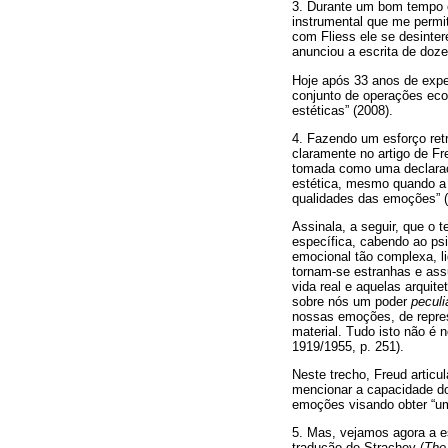
3. Durante um bom tempo o
instrumental que me permi
com Fliess ele se desinte
anunciou a escrita de doz
Hoje após 33 anos de exper
conjunto de operações eco
estéticas” (2008).
4. Fazendo um esforço retr
claramente no artigo de F
tomada como uma declaraçã
estética, mesmo quando a 
qualidades das emoções” (
Assinala, a seguir, que o te
específica, cabendo ao psi
emocional tão complexa, li
tornam-se estranhas e assu
vida real e aquelas arquite
sobre nós um poder
pecul
nossas emoções, de repres
material. Tudo isto não é 
1919/1955, p. 251).
Neste trecho, Freud articu
mencionar a capacidade do
emoções visando obter “um
5. Mas, vejamos agora a 
tradução de Strachey (
The