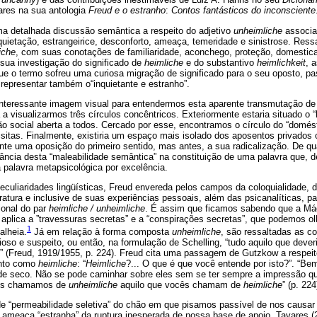
vares na sua antologia
Freud e o estranho
:
Contos fantásticos do inconsciente
ma detalhada discussão semântica a respeito do adjetivo
unheimliche
associa
nquietação, estrangeirice, desconforto, ameaça, temeridade e sinistrose. Res
iche
, com suas conotações de familiaridade, aconchego, proteção, domestica
sua investigação do significado de
heimliche
e do substantivo
heimlichkeit
, 
e que o termo sofreu uma curiosa migração de significado para o seu oposto, p
a representar também o“inquietante e estranho”.
nteressante imagem visual para entendermos esta aparente transmutação de s
 a visualizarmos três círculos concêntricos. Exteriormente estaria situado o “l
ão social aberta a todos. Cercado por esse, encontramos o círculo do “domés
visitas. Finalmente, existiria um espaço mais isolado dos aposentos privado
nte uma oposição do primeiro sentido, mas antes, a sua radicalização. De qu
ância desta “maleabilidade semântica” na constituição de uma palavra que, d
 palavra metapsicológica por excelência.
eculiaridades lingüísticas, Freud envereda pelos campos da coloquialidade, d
eratura e inclusive de suas experiências pessoais, além das psicanalíticas, p
ional do par
heimliche / unheimliche
. É assim que ficamos sabendo que a Mág
e aplica a ”travessuras secretas” e a “conspirações secretas”, que podemos o
1
alheia.
Já em relação à forma composta
unheimliche
, são ressaltadas as c
rioso e suspeito, ou então, na formulação de Schelling, “tudo aquilo que dever
” (Freud, 1919/1955, p. 224). Freud cita uma passagem de Gutzkow a respeit
unto como
heimliche
: “
Heimliche
?... O que é que você entende por isto?”. “B
de seco. Não se pode caminhar sobre eles sem se ter sempre a impressão que
nós chamamos de
unheimliche
aquilo que vocês chamam de
heimliche
” (p. 224
e “permeabilidade seletiva” do chão em que pisamos passível de nos causar o 
 ameaça “estranha” da ruptura inesperada de nossa base de apoio, Tavares (