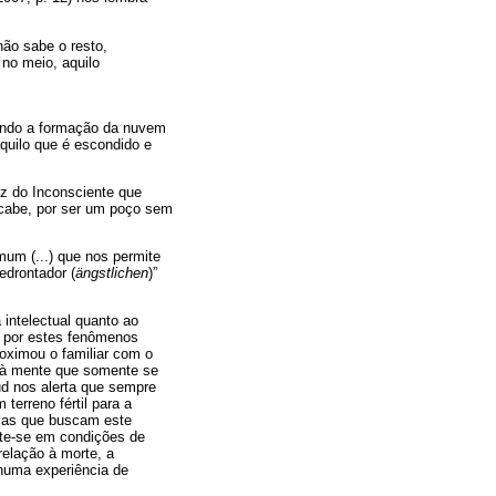
não sabe o resto,
no meio, aquilo
ando a formação da nuvem
aquilo que é escondido e
ez do Inconsciente que
o cabe, por ser um poço sem
mum (...) que nos permite
edrontador (
ängstlichen
)”
 intelectual quanto ao
l por estes fenômenos
roximou o familiar com o
ar à mente que somente se
ud nos alerta que sempre
terreno fértil para a
árias que buscam este
nte-se em condições de
relação à morte, a
numa experiência de