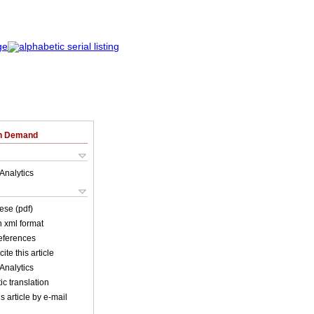
on Demand
Analytics
ese (pdf)
in xml format
references
ite this article
Analytics
c translation
s article by e-mail