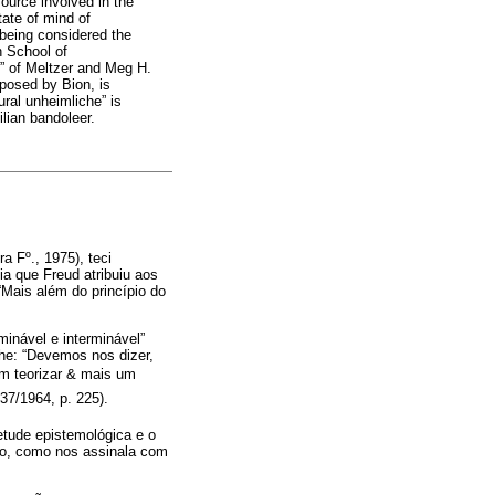
ource involved in the
tate of mind of
 being considered the
h School of
ty” of Meltzer and Meg H.
posed by Bion, is
ural unheimliche” is
lian bandoleer.
a Fº., 1975), teci
a que Freud atribuiu aos
“Mais além do princípio do
inável e interminável”
the: “Devemos nos dizer,
m teorizar & mais um
37/1964, p. 225).
etude epistemológica e o
oso, como nos assinala com