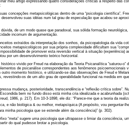
minar meu artigo expressando quatro considerações críticas a respeito das c
:
 suas concepções metapsicológicas dentro de uma “psicologia científica”, Freud
s desenvolveu suas idéias num tal grau de especulação que acabou se apro
m dúvida, de um modo quase que paradoxal, sua sólida formação neurológica, 
acidade incomum de argumentação.
ceitos extraídos da interpretação dos sonhos, da psicopatologia da vida cot
nceitos metapsicológicos por sua própria complexidade dificultam sua “comp
impossibilidade de promover esta reversão vertical à situação (experiência) an
tou por um desenvolvimento teórico horizontal.
histórico vivido por Freud na elaboração da Teoria Psicanalítica ”saturou-o” 
elementos de psicanálise correspondentes aos fenômenos psicoemocionais v
m outro momento histórico, e utilizando-se das observações de Freud e Melan
, revestindo-os de um alto grau de operabilidade funcional na medida em que
ressa mudança, posterioridade, transcendência e “reflexão crítica sobre”. N
“Escondida bem no fundo disso está minha cria idealizada e acabrunhada (
sc
(Freud, 1986, p. 217). Em 10-3-1898, ele diz: “Parece-me que a teoria da reali
ca, e não biológica & ou melhor, metapsíquica (A propósito, vou perguntar-lh
ra minha psicologia que se estende além da consciência)” (p. 302).
fixo “meta” sugere uma psicologia que ultrapasse o limiar da consciência, um
rtir do qual pudesse brotar a psicologia.