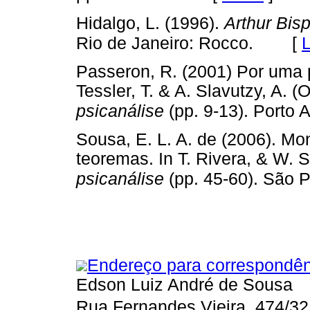
Hidalgo, L. (1996).
Arthur Bisp
[
L
Rio de Janeiro: Rocco.
Passeron, R. (2001) Por uma p
Tessler, T. & A. Slavutzy, A. (
psicanálise
(pp. 9-13). Porto A
Sousa, E. L. A. de (2006). M
teoremas. In T. Rivera, & W. S
psicanálise
(pp. 45-60). São P
Endereço para correspondên
Edson Luiz André de Sousa
Rua Fernandes Vieira, 474/32