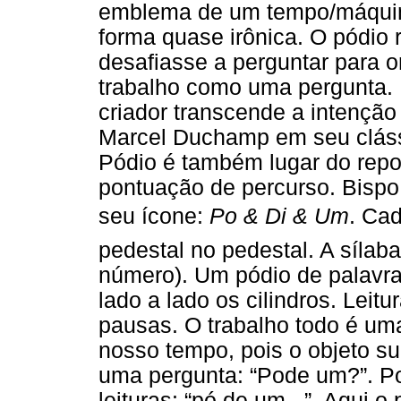
emblema de um tempo/máquina
forma quase irônica. O pódio 
desafiasse a perguntar para o
trabalho como uma pergunta. É
criador transcende a intençã
Marcel Duchamp em seu clássic
Pódio é também lugar do repo
pontuação de percurso. Bispo
seu ícone:
Po & Di & Um
. Ca
pedestal no pedestal. A sílaba
número). Um pódio de palavra
lado a lado os cilindros. Leit
pausas. O trabalho todo é u
nosso tempo, pois o objeto s
uma pergunta: “Pode um?”. P
leituras: “pó de um...”. Aqui 