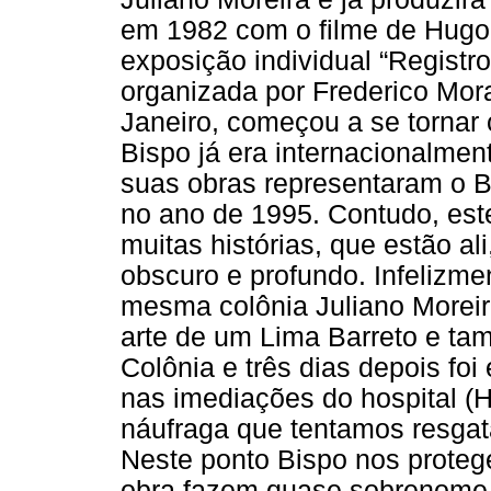
em 1982 com o filme de Hugo 
exposição individual “Registr
organizada por Frederico Mor
Janeiro, começou a se tornar
Bispo já era internacionalmen
suas obras representaram o Br
no ano de 1995. Contudo, es
muitas histórias, que estão al
obscuro e profundo. Infelizm
mesma colônia Juliano Moreir
arte de um Lima Barreto e ta
Colônia e três dias depois f
nas imediações do hospital (Hi
náufraga que tentamos resgat
Neste ponto Bispo nos prote
obra fazem quase sobrenome a