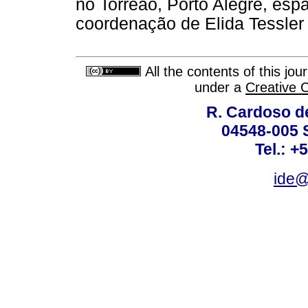
no Torreão, Porto Alegre, es
coordenação de Elida Tessler 
All the contents of this jo
under a
Creative 
R. Cardoso de
04548-005 
Tel.: +
ide@