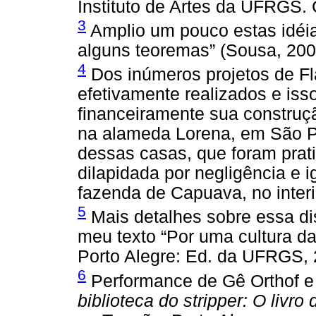
Instituto de Artes da UFRGS. 
3
Amplio um pouco estas idéia
alguns teoremas” (Sousa, 2006
4
Dos inúmeros projetos de Fl
efetivamente realizados e isso
financeiramente sua construç
na alameda Lorena, em São Pa
dessas casas, que foram prat
dilapidada por negligência e 
fazenda de Capuava, no inter
5
Mais detalhes sobre essa d
meu texto “Por uma cultura da 
Porto Alegre: Ed. da UFRGS, 
6
Performance de Gê Orthof e C
biblioteca do stripper: O livro