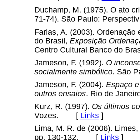
Duchamp, M. (1975). O ato cri
71-74). São Paulo: Perspectiv
Farias, A. (2003). Ordenação 
do Brasil,
Exposição Ordenaç
Centro Cultural Banco do Bras
Jameson, F. (1992).
O inconsc
socialmente simbólico
. São Pa
Jameson, F. (2004).
Espaço e
outros ensaios
. Rio de Janeir
Kurz, R. (1997).
Os últimos c
[
Links
]
Vozes.
Lima, M. R. de (2006). Limes,
[
Links
]
pp. 130-132.