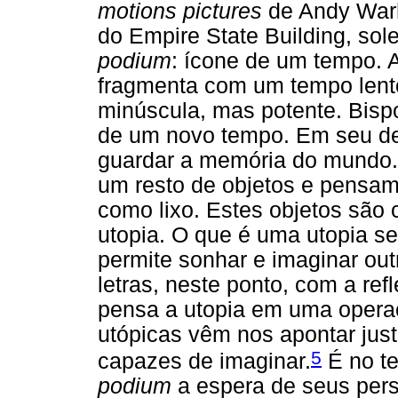
motions pictures
de Andy War
do Empire State Building, sole
podium
: ícone de um tempo. 
fragmenta com um tempo lento
minúscula, mas potente. Bisp
de um novo tempo. Em seu delí
guardar a memória do mundo. 
um resto de objetos e pensa
como lixo. Estes objetos são 
utopia. O que é uma utopia se
permite sonhar e imaginar o
letras, neste ponto, com a re
pensa a utopia em uma operaç
utópicas vêm nos apontar jus
5
capazes de imaginar.
É no te
podium
a espera de seus per