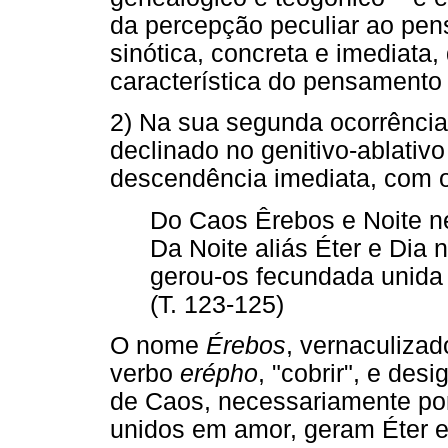
da percepção peculiar ao pe
sinótica, concreta e imediata
característica do pensamento a
2) Na sua segunda ocorrênci
declinado no genitivo-ablativo
descendência imediata, com o 
Do Caos Êrebos e Noite n
Da Noite aliás Éter e Dia
gerou-os fecundada unida
(T. 123-125)
O nome
Érebos
, vernaculiza
verbo
erépho
, "cobrir", e des
de Caos, necessariamente por
unidos em amor, geram Éter e