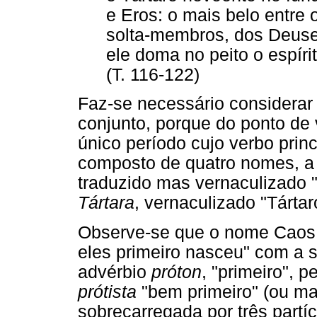
e Eros: o mais belo entre 
solta-membros, dos Deuse
ele doma no peito o espíri
(T. 116-122)
Faz-se necessário considera
conjunto, porque do ponto de 
único período cujo verbo prin
composto de quatro nomes, a
traduzido mas vernaculizado 
Tártara
, vernaculizado "Tártar
Observe-se que o nome Caos 
eles primeiro nasceu" com a s
advérbio
próton
, "primeiro", 
prótista
"bem primeiro" (ou mai
sobrecarregada por três partí