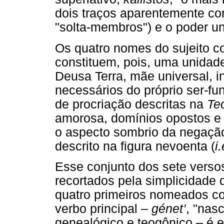
dois traços aparentemente cont
"solta-membros") e o poder un
Os quatro nomes do sujeito 
constituem, pois, uma unidade
Deusa Terra, mãe universal, i
necessários do próprio ser-f
de procriação descritas na
Te
amorosa, domínios opostos e
o aspecto sombrio da negaçã
descrito na figura nevoenta (
i.
Esse conjunto dos sete verso
recortados pela simplicidade 
quatro primeiros nomeados co
verbo principal –
génet’
, "nas
genealógico e teogônico – é 