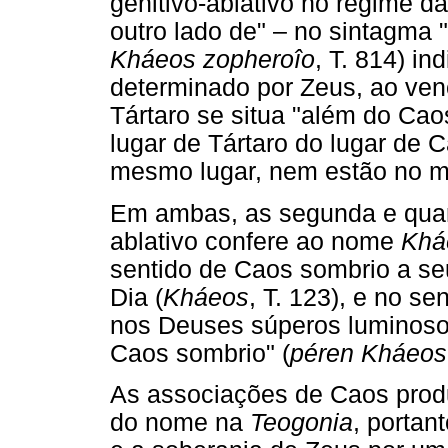
genitivo-ablativo no regime d
outro lado de" – no sintagma 
Kháeos zopheroîo
, T. 814) in
determinado por Zeus, ao venc
Tártaro se situa "além do Cao
lugar de Tártaro do lugar de 
mesmo lugar, nem estão no m
Em ambas, as segunda e quart
ablativo confere ao nome
Khá
sentido de Caos sombrio a se
Dia (
Kháeos
, T. 123), e no s
nos Deuses súperos luminoso
Caos sombrio" (
péren Kháeos
As associações de Caos produ
do nome na
Teogonia
, portan