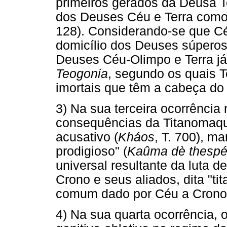
primeiros gerados da Deusa Te
dos Deuses Céu e Terra como 
128). Considerando-se que C
domicílio dos Deuses súperos
Deuses Céu-Olimpo e Terra já
Teogonia
, segundo os quais T
imortais que têm a cabeça do
3) Na sua terceira ocorrência
consequências da Titanomaqu
acusativo (
Kháos
, T. 700), m
prodigioso" (
Kaûma dè thespé
universal resultante da luta d
Crono e seus aliados, dita "ti
comum dado por Céu a Crono e
4) Na sua quarta ocorrência,