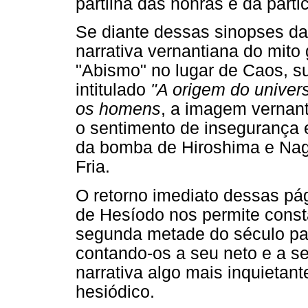
partilha das honras e da part
Se diante dessas sinopses d
narrativa vernantiana do mit
"Abismo" no lugar de Caos, s
intitulado
"A origem do univers
os homens
, a imagem vernan
o sentimento de insegurança 
da bomba de Hiroshima e Nag
Fria.
O retorno imediato dessas pág
de Hesíodo nos permite const
segunda metade do século pa
contando-os a seu neto e a s
narrativa algo mais inquietant
hesiódico.