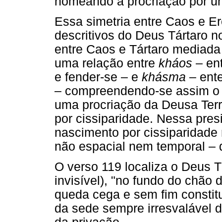
nomeando a procriação por u
Essa simetria entre Caos e E
descritivos do Deus Tártaro 
entre Caos e Tártaro mediada
uma relação entre
kháos
– ent
e fender-se – e
khásma
– ent
– compreendendo-se assim o
uma procriação da Deusa Terra
por cissiparidade. Nessa pres
nascimento por cissiparidade 
não espacial nem temporal – 
O verso 119 localiza o Deus T
invisível), "no fundo do chão
queda cega e sem fim constit
da sede sempre irresvalável d