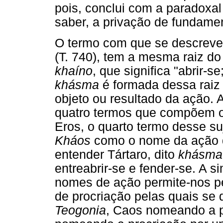
pois, conclui com a paradoxal
saber, a privação de fundamen
O termo com que se descreve
(T. 740), tem a mesma raiz 
khaíno
, que significa "abrir-s
khásma
é formada dessa raiz 
objeto ou resultado da ação. A
quatro termos que compõem o
Eros, o quarto termo desse su
Kháos
como o nome da ação de
entender Tártaro, dito
khásma
entreabrir-se e fender-se. A 
nomes de ação permite-nos p
de procriação pelas quais se
Teogonia
, Caos nomeando a pr