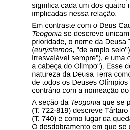
significa cada um dos quatro
implicadas nessa relação.
Em contraste com o Deus Caos
Teogonia
se descreve unicame
prioridade, o nome da Deusa 
(
eurýsternos
, "de amplo seio"
irresvalável sempre"), e uma 
a cabeça do Olimpo"). Esse d
natureza da Deusa Terra com
de todos os Deuses Olímpios
contrário com a nomeação do 
A seção da
Teogonia
que se po
(T. 722-819) descreve Tártar
(T. 740) e como lugar da qued
O desdobramento em que se ex