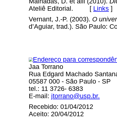
Malhadas, D. et alii (2010).
Di
Ateliê Editorial. [
Links
]
Vernant, J.-P. (2003).
O unive
d’Aguiar, trad.). São Paulo: 
Endereço para correspondên
Jaa Torrano
Rua Edgard Machado Santana,
05587 000 - São Paulo - SP
tel.: 11 3726- 6383
E-mail:
jtorrano@usp.br.
Recebido: 01/04/2012
Aceito: 20/04/2012