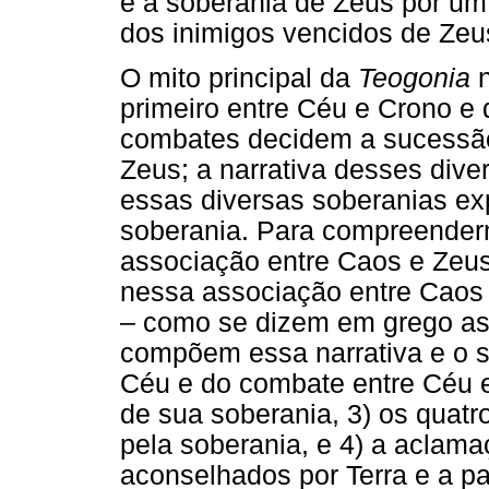
e a soberania de Zeus por um 
dos inimigos vencidos de Zeus
O mito principal da
Teogonia
n
primeiro entre Céu e Crono e
combates decidem a sucessão
Zeus; a narrativa desses dive
essas diversas soberanias ex
soberania. Para compreenderm
associação entre Caos e Zeus
nessa associação entre Caos
– como se dizem em grego as 
compõem essa narrativa e o s
Céu e do combate entre Céu e
de sua soberania, 3) os quat
pela soberania, e 4) a aclam
aconselhados por Terra e a pa