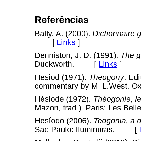
Referências
Bally, A. (2000).
Dictionnaire g
[
Links
]
Denniston, J. D. (1991).
The g
Duckworth. [
Links
]
Hesiod (1971).
Theogony
. Ed
commentary by M. L.West. 
Hésiode (1972).
Théogonie, les
Mazon, trad.). Paris: Les B
Hesíodo (2006).
Teogonia, a 
São Paulo: Iluminuras. [