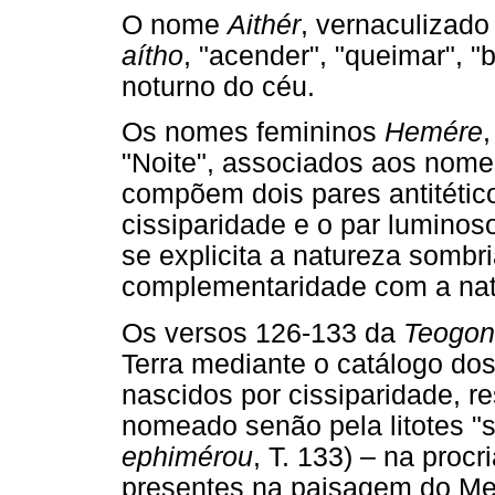
O nome
Aithér
, vernaculizado
aítho
, "acender", "queimar", "b
noturno do céu.
Os nomes femininos
Hemére
,
"Noite", associados aos nome
compõem dois pares antitétic
cissiparidade e o par lumino
se explicita a natureza sombr
complementaridade com a nat
Os versos 126-133 da
Teogon
Terra mediante o catálogo do
nascidos por cissiparidade, 
nomeado senão pela litotes "
ephimérou
, T. 133) – na pro
presentes na paisagem do Me