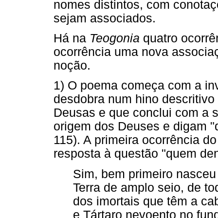
nomes distintos, com conotaç
sejam associados.
Há na
Teogonia
quatro ocorr
ocorrência uma nova associaç
noção.
1) O poema começa com a in
desdobra num hino descritivo 
Deusas e que conclui com a 
origem dos Deuses e digam "q
115). A primeira ocorrência 
resposta à questão "quem dent
Sim, bem primeiro nasce
Terra de amplo seio, de to
dos imortais que têm a c
e Tártaro nevoento no fun