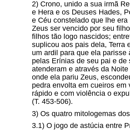
2) Crono, unido a sua irmã R
e Hera e os Deuses Hades, P
e Céu constelado que lhe era
Zeus ser vencido por seu filh
filhos tão logo nascidos; entr
suplicou aos pais dela, Terr
um ardil para que ela parisse
pelas Erínias de seu pai e de 
atenderam e através da Noite 
onde ela pariu Zeus, escond
pedra envolta em cueiros em v
rápido e com violência o expul
(T. 453-506).
3) Os quatro mitologemas dos
3.1) O jogo de astúcia entre 