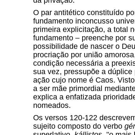
da privação.
O par antitético constituído po
fundamento inconcusso univer
primeira explicitação, a total
fundamento – preenche por su
possibilidade de nascer o De
procriação por união amorosa, 
condição necessária a preexis
sua vez, pressupõe a dúplice 
ação cujo nome é Caos. Vist
a ser mãe primordial mediant
explica a enfatizada priorida
nomeados.
Os versos 120-122 descrevem
sujeito composto do verbo
gén
superlativo,
kállistos
, "o mais