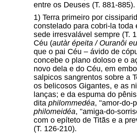
entre os Deuses (T. 881-885).
1) Terra primeiro por cissipa
constelado para cobri-la toda
sede irresvalável sempre (T. 
Céu (
autàr épeita / Ouranôi e
que o pai Céu – ávido de cópu
concebe o plano doloso e o aç
novo dela e do Céu, em embo
salpicos sangrentos sobre a T
os belicosos Gigantes, e as n
lanças; e da espuma do pênis 
dita
philommedéa
, "amor-do-p
philomeidéa
, "amiga-do-sorris
com o epíteto de Titãs e a pre
(T. 126-210).