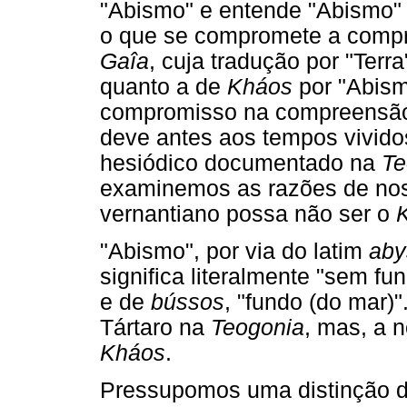
"Abismo" e entende "Abismo"
o que se compromete a compr
Gaîa
, cuja tradução por "Terr
quanto a de
Kháos
por "Abism
compromisso na compreensão
deve antes aos tempos vivido
hesiódico documentado na
Te
examinemos as razões de nos
vernantiano possa não ser o
"Abismo", por via do latim
aby
significa literalmente "sem fu
e de
bússos
, "fundo (do mar)
Tártaro na
Teogonia
, mas, a 
Kháos
.
Pressupomos uma distinção 