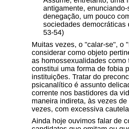
Assume, entretanto, uma f
antigamente, enunciando-
denegação, um pouco com
sociedades democráticas d
53-54)
Muitas vezes, o "calar-se", o 
considerar como objeto pertin
as homossexualidades como 
constitui uma forma de fobia 
instituições. Tratar do preco
psicanalítico é assunto delic
corrente nos bastidores da vi
maneira indireta, às vezes de
vezes, com excessiva cautela 
Ainda hoje ouvimos falar de 
candidatos que omitam ou qu