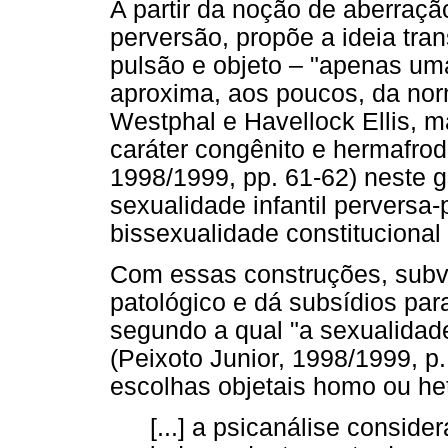
A partir da noção de aberraçã
perversão, propõe a ideia tra
pulsão e objeto – "apenas uma
aproxima, aos poucos, da norm
Westphal e Havellock Ellis, m
caráter congênito e hermafrodi
1998/1999, pp. 61-62) neste 
sexualidade infantil perversa-
bissexualidade constituciona
Com essas construções, subv
patológico e dá subsídios pa
segundo a qual "a sexualidad
(Peixoto Junior, 1998/1999, p
escolhas objetais homo ou het
[...] a psicanálise consid