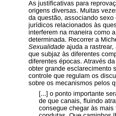
As justificativas para repro
origens diversas. Muitas veze
da questão, associando sexo 
jurídicos relacionados às qu
interferem na maneira como a
determinada. Recorrer a Mich
Sexualidade
ajuda a rastrear, 
que subjaz às diferentes co
diferentes épocas. Através da
obter grande esclarecimento s
controle que regulam os disc
sobre os mecanismos pelos qu
[...] o ponto importante s
de que canais, fluindo atr
consegue chegar às mais t
condutas. Que caminhos lh