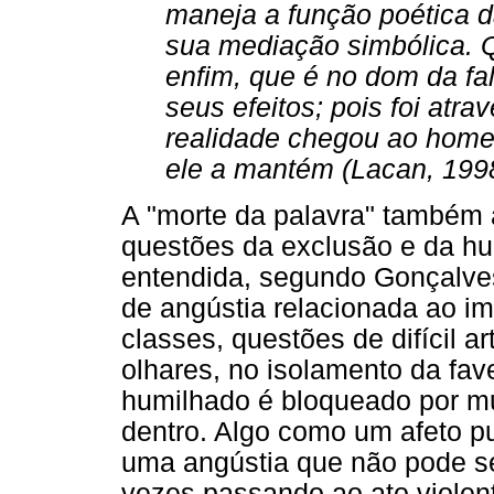
maneja a função poética d
sua mediação simbólica. 
enfim, que é no dom da fal
seus efeitos; pois foi atr
realidade chegou ao homem
ele a mantém (Lacan, 199
A "morte da palavra" também 
questões da exclusão e da hu
entendida, segundo Gonçalve
de angústia relacionada ao i
classes, questões de difícil a
olhares, no isolamento da fav
humilhado é bloqueado por mu
dentro. Algo como um afeto p
uma angústia que não pode s
vezes passando ao ato violento