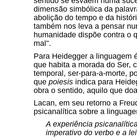
sentido se esvaem numa suce
dimensão simbólica da palavr
abolição do tempo e da histó
também nos leva a pensar num
humanidade dispõe contra o 
mal".
Para Heidegger a linguagem é
que habita a morada do Ser, c
temporal, ser-para-a-morte, po
que
poiesis
indica para Heide
obra o sentido, aquilo que do
Lacan, em seu retorno a Freud
psicanalítica sobre a linguag
A experiência psicanalíti
imperativo do verbo e a l