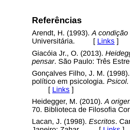
Referências
Arendt, H. (1993).
A condição
Universitária. [
Links
]
Giacóia Jr., O. (2013).
Heidegg
pensar
. São Paulo: Três Es
Gonçalves Filho, J. M. (1998
político em psicologia.
Psicol.
[
Links
]
Heidegger, M. (2010).
A orige
70. Biblioteca de Filosofi
Lacan, J. (1998).
Escritos
. Ca
Janeiro: Zahar. [
Links
]