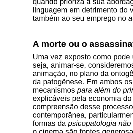
quando prioriza a sua aborda
linguagem em detrimento do vi
também ao seu emprego no
a
A morte ou o assassina
Uma vez exposto como pode u
seja, animar-se, consideremo
animação, no plano da ontogê
da patogênese. Em ambos os 
mecanismos
para além do pri
explicáveis pela economia do 
compreensão desse processo n
contemporânea, particularme
formas da
psicopatologia não
o cinema são fontes generos