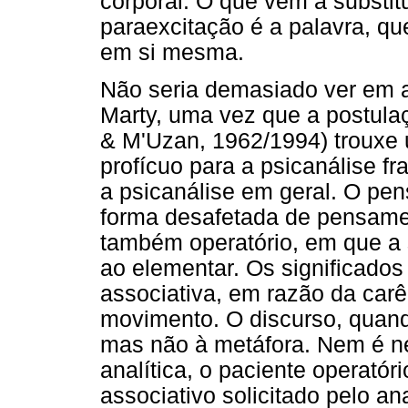
corporal. O que vem a substi
paraexcitação é a palavra, que
em si mesma.
Não seria demasiado ver em 
Marty, uma vez que a postul
& M'Uzan, 1962/1994) trouxe 
profícuo para a psicanálise f
a psicanálise em geral. O pe
forma desafetada de pensame
também operatório, em que a 
ao elementar. Os significado
associativa, em razão da carên
movimento. O discurso, quand
mas não à metáfora. Nem é ne
analítica, o paciente operatór
associativo solicitado pelo an