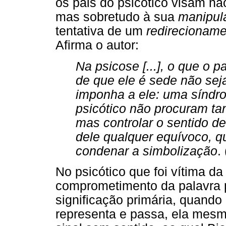
os pais do psicótico visam nã
mas sobretudo à sua
manipul
tentativa de um
redirecionam
Afirma o autor:
Na psicose [...], o que o
de que ele é sede não sej
imponha a ele: uma síndro
psicótico não procuram ta
mas controlar o sentido d
dele qualquer equívoco, qu
condenar a simbolização
.
No psicótico que foi vítima da 
comprometimento da palavra 
significação primária, quando
representa e passa, ela mesm