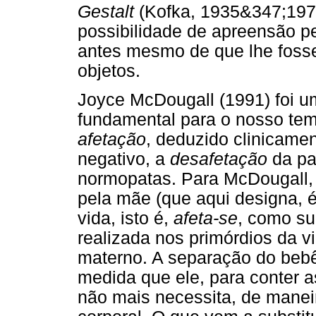
Gestalt
(Kofka, 1935&347;1975
possibilidade de apreensão pe
antes mesmo de que lhe fosse
objetos.
Joyce McDougall (1991) foi u
fundamental para o nosso tem
afetação
, deduzido clinicamen
negativo, a
desafetação
da pa
normopatas. Para McDougall
pela mãe (que aqui designa, é 
vida, isto é,
afeta-se
, como su
realizada nos primórdios da v
materno. A separação do beb
medida que ele, para conter a
não mais necessita, de manei