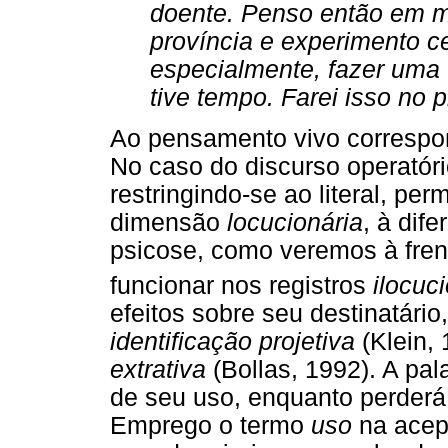
doente. Penso então em m
província e experimento ce
especialmente, fazer uma 
tive tempo. Farei isso no 
Ao pensamento vivo correspon
No caso do discurso operatório
restringindo-se ao literal, pe
dimensão
locucionária
, à dif
psicose, como veremos à frent
funcionar nos registros
ilocuc
efeitos sobre seu destinatário
identificação projetiva
(Klein,
extrativa
(Bollas, 1992). A pa
de seu uso, enquanto perderá
Emprego o termo
uso
na acep