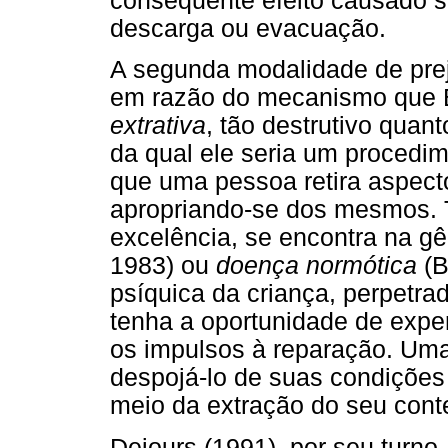
consequente efeito causado s
descarga ou evacuação.
A segunda modalidade de pre
em razão do mecanismo que 
extrativa
, tão destrutivo quant
da qual ele seria um procedim
que uma pessoa retira aspecto
apropriando-se dos mesmos. 
excelência, se encontra na g
1983) ou
doença normótica
(B
psíquica da criança, perpetrad
tenha a oportunidade de expe
os impulsos à reparação. Um
despojá-lo de suas condições 
meio da extração do seu cont
Dejours (1991), por seu turno