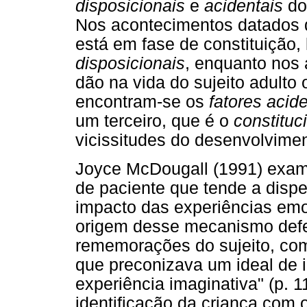
disposicionais
e
acidentais
do
Nos acontecimentos datados d
está em fase de constituição,
disposicionais
, enquanto nos 
dão na vida do sujeito adulto 
encontram-se os
fatores acid
um terceiro, que é o
constituc
vicissitudes do desenvolvimen
Joyce McDougall (1991) exami
de paciente que tende a dispe
impacto das experiências emo
origem desse mecanismo defen
rememorações do sujeito, com 
que preconizava um ideal de 
experiência imaginativa" (p. 
identificação da criança com