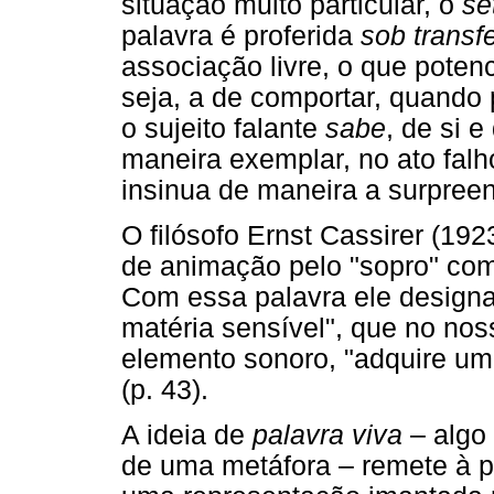
situação muito particular, o
se
palavra é proferida
sob transf
associação livre, o que poten
seja, a de comportar, quando
o sujeito falante
sabe
, de si e
maneira exemplar, no ato falh
insinua de maneira a surpreen
O filósofo Ernst Cassirer (19
de animação pelo "sopro" com 
Com essa palavra ele designa
matéria sensível", que no no
elemento sonoro, "adquire uma
(p. 43).
A ideia de
palavra viva
– algo
de uma metáfora – remete à p