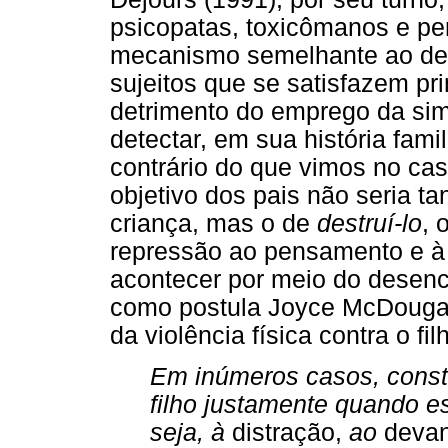
psicopatas, toxicômanos e pe
mecanismo semelhante ao desc
sujeitos que se satisfazem p
detrimento do emprego da sim
detectar, em sua história fami
contrário do que vimos no caso
objetivo dos pais não seria ta
criança, mas o de
destruí-lo
, 
repressão ao pensamento e à
acontecer por meio do desenc
como postula Joyce McDougall
da violência física contra o fi
Em inúmeros casos, consta
filho justamente quando e
seja, à
distração,
ao
deva