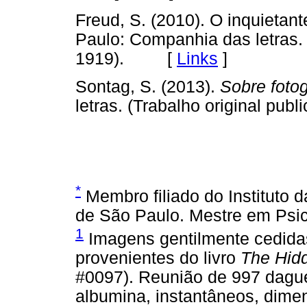
Freud, S. (2010). O inquietant
Paulo: Companhia das letras. 
1919). [
Links
]
Sontag, S. (2013).
Sobre fotog
letras. (Trabalho original 
*
Membro filiado do Instituto d
de São Paulo. Mestre em Psic
1
Imagens gentilmente cedidas
provenientes do livro
The Hid
#0097). Reunião de 997 daguer
albumina, instantâneos, dime