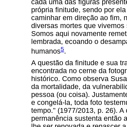
cada uma das figuras present
própria finitude, sendo por el
caminhar em direção ao fim,
diversas mortes que vivemos
Somos aqui novamente remeti
lembrada, ecoando o desampa
5
humanos
.
A questão da finitude e sua t
encontrada no cerne da fotogra
histórico. Como observa Susan 
da mortalidade, da vulnerabil
pessoa (ou coisa). Justament
e congelá-la, toda foto teste
tempo." (1977/2013, p. 26). A 
permanência sustenta então a 
lhe ser renovada e renascer 