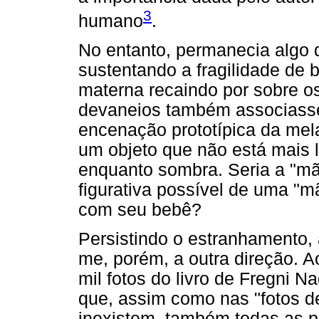
3
humano
.
No entanto, permanecia algo d
sustentando a fragilidade de 
materna recaindo por sobre o
devaneios também associass
encenação prototípica da mela
um objeto que não está mais l
enquanto sombra. Seria a "m
figurativa possível de uma "m
com seu bebê?
Persistindo o estranhamento, a
me, porém, a outra direção. A
mil fotos do livro de Fregni N
que, assim como nas "fotos de
inexistem, também todas as pe