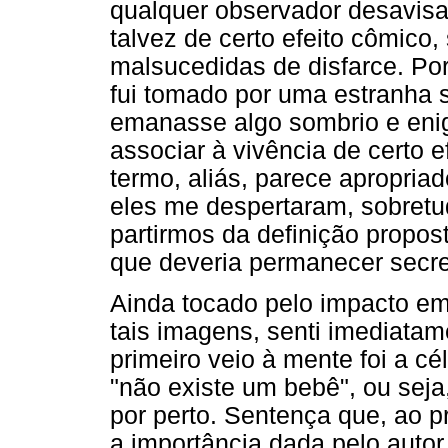
qualquer observador desavis
talvez de certo efeito cômico,
malsucedidas de disfarce. Po
fui tomado por uma estranha
emanasse algo sombrio e eni
associar à vivência de certo ef
termo, aliás, parece apropriad
eles me despertaram, sobretu
partirmos da definição propost
que deveria permanecer secre
Ainda tocado pelo impacto em
tais imagens, senti imediatam
primeiro veio à mente foi a c
"não existe um bebê", ou sej
por perto. Sentença que, ao p
a importância dada pelo auto