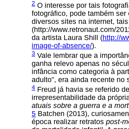
2
O interesse por tais fotograf
fotográfico, pode também ser
diversos sites na internet, ta
(http://www.retronaut.com/201
da artista Laura Shill (
http://w
image-of-absence/
).
3
Vale lembrar que a importân
ganha relevo apenas no sécu
infância como categoria à pa
adulto", era ainda recente no 
4
Freud já havia se referido 
irrepresentabilidade da própr
atuais sobre a guerra e a mor
5
Batchen (2013), curiosamen
época realizar retratos
post-m