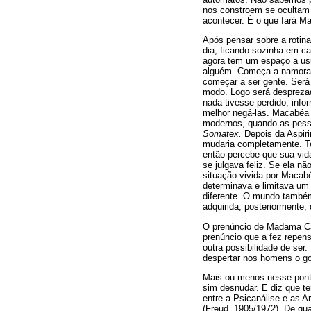
nos constroem se ocultam 
acontecer. É o que fará Ma
Após pensar sobre a rotina
dia, ficando sozinha em ca
agora tem um espaço a usu
alguém. Começa a namorar
começar a ser gente. Ser
modo. Logo será desprezad
nada tivesse perdido, info
melhor negá-las. Macabéa 
modernos, quando as pess
Somatex.
Depois da Aspiri
mudaria completamente. Te
então percebe que sua vida
se julgava feliz. Se ela n
situação vivida por Macab
determinava e limitava um
diferente. O mundo também
adquirida, posteriormente,
O prenúncio de Madama Car
prenúncio que a fez repens
outra possibilidade de se
despertar nos homens o g
Mais ou menos nesse ponto,
sim desnudar. E diz que te
entre a Psicanálise e as A
(Freud, 1905/1972). De qu