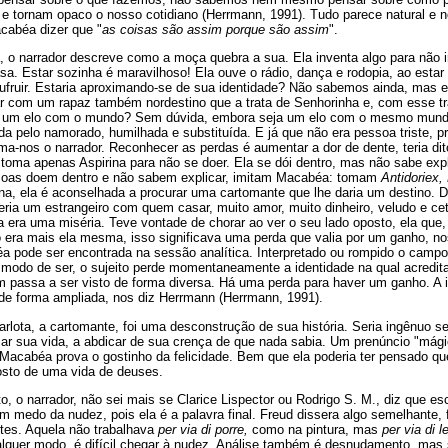
e tornam opaco o nosso cotidiano (Herrmann, 1991). Tudo parece natural e
cabéa dizer que "
as coisas são assim porque são assim
".
, o narrador descreve como a moça quebra a sua. Ela inventa algo para não i
sa. Estar sozinha é maravilhoso! Ela ouve o rádio, dança e rodopia, ao estar s
fruir. Estaria aproximando-se de sua identidade? Não sabemos ainda, mas el
 com um rapaz também nordestino que a trata de Senhorinha e, com esse tr
á um elo com o mundo? Sem dúvida, embora seja um elo com o mesmo mundo
a pelo namorado, humilhada e substituída. E já que não era pessoa triste, p
rma-nos o narrador. Reconhecer as perdas é aumentar a dor de dente, teria dit
toma apenas Aspirina para não se doer. Ela se dói dentro, mas não sabe exp
oas doem dentro e não sabem explicar, imitam Macabéa: tomam
Antidoriex
na, ela é aconselhada a procurar uma cartomante que lhe daria um destino. D
ria um estrangeiro com quem casar, muito amor, muito dinheiro, veludo e ce
 era uma miséria. Teve vontade de chorar ao ver o seu lado oposto, ela que, 
ão era mais ela mesma, isso significava uma perda que valia por um ganho, no
éa pode ser encontrada na sessão analítica. Interpretado ou rompido o campo
 modo de ser, o sujeito perde momentaneamente a identidade na qual acredit
 passa a ser visto de forma diversa. Há uma perda para haver um ganho. A i
 de forma ampliada, nos diz Herrmann (Herrmann, 1991).
lota, a cartomante, foi uma desconstrução de sua história. Seria ingênuo s
ar sua vida, a abdicar de sua crença de que nada sabia. Um prenúncio "mágic
r. Macabéa prova o gostinho da felicidade. Bem que ela poderia ter pensado 
osto de uma vida de deuses.
 o narrador, não sei mais se Clarice Lispector ou Rodrigo S. M., diz que es
m medo da nudez, pois ela é a palavra final. Freud dissera algo semelhante,
rtes. Aquela não trabalhava
per via di porre,
como na pintura, mas
per via di 
alquer modo, é difícil chegar à nudez. Análise também é desnudamento, mas