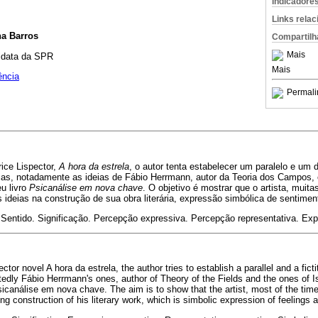
Indicadore
Links rela
a Barros
Compartilh
Mais
didata da SPR
Mais
ência
Permali
rice Lispector,
A hora da estrela
, o autor tenta estabelecer um paralelo e um d
icas, notadamente as ideias de Fábio Herrmann, autor da Teoria dos Campos,
u livro
Psicanálise em nova chave
. O objetivo é mostrar que o artista, muit
 ideias na construção de sua obra literária, expressão simbólica de sentime
Sentido. Significação. Percepção expressiva. Percepção representativa. Exp
ctor novel A hora da estrela, the author tries to establish a parallel and a fic
tedly Fábio Herrmann's ones, author of Theory of the Fields and the ones of 
icanálise em nova chave. The aim is to show that the artist, most of the tim
g construction of his literary work, which is simbolic expression of feelings