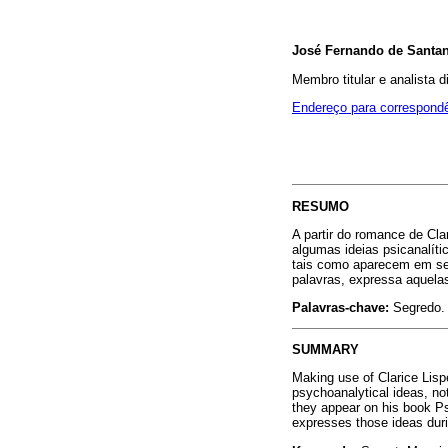
José Fernando de Santan
Membro titular e analista 
Endereço para correspond
RESUMO
A partir do romance de Cla
algumas ideias psicanalít
tais como aparecem em se
palavras, expressa aquelas
Palavras-chave:
Segredo. 
SUMMARY
Making use of Clarice Lispe
psychoanalytical ideas, no
they appear on his book Ps
expresses those ideas durin