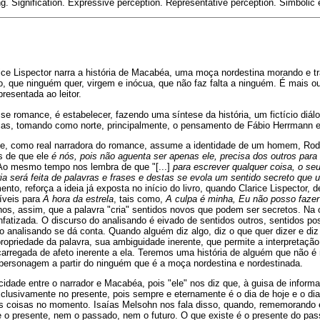
. Signification. Expressive perception. Representative perception. Simbolic 
rice Lispector narra a história de Macabéa, uma moça nordestina morando e t
do, que ninguém quer, virgem e inócua, que não faz falta a ninguém. É mais
resentada ao leitor.
se romance, é estabelecer, fazendo uma síntese da história, um fictício diálo
icas, tomando como norte, principalmente, o pensamento de Fábio Herrmann e
ce, como real narradora do romance, assume a identidade de um homem, Rodri
s de que ele
é nós, pois não aguenta ser apenas ele, precisa dos outros para
. Ao mesmo tempo nos lembra de que "[...]
para escrever qualquer coisa, o seu
ria será feita de palavras e frases e destas se evola um sentido secreto que 
to, reforça a ideia já exposta no início do livro, quando Clarice Lispector, 
síveis para
A hora da estrela
, tais como,
A culpa é minha, Eu não posso fazer
os, assim, que a palavra "cria" sentidos novos que podem ser secretos. Na cl
nfatizada. O discurso do analisando é eivado de sentidos outros, sentidos pos
analisando se dá conta. Quando alguém diz algo, diz o que quer dizer e di
ropriedade da palavra, sua ambiguidade inerente, que permite a interpretação
carregada de afeto inerente a ela. Teremos uma história de alguém que não 
 personagem a partir do ninguém que é a moça nordestina e nordestinada.
idade entre o narrador e Macabéa, pois "ele" nos diz que, à guisa de inform
clusivamente no presente, pois sempre e eternamente é o dia de hoje e o di
as coisas no momento. Isaías Melsohn nos fala disso, quando, rememorando 
te o presente, nem o passado, nem o futuro. O que existe é o presente do pa