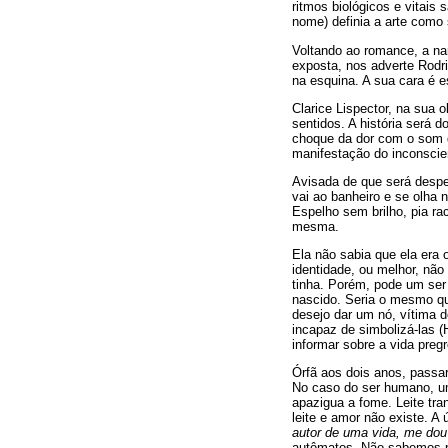
ritmos biológicos e vitais
nome) definia a arte como 
Voltando ao romance, a nar
exposta, nos adverte Rodr
na esquina. A sua cara é e
Clarice Lispector, na sua 
sentidos. A história será 
choque da dor com o som d
manifestação do inconscie
Avisada de que será desp
vai ao banheiro e se olha
Espelho sem brilho, pia r
mesma.
Ela não sabia que ela era 
identidade, ou melhor, não
tinha. Porém, pode um se
nascido. Seria o mesmo qu
desejo dar um nó, vítima d
incapaz de simbolizá-las (
informar sobre a vida preg
Órfã aos dois anos, passar
No caso do ser humano, um
apazigua a fome. Leite tr
leite e amor não existe. A
autor de uma vida, me dou
autômatos. Não sabemos 