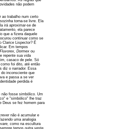
 novidades não podem
r ao trabalho num certo
ozinha torna-se livre. Ela
a irá aproximar-se de
atamento, ela parece
 que a fizera daquele
rocurou continuar como se
o Clarice Lispector? É
licar. Em tempos
, Fluvorex, Dormex
ou
e repente sua vida
tim, casaco de pele. Só
como foi dito, até então
s diz o narrador. Essa
 do inconsciente que
ava e passa a se ver
dentidade perdida é
e não fosse simbólico. Um
o" e "simbólico" lhe traz
que Deus se fez homem para
crever não é acumular e
 fazendo uma analogia
levare,
como na escultura
 sempre temos outra veste