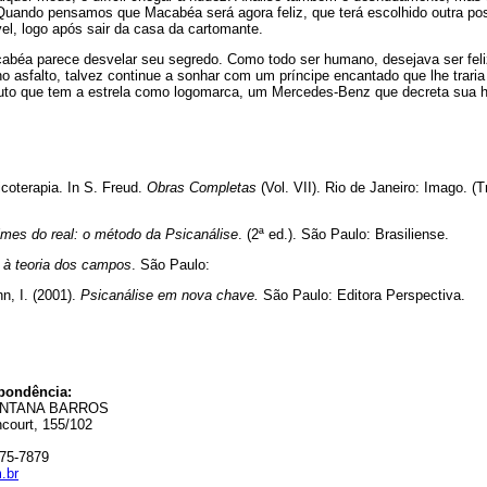
Quando pensamos que Macabéa será agora feliz, que terá escolhido outra poss
el, logo após sair da casa da cartomante.
acabéa parece desvelar seu segredo. Como todo ser humano, desejava ser fel
no asfalto, talvez continue a sonhar com um príncipe encantado que lhe traria 
auto que tem a estrela como logomarca, um Mercedes-Benz que decreta sua ho
icoterapia. In S. Freud.
Obras Completas
(Vol. VII). Rio de Janeiro: Imago. (T
mes do real: o método da Psicanálise
. (2ª ed.). São Paulo: Brasiliense.
 à teoria dos campos
. São Paulo:
n, I. (2001).
Psicanálise em nova chave.
São Paulo: Editora Perspectiv
pondência:
ANTANA BARROS
ncourt, 155/102
975-7879
.br