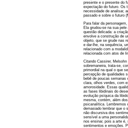
presente e o presente do 
expectação do futuro. Os 
necessidade de analisar, a
passado e sobre o futuro (
Para falar da personagem, 
Ela grudou-se na sua pele
questão delicada: a criaçã
envolve a construção de u
objeto, que se grude nas 
e dar-lhe, na sequência, u
relacionado com a modalida
relacionada com atos de l
Citando Cassirer, Melsohn
sobremaneira, trata-se, c
primordial na qual o que s
percepção de qualidades s
bebê de poucas semanas o
clara, olhos verdes, com e
amorosidade. Essas quali
as fases libidinais do des
evolução psíquica da libid
mesma, contém, além dos a
psicanalítica. Lembremos 
demasiado lembrar que o se
não discursiva dos sentim
sensível a uma personalid
nos ensinar, pois a arte é
sentimentos e emoções. Por