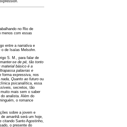
expression.
rabalhando no Rio de
 ou menos com essas
go entre a narrativa e
 o de Isaías Melsohn.
go S. M., para falar de
 manter-se de pé, tão tonto
 material básico é a
ultrapassa palavras e
de forma expressiva, nos
 nada, Quanto ao futuro
ou
ínica psicanalítica, essa
síveis, secretos, tão
z muito mais sem o saber
 do analista. Além do
é ninguém, o romance
ações sobre a jovem e
a de amanhã será um hoje,
e citando Santo Agostinho,
ssado, o presente do