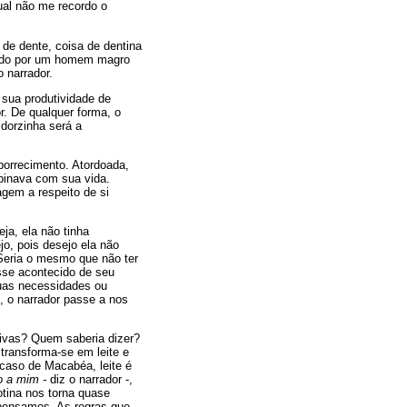
ual não me recordo o
 de dente, coisa de dentina
ocado por um homem magro
 narrador.
 sua produtividade de
r. De qualquer forma, o
dorzinha será a
orrecimento. Atordoada,
mbinava com sua vida.
gem a respeito de si
ja, ela não tinha
jo, pois desejo ela não
Seria o mesmo que não ter
sse acontecido de seu
suas necessidades ou
o, o narrador passe a nos
sivas? Quem saberia dizer?
transforma-se em leite e
caso de Macabéa, leite é
o a mim -
diz o narrador -,
otina nos torna quase
ensamos. As regras que