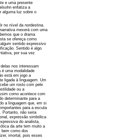
nte e uma presente
lsohn enfatiza a
r alguma luz sobre o
r no nível da nordestina.
a narrativa mexerá com uma
rcebemos que o drama
ista se ofereça como
 algum sentido expressivo
ficação. Sentido é algo
tativa, por sua vez
 delas nos interessam
ra é uma modalidade
não está em jogo a
te ligada à linguagem. Um
rcebe um rosto com pele
stilidade ou a
Assim como acontece com
do determinante para a
ndo a linguagem que, em si
 importantes para a escuta
s.
Portanto, não seria
ional, expressão simbólica
xpressiva do analista,
ótica da arte tem muito a
no, bem como dos
zer, imortal, pois esses