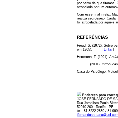
por baixo da que tiramos. 
atropelada por um automóv
Com esse final infeliz, M
realiza seu desejo. Caída 
foi atropelada por aquele 
REFERÊNCIAS
Freud, S. (1972). Sobre ps
em 1905). [
Links
]
Herrmann, F. (1991).
Andai
______. (2001).
Introdução
Casa do Psicólogo. Melsoh
Endereço para corres
JOSÉ FERNANDO DE S
Rua Jornalista Paulo Bitte
52010-260 - Recife - PE
tel.: 81 3222-2850 / 81 99
jfernandosantana@uol.com