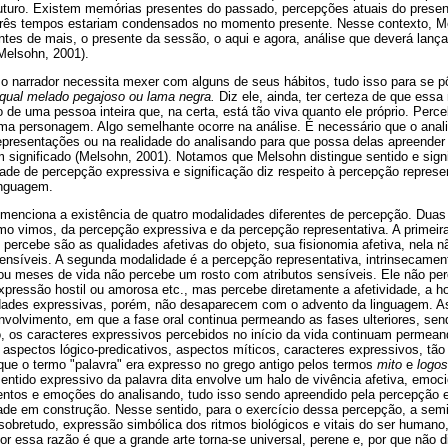
futuro. Existem memórias presentes do passado, percepções atuais do prese
três tempos estariam condensados no momento presente. Nesse contexto, Me
ntes de mais, o presente da sessão, o aqui e agora, análise que deverá lança
Melsohn, 2001).
o narrador necessita mexer com alguns de seus hábitos, tudo isso para se pô
qual melado pegajoso ou lama negra.
Diz ele, ainda, ter certeza de que ess
o de uma pessoa inteira que, na certa, está tão viva quanto ele próprio. Pe
ma personagem. Algo semelhante ocorre na análise. É necessário que o anal
representações ou na realidade do analisando para que possa delas apreender
m significado (Melsohn, 2001). Notamos que Melsohn distingue sentido e signi
de de percepção expressiva e significação diz respeito à percepção represen
inguagem.
 menciona a existência de quatro modalidades diferentes de percepção. Duas
omo vimos, da percepção expressiva e da percepção representativa. A primei
e percebe são as qualidades afetivas do objeto, sua fisionomia afetiva, nela 
ensíveis. A segunda modalidade é a percepção representativa, intrinsecamen
u meses de vida não percebe um rosto com atributos sensíveis. Ele não pe
xpressão hostil ou amorosa etc., mas percebe diretamente a afetividade, a ho
dades expressivas, porém, não desaparecem com o advento da linguagem. 
envolvimento, em que a fase oral continua permeando as fases ulteriores, sen
o, os caracteres expressivos percebidos no início da vida continuam permea
spectos lógico-predicativos, aspectos míticos, caracteres expressivos, tão
que o termo "palavra" era expresso no grego antigo pelos termos
mito
e
logo
ntido expressivo da palavra dita envolve um halo de vivência afetiva, emoc
entos e emoções do analisando, tudo isso sendo apreendido pela percepção e
ade em construção. Nesse sentido, para o exercício dessa percepção, a semi
, sobretudo, expressão simbólica dos ritmos biológicos e vitais do ser huma
 essa razão é que a grande arte torna-se universal, perene e, por que não di