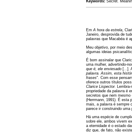
Keywords:
Secret. Meaning
Em
A hora da estrela
, Cla
Janeiro, desprovida de tu
palavras que Macabéa é ap
Meu objetivo, por meio des
algumas ideias psicanalít
É bom assinalar que Clari
uma mulher, advertindo-no
que é, ele enviesado
[...]
palavra. Assim, esta histó
frases
". Com esse pensamen
oferece outros títulos pos
Clarice Lispector.
Lembra-n
propriedade da palavra é e
secretos que nem mesmo o 
(Herrmann, 1991). É esta p
mais, a palavra é sempre 
parece ir construindo uma
Há uma espécie de cumplic
sobre ele, ambos vivem ex
a eternidade é o estado d
diz que, de fato, não exis