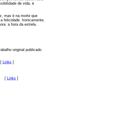
ibilidade de vida, é
iz, mas é na morte que
a felicidade. Ironicamente,
ra: a hora da estrela.
rabalho original publicado
 [
Links
]
a. [
Links
]