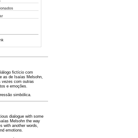
s
cionados
ar
nk
iálogo fictício com
 e as de Isaías Melsohn,
as vezes com outras
ntos e emoções.
ressão simbólica.
titious dialogue with some
Isaías Melsohn the way
es with another words,
 and emotions.