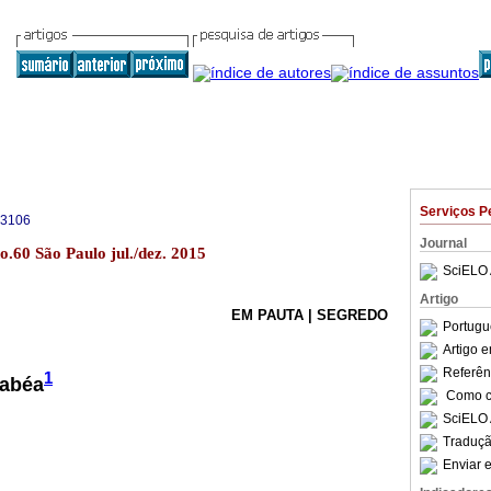
Serviços P
-3106
Journal
o.60 São Paulo jul./dez. 2015
SciELO 
Artigo
EM PAUTA | SEGREDO
Portugu
Artigo 
Referên
1
cabéa
Como ci
SciELO 
Traduçã
Enviar e