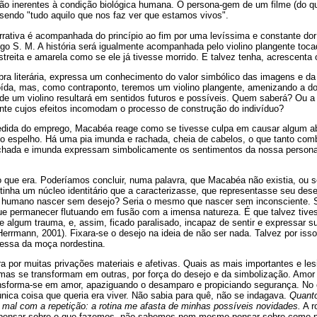
 são inerentes à condição biológica humana. O persona-gem de um filme (do q
sendo "tudo aquilo que nos faz ver que estamos vivos".
rativa é acompanhada do princípio ao fim por uma levíssima e constante dor
igo S. M. A história será igualmente acompanhada pelo violino plangente t
streita e amarela como se ele já tivesse morrido. E talvez tenha, acrescenta o
obra literária, expressa um conhecimento do valor simbólico das imagens e da
doída, mas, como contraponto, teremos um violino plangente, amenizando a do
e um violino resultará em sentidos futuros e possíveis. Quem saberá? Ou a 
nte cujos efeitos incomodam o processo de construção do indivíduo?
edida do emprego, Macabéa reage como se tivesse culpa em causar algum ab
 no espelho. Há uma pia imunda e rachada, cheia de cabelos, o que tanto co
achada e imunda expressam simbolicamente os sentimentos da nossa persona
o que era. Poderíamos concluir, numa palavra, que Macabéa não existia, ou se
 tinha um núcleo identitário que a caracterizasse, que representasse seu dese
r humano nascer sem desejo? Seria o mesmo que nascer sem inconsciente. 
e permanecer flutuando em fusão com a imensa natureza. É que talvez tive
e algum trauma, e, assim, ficado paralisado, incapaz de sentir e expressar 
Herrmann, 2001). Fixara-se o desejo na ideia de não ser nada. Talvez por iss
ressa da moça nordestina.
a por muitas privações materiais e afetivas. Quais as mais importantes e le
as se transformam em outras, por força do desejo e da simbolização. Amor 
ansforma-se em amor, apaziguando o desamparo e propiciando segurança. No 
 única coisa que queria era viver. Não sabia para quê, não se indagava.
Quant
 mal com a repetição: a rotina me afasta de minhas possíveis novidades.
A r
pensar sobre o que fazemos, não sabemos nem mesmo pensar sobre como p