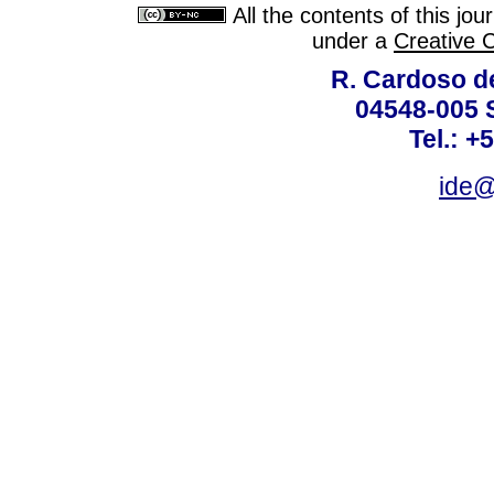
All the contents of this jo
under a
Creative 
R. Cardoso de
04548-005 
Tel.: +
ide@