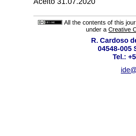
Aceito 31.07.2020
All the contents of this jo
under a
Creative 
R. Cardoso de
04548-005 
Tel.: +
ide@