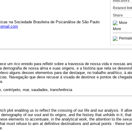
Indicators
Related lin
Share
ticas na Sociedade Brasileira de Psicanálise de São Paulo
More
@gmail.com
More
Permali
ce um rico enredo para refletir sobre a travessia de nossa vida e nossas an
e a demografia de nossa alma e suas origens, e a história que nela se desenrol
relevo alguns desses elementos para dar destaque, no trabalho analítico, à at
cias. Navegação que deve recusar à visada de destinos e pontos de chegada d
a.
, centrípeto, mar, saudades, transferência
rich plot enabling us to reflect the crossing of our life and our analysis. It al
emography of our soul and its origins, and the history that unfolds in it, that 
these elements to accentuate, in the analytical work, the attention to the sex
hat must refuse to aim at definitive destinations and arrival points - these turn
e.