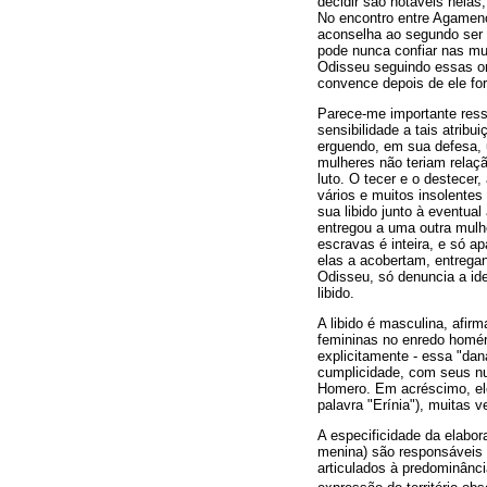
decidir são notáveis nela
No encontro entre Agamenon
aconselha ao segundo ser 
pode nunca confiar nas mu
Odisseu seguindo essas or
convence depois de ele fo
Parece-me importante ress
sensibilidade a tais atrib
erguendo, em sua defesa, 
mulheres não teriam relaç
luto. O tecer e o destecer
vários e muitos insolentes
sua libido junto à eventua
entregou a uma outra mulhe
escravas é inteira, e só a
elas a acobertam, entrega
Odisseu, só denuncia a id
libido.
A libido é masculina, afir
femininas no enredo homéri
explicitamente - essa "dan
cumplicidade, com seus nua
Homero. Em acréscimo, el
palavra "Erínia"), muitas 
A especificidade da elabor
menina) são responsáveis 
articulados à predominânc