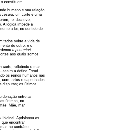
 o constituem.
mundo humano e sua relação
a
cesura,
um corte e uma
orém, foi decisivo,
. A lógica impede a
ente a lei, no sentido de
imitados sobre a vida de
mento do outro, e o
ordenou
a posteriori,
cortes aos quais somos
corte, refletindo o mar
 - assim a define Freud
ando os reinos humanos nas
e, com fartos e caprichados
e disputas; os últimos
ordenação entre as
as últimas, na
 mãe. Mãe, mar.
libidinal. Aprisionou as
m que encontrar
, mas ao contrário!