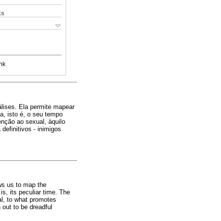
ks
nk
álises. Ela permite mapear
a, isto é, o seu tempo
enção ao sexual, àquilo
efinitivos - inimigos
lows us to map the
is, its peculiar time. The
ual, to what promotes
 out to be dreadful