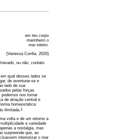
em teu corpo
marinheiro o
mar inteiro.
(Vanessa Corrêa, 2020)
travado, ou não, contato
 em qual desses lados se
ar, de aventurar-se e
ao lado de sua
usados pelas forças
s podemos nos tornar
a de atração central e
onomia homeostática:
1
 ilimitada.
uma volta e de um retorno a
ultiplicidade e variedade
apenas a nostalgia, mas
ão surpreende que, ao
isassem interiorizar o mar