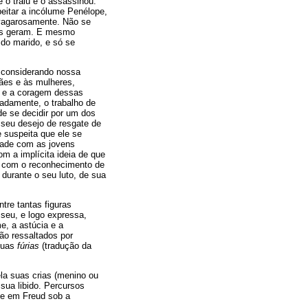
 o traiu e o assassinou.
peitar a incólume Penélope,
 vagarosamente. Não se
elas geram. E mesmo
 do marido, e só se
sconsiderando nossa
mães e às mulheres,
o e a coragem dessas
tadamente, o trabalho de
de se decidir por um dos
 seu desejo de resgate de
e suspeita que ele se
idade com as jovens
om a implícita ideia de que
, com o reconhecimento de
durante o seu luto, de sua
tre tantas figuras
sseu, e logo expressa,
e, a astúcia e a
ão ressaltados por
suas
fúrias
(tradução da
ela suas crias (menino ou
sua libido. Percursos
ce em Freud sob a