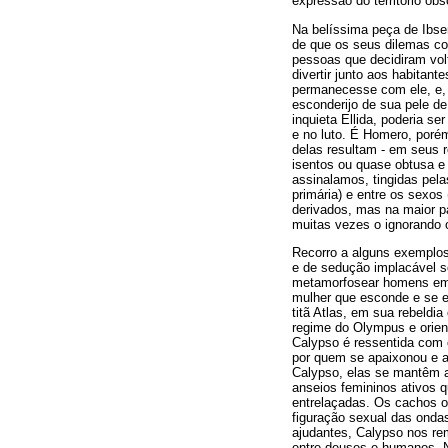
expressão do território ob
Na belíssima peça de Ibs
de que os seus dilemas c
pessoas que decidiram volt
divertir junto aos habitan
permanecesse com ele, e, 
esconderijo de sua pele de
inquieta Ellida, poderia s
e no luto. É Homero, poré
delas resultam - em seus r
isentos ou quase obtusa e
assinalamos, tingidas pel
primária) e entre os sexo
derivados, mas na maior p
muitas vezes o ignorando
Recorro a alguns exemplos
e de sedução implacável s
metamorfosear homens em a
mulher que esconde e se es
titã Atlas, em sua rebeld
regime do Olympus e orient
Calypso é ressentida com
por quem se apaixonou e a
Calypso, elas se mantêm a
anseios femininos ativos 
entrelaçadas. Os cachos o
figuração sexual das ondas
ajudantes, Calypso nos rem
entre deuses e humanos. N