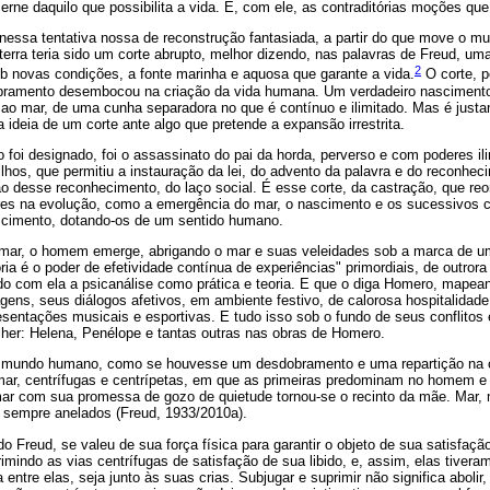
ne daquilo que possibilita a vida. E, com ele, as contraditórias moções que
, nessa tentativa nossa de reconstrução fantasiada, a partir do que move o 
erra teria sido um corte abrupto, melhor dizendo, nas palavras de Freud, um
2
ob novas condições, a fonte marinha e aquosa que garante a vida.
O corte, p
obramento desembocou na criação da vida humana. Um verdadeiro nascimento
ao mar, de uma cunha separadora no que é contínuo e ilimitado. Mas é justam
 ideia de um corte ante algo que pretende a expansão irrestrita.
o foi designado, foi o assassinato do pai da horda, perverso e com poderes il
lhos, que permitiu a instauração da lei, do advento da palavra e do reconheci
o desse reconhecimento, do laço social. É esse corte, da castração, que re
res na evolução, como a emergência do mar, o nascimento e os sucessivos 
cimento, dotando-os de um sentido humano.
mar, o homem emerge, abrigando o mar e suas veleidades sob a marca de um 
a é o poder de efetividade contínua de experi
ê
ncias" primordiais, de outrora
ndo com ela a psicanálise como prática e teoria. E que o diga Homero, mape
gens, seus diálogos afetivos, em ambiente festivo, de calorosa hospitalidad
entações musicais e esportivas. E tudo isso sob o fundo de seus conflitos 
her: Helena, Penélope e tantas outras nas obras de Homero.
o mundo humano, como se houvesse um desdobramento e uma repartição na 
mar, centrífugas e centrípetas, em que as primeiras predominam no homem e 
ar com sua promessa de gozo de quietude tornou-se o recinto da mãe. Mar,
e sempre anelados (Freud, 1933/2010a).
Freud, se valeu de sua força física para garantir o objeto de sua satisfação 
mindo as vias centrífugas de satisfação de sua libido, e, assim, elas tivera
a entre elas, seja junto às suas crias. Subjugar e suprimir não significa abolir