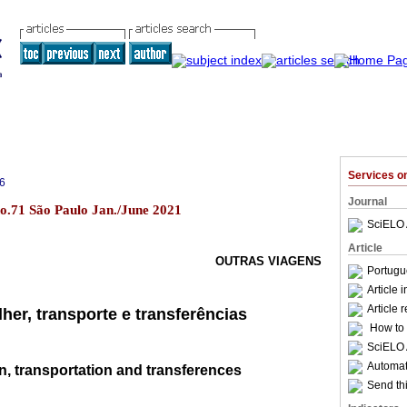
Services 
6
Journal
no.71 São Paulo Jan./June 2021
SciELO 
Article
OUTRAS VIAGENS
Portugu
Article 
Article 
her, transporte e transferências
How to c
SciELO 
Automati
, transportation and transferences
Send thi