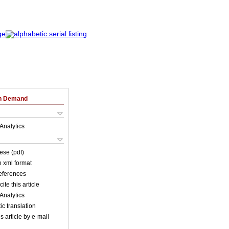
on Demand
Analytics
ese (pdf)
in xml format
references
ite this article
Analytics
c translation
s article by e-mail