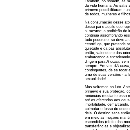
Também, no homem, as moçõ
da vida humana. As satisf
primevo possibilitaram sua
de todos, mulheres e filhos
Na consumação desse ato ho
desse pai e aquilo que rep
si mesmo: a proibição do 
continua assombrando esse
todo-poderoso, se deve a 
centrífuga, que pretende s
quietude e da paz absolut
então, valendo-se das or
embarcando e encadeando-
dirigem para
A coisa,
sem j
sempre. Em vez d'
A coisa
contingentes, de se tocar 
uma de suas versões - a fe
sexualidade!
Mas voltemos ao luto. Ante
primevo e sua proteção, c
renúncias mediante essa no
até as oferendas aos deus
imortalidade, demarcando, 
colmatar o fosso do desco
dela. O destino seria entã
em meio às moções marítim
escandidos (efeito das moç
transferências e objetaliz