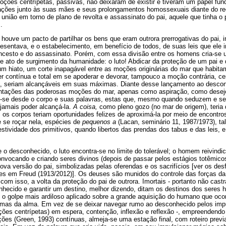
es centrípetas, passivas, não deixaram de existir e tiveram um papel fund
ações junto às suas mães e seus prolongamentos homossexuais diante do re
 união em torno de plano de revolta e assassinato do pai, aquele que tinha o 
.
uve um pacto de partilhar os bens que eram outrora prerrogativas do pai, in
resentava, e o estabelecimento, em benefício de todos, de suas leis que ele
incesto e do assassinato. Porém, com essa divisão entre os homens cria-se
 ato de surgimento da humanidade: o luto! Abdicar da proteção de um pai e 
um hiato, um corte inapagável entre as moções originárias do mar que habi
er contínua e total em se apoderar e devorar, tampouco a moção contrária, ce
a, seriam alcançáveis em suas máximas. Diante desse lançamento ao desconh
ientações das poderosas moções do mar, apenas como aspiração, como desej
se desde o corpo e suas palavras, estas que, mesmo quando seduzem e se
amais poder alcançá-la.
A coisa,
como pleno gozo (no mar de origem), teria d
,
os corpos teriam oportunidades felizes de aproximá-la por meio de encontros 
e se roçar nela, espécies de
pequenos a
(Lacan, seminário 11, 1987/1973), t
stividade dos primitivos, quando libertos das prendas dos tabus e das leis, 
 o desconhecido, o luto encontra-se no limite do tolerável; o homem reivindica
onvocando e criando seres divinos (depois de passar pelos estágios totêmico
va versão do pai, simbolizadas pelas oferendas e os sacrifícios [ver os desf
es em Freud (1913/2012)]. Os deuses são munidos do controle das forças da
com isso, a volta da proteção do pai de outrora. Imortais - portanto não cast
nhecido e garantir um destino, melhor dizendo, ditam os destinos dos seres
o o golpe mais ardiloso aplicado sobre a grande aquisição do humano que oco
as da alma. Em vez de se deixar navegar rumo ao desconhecido pelos impu
ões centrípetas) em espera, contenção, inflexão e reflexão -, empreendendo 
ações (Green, 1993) contínuas, almeja-se uma estação final, com roteiro pre