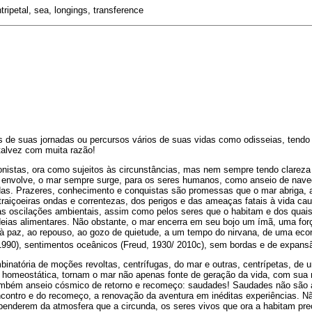
tripetal, sea, longings, transference
de suas jornadas ou percursos vários de suas vidas como odisseias, tendo 
alvez com muita razão!
nistas, ora como sujeitos às circunstâncias, mas nem sempre tendo clareza
os envolve, o mar sempre surge, para os seres humanos, como anseio de naveg
das. Prazeres, conhecimento e conquistas são promessas que o mar abriga, 
 traiçoeiras ondas e correntezas, dos perigos e das ameaças fatais à vida ca
as oscilações ambientais, assim como pelos seres que o habitam e dos quai
eias alimentares. Não obstante, o mar encerra em seu bojo um ímã, uma forç
 à paz, ao repouso, ao gozo de quietude, a um tempo do nirvana, de uma ec
1990), sentimentos oceânicos (Freud, 1930/ 2010c), sem bordas e de expansão
inatória de moções revoltas, centrífugas, do mar e outras, centrípetas, de 
 homeostática, tornam o mar não apenas fonte de geração da vida, com sua m
ambém anseio cósmico de retorno e recomeço: saudades! Saudades não são 
ncontro e do recomeço, a renovação da aventura em inéditas experiências. N
penderem da atmosfera que a circunda, os seres vivos que ora a habitam prec