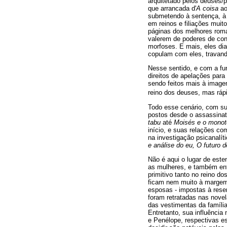
arquitetado pelos deuses/p
que arrancada d'
A coisa
ao
submetendo à sentença, à 
em reinos e filiações muit
páginas dos melhores roma
valerem de poderes de con
morfoses. E mais, eles d
copulam com eles, travand
Nesse sentido, e com a fu
direitos de apelações par
sendo feitos mais à image
reino dos deuses, mas rápi
Todo esse cenário, com su
postos desde o assassinat
tabu
até
Moisés e o monot
início, e suas relações co
na investigação psicanalít
e análise do eu, O futuro d
Não é aqui o lugar de est
as mulheres, e também ent
primitivo tanto no reino 
ficam nem muito à margem e
esposas - impostas à rese
foram retratadas nas novel
das vestimentas da família
Entretanto, sua influência
e Penélope, respectivas es