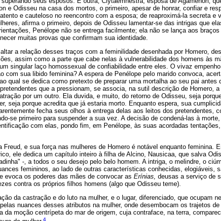
s, superando seus esposos. E outra, Clytaemnestra, esposa de Agamenon, que
 e Odisseu na casa dos mortos, o primeiro, apesar de honrar, confiar e res
atento e cauteloso no reencontro com a esposa; de reaproximá-la secreta e
lheres, afirma o primeiro, depois de Odisseu lamentar-se das intrigas que 
ientações, Penélope não se entrega facilmente; ela não se lança aos braços
rnecer muitas provas que confirmam sua identidade.
altar a relação desses traços com a feminilidade desenhada por Homero, de
uições, assim como a parte que cabe nelas à vulnerabilidade dos homens às 
um singular laço homossexual de confiabilidade entre eles. O vivaz empenh
ão com sua libido feminina? A espera de Penélope pelo marido convoca, acer
, ao qual se dedica como pretexto de preparar uma mortalha ao seu pai antes 
 pretendentes que a pressionam, se associa, na sutil descrição de Homero, a
l atração por um outro. Ela duvida, e muito, do retorno de Odisseu, seja porqu
r, seja porque acredita que já estaria morto. Enquanto espera, sua cumplic
parentemente fecha seus olhos à entrega delas aos leitos dos pretendentes, c
ndo-se primeiro para suspender a sua vez. A decisão de condená-las à morte
entificação com elas, pondo fim, em Penélope, às suas acordadas tentações, 
ma Freud, e sua força nas mulheres de Homero é notável enquanto feminina. En
co, ele dedica um capítulo inteiro à filha de Alcino, Nausicaa, que salva Odi
adinha" -, a todos o seu desejo pelo belo homem. A intriga, o melindre, o ciúm
nces femininos, ao lado de outras características conhecidas, elogiáveis, s
e evoca os poderes das mães de convocar as
Erínias,
deusas a serviço de 
vezes contra os próprios filhos homens (algo que Odisseu teme).
ação da castração e do luto na mulher, e o lugar, diferenciado, que ocupam n
pelas nuances desses atributos na mulher, onde desembocam os trajetos de 
ia da moção centrípeta do mar de origem, cuja contraface, na terra, compare
4