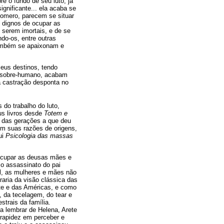
e o fundo de seu luto, já
ignificante... ela acaba se
Homero, parecem se situar
s dignos de ocupar as
 serem imortais, e de se
do-os, entre outras
também se apaixonam e
seus destinos, tendo
 e sobre-humano, acabam
a castração desponta no
do trabalho do luto,
us livros desde
Totem e
a das gerações a que deu
 em suas razões de origens,
ui
Psicologia das massas
 ocupar as deusas mães e
o assassinato do pai
al, as mulheres e mães não
aria da visão clássica das
nte e das Américas, e como
, da tecelagem, do tear e
strais da família.
a lembrar de Helena, Arete
 rapidez em perceber e