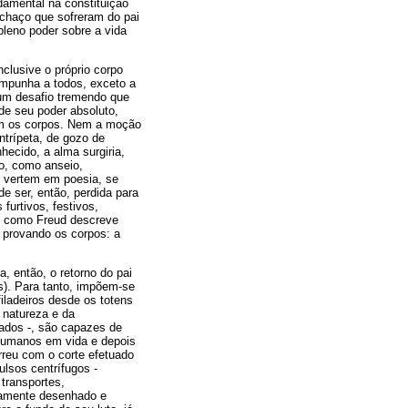
amental na constituição
chaço que sofreram do pai
pleno poder sobre a vida
clusive o próprio corpo
 impunha a todos, exceto a
 um desafio tremendo que
de seu poder absoluto,
tam os corpos. Nem a moção
ntrípeta, de gozo de
ecido, a alma surgiria,
o, como anseio,
 vertem em poesia, se
e ser, então, perdida para
furtivos, festivos,
al como Freud descreve
e provando os corpos: a
, então, o retorno do pai
s). Para tanto, impõem-se
iladeiros desde os totens
 natureza e da
rados -, são capazes de
 humanos em vida e depois
rreu com o corte efetuado
lsos centrífugos -
transportes,
viamente desenhado e