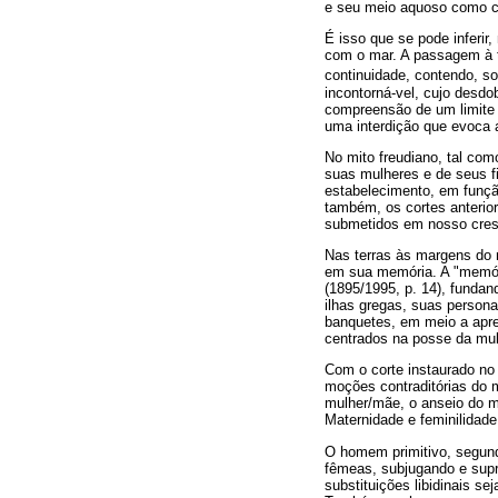
e seu meio aquoso como cer
É isso que se pode inferir
com o mar. A passagem à t
continuidade, contendo, s
incontorná-vel, cujo desd
compreensão de um limite 
uma interdição que evoca a
No mito freudiano, tal com
suas mulheres e de seus fi
estabelecimento, em funçã
também, os cortes anterio
submetidos em nosso cres
Nas terras às margens do 
em sua memória. A "memóri
(1895/1995, p. 14), funda
ilhas gregas, suas persona
banquetes, em meio a apres
centrados na posse da mul
Com o corte instaurado n
moções contraditórias do 
mulher/mãe, o anseio do m
Maternidade e feminilidad
O homem primitivo, segundo 
fêmeas, subjugando e supri
substituições libidinais sej