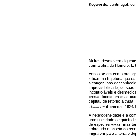
Keywords:
centrifugal, cen
Muitos descrevem algumas 
com a obra de Homero. E t
Vendo-se ora como protago
situam na trajetória que 
alcançar ilhas desconheci
imprevisibilidade, de suas
incontroláveis e desmedid
presas fáceis em suas cad
capital, de retorno à
casa
,
Thalassa
(Ferenczi, 1924/
A heterogeneidade e a comb
uma unicidade de quietude
de espécies vivas, mas t
sobretudo o anseio do ree
migrarem para a terra e de