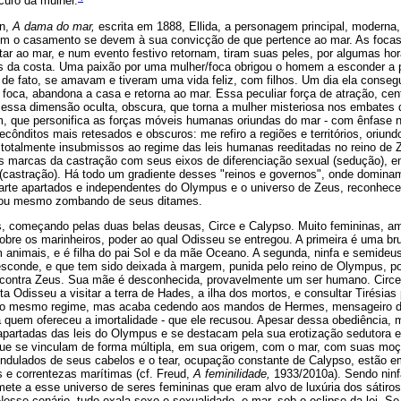
scuro da mulher.
en,
A dama do mar,
escrita em 1888, Ellida, a personagem principal, moderna
om o casamento se devem à sua convicção de que pertence ao mar. As focas
ar ao mar, e num evento festivo retornam, tiram suas peles, por algumas hor
tes da costa. Uma paixão por uma mulher/foca obrigou o homem a esconder a p
de fato, se amavam e tiveram uma vida feliz, com filhos. Um dia ela conseg
 foca, abandona a casa e retorna ao mar. Essa peculiar força de atração, cen
er essa dimensão oculta, obscura, que torna a mulher misteriosa nos embates 
m, que personifica as forças móveis humanas oriundas do mar - com ênfase 
ecônditos mais retesados e obscuros: me refiro a regiões e territórios, oriun
 totalmente insubmissos ao regime das leis humanas reeditadas no reino de Z
as marcas da castração com seus eixos de diferenciação sexual (sedução), e
s (castração). Há todo um gradiente desses "reinos e governos", onde domin
arte apartados e independentes do Olympus e o universo de Zeus, reconhec
 ou mesmo zombando de seus ditames.
, começando pelas duas belas deusas, Circe e Calypso. Muito femininas, am
obre os marinheiros, poder ao qual Odisseu se entregou. A primeira é uma br
nimais, e é filha do pai Sol e da mãe Oceano. A segunda, ninfa e semideusa
conde, e que tem sido deixada à margem, punida pelo reino de Olympus, por 
ia contra Zeus. Sua mãe é desconhecida, provavelmente um ser humano. Circ
a Odisseu a visitar a terra de Hades, a ilha dos mortos, e consultar Tirésias
 o mesmo regime, mas acaba cedendo aos mandos de Hermes, mensageiro de
 quem ofereceu a imortalidade - que ele recusou. Apesar dessa obediência,
partadas das leis do Olympus e se destacam pela sua erotização sedutora 
que se vinculam de forma múltipla, em sua origem, com o mar, com suas moç
ndulados de seus cabelos e o tear, ocupação constante de Calypso, estão e
 e correntezas marítimas (cf. Freud,
A feminilidade,
1933/2010a). Sendo ninf
ete a esse universo de seres femininas que eram alvo de luxúria dos sátiros
esse cenário, tudo exala sexo e sexualidade, e mar, sob o eclipse da lei. S