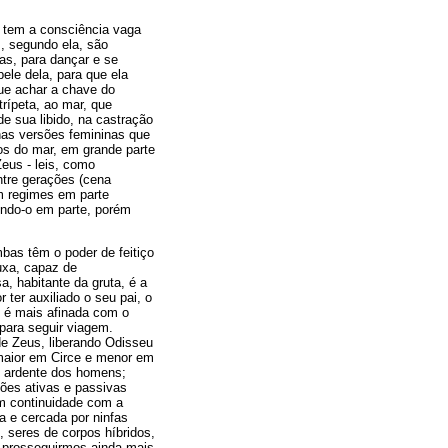
, tem a consciência vaga
, segundo ela, são
as, para dançar e se
ele dela, para que ela
ue achar a chave do
trípeta, ao mar, que
de sua libido, na castração
nas versões femininas que
dos do mar, em grande parte
eus - leis, como
ntre gerações (cena
am regimes em parte
endo-o em parte, porém
bas têm o poder de feitiço
uxa, capaz de
, habitante da gruta, é a
ter auxiliado o seu pai, o
e é mais afinada com o
 para seguir viagem.
 Zeus, liberando Odisseu
 maior em Circe e menor em
e ardente dos homens;
ões ativas e passivas
m continuidade com a
a e cercada por ninfas
, seres de corpos híbridos,
e prosseguirmos ainda mais