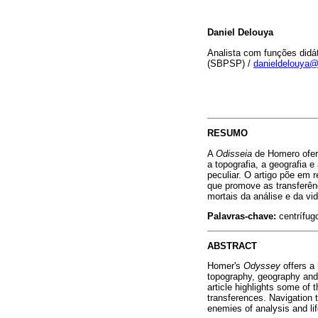
Daniel Delouya
Analista com funções didá
(SBPSP) /
danieldelouya
RESUMO
A
Odisseia
de Homero ofere
a topografia, a geografia 
peculiar. O artigo põe em 
que promove as transferên
mortais da análise e da vid
Palavras-chave:
centrífugo
ABSTRACT
Homer's
Odyssey
offers a 
topography, geography and d
article highlights some of 
transferences. Navigation t
enemies of analysis and lif