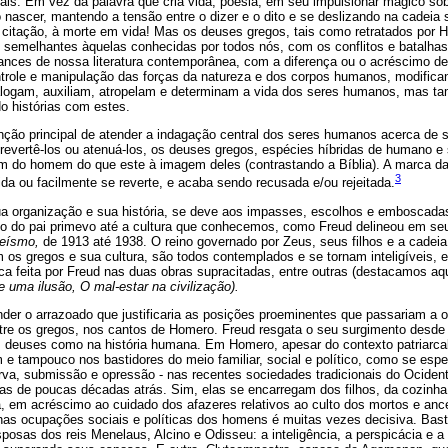
ais. Em vez da palavra que cria vida, poesia, em seu impulsionar mágico sobr
 nascer, mantendo a tensão entre o dizer e o dito e se deslizando na cadeia s
citação, à morte em vida! Mas os deuses gregos, tais como retratados por 
o semelhantes àquelas conhecidas por todos nós, com os conflitos e batalha
nces de nossa literatura contemporânea, com a diferença ou o acréscimo de
trole e manipulação das forças da natureza e dos corpos humanos, modifican
ialogam, auxiliam, atropelam e determinam a vida dos seres humanos, mas 
o histórias com estes.
nção principal de atender a indagação central dos seres humanos acerca de 
a revertê-los ou atenuá-los, os deuses gregos, espécies híbridas de humano
m do homem do que este à imagem deles (contrastando a Bíblia). A marca d
3
da ou facilmente se reverte, e acaba sendo recusada e/ou rejeitada.
a organização e sua história, se deve aos impasses, escolhos e emboscadas 
o do pai primevo até a cultura que conhecemos, como Freud delineou em se
eísmo,
de 1913 até 1938. O reino governado por Zeus, seus filhos e a cadei
m os gregos e sua cultura, são todos contemplados e se tornam inteligíveis,
ica feita por Freud nas duas obras supracitadas, entre outras (destacamos aq
e uma ilusão, O mal-estar na civilização).
ender o arrazoado que justificaria as posições proeminentes que passariam a
re os gregos, nos cantos de Homero. Freud resgata o seu surgimento desde 
dos deuses como na história humana. Em Homero, apesar do contexto patriarc
 tampouco nos bastidores do meio familiar, social e político, como se esper
rva, submissão e opressão - nas recentes sociedades tradicionais do Ocide
as de poucas décadas atrás. Sim, elas se encarregam dos filhos, da cozinha
, em acréscimo ao cuidado dos afazeres relativos ao culto dos mortos e ance
 nas ocupações sociais e políticas dos homens é muitas vezes decisiva. Bast
posas dos reis Menelaus, Alcino e Odisseu: a inteligência, a perspicácia e a