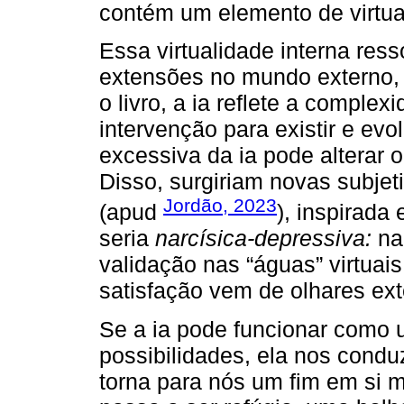
contém um elemento de virtua
Essa virtualidade interna re
extensões no mundo externo, 
o livro, a ia reflete a compl
intervenção para existir e evo
excessiva da ia pode alterar o
Disso, surgiriam novas subje
Jordão, 2023
(apud
), inspirada
seria
narcísica-depressiva:
nar
validação nas “águas” virtuais
satisfação vem de olhares exte
Se a ia pode funcionar como
possibilidades, ela nos conduz
torna para nós um fim em si m