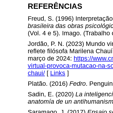
REFERÊNCIAS
Freud, S. (1996) Interpretaçã
brasileira das obras psicoló
(Vol. 4 e 5). Imago. (Trabalho
Jordão, P. N. (2023) Mundo v
reflete filósofa Marilena Chau
março de 2024:
https://www.c
virtual-provoca-mutacao-na-so
chaui/
[
Links
]
Platão. (2016)
Fedro
. Pengui
Sadin, E. (2020)
La inteligenci
anatomía de un antihumanismo
Saramago, J. (2017)
Ensaio s