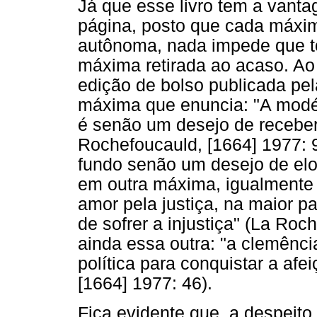
Já que esse livro tem a vant
página, posto que cada máxim
autônoma, nada impede que to
máxima retirada ao acaso. Ao 
edição de bolso publicada pe
máxima que enuncia: "A modés
é senão um desejo de receber
Rochefoucauld, [1664] 1977: 9
fundo senão um desejo de elo
em outra máxima, igualmente 
amor pela justiça, na maior 
de sofrer a injustiça" (La Roc
ainda essa outra: "a clemênc
política para conquistar a af
[1664] 1977: 46).
Fica evidente que, a despeit