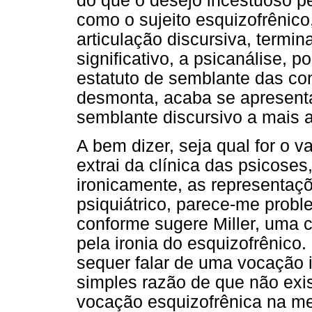
do que o desejo incestuoso pel
como o sujeito esquizofrênico
articulação discursiva, termin
significativo, a psicanálise, p
estatuto de semblante das con
desmonta, acaba se apresen
semblante discursivo a mais 
A bem dizer, seja qual for o 
extrai da clínica das psicoses,
ironicamente, as representaç
psiquiátrico, parece-me proble
conforme sugere Miller, uma c
pela ironia do esquizofrênico.
sequer falar de uma vocação i
simples razão de que não exi
vocação esquizofrênica na me