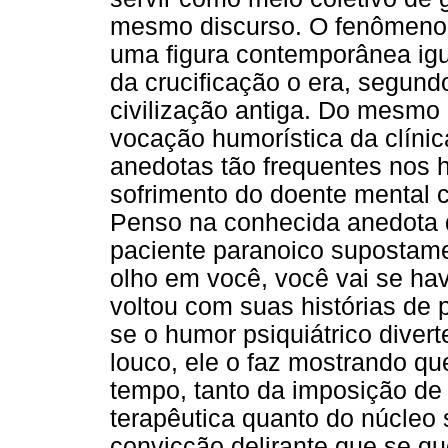
mesmo discurso. O fenômeno so
uma figura contemporânea igu
da crucificação o era, segund
civilização antiga. Do mesmo 
vocação humorística da clínica
anedotas tão frequentes nos 
sofrimento do doente mental c
Penso na conhecida anedota d
paciente paranoico supostamen
olho em você, você vai se ha
voltou com suas histórias de 
se o humor psiquiátrico divert
louco, ele o faz mostrando q
tempo, tanto da imposição de
terapêutica quanto do núcleo 
convicção delirante que se que