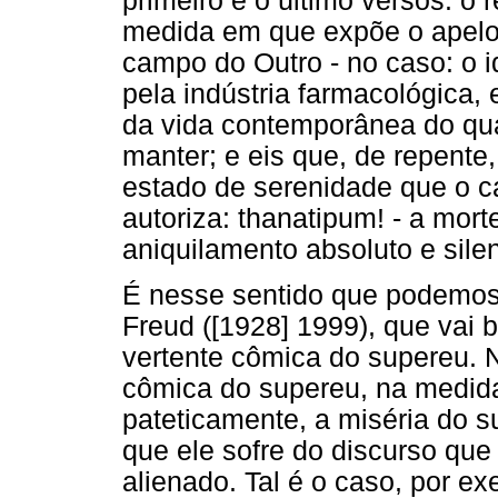
primeiro e o último versos: o 
medida em que expõe o apelo
campo do Outro - no caso: o 
pela indústria farmacológica
da vida contemporânea do qua
manter; e eis que, de repente
estado de serenidade que o 
autoriza: thanatipum! - a mort
aniquilamento absoluto e silen
É nesse sentido que podemos
Freud ([1928] 1999), que vai 
vertente cômica do supereu. 
cômica do supereu, na medid
pateticamente, a miséria do s
que ele sofre do discurso que
alienado. Tal é o caso, por e