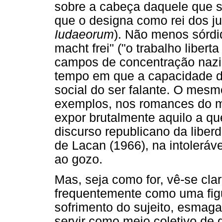
sobre a cabeça daquele que s
que o designa como rei dos j
Iudaeorum
). Não menos sórdid
macht frei" ("o trabalho liber
campos de concentração nazist
tempo em que a capacidade de
social do ser falante. O mesm
exemplos, nos romances do m
expor brutalmente aquilo a qu
discurso republicano da liberd
de Lacan (1966), na intoleráve
ao gozo.
Mas, seja como for, vê-se cl
frequentemente como uma fig
sofrimento do sujeito, esmaga
servir como meio coletivo de 