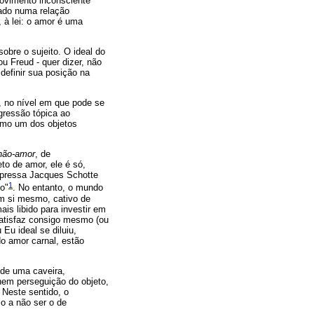
movimento inconsciente
ado numa relação
, à lei: o amor é uma
obre o sujeito. O ideal do
u Freud - quer dizer, não
definir sua posição na
l, no nível em que pode se
gressão tópica ao
como um dos objetos
não-amor
, de
eto de amor, ele é só,
xpressa Jacques Schotte
1
o"
. No entanto, o mundo
em si mesmo, cativo de
is libido para investir em
satisfaz consigo mesmo (ou
Eu ideal se diluiu,
do amor carnal, estão
 de uma caveira,
nem perseguição do objeto,
 Neste sentido, o
io a não ser o de