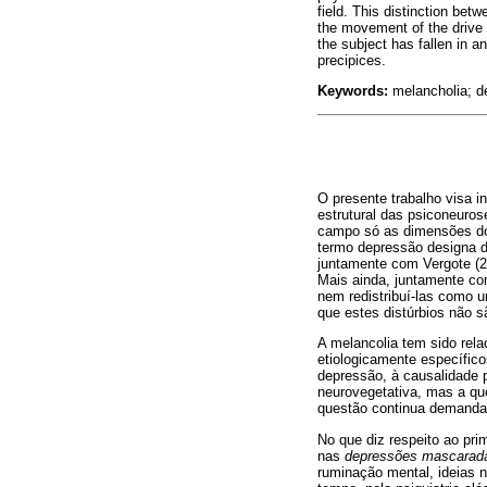
field. This distinction bet
the movement of the drive d
the subject has fallen in 
precipices.
Keywords:
melancholia; d
O presente trabalho visa 
estrutural das psiconeuros
campo só as dimensões do 
termo depressão designa d
juntamente com Vergote (20
Mais ainda, juntamente co
nem redistribuí-las como 
que estes distúrbios não 
A melancolia tem sido rela
etiologicamente específic
depressão, à causalidade 
neurovegetativa, mas a qu
questão continua demandan
No que diz respeito ao pr
nas
depressões mascara
ruminação mental, ideias n