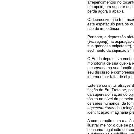
arrependimentos no tocante
um apoio, um suporte que c
perda agora o abaixa.
O depressivo não tem mais
este espetáculo para os o
não de impotência.
Portanto, a depressão afe
(
Versagung
) na aspiração 
sua grandeza onipotente), 
sedimento da sujeição simb
O Eu do depressivo continu
monotonia de sua queixa r
preservada na sua função 
seu discurso é compreens
interna e por falta de obj
Este se constitui através 
ficção do Eu. Trata-se, po
da supervalorização do ob
tópica no nível da primeir
os seres humanos, da for
superestruturas
das relaçõ
identificação imaginária pr
A comparação com a análi
ilustrar melhor o que se 
nenhuma regulação do se