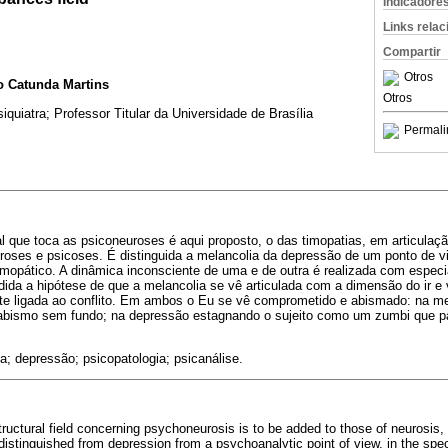
Indicadore
Links rela
Compartir
Otros
o Catunda Martins
Otros
iquiatra; Professor Titular da Universidade de Brasília
Permali
 que toca as psiconeuroses é aqui proposto, o das timopatias, em articulaç
roses e psicoses. É distinguida a melancolia da depressão de um ponto de vi
mopático. A dinâmica inconsciente de uma e de outra é realizada com especia
ida a hipótese de que a melancolia se vê articulada com a dimensão do ir e v
 ligada ao conflito. Em ambos o Eu se vê comprometido e abismado: na mela
o abismo sem fundo; na depressão estagnando o sujeito como um zumbi que p
a; depressão; psicopatologia; psicanálise.
tructural field concerning psychoneurosis is to be added to those of neurosis,
istinguished from depression from a psychoanalytic point of view, in the speci