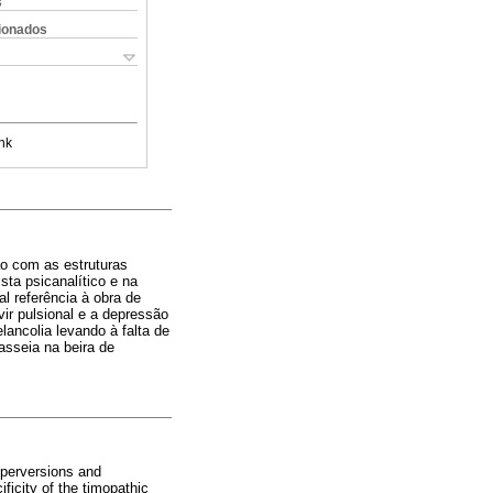
s
cionados
nk
ão com as estruturas
sta psicanalítico e na
l referência à obra de
ir pulsional e a depressão
ncolia levando à falta de
asseia na beira de
 perversions and
ficity of the timopathic