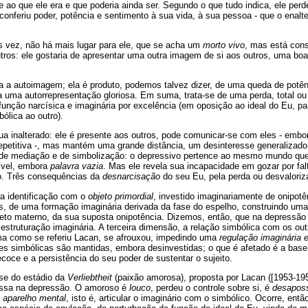
 ao que ele era e que poderia ainda ser. Segundo o que tudo indica, ele pe
onferiu poder, potência e sentimento à sua vida, à sua pessoa - que o enaltec
 vez, não há mais lugar para ele, que se acha um
morto vivo
, mas está con
utros: ele gostaria de apresentar uma outra imagem de si aos outros, uma bo
ta a autoimagem; ela é produto, podemos talvez dizer, de uma queda de potê
a uma autorrepresentação gloriosa. Em suma, trata-se de uma perda, total ou p
função narcísica e imaginária por excelência (em oposição ao ideal do Eu, pa
ólica ao outro).
a inalterado: ele é presente aos outros, pode comunicar-se com eles - embo
epetitiva -, mas mantém uma grande distância, um desinteresse generalizad
de mediação e de simbolização: o depressivo pertence ao mesmo mundo que 
ível, embora
palavra vazia
. Mas ele revela sua incapacidade em gozar por fa
eto. Três consequências da
desnarcisação
do seu Eu, pela perda ou desvaloriz
da identificação com o
objeto primordial
, investido imaginariamente de onipotê
is, de uma formação imaginária derivada da fase do espelho, construindo uma
jeto materno, da sua suposta onipotência. Dizemos, então, que na depressão
a estruturação imaginária. A terceira dimensão, a relação simbólica com os ou
ma como se referiu Lacan, se afrouxou, impedindo uma
regulação imaginária e
es simbólicas são mantidas, embora desinvestidas; o que é afetado é a base n
ecoce e a persistência do seu poder de sustentar o sujeito.
se do estádio da
Verliebtheit
(paixão amorosa), proposta por Lacan ([1953-195
passa na depressão. O amoroso é
louco
, perdeu o controle sobre si, é
desapos
u
aparelho mental
, isto é, articular o imaginário com o simbólico. Ocorre, ent