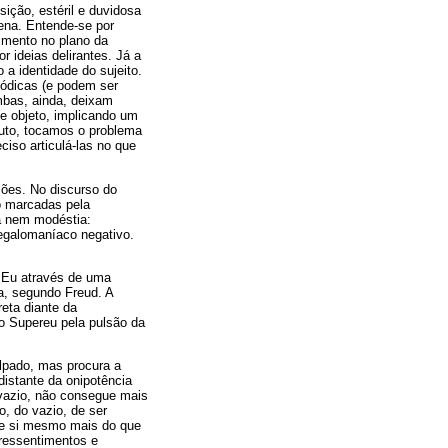
ição, estéril e duvidosa
ena. Entende-se por
imento no plano da
 ideias delirantes. Já a
 a identidade do sujeito.
iódicas (e podem ser
mbas, ainda, deixam
de objeto, implicando um
luto, tocamos o problema
ciso articulá-las no que
ções. No discurso do
ão marcadas pela
ha nem modéstia:
egalomaníaco negativo.
o Eu através de uma
ca, segundo Freud. A
reta diante da
do Supereu pela pulsão da
lpado, mas procura a
distante da onipotência
 vazio, não consegue mais
o, do vazio, de ser
e de si mesmo mais do que
 ressentimentos e