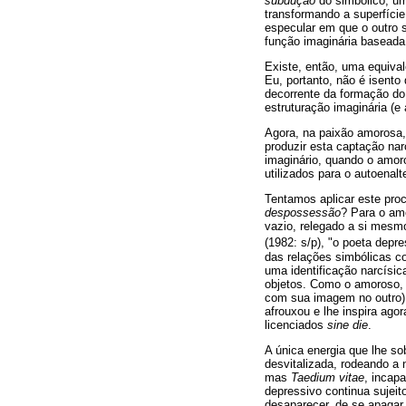
subdução
do simbólico, u
transformando a superfíci
especular em que o outro s
função imaginária baseada 
Existe, então, uma equival
Eu, portanto, não é isento
decorrente da formação do 
estruturação imaginária (
Agora, na paixão amorosa, 
produzir esta captação na
imaginário, quando o amor
utilizados para o autoenal
Tentamos aplicar este pro
despossessão
? Para o amo
vazio, relegado a si mesmo
(1982: s/p), "o poeta depr
das relações simbólicas co
uma identificação narcísic
objetos. Como o amoroso, 
com sua imagem no outro)
afrouxou e lhe inspira ago
licenciados
sine die
.
A única energia que lhe so
desvitalizada, rodeando a 
mas
Taedium vitae
, incap
depressivo continua sujeit
desaparecer, de se apagar,