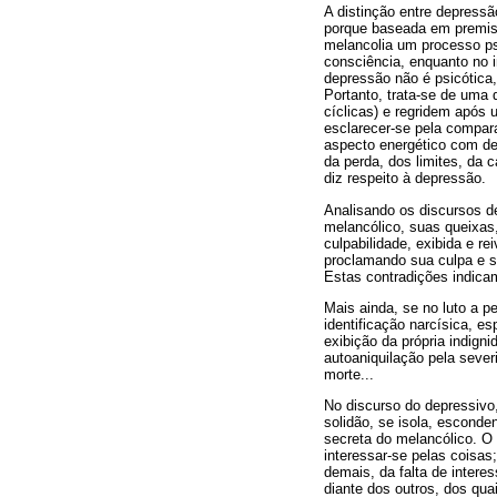
A distinção entre depress
porque baseada em premiss
melancolia um processo ps
consciência, enquanto no i
depressão não é psicótica,
Portanto, trata-se de uma 
cíclicas) e regridem após
esclarecer-se pela compara
aspecto energético com de
da perda, dos limites, da 
diz respeito à depressão.
Analisando os discursos de
melancólico, suas queixas,
culpabilidade, exibida e 
proclamando sua culpa e s
Estas contradições indica
Mais ainda, se no luto a p
identificação narcísica, e
exibição da própria indign
autoaniquilação pela seve
morte...
No discurso do depressivo
solidão, se isola, esconde
secreta do melancólico. O
interessar-se pelas coisas;
demais, da falta de intere
diante dos outros, dos qua