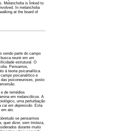
. Melancholia is linked to
involved. In melancholia
walking at the board of
omo sendo parte do campo
o busca reunir em um
icidade estrutural. O
ncolia. Pensamos,
o à teoria psicanalítica.
 campo psicanalítico e
 das psiconeuroses, posto
erversão.
s e de remédios
ramina em melancólicos. A
biológico, uma perturbação
oa
cai em depressão
. Esta
 em ato.
sobretudo se pensarmos
, quer dizer, sem tristeza,
nsiderados durante muito