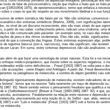
ássica, como
sintomas primários
da depressão
endógena
, perturbação dos se
ao invés de falar de
psicossomático
, noção que implica o hiato que se trata 
can ([19531954] 1975), de epistemossomático, termo que enfatiza a necessi
 sobre o corpo no que diz respeito ao seu investimento libidinal e à sua funç
ressivos de ordem somática não falam
per se.
Não são sintomas conversivo
sicanalítico dos sintomas simbólicos (Martins, 2009), com significações late
dos, no nível de um discurso inconsciente; eles são mais
sinais
do que
sign
co, a partir do seu saber, conhecimento prévio, indicam uma síndrome, uma d
édico e não comunicado pelo paciente: um exemplo seria, no caso das melanco
rações de peso e dos ritmos nicdemerais. Eles não são, então, significantes 
ural do que à convenção das línguas. Estes sintomas expressam algo, probl
bios de registros básicos (isto é, narcísicos), mas não significam, não revela
tida por Lacan. Em suma, estes sintomas depressivos
não são analisáveis
, s
is além do que fazer uma semiologia de sinais naturais. Esta foi a via inicia
o enfoque médico-psiquiátrico, que insiste sobre os aspectos negativos, o
m
siderados então como deficiências -, Freud ([1915] 1987) se volta para o di
s são acusações -
seine Klagen sind Anklagen
. A partir daí, Freud desenvolv
perantes na patogênese da melancolia: a sombra do objeto (perdido) caiu sob
istinguido rigorosamente depressão de melancolia, existem indicadores de u
 histeria", lemos que na neurose "falta raramente um traço de depressão ou
5] 1987: 92). Neste sentido vemos o pensamento freudiano que qualifica a neu
de si (
Selbstbewusstsein
)" (Breuer & Freud, [1893-1895] 1987: 92), e que, 
ancolia, assinalamos. Paralelamente na relação entre neurose e depressão 
elancolia, precisamente por esta noção do si, do
Selbst
- que, aliás, reenc
4] 1987) e em "Luto e melancolia" (Freud, [1915] 1987) sob a forma do sentim
 na melancolia.