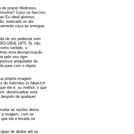
de prazer libidinoso,
miséria? Gozo no fascínio
ao Eu ideal glorioso,
ão, realizada no ato
osamente vaza as energias
ueda de um pedestal sem
1953-1954] 1975: 9), não
certo sentido, o
ofreu esta
desnarcisação
a pelo seu rigor
pressor aniquilador do
ida para com o objeto
sua própria imagem,
s do indivíduo (o
Ideal-Ich
 que ele é, ou melhor, o que
ash
, desencadear esta
, despido de qualquer
revelar as razões desta
m a imagem, com os
z que ela é levada
na
 capaz de abalar até as