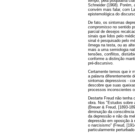
tempo, pela psiquiatria cl
Schneider (1968). Porém, 
convém mais falar, com La
epistemológica do discurso
De fato, os sintomas dep
compromisso
no sentido p
parcial de desejos recalca
sinais que lidos pelo médi
sinal é pesquisado pelo m
ômega na testa, ou as alte
mais a uma semiologia nat
tensões, conflitos, distúr
conforme a distinção man
pré-discursivo.
Certamente temos que ir ma
a palavra diferentemente d
sintomas depressivos - con
descobre que suas queixa
processos inconscientes o
Destarte Freud não tenha d
obra. Nos "Estudos sobre a
(Breuer & Freud, [1893-189
diminuição da consciência 
da depressão e não da mel
depressão em oposição à m
o narcisismo" (Freud, [191
particularmente perturbado