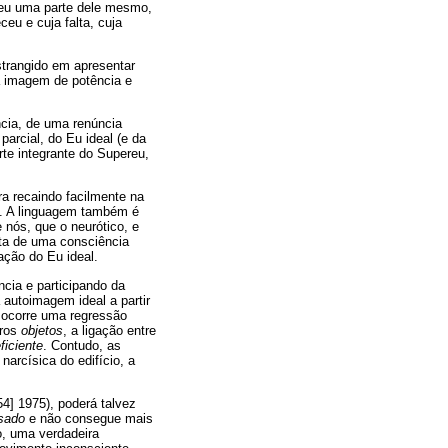
rdeu uma parte dele mesmo,
eu e cuja falta, cuja
strangido em apresentar
a imagem de potência e
ncia, de uma renúncia
arcial, do Eu ideal (e da
rte integrante do Supereu,
ra recaindo facilmente na
o. A linguagem também é
nós, que o neurótico, e
lta de uma consciência
ação do Eu ideal.
ncia e participando da
 autoimagem ideal a partir
 ocorre uma regressão
tros
objetos
, a ligação entre
ficiente
. Contudo, as
arcísica do edifício, a
4] 1975), poderá talvez
sado
e não consegue mais
ão, uma verdadeira