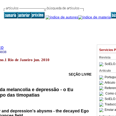
co
Servicios 
4838
Revista
no.1 Rio de Janeiro jun. 2010
SciELO 
Articulo
SEÇÃO LIVRE
Portugu
Articul
Referenc
da melancolia e depressão - o Eu
Como ci
po das timopatias
SciELO 
Traducc
Enviar a
 and depression's abysms - the decayed Ego
bances field