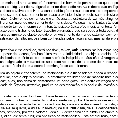
ão e melancolia remanescerá fundamental e bem mais pertinente do que a opos
as etiológicas não averiguadas, entre depressão reativa e depressão endóg
icótico envolvendo o Eu e a sua constituição e resultando em seu empobrec
nconsciente é secretamente exaltado e exibido. Este aspecto se manifesta por
 não há elementos delirantes, e ela não abala a estrutura do Eu, não atingindo
diferença maior do que somente de intensidade. As duas, no entanto, são per
 um certo tempo, mesmo sem intenção psicoterápica e/ou medicamentosa. A
ção com o trabalho de luto, trabalho enigmático que se segue a toda perda 
sinvestimento do objeto perdido e reinvestimento do mundo externo. Com o 
castração, da falta, noções bem conhecidas pelos lacanianos, mas ainda é pre
pressivo e melancólico, será possível, talvez, articularmos melhor estas no
 apesar das acusações implícitas contra a infidelidade do objeto perdido, s
reivindicada com ênfase, bem como a própria indignidade. Mas não há vergon
ua indignidade, o melancólico se coloca no centro de interesse do mundo, m
m a existência de uma sobredeterminação destes sintomas.
erda do objeto é consciente, na melancolia ela é inconsciente e toca o própri
specular, com o objeto perdido - já anteriormente investido de maneira narcísi
idade, aliás, não deixa de demonstrar um certo gozo, uma certa exultação sec
ridade do
Supereu negativo
, produto da desintricação pulsional e da invasão 
, os elementos se distribuem diferentemente. Ele não se acha usualmente cu
ndo sua impotência, diante da qual ele sente vergonha. Ele está assim muito 
 depressivo não está triste, mas indiferente, cansado e desanimado de tudo,
 se ele se queixa, é do seu não-valor, de sua inutilidade, de sua desorientaçã
sses, sentidos, projetos, valores, ideais. O depressivo está diminuído diant
is, aliás, ele tenta fugir, em oposição ao melancólico. Está amargurado, com