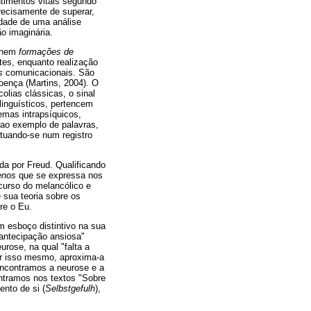
ntimentos vitais segundo
precisamente de superar,
dade de uma análise
ão imaginária.
s nem
formações de
ntes, enquanto realização
os
comunicacionais. São
oença (Martins, 2004). O
lias clássicas, o sinal
linguísticos, pertencem
emas intrapsíquicos,
m ao exemplo de palavras,
ituando-se num registro
da por Freud. Qualificando
enos
que se expressa nos
scurso do melancólico e
e sua teoria sobre os
re o Eu.
m esboço distintivo na sua
 antecipação ansiosa"
rose, na qual "falta a
por isso mesmo, aproxima-a
encontramos a neurose e a
ontramos nos textos "Sobre
ento de si (
Selbstgefulh
),