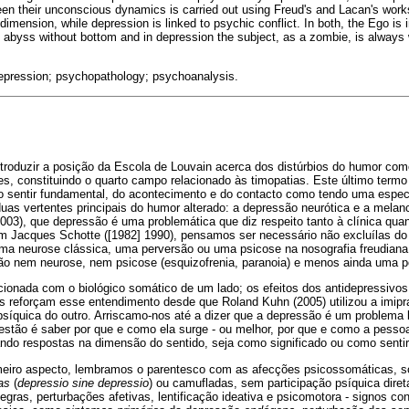
ween their unconscious dynamics is carried out using Freud's and Lacan's works
imension, while depression is linked to psychic conflict. In both, the Ego is 
an abyss without bottom and in depression the subject, as a zombie, is always 
epression; psychopathology; psychoanalysis.
introduzir a posição da Escola de Louvain acerca dos distúrbios do humor c
es, constituindo o quarto campo relacionado às timopatias. Este último term
sentir fundamental, do acontecimento e do contacto como tendo uma especif
uas vertentes principais do humor alterado: a depressão neurótica e a mela
03), que depressão é uma problemática que diz respeito tanto à clínica quant
m Jacques Schotte ([1982] 1990), pensamos ser necessário não excluílas do
uma neurose clássica, uma perversão ou uma psicose na nosografia freudiana
são nem neurose, nem psicose (esquizofrenia, paranoia) e menos ainda uma p
cionada com o biológico somático de um lado; os efeitos dos antidepressivo
os reforçam esse entendimento desde que Roland Kuhn (2005) utilizou a imip
psíquica do outro. Arriscamo-nos até a dizer que a depressão é um problema 
estão é saber por que e como ela surge - ou melhor, por que e como a pess
do respostas na dimensão do sentido, seja como significado ou como sentir
imeiro aspecto, lembramos o parentesco com as afecções psicossomáticas, 
das
(
depressio sine depressio
) ou camufladas, sem participação psíquica direta
egras, perturbações afetivas, lentificação ideativa e psicomotora - signos co