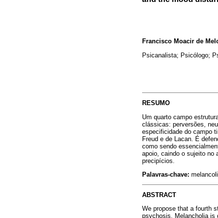
Francisco Moacir de Mel
Psicanalista; Psicólogo; Ps
RESUMO
Um quarto campo estrutural
clássicas: perversões, neu
especificidade do campo ti
Freud e de Lacan. É defend
como sendo essencialmente
apoio, caindo o sujeito n
precipícios.
Palavras-chave:
melancoli
ABSTRACT
We propose that a fourth s
psychosis. Melancholia is d