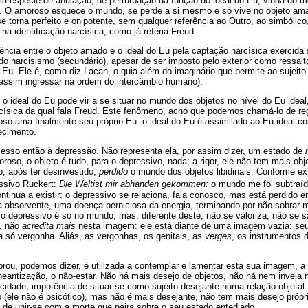
ma espécie de anulação, de perturbação da função do ideal do Eu, vinda do 
e. O amoroso esquece o mundo, se perde a si mesmo e só vive no objeto am
e torna perfeito e onipotente, sem qualquer referência ao Outro, ao simbólico
na identificação narcísica, como já referia Freud.
ência entre o objeto amado e o ideal do Eu pela captação narcísica exercida s
 do narcisismo (secundário), apesar de ser imposto pelo exterior como ressalto
Eu. Ele é, como diz Lacan, o guia além do imaginário que permite ao sujeito 
e assim ingressar na ordem do intercâmbio humano).
o ideal do Eu pode vir a se situar no mundo dos objetos no nível do Eu idea
rcísica da qual fala Freud. Este fenômeno, acho que podemos chamá-lo de re
oso ama finalmente seu próprio Eu: o ideal do Eu é assimilado ao Eu ideal 
tecimento.
cesso então à depressão. Não representa ela, por assim dizer, um estado de
roso, o objeto é tudo, para o depressivo, nada; a rigor, ele não tem mais obj
, após ter desinvestido,
perdido
o mundo dos objetos libidinais. Conforme e
essivo Ruckert:
Die Weltist mir abhanden gekommen:
o mundo me foi subtraíd
ntinua a existir: o depressivo se relaciona, fala conosco, mas está perdido 
a absorvente, uma doença perniciosa da energia, terminando por não sobrar ma
o depressivo é só no mundo, mas, diferente deste, não se valoriza, não se 
, não
acredita mais
nesta imagem: ele está diante de uma imagem vazia: seu 
ra só vergonha. Aliás, as vergonhas, os genitais, as
verges
, os instrumentos 
brou, podemos dizer, é utilizada a contemplar e lamentar esta sua imagem, a
neantização, o não-estar. Não há mais desejo de objetos, não há nem inveja 
acidade, impotência de situar-se como sujeito desejante numa relação objetal.
o (ele não é psicótico), mas não é mais desejante, não tem mais desejo própr
 de unir-se com a morte que paira sobre o seu estado entediado.