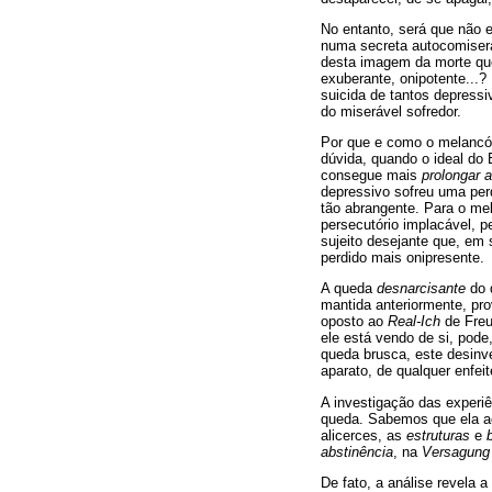
No entanto, será que não e
numa secreta autocomisera
desta imagem da morte que 
exuberante, onipotente...?
suicida de tantos depressi
do miserável sofredor.
Por que e como o melancól
dúvida, quando o ideal do 
consegue mais
prolongar a
depressivo sofreu uma per
tão abrangente. Para o mel
persecutório implacável, p
sujeito desejante que, em 
perdido mais onipresente.
A queda
desnarcisante
do 
mantida anteriormente, pro
oposto ao
Real-Ich
de Freu
ele está vendo de si, pod
queda brusca, este desinv
aparato, de qualquer enfeite
A investigação das experiê
queda. Sabemos que ela a
alicerces, as
estruturas
e
abstinência
, na
Versagung
De fato, a análise revela a