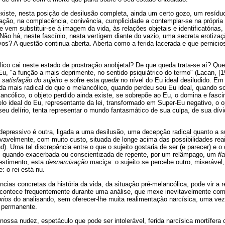
xiste, nesta posição de desilusão completa, ainda um certo gozo, um resíduo 
ção, na complacência, conivência, cumplicidade a contemplar-se na própria 
vem substituir-se à imagem da vida, às relações objetais e identificatórias, 
 Não há, neste fascínio, nesta vertigem diante do vazio, uma secreta erotizaç
vos? A questão continua aberta. Aberta como a ferida lacerada e que pernici
ico cai neste estado de prostração anobjetal? De que queda trata-se aí? Q
Eu, "a função a mais deprimente, no sentido psiquiátrico do termo" (Lacan, [
 satisfação do sujeito
e sofre esta
queda
no nível do Eu ideal desiludido. Em 
da mais radical do que o melancólico, quando perdeu seu Eu ideal, quando s
ancólico, o objeto perdido ainda existe, se sobrepõe ao Eu, o domina e fascin
elo ideal do Eu, representante da lei, transformado em Super-Eu negativo, o o
seu delírio, tenta representar o mundo fantasmático de sua culpa, de sua dív
depressivo é outra, ligada a uma desilusão, uma decepção radical quanto a 
vavelmente, com muito custo, situada de longe acima das possibilidades reai
d). Uma tal discrepância entre o que o sujeito gostaria de ser (e parecer) e o
e, quando exacerbada ou conscientizada de repente, por um relâmpago, um
fl
estimento, esta
desnarcisação
maciça: o sujeito se percebe outro, miserável
: o rei está nu.
ncias concretas da história da vida, da situação pré-melancólica, pode vir a 
contece frequentemente durante uma análise, que mexe inevitavelmente co
brios
do analisando, sem oferecer-lhe muita realimentação narcísica, uma ve
permanente.
 nossa nudez, espetáculo que pode ser intolerável, ferida narcísica mortífera