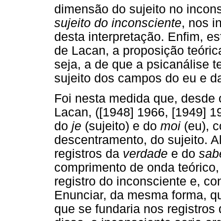
dimensão do sujeito no incon
sujeito do inconsciente
, nos i
desta interpretação. Enfim, es
de Lacan, a proposição teóri
seja, a de que a psicanálise 
sujeito dos campos do eu e d
Foi nesta medida que, desde o
Lacan, ([1948] 1966, [1949] 1
do
je
(sujeito) e do
moi
(eu), 
descentramento, do sujeito. A
registros da
verdade
e do
sab
comprimento de onda teórico
registro do inconsciente e, c
Enunciar, da mesma forma, qu
que se fundaria nos registros