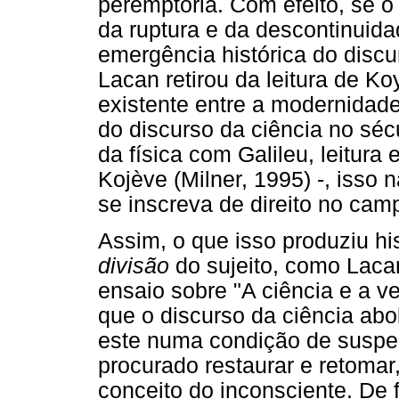
peremptória. Com efeito, se o d
da ruptura e da descontinuida
emergência histórica do discu
Lacan retirou da leitura de K
existente entre a modernidade
do discurso da ciência no sé
da física com Galileu, leitura
Kojève (Milner, 1995) -, isso 
se inscreva de direito no camp
Assim, o que isso produziu hi
divisão
do sujeito, como Lacan
ensaio sobre "A ciência e a ve
que o discurso da ciência abol
este numa condição de suspen
procurado restaurar e retoma
conceito do inconsciente. De