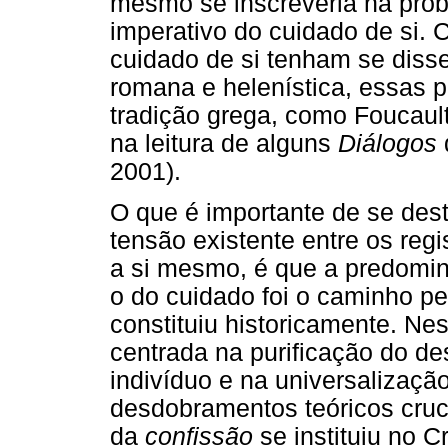
mesmo se inscreveria na prob
imperativo do cuidado de si. 
cuidado de si tenham se diss
romana e helenística, essas p
tradição grega, como Foucau
na leitura de alguns
Diálogos
2001).
O que é importante de se dest
tensão existente entre os reg
a si mesmo, é que a predomin
o do cuidado foi o caminho pe
constituiu historicamente. Ne
centrada na purificação do de
indivíduo e na universalizaçã
desdobramentos teóricos crucia
da
confissão
se instituiu no C