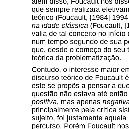
além disso, Foucault nos diss
que sempre realizara efetivam
teórico (Foucault, [1984] 1994
na idade clássica
(Foucault, 
valia de tal conceito no iníci
num tempo segundo de sua pe
que, desde o começo do seu tr
teórica da problematização.
Contudo, o interesse maior em
discurso teórico de Foucault 
este se propôs a pensar a qu
questão não estava até então
positiva
, mas apenas
negativ
principalmente pela crítica sis
sujeito, foi justamente aquel
percurso. Porém Foucault nos