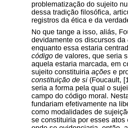
problematização do sujeito nu
dessa tradição filosófica, art
registros da ética e da verdad
No que tange a isso, aliás, Fo
devidamente os discursos da
enquanto essa estaria centra
código
de valores, que seria 
aquela estaria marcada, em co
sujeito constituiria
ações
e pr
constituição de si
(Foucault, 
seria a forma pela qual o suje
campo do código moral. Nesta 
fundariam efetivamente na lib
como modalidades de sujeiçã
se constituiria por esses atos
onde se evidenciaria, então, 