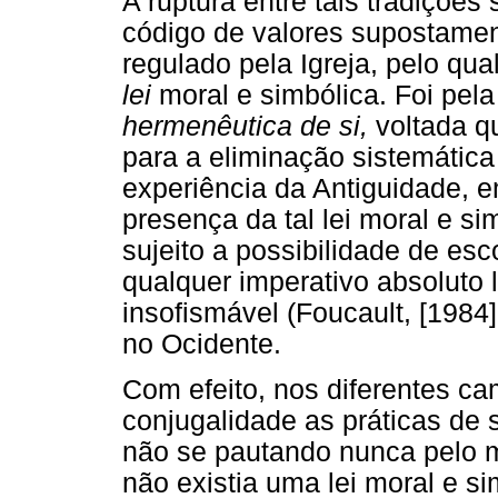
A ruptura entre tais tradições
código de valores supostame
regulado pela Igreja, pelo qu
lei
moral e simbólica. Foi pel
hermenêutica de si,
voltada q
para a eliminação sistemática
experiência da Antiguidade, em
presença da tal lei moral e si
sujeito a possibilidade de esc
qualquer imperativo absoluto 
insofismável (Foucault, [1984
no Ocidente.
Com efeito, nos diferentes cam
conjugalidade as práticas de
não se pautando nunca pelo
não existia uma lei moral e sim