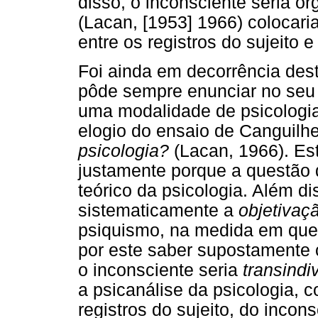
disso, o inconsciente seria 
(Lacan, [1953] 1966) colocari
entre os registros do sujeito 
Foi ainda em decorrência dest
pôde sempre enunciar no seu 
uma modalidade de psicologia
elogio do ensaio de Canguilhe
psicologia?
(Lacan, 1966). Es
justamente porque a questão 
teórico da psicologia. Além di
sistematicamente a
objetivaç
psiquismo, na medida em que o
por este saber supostamente c
o inconsciente seria
transindi
a psicanálise da psicologia, 
registros do sujeito, do incon