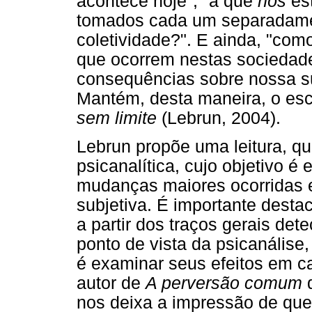
acontece hoje", "a que
nós
es
tomados cada um separadament
coletividade?". E ainda, "co
que ocorrem nestas sociedade
consequências sobre nossa su
Mantém, desta maneira, o es
sem limite
(Lebrun, 2004).
Lebrun propõe uma leitura, qu
psicanalítica, cujo objetivo é 
mudanças maiores ocorridas 
subjetiva. É importante destac
a partir dos traços gerais det
ponto de vista da psicanálise
é examinar seus efeitos em ca
autor de
A perversão comum
nos deixa a impressão de que f