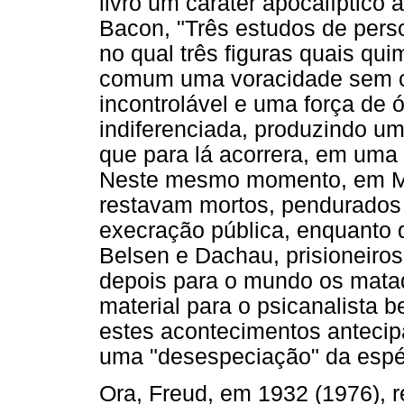
livro um caráter apocalíptico
Bacon, "Três estudos de pers
no qual três figuras quais q
comum uma voracidade sem c
incontrolável e uma força de
indiferenciada, produzindo um
que para lá acorrera, em uma 
Neste mesmo momento, em Mil
restavam mortos, pendurados
execração pública, enquanto 
Belsen e Dachau, prisioneiro
depois para o mundo os matad
material para o psicanalista b
estes acontecimentos antecip
uma "desespeciação" da esp
Ora, Freud, em 1932 (1976), 