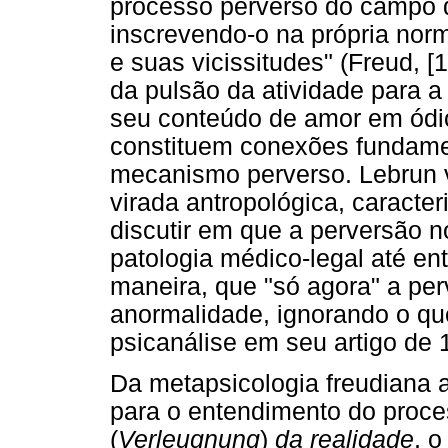
processo perverso do campo d
inscrevendo-o na própria nor
e suas vicissitudes" (Freud, [
da pulsão da atividade para a
seu conteúdo de amor em ódio,
constituem conexões fundame
mecanismo perverso. Lebrun v
virada antropológica, caracte
discutir em que a perversão no
patologia médico-legal até en
maneira, que "só agora" a pe
anormalidade, ignorando o que
psicanálise em seu artigo de 
Da metapsicologia freudiana 
para o entendimento do proce
(
Verleugnung
)
da realidade
, 