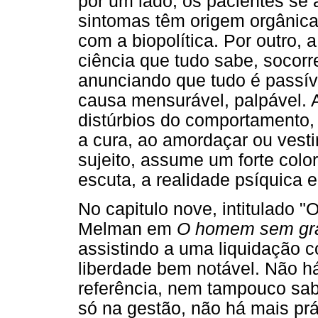
por um lado, os pacientes se
sintomas têm origem orgânic
com a biopolítica. Por outro
ciência que tudo sabe, socorre
anunciando que tudo é passív
causa mensurável, palpável. 
distúrbios do comportamento, 
a cura, ao amordaçar ou vest
sujeito, assume um forte colo
escuta, a realidade psíquica e
No capitulo nove, intitulado "O
Melman em
O homem sem gr
assistindo a uma liquidação c
liberdade bem notável. Não h
referência, nem tampouco sa
só na gestão, não há mais prá