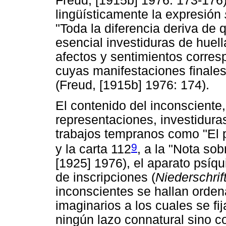
Freud, [1915b] 1976: 173-176)
lingüísticamente la expresión
"Toda la diferencia deriva de 
esencial investiduras de huel
afectos y sentimientos corre
cuyas manifestaciones finale
(Freud, [1915b] 1976: 174).
El contenido del inconsciente,
representaciones, investidur
trabajos tempranos como "El p
9
y la carta 112
, a la "Nota so
[1925] 1976), el aparato psíq
de inscripciones (
Niederschrif
inconscientes se hallan orde
imaginarios a los cuales se fi
ningún lazo connatural sino c