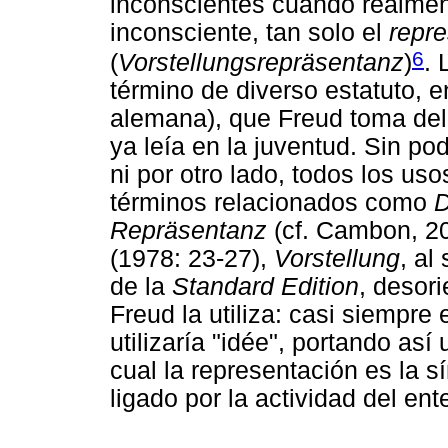
inconscientes cuando realmen
inconsciente, tan solo el
repre
6
(
Vorstellungsrepräsentanz
)
. 
término de diverso estatuto, en 
alemana), que Freud toma del
ya leía en la juventud. Sin po
ni por otro lado, todos los u
términos relacionados como
D
Repräsentanz
(cf. Cambon, 20
(1978: 23-27),
Vorstellung
, al
de la
Standard Edition
, desori
Freud la utiliza: casi siempre
utilizaría "idée", portando así
cual la representación es la s
ligado por la actividad del en