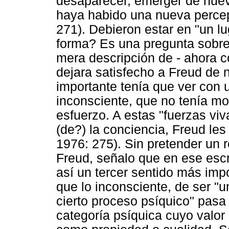
desaparecer, emerger de nuevo
haya habido una nueva percep
271). Debieron estar en "un l
forma? Es una pregunta sobre 
mera descripción de - ahora c
dejara satisfecho a Freud de
importante tenía que ver con
inconsciente, que no tenía mo
esfuerzo. A estas "fuerzas vi
(de?) la conciencia, Freud le
1976: 275). Sin pretender un r
Freud, señalo que en ese escr
así un tercer sentido más imp
que lo inconsciente, de ser "
cierto proceso psíquico" pas
categoría psíquica cuyo valor 