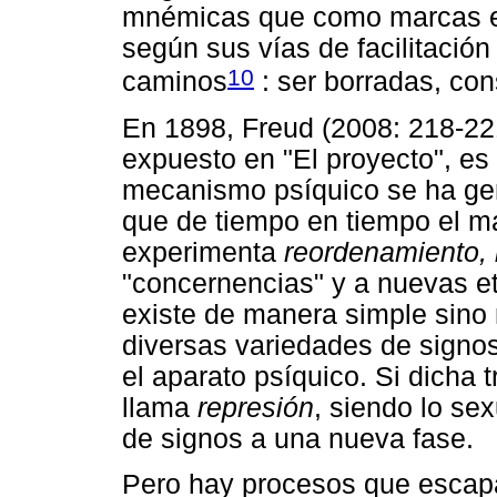
mnémicas que como marcas esc
según sus vías de facilitación 
10
caminos
: ser borradas, cons
En 1898, Freud (2008: 218-221
expuesto en "El proyecto", es 
mecanismo psíquico se ha ge
que de tiempo en tiempo el m
experimenta
reordenamiento, 
"concernencias" y a nuevas e
existe de manera simple sino 
diversas variedades de signos
el aparato psíquico. Si dicha
llama
represión
, siendo lo se
de signos a una nueva fase.
Pero hay procesos que escapa