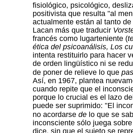
fisiológico, psicológico, desl
positivista que resulta "al m
actualmente están al tanto de
Lacan más que traducir
Vorst
francés como lugarteniente (
t
ética del psicoanálisis, Los 
intenta restituirlo para hacer
de orden lingüístico ni se re
de poner de relieve lo que
pa
Así, en 1967, plantea nuevam
cuando repite que el inconsc
porque lo crucial es el lazo d
puede ser suprimido: "El inco
no acordarse
de
lo que se sa
inconsciente sólo juega sobre
dice, sin que el sujeto se repr