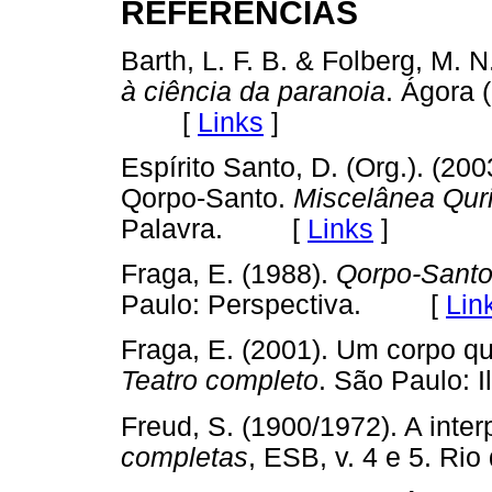
REFERÊNCIAS
Barth, L. F. B. & Folberg, M. N
à ciência da paranoia
. Ágora
[
Links
]
Espírito Santo, D. (Org.). (20
Qorpo-Santo.
Miscelânea Qur
Palavra. [
Links
]
Fraga, E. (1988).
Qorpo-Santo
Paulo: Perspectiva. [
Lin
Fraga, E. (2001). Um corpo q
Teatro completo
. São Paulo
Freud, S. (1900/1972). A inte
completas
, ESB, v. 4 e 5. R