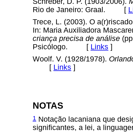
Schreber, D. P. (1903/2006).
M
Rio de Janeiro: Graal. [
L
Trece, L. (2003). O a(r)riscado
In: Maria Auxiliadora Mascar
criança precisa de análise
(pp
Psicólogo. [
Links
]
Woolf. V. (1928/1978).
Orland
[
Links
]
NOTAS
1
Notação lacaniana que desig
significantes, a lei, a linguag