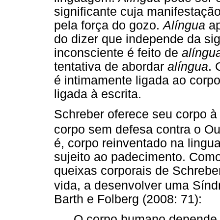
significante cuja manifestaçã
pela força do gozo.
Alíngua
ap
do dizer que independe da si
inconsciente é feito de
alíngu
tentativa de abordar
alíngua
. 
é intimamente ligada ao corpo
ligada à escrita.
Schreber oferece seu corpo à 
corpo sem defesa contra o Ou
é, corpo reinventado na lingu
sujeito ao padecimento. Com
queixas corporais de Schreber,
vida, a desenvolver uma Sínd
Barth e Folberg (2008: 71):
O corpo humano depende d