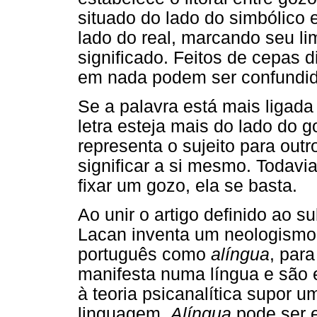
situado do lado do simbólico e
lado do real, marcando seu li
significado. Feitos de cepas di
em nada podem ser confundid
Se a palavra está mais ligada
letra esteja mais do lado do g
representa o sujeito para outr
significar a si mesmo. Todavia
fixar um gozo, ela se basta.
Ao unir o artigo definido ao s
Lacan inventa um neologismo
português como
alíngua
, par
manifesta numa língua e são 
à teoria psicanalítica supor 
linguagem.
Alíngua
pode ser 