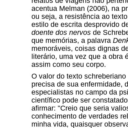
relatos de viagens não perten
acentua Melman (2006), na pró
ou seja, a resistência ao tex
estilo de escrita desprovido 
doente dos nervos
de Schreber
que memórias, a palavra
Denk
memoráveis, coisas dignas de
literário, uma vez que a obra 
assim como seu corpo.
O valor do texto schreberiano
precisa de sua enfermidade, 
especialistas no campo da ps
científico pode ser constatado 
afirmar: "Creio que seria vali
conhecimento de verdades reli
minha vida, quaisquer observa