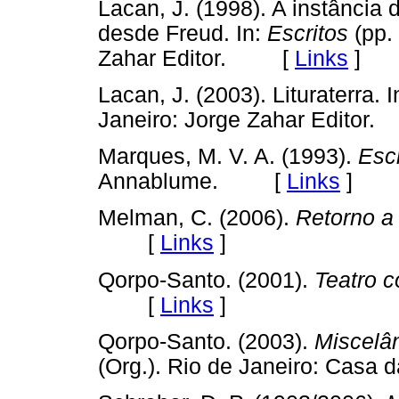
Lacan, J. (1998). A instância 
desde Freud. In:
Escritos
(pp.
Zahar Editor. [
Links
]
Lacan, J. (2003). Lituraterra. I
Janeiro: Jorge Zahar Edito
Marques, M. V. A. (1993).
Esc
Annablume. [
Links
]
Melman, C. (2006).
Retorno a
[
Links
]
Qorpo-Santo. (2001).
Teatro 
[
Links
]
Qorpo-Santo. (2003).
Miscelâ
(Org.). Rio de Janeiro: Ca