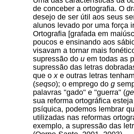
Uma das características da ob
de conceber a ortografia. O d
desejo de ser útil aos seus s
alunos levado por uma força ir
Ortografia [grafada em maiúsc
poucos e ensinando aos sábio
visavam a tornar mais fonétic
supressão do
u
em todas as pa
supressão das letras dobradas
que o
x
e outras letras tenh
(
seqso
); o emprego do
g
sempr
palavras "gado" e "guerra" (
ge
sua reforma ortográfica estej
psíquica, podemos lembrar q
utilizadas nas reformas ortogr
exemplo, a supressão das let