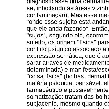
diagnosticasse uma dermatite 
se, infectando as áreas vizinha
contaminação). Mas esse mes
"onde esse sujeito está andan
que ele anda fazendo". Então, 
"sujos", segundo ele, ocorrem
sujeito, da origem "física" p
conflito psíquico associado a
expressão somática, que é a
sarar através de medicamento
determinada) e manifesta/esco
"coisa física" (bolhas, dermat
matéria psíquica, pensável, e
farmacêutico e possivelmente
somatização: tratam das bolh
subjacente, mesmo quando co