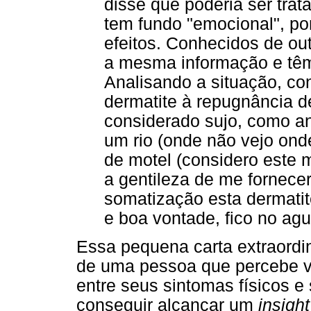
disse que poderia ser tr
tem fundo "emocional", p
efeitos. Conhecidos de ou
a mesma informação e tê
Analisando a situação, con
dermatite à repugnância d
considerado sujo, como an
um rio (onde não vejo ond
de motel (considero este m
a gentileza de me fornecer
somatização esta dermatit
e boa vontade, fico no ag
Essa pequena carta extraordi
de uma pessoa que percebe 
entre seus sintomas físicos e
conseguir alcançar um
insight