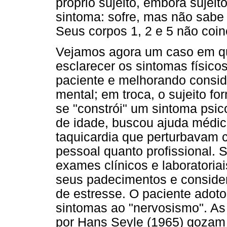
próprio sujeito, embora sujeit
sintoma: sofre, mas não sabe 
Seus corpos 1, 2 e 5 não coi
Vejamos agora um caso em que
esclarecer os sintomas físico
paciente e melhorando consid
mental; em troca, o sujeito f
se "constrói" um sintoma psi
de idade, buscou ajuda médica
taquicardia que perturbavam 
pessoal quanto profissional. 
exames clínicos e laboratoria
seus padecimentos e conside
de estresse. O paciente adot
sintomas ao "nervosismo". As
por Hans Seyle (1965) gozam 