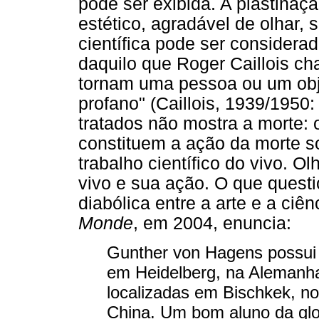
pode ser exibida. A plastinaçã
estético, agradável de olhar, 
científica pode ser conside
daquilo que Roger Caillois cha
tornam uma pessoa ou um obj
profano" (Caillois, 1939/1950
tratados não mostra a morte:
constituem a ação da morte so
trabalho científico do vivo. O
vivo e sua ação. O que questi
diabólica entre a arte e a ciê
Monde
, em 2004, enuncia:
Gunther von Hagens possui t
em Heidelberg, na Alemanha
localizadas em Bischkek, no
China. Um bom aluno da glob