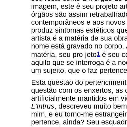
imagem, este é seu projeto ar
órgãos são assim retrabalhad
contemporâneos e aos novos s
produz sintomas estéticos qu
artista é a matéria de sua ob
nome está gravado no corpo. 
1
matéria, seu pro-jeto
é seu c
aquilo que se interroga é a n
um sujeito, que o faz pertenc
Esta questão do pertenciment
questão com os enxertos, as 
artificialmente mantidos em v
L'Intrus
, descreveu muito bem
mim, e eu torno-me estrange
pertence, ainda? Seu esquad