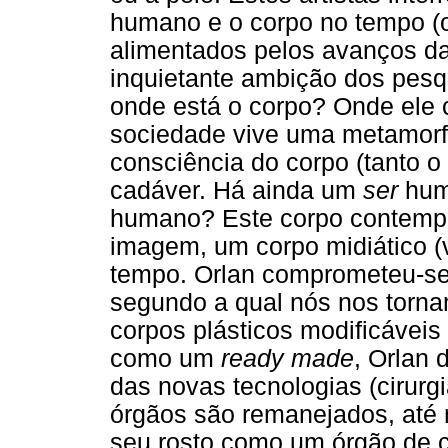
humano e o corpo no tempo (
alimentados pelos avanços da 
inquietante ambição dos pesq
onde está o corpo? Onde ele
sociedade vive uma metamorf
consciência do corpo (tanto o
cadáver. Há ainda um
ser
huma
humano? Este corpo contempo
imagem, um corpo midiático (vi
tempo. Orlan comprometeu-se
segundo a qual nós nos torn
corpos plásticos modificáveis
como um
ready made
, Orlan 
das novas tecnologias (cirurg
órgãos são remanejados, até 
seu rosto como um órgão de 