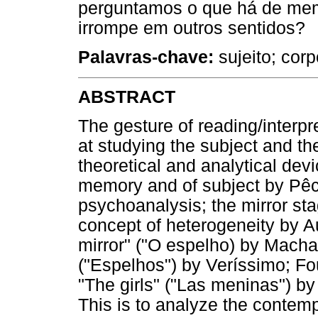
perguntamos o que há de memó
irrompe em outros sentidos?
Palavras-chave:
sujeito; cor
ABSTRACT
The gesture of reading/interp
at studying the subject and th
theoretical and analytical dev
memory and of subject by Pêch
psychoanalysis; the mirror st
concept of heterogeneity by Au
mirror" ("O espelho) by Macha
("Espelhos") by Veríssimo; Fouc
"The girls" ("Las meninas") 
This is to analyze the contem