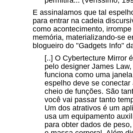
permitirá... (Veríssimo, 19
E assinalamos que tal espelho
para entrar na cadeia discur
como acontecimento, irrompe n
memória, materializando-se e
blogueiro do "Gadgets Info" da 
[..] O Cybertecture Mirror
pelo designer James Law,
funciona como uma janela di
espelho deve se conectar à
cheio de funções. São tan
você vai passar tanto tem
Um dos atrativos é um apl
usa um equipamento auxil
para obter dados de peso,
e massa corporal. Além dis