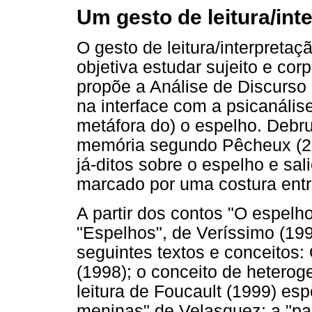
Um gesto de leitura/int
O gesto de leitura/interpret
objetiva estudar sujeito e cor
propõe a Análise de Discurso
na interface com a psicanális
metáfora do) o espelho. Debr
memória segundo Pêcheux (20
já-ditos sobre o espelho e sa
marcado por uma costura entre o
A partir dos contos "O espelh
"Espelhos", de Veríssimo (19
seguintes textos e conceitos:
(1998); o conceito de heterog
leitura de Foucault (1999) es
meninas" de Velasquez; a "p