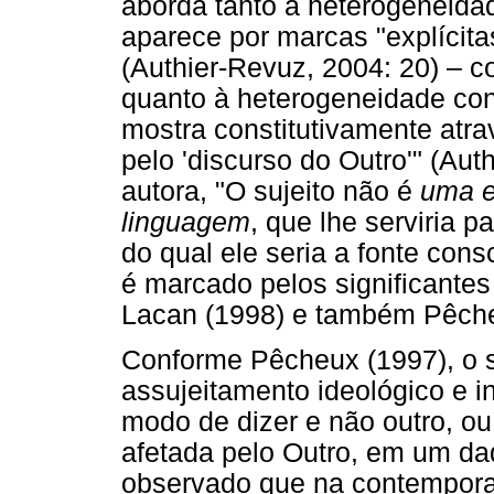
aborda tanto a heterogeneida
aparece por marcas "explícitas
(Authier-Revuz, 2004: 20) – c
quanto à heterogeneidade cons
mostra constitutivamente atra
pelo 'discurso do Outro'" (Au
autora, "O sujeito não é
uma e
linguagem
, que lhe serviria p
do qual ele seria a fonte cons
é marcado pelos significant
Lacan (1998) e também Pêche
Conforme Pêcheux (1997), o su
assujeitamento ideológico e 
modo de dizer e não outro, ou
afetada pelo Outro, em um da
observado que na contempor