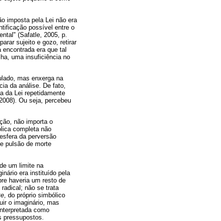
o imposta pela Lei não era
tificação possível entre o
ntal" (Safatle, 2005, p.
rar sujeito e gozo, retirar
a encontrada era que tal
ha, uma insuficiência no
ulado, mas enxerga na
ia da análise. De fato,
a da Lei repetidamente
/2008). Ou seja, percebeu
ção, não importa o
ólica completa não
esfera da perversão
 e pulsão de morte
de um limite na
nário era instituído pela
pre haveria um resto de
radical; não se trata
te
, do próprio simbólico
uir o imaginário, mas
 interpretada como
os pressupostos.