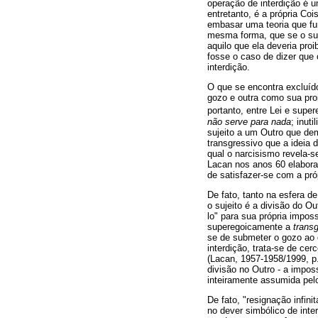
operação de interdição é u
entretanto, é a própria Co
embasar uma teoria que fun
mesma forma, que se o suj
aquilo que ela deveria proi
fosse o caso de dizer que 
interdição.
O que se encontra excluído
gozo e outra como sua pro
portanto, entre Lei e supe
não serve para nada
; inut
sujeito a um Outro que d
transgressivo que a ideia 
qual o narcisismo revela-s
Lacan nos anos 60 elabora
de satisfazer-se com a próp
De fato, tanto na esfera d
o sujeito é a divisão do O
lo" para sua própria impos
superegoicamente a
trans
se de submeter o gozo ao 
interdição, trata-se de ce
(Lacan, 1957-1958/1999, p.
divisão no Outro - a impos
inteiramente assumida pelo 
De fato, "resignação infin
no dever simbólico de inte