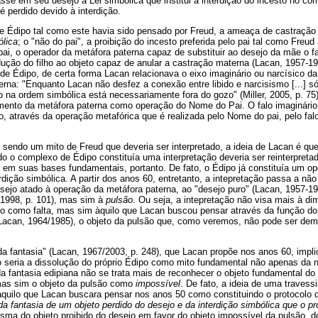
asse em seu desejo a Lei simbólica que institui a interdição do incesto no co
é perdido devido à interdição.
 Édipo tal como este havia sido pensado por Freud, a ameaça de castração p
ólica
; o "não do pai", a proibição do incesto preferida pelo pai tal como Freud 
, o operador da metáfora paterna capaz de substituir ao desejo da mãe o fa
ução do filho ao objeto capaz de anular a castração materna (Lacan, 1957-19
e Édipo, de certa forma Lacan relacionava o eixo imaginário ou narcísico da
erna: "Enquanto Lacan não desfez a conexão entre libido e narcisismo [...] só
o na ordem simbólica está necessariamente fora do gozo" (Miller, 2005, p. 75).
ento da metáfora paterna como operação do Nome do Pai. O falo imaginário qu
o, através da operação metafórica que é realizada pelo Nome do pai, pelo fal
 sendo um mito de Freud que deveria ser interpretado, a ideia de Lacan é qu
 o complexo de Édipo constituía uma interpretação deveria ser reinterpretad
em suas bases fundamentais, portanto. De fato, o Édipo já constituía um op
dição simbólica. A partir dos anos 60, entretanto, a intepretação passa a nã
ejo atado à operação da metáfora paterna, ao "desejo puro" (Lacan, 1957-195
/1998, p. 101), mas sim à
pulsão
. Ou seja, a intepretação não visa mais à di
sejo como falta, mas sim àquilo que Lacan buscou pensar através da função d
(Lacan, 1964/1985), o objeto da pulsão que, como veremos, não pode ser dem
da fantasia" (Lacan, 1967/2003, p. 248), que Lacan propõe nos anos 60, impl
co seria a dissolução do próprio Édipo como mito fundamental não apenas da 
da fantasia edipiana não se trata mais de reconhecer o objeto fundamental d
 mas sim o objeto da pulsão como
impossível
. De fato, a ideia de uma travess
quilo que Lacan buscara pensar nos anos 50 como constituindo o protocolo da
 da fantasia de um objeto perdido do desejo
e da interdição simbólica que o pr
asma do objeto proibido do desejo em favor do objeto impossível da pulsão, 