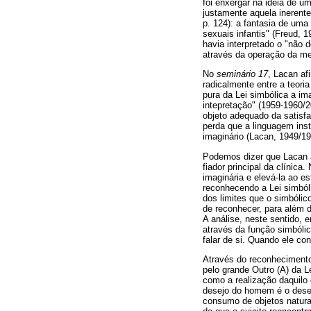
foi enxergar na ideia de u
justamente aquela inerent
p. 124): a fantasia de uma
sexuais infantis" (Freud, 
havia interpretado o "não
através da operação da me
No
seminário 17
, Lacan af
radicalmente entre a teori
pura da Lei simbólica a i
intepretação" (1959-1960/2
objeto adequado da satisfa
perda que a linguagem inst
imaginário (Lacan, 1949/19
Podemos dizer que Lacan ac
fiador principal da clínica
imaginária e elevá-la ao e
reconhecendo a Lei simból
dos limites que o simbólic
de reconhecer, para além 
A análise, neste sentido, 
através da função simbólic
falar de si. Quando ele con
Através do reconhecimento d
pelo grande Outro (A) da L
como a realização daquilo 
desejo do homem é o desej
consumo de objetos natura