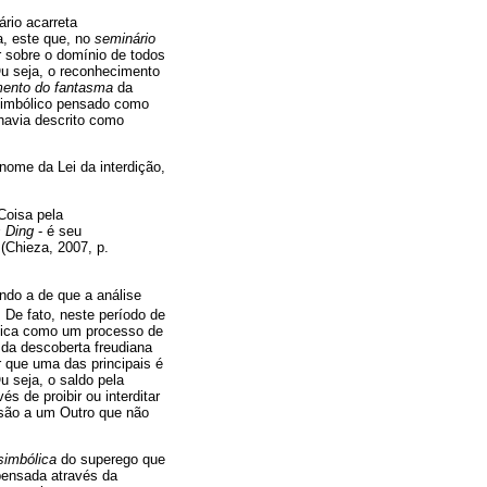
rio acarreta
a, este que, no
seminário
r sobre o domínio de todos
 Ou seja, o reconhecimento
imento do fantasma
da
 simbólico pensado como
 havia descrito como
nome da Lei da interdição,
Coisa pela
 Ding
- é seu
(Chieza, 2007, p.
ndo a de que a análise
. De fato, neste período de
ínica como um processo de
e da descoberta freudiana
r que uma das principais é
u seja, o saldo pela
s de proibir ou interditar
ssão a um Outro que não
simbólica
do superego que
pensada através da