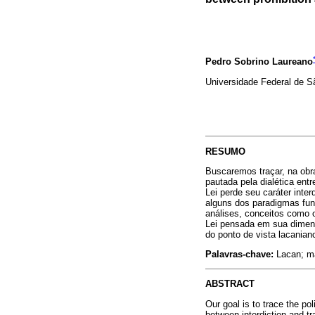
Pedro Sobrino Laureano
Universidade Federal de Sã
RESUMO
Buscaremos traçar, na obr
pautada pela dialética entr
Lei perde seu caráter inte
alguns dos paradigmas fun
análises, conceitos como
Lei pensada em sua dimensã
do ponto de vista lacaniano
Palavras-chave:
Lacan; ma
ABSTRACT
Our goal is to trace the po
between interdiction and t