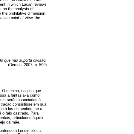
ement in which Lacan reviews
s on the analysis of
o the prohibitive dimension
canian point of view, the
lo que não suporta divisão.
(Derrida, 2007, p. 509)
. O menino, naquilo que
assa a fantasiá-la como
ores serão associadas à
stração consistisse em sua
dotá-las de sentido: se a
 o falo castrado. Para
ntais, articulados àquilo
sejo da mãe.
nferido à Lei simbólica,