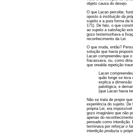
objeto causa do desejo.
O que Lacan percebe, fund
oposto à
instituição da pr
sujeito e a pura forma da 
171). De fato, o que consti
ao sujeito a satisfação ex
gozo testemunhava a fixaç
reconhecimento da Lei.
O que muda, então? Pensa
solução que havia proposto
Lacan compreendeu que o p
fracassava, ou, como diria
que orealda repetição trau
Lacan compreendeu q
quão longe se leva 
explica a dimensão 
patológica, e deman
(que Lacan havia te
Não se trata de propor qu
experiência do sujeito. De
própria Lei, era impossíve
gozo imaginário que não po
apenas do reconhecimento 
pensado como interdição. É
terminava por
reforçar
o fa
interdição
produzia
o própr