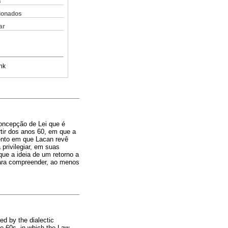
s
cionados
ar
nk
oncepção de Lei que é
rtir dos anos 60, em que a
mento em que Lacan revê
privilegiar, em suas
ue a ideia de um retorno a
 para compreender, ao menos
ed by the dialectic
he 60s, in which the Law