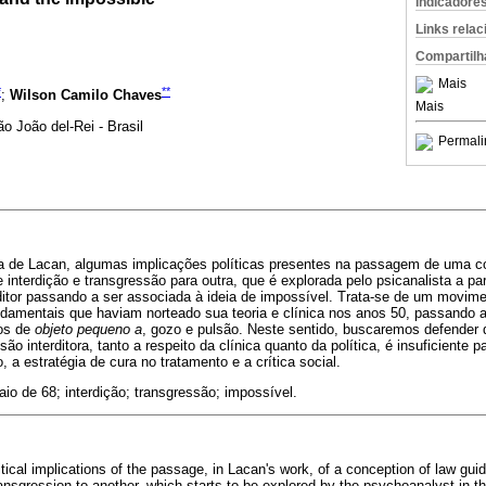
Indicadore
Links rela
Compartilh
Mais
*
**
;
Wilson Camilo Chaves
Mais
o João del-Rei - Brasil
Permali
a de Lacan, algumas implicações políticas presentes na passagem de uma c
e interdição e transgressão para outra, que é explorada pelo psicanalista a pa
rditor passando a ser associada à ideia de impossível. Trata-se de um movi
damentais que haviam norteado sua teoria e clínica nos anos 50, passando a 
 os de
objeto pequeno a
, gozo e pulsão. Neste sentido, buscaremos defender q
o interditora, tanto a respeito da clínica quanto da política, é insuficiente
, a estratégia de cura no tratamento e a crítica social.
io de 68; interdição; transgressão; impossível.
litical implications of the passage, in Lacan's work, of a conception of law guid
ransgression to another, which starts to be explored by the psychoanalyst in t