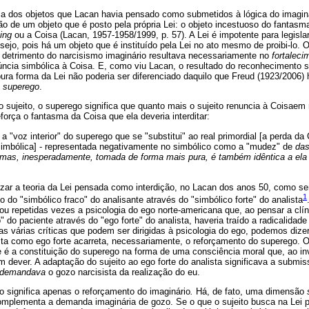
ica dos objetos que Lacan havia pensado como submetidos à lógica do imaginá
o de um objeto que é posto pela própria Lei: o objeto incestuoso do fantasm
ing
ou a Coisa (Lacan, 1957-1958/1999, p. 57). A Lei é impotente para legisla
sejo, pois há um objeto que é instituído pela Lei no ato mesmo de proibi-lo.
m detrimento do narcisismo imaginário resultava necessariamente no
fortalec
úncia simbólica à Coisa. E, como viu Lacan, o resultado do reconhecimento
ura forma da Lei não poderia ser diferenciado daquilo que Freud (1923/2006)
o
superego
.
sujeito, o superego significa que quanto mais o sujeito renuncia à Coisaem 
eforça o fantasma da Coisa que ela deveria interditar:
 "voz interior" do superego que se "substitui" ao real primordial [a perda da 
simbólica] - representada negativamente no simbólico como a "mudez" de
das
mas, inesperadamente, tomada de forma mais pura, é também idêntica a ela
zar a teoria da Lei pensada como interdição, no Lacan dos anos 50, como se
1
to do "simbólico fraco" do analisante através do "simbólico forte" do analista
ou repetidas vezes a psicologia do ego norte-americana que, ao pensar a cl
 do paciente através do "ego forte" do analista, haveria traído a radicalidad
as várias críticas que podem ser dirigidas à psicologia do ego, podemos dize
sta como ego forte acarreta, necessariamente, o reforçamento do superego. O
 é a constituição do superego na forma de uma consciência moral que, ao invé
 dever. A adaptação do sujeito ao ego forte do analista significava a submi
demandava
o gozo narcisista da realização do eu.
o significa apenas o reforçamento do imaginário
.
Há, de fato, uma dimensão
mplementa a demanda imaginária de gozo. Se o que o sujeito busca na Lei 