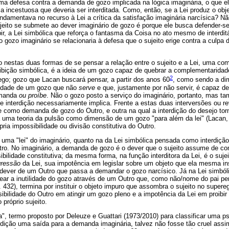
ma defesa contra a demanda de gozo implicada na lógica imaginária, o que el
isa incestuosa que deveria ser interditada. Como, então, se a Lei produz o ob
damentava no recurso à Lei a crítica da satisfação imaginária narcísica? Não
eito se submete ao dever imaginário de gozo é porque ele busca defender-se 
bir, a Lei simbólica que reforça o fantasma da Coisa no ato mesmo de interdit
o gozo imaginário se relacionaria à defesa que o sujeito erige contra a culpa 
 nestas duas formas de se pensar a relação entre o sujeito e a Lei, uma co
ibição simbólica, é a ideia de um gozo capaz de quebrar a complementaridade
2
rego; gozo que Lacan buscará pensar, a partir dos anos 60
, como sendo a dim
ilidade de um gozo que não
serve
e que, justamente por não servir, é capaz de
emanda
ou proíbe
. Não o gozo posto a serviço do imaginário, portanto, mas 
de interdição necessariamente implica. Frente a estas duas interversões ou r
e como demanda de gozo do Outro, e outra na qual a interdição do desejo torn
 uma teoria da pulsão como dimensão de um gozo "para além da lei" (Lacan,
ria impossibilidade ou divisão constitutiva do Outro.
e uma "lei" do imaginário, quanto na da Lei simbólica pensada como interdição
utro. No imaginário, a demanda de gozo é o dever que o sujeito assume de co
sibilidade constitutiva; da mesma forma, na função interditora da Lei, é o s
gressão
da Lei, sua impotência em legislar sobre um objeto que ela mesma insti
dever de um Outro que passa a demandar o gozo narcísico. Já na Lei simbó
rcear a inutilidade do gozo através de um Outro que, como não/nome do pai 
 432), termina por instituir o objeto impuro que assombra o sujeito no supe
sibilidade do Outro em atingir um gozo pleno e a impotência da Lei em proibir 
próprio sujeito.
ita", termo proposto por Deleuze e Guattari (1973/2010) para classificar uma 
rdição uma saída para a demanda imaginária, talvez não fosse tão cruel assi