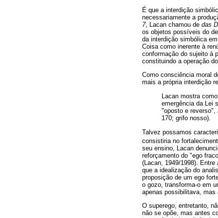
É que a interdição simból
necessariamente a produçã
7
, Lacan chamou de
das D
os objetos possíveis do de
da interdição simbólica e
Coisa como inerente à ren
conformação do sujeito à p
constituindo a operação d
Como consciência moral do 
mais a própria interdição r
Lacan mostra como a
emergência da Lei 
"oposto e reverso",
170; grifo nosso).
Talvez possamos caracteri
consistiria no fortalecimen
seu ensino, Lacan denunci
reforçamento do "ego fraco"
(Lacan, 1949/1998). Entre 
que a idealização do anali
proposição de um ego forte
o gozo, transforma-o em um
apenas possibilitava, mas
O superego, entretanto, nã
não se opõe, mas antes co