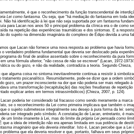
amentalmente, é que o reconhecimento da função transcendental de interdiçã
ópria Lei como fantasma
. Ou seja, que "há mediação do fantasma em toda iden
lei. Não há identificação à lei que não seja suportada por um fantasma fundame
tuía para Lacan nos anos 50 o principal problema da clínica era o de como sepa
traída na repetição das experiências traumáticas e dos sintomas. E a respost
ão do sujeito na dimensão imaginária do complexo de Édipo devida a uma fal
mos que Lacan não fornece uma nova resposta ao problema que havia form
 o verdadeiro problema fundamental que deveria ser deslocado pela experiênc
rograma do final de análise assentado sobre o reconhecimento da pura form
 em uma fórmula ulterior, "não cessa de não se escrever" (Lacan, 1972-1973
mática ou do gozo
,
e não da realidade, contradizia a teoria. Segundo Chieza,
ue alguma coisa no sintoma inevitavelmente continua a resistir à simboliza
o tratamento psicanalítico. Resumidamente, pode-se dizer que a ordem simb
do gozo, um prazer inconsciente na dor que não poderia ser mais relegado à 
dava uma transformação (recapitulação) das noções freudianas de repetição
ntado explicar antes em termos intrassimbólicos) (Chieza, 2007, p. 124).
e Lacan poderia ter considerado tal fracasso como sendo meramente a marca 
 fato, se o reconhecimento da Lei como primeira implicava que também o imagi
l que o sujeito submetesse integralmente seu desejo à pura forma da lei: sem
deria ser integrado pelo símbolo. A constatação de Lacan, entretanto, é mais 
de um limite imanente à Lei, mas do limite
da própria Lei pensada como limi
 que a ideia de interdição não era apenas limitada em sua potência de destit
ntasma imaginário que ela deveria interditar
. Isto é, Lacan percebe que a Lei
io problema que ela deveria resolver e que, portanto, falhava em seus própri