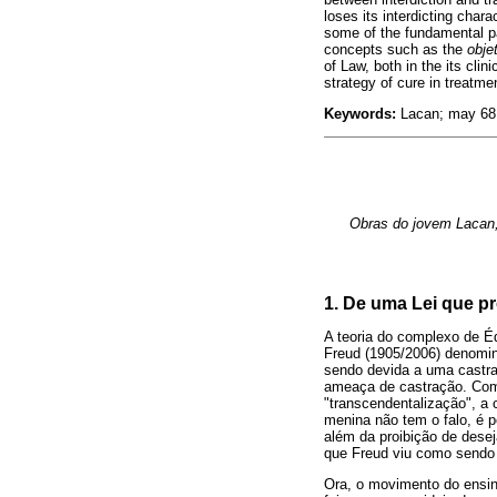
loses its interdicting char
some of the fundamental par
concepts such as the
objet
of Law, both in the its clin
strategy of cure in treatmen
Keywords:
Lacan; may 68; 
Obras do jovem Lacan, 
1. De uma Lei que pr
A teoria do complexo de Éd
Freud (1905/2006) denomino
sendo devida a uma castra
ameaça de castração. Como
"transcendentalização", a 
menina não tem o falo, é p
além da proibição de desej
que Freud viu como sendo 
Ora, o movimento do ensino