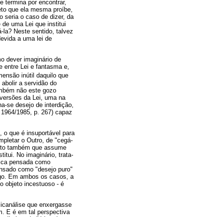
e termina por encontrar,
jeto que ela mesma proíbe,
 seria o caso de dizer, da
de uma Lei que institui
á-la? Neste sentido, talvez
devida a uma lei de
mo dever imaginário de
 entre Lei e fantasma e,
ensão inútil daquilo que
 abolir a servidão do
também não este gozo
eversões da Lei, uma na
a-se desejo de interdição,
 1964/1985, p. 267) capaz
, o que é insuportável para
mpletar o Outro, de "cegá-
ujeito também que assume
tui. No imaginário, trata-
lica pensada como
pensado como "desejo puro"
rego. Em ambos os casos, a
o objeto incestuoso - é
psicanálise que enxergasse
m. E é em tal perspectiva