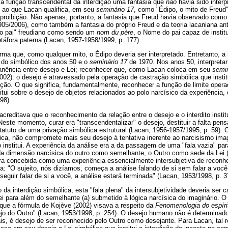
ma função transcendental da interdição uma fantasia que
não
havia sido interp
e ao que Lacan qualifica, em seu
seminário 17
, como "Édipo, o mito de Freud
 proibição. Não apenas, portanto, a fantasia que Freud havia observado como 
1905/2006), como também a fantasia do próprio Freud e da teoria lacaniana ant
 do pai" freudiano como sendo um
nom du père
, o Nome do pai capaz de institu
táfora paterna (Lacan, 1957-1958/1999, p. 177).
irma que, como qualquer mito, o Édipo deveria ser interpretado. Entretanto, a
a do simbólico dos anos 50 e o
seminário 17
de 1970. Nos anos 50, interpretar
manência entre desejo e Lei; reconhecer que, como Lacan coloca em seu
semin
002): o desejo é atravessado pela operação de castração simbólica que institui
ção. O que significa, fundamentalmente, reconhecer a função de limite operad
itui sobre o desejo de objetos relacionados ao polo narcísico da experiênci
98).
reditava que o reconhecimento da relação entre o desejo e o interdito institu
. Neste momento, curar era "transcendentalizar" o desejo, destituir a falta pe
statuto de uma privação simbólica estrutural (Lacan, 1956-1957/1995, p. 59). C
ica, não compromete mais seu desejo à tentativa inerente ao narcisismo imag
o institui. A experiência da análise era a da passagem de uma "fala vazia" pa
da dimensão narcísica do outro como semelhante, o Outro como sede da Lei (
era concebida como uma experiência essencialmente intersubjetiva de reconhe
a: "O sujeito, nós dizíamos, começa a análise falando de si sem falar a voc
seguir falar de si a você, a análise estará terminada" (Lacan, 1953/1998, p. 3
a interdição simbólica, esta "fala plena" da intersubjetividade deveria ser ca
ei para além do semelhante (a) submetido à lógica narcísica do imaginário. O f
que a fórmula de Kojève (2002) visava a respeito da
Fenomenologia do espír
o do Outro" (Lacan, 1953/1998, p. 254). O desejo humano não é determinado
is, é desejo de ser reconhecido pelo Outro como desejante. Para Lacan, tal