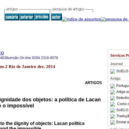
co
Serviços P
-4838
versão On-line
ISSN
2316-6576
Journal
no.2 Rio de Janeiro dez. 2014
SciELO 
Artigo
ARTIGOS
Portugu
Artigo 
Referên
ignidade dos objetos: a política de Lacan
Como ci
e o impossível
SciELO 
Traduçã
Enviar e
to the dignity of objects: Lacan politics
 and the impossible