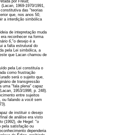
retada por Freud;
" (Lacan, 1969-1970/1991,
constitutiva das "teorias
erior que, nos anos 50,
ir a interdição simbólica
 ideia de intepretação muda
 era reconhecer na forma
ário 6
,"o desejo é a
 a falta estrutural do
a pela Lei simbólica, a
a, este que Lacan chamou de
ído pela Lei constituía o
nsada como frustração
urado será o sujeito que,
inário de transgressão
ra uma "fala plena" capaz
Lacan, 1953/1998, p. 248).
cimento entre sujeitos
ê, ou falando a você sem
73).
paz de instituir o desejo
inal de análise era visto
ito
(1992), de Hegel: "o
 pela satisfação ou
 reconhecimento dependeria