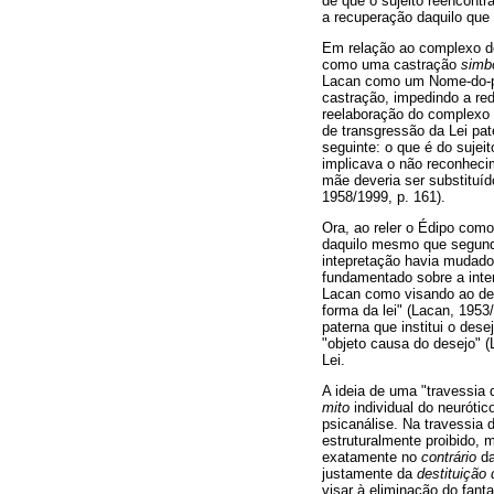
de que o sujeito reencontr
a recuperação daquilo que 
Em relação ao complexo de
como uma castração
simb
Lacan como um Nome-do-pai
castração, impedindo a red
reelaboração do complexo d
de transgressão da Lei pat
seguinte: o que é do sujeit
implicava o não reconhecim
mãe deveria ser substituíd
1958/1999, p. 161).
Ora, ao reler o Édipo como
daquilo mesmo que segundo
intepretação havia mudado 
fundamentado sobre a inter
Lacan como visando ao des
forma da lei" (Lacan, 1953
paterna que institui o de
"objeto causa do desejo" 
Lei.
A ideia de uma "travessia 
mito
individual do neuróti
psicanálise. Na travessia 
estruturalmente proibido,
exatamente no
contrário
da
justamente da
destituição
visar à eliminação do fant