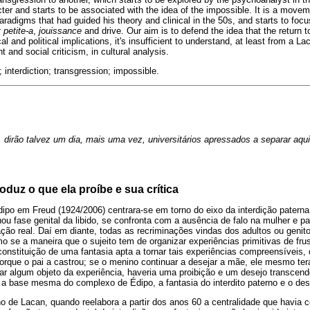
acter and starts to be associated with the idea of the impossible. It is a mov
adigms that had guided his theory and clinical in the 50s, and starts to focu
 petite-a
,
jouissance
and drive. Our aim is to defend the idea that the return t
ical and political implications, it's insufficient to understand, at least from a La
t and social criticism, in cultural analysis.
interdiction; transgression; impossible.
dirão talvez um dia, mais uma vez, universitários apressados a separar aqui
oduz o que ela proíbe e sua crítica
ipo em Freud (1924/2006) centrara-se em torno do eixo da interdição paterna
u fase genital da libido, se confronta com a ausência de falo na mulher e p
ção real. Daí em diante, todas as recriminações vindas dos adultos ou genit
 se a maneira que o sujeito tem de organizar experiências primitivas de fru
constituição de uma fantasia apta a tornar tais experiências compreensíveis, 
orque o pai a castrou; se o menino continuar a desejar a mãe, ele mesmo terá
ar algum objeto da experiência, haveria uma proibição e um desejo transcende
a base mesma do complexo de Édipo, a fantasia do interdito paterno e o de
 de Lacan, quando reelabora a partir dos anos 60 a centralidade que havia co