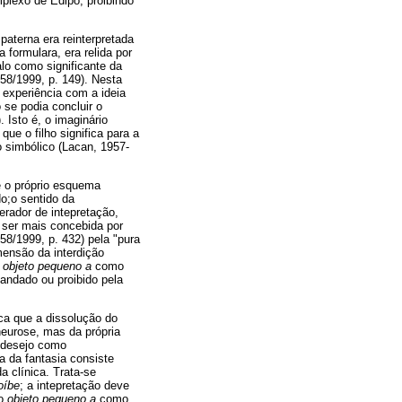
mplexo de Édipo, proibindo
aterna era reinterpretada
a formulara, era relida por
lo como significante da
58/1999, p. 149). Nesta
 experiência com a ideia
 se podia concluir o
 Isto é, o imaginário
e o filho significa para a
o simbólico (Lacan, 1957-
e o próprio esquema
o;o sentido da
erador de intepretação,
o ser mais concebida por
8/1999, p. 432) pela "pura
mensão da interdição
o
objeto pequeno a
como
andado ou proibido pela
ica que a dissolução do
neurose, mas da própria
o desejo como
ia da fantasia consiste
 clínica. Trata-se
oíbe
; a intepretação deve
do
objeto pequeno a
como