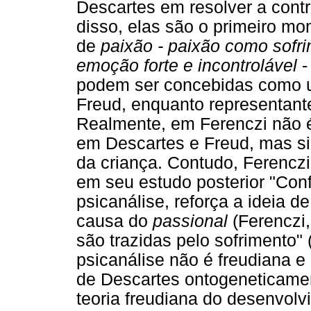
Descartes em resolver a cont
disso, elas são o primeiro 
de
paixão - paixão como sofr
emoção forte e incontrolável
-
podem ser concebidas como u
Freud, enquanto representant
Realmente, em Ferenczi não 
em Descartes e Freud, mas s
da criança. Contudo, Ferencz
em seu estudo posterior "Con
psicanálise, reforça a ideia 
causa do
passional
(Ferenczi,
são trazidas pelo sofrimento"
psicanálise não é freudiana e 
de Descartes ontogeneticam
teoria freudiana do desenvolv