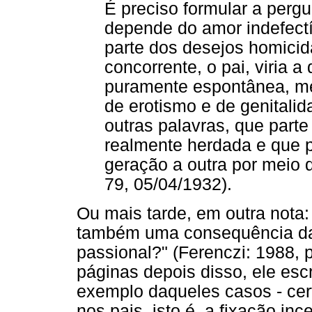
É preciso formular a pergu
depende do amor indefectí
parte dos desejos homicid
concorrente, o pai, viria 
puramente espontânea, m
de erotismo e de genitali
outras palavras, que part
realmente herdada e que p
geração a outra por meio d
79, 05/04/1932).
Ou mais tarde, em outra nota
também uma consequência da a
passional?" (Ferenczi: 1988, 
páginas depois disso, ele esc
exemplo daqueles casos - cer
nos pais, isto é, a fixação i