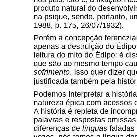
produto natural do desenvolvi
na psique, sendo, portanto, u
1988, p. 175, 26/07/1932).
Porém a concepção ferenczian
apenas a destruição do Édipo 
leitura do mito do Édipo: é di
que são ao mesmo tempo cau
sofrimento
. Isso quer dizer qu
justificada também pela históri
Podemos interpretar a históri
natureza épica com acessos de
A história é repleta de incom
palavras e respostas omissas,
diferenças de
línguas
faladas 
vozes, nós temos a língua dos