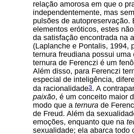
relação amorosa em que o pra
independentemente, mas semp
pulsões de autopreservação.
elementos eróticos, estes nã
da satisfação encontrada na 
(Laplanche e Pontalis, 1994,
ternura freudiana possui uma 
ternura de Ferenczi é um fenô
Além disso, para Ferenczi ter
especial de inteligência, dif
3
da racionalidade
. A contrapa
paixão
, é um conceito maior 
modo que a
ternura
de Ferenc
de Freud. Além da sexualidad
emoções, enquanto que na
te
sexualidade; ela abarca todo o