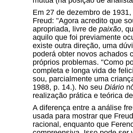
mútua (na posição de analista
Em 27 de dezembro de 1931, 
Freud: "Agora acredito que s
apropriada, livre de
paixão
, q
aquilo que foi previamente ocu
existe outra direção, uma dúvi
poderá obter novos achados 
próprios problemas. "Como pos
completa e longa vida de fel
sou, parcialmente uma crianç
1988, p. 14.). No seu
Diário
nó
realização prática e teórica d
A diferença entre a análise f
usada para mostrar que Freud
racional, enquanto que Feren
compreensiva. Isso pode ser 