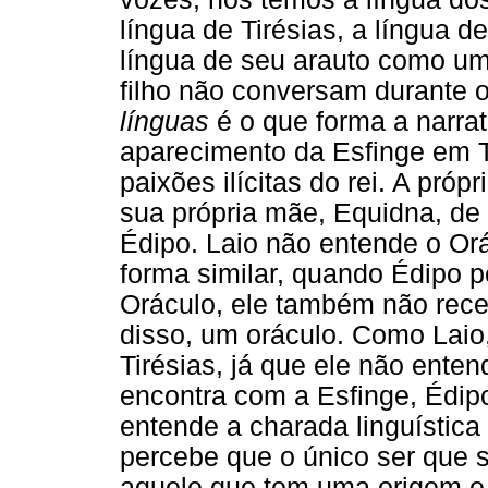
língua de Tirésias, a língua d
língua de seu arauto como um 
filho não conversam durante o
línguas
é o que forma a narra
aparecimento da Esfinge em T
paixões ilícitas do rei. A próp
sua própria mãe, Equidna, de 
Édipo. Laio não entende o Or
forma similar, quando Édipo 
Oráculo, ele também não rec
disso, um oráculo. Como Lai
Tirésias, já que ele não ent
encontra com a Esfinge, Édip
entende a charada linguística
percebe que o único ser que s
aquele que tem uma origem e 