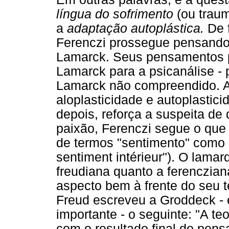
língua do sofrimento
(ou trau
a
adaptação autoplástica.
De f
Ferenczi prossegue pensando 
Lamarck. Seus pensamentos p
Lamarck para a psicanálise - 
Lamarck não compreendido. A
aloplasticidade e autoplastici
depois, reforça a suspeita de 
paixão, Ferenczi segue o que 
de termos "sentimento" com
sentiment intérieur"). O lamar
freudiana quanto a ferenczia
aspecto bem à frente do seu 
Freud escreveu a Groddeck - e
importante - o seguinte: "A t
com o resultado final do pens