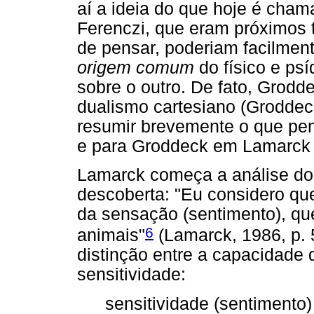
aí a ideia do que hoje é cha
Ferenczi, que eram próximos 
de pensar, poderiam facilmen
origem comum
do físico e ps
sobre o outro. De fato, Grodd
dualismo cartesiano (Groddec
resumir brevemente o que pen
e para Groddeck em Lamarck 
Lamarck começa a análise do
descoberta: "Eu considero que
da sensação (sentimento), qu
6
animais"
(Lamarck, 1986, p. 
distinção entre a capacidade 
sensitividade:
sensitividade (sentimento)