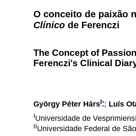
O conceito de paixão 
Clínico
de Ferenczi
The Concept of Passion
Ferenczi's Clinical Diar
I
*
György Péter Hárs
;
Luís Ot
I
Universidade de Vesprimiens
II
Universidade Federal de São 