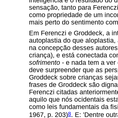
inteligência é o resultado d
sensação, tanto para Ferenczi
como propriedade de um incon
mais perto do sentimento com
Em Ferenczi e Groddeck, a in
autoplastia do que aloplastia,
na concepção desses autores,
criança), e está conectada c
sofrimento
- e nada tem a ve
deve surpreender que as pers
Groddeck sobre crianças sej
frases de Groddeck são dign
Ferenczi citadas anteriormente
aquilo que nós ocidentais es
como leis fundamentais da fis
8
1967, p. 203)
. E: 'Dentre ou