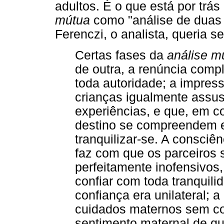
adultos. É o que está por tr
mútua
como "análise de duas 
Ferenczi, o analista, queria se
Certas fases da
análise m
de outra, a renúncia comp
toda autoridade; a impres
crianças igualmente assu
experiências, e que, em
destino se compreendem e
tranquilizar-se. A consci
faz com que os parceiros
perfeitamente inofensivos
confiar com toda tranquili
confiança era unilateral; 
cuidados maternos sem co
sentimento maternal de qu