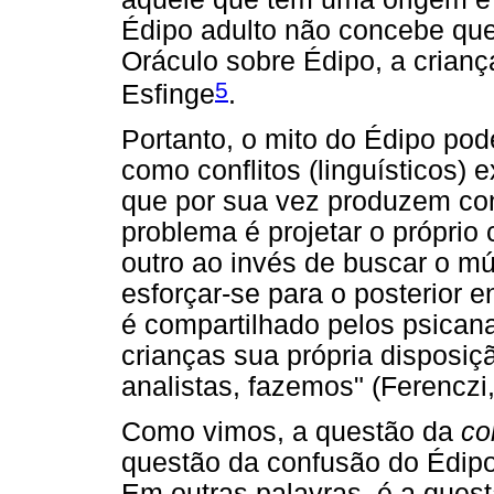
Édipo adulto não concebe que
Oráculo sobre Édipo, a criança
5
Esfinge
.
Portanto, o mito do Édipo pod
como conflitos (linguísticos) 
que por sua vez produzem con
problema é projetar o próprio 
outro ao invés de buscar o m
esforçar-se para o posterior
é compartilhado pelos psicanal
crianças sua própria disposiç
analistas, fazemos" (Ferenczi,
Como vimos, a questão da
co
questão da confusão do Édipo 
Em outras palavras, é a ques