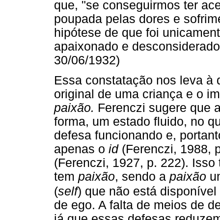
que, "se conseguirmos ter ace
poupada pelas dores e sofrim
hipótese de que foi unicamen
apaixonado e desconsiderado"
30/06/1932)
Essa constatação nos leva à 
original de uma criança e o i
paixão.
Ferenczi sugere que a
forma, um estado fluido, no 
defesa funcionando e, portant
apenas o
id
(Ferenczi, 1988, p
(Ferenczi, 1927, p. 222). Iss
tem
paixão
, sendo a
paixão
um
(
self
) que não está disponível
de ego. A falta de meios de d
já que essas defesas reduzem