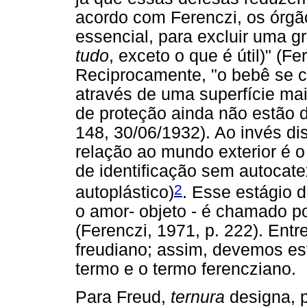
acordo com Ferenczi, os órgã
essencial, para excluir uma g
tudo
, exceto o que é útil)" (F
Reciprocamente, "o bebê se 
através de uma superfície mai
de proteção ainda não estão d
148, 30/06/1932). Ao invés di
relação ao mundo exterior é 
de identificação sem autocate
2
autoplástico)
. Esse estágio 
o amor- objeto - é chamado p
(Ferenczi, 1971, p. 222). Entr
freudiano; assim, devemos est
termo e o termo ferencziano.
Para Freud,
ternura
designa, 