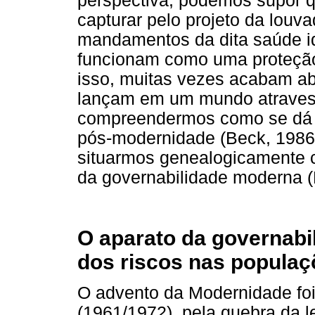
perspectiva, podemos supor q
capturar pelo projeto da louv
mandamentos da dita saúde id
funcionam como uma proteção
isso, muitas vezes acabam ab
lançam em um mundo atravessa
compreendermos como se dá o
pós-modernidade (Beck, 1986/
situarmos genealogicamente c
da governabilidade moderna (
O aparato da governabi
dos riscos nas populaç
O advento da Modernidade fo
(1961/1972), pela quebra da l