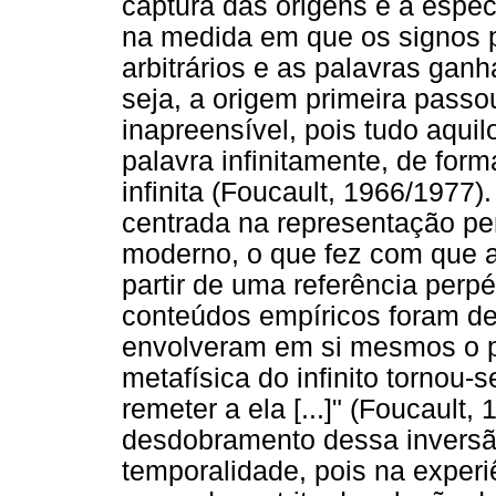
captura das origens e a espe
na medida em que os signos 
arbitrários e as palavras gan
seja, a origem primeira pass
inapreensível, pois tudo aquil
palavra infinitamente, de for
infinita (Foucault, 1966/1977)
centrada na representação pe
moderno, o que fez com que a
partir de uma referência perpé
conteúdos empíricos foram de
envolveram em si mesmos o pr
metafísica do infinito tornou-s
remeter a ela [...]" (Foucault
desdobramento dessa inversão
temporalidade, pois na experi