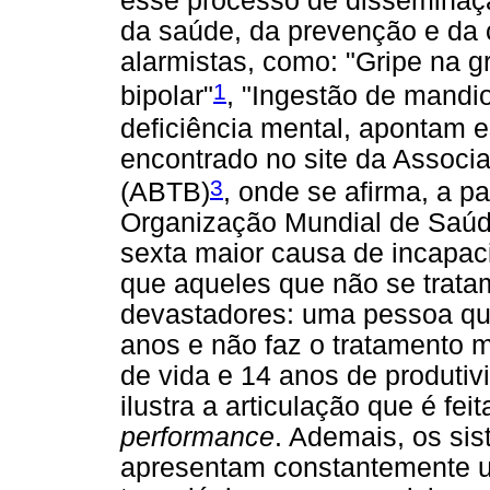
esse processo de disseminação
da saúde, da prevenção e da 
alarmistas, como: "Gripe na g
1
bipolar"
, "Ingestão de mandi
deficiência mental, apontam 
encontrado no site da Associa
3
(ABTB)
, onde se afirma, a pa
Organização Mundial de Saúde
sexta maior causa de incapac
que aqueles que não se tratam
devastadores: uma pessoa qu
anos e não faz o tratamento 
de vida e 14 anos de produtiv
ilustra a articulação que é feit
performance
. Ademais, os si
apresentam constantemente um