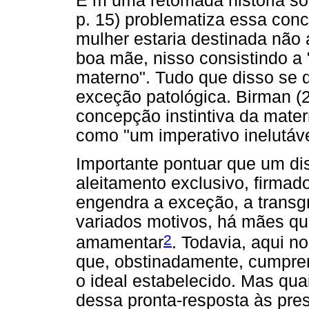
E m uma retomada história so
p. 15) problematiza essa con
mulher estaria destinada não
boa mãe, nisso consistindo a 
materno". Tudo que disso se 
exceção patológica. Birman (2
concepção instintiva da mate
como "um imperativo inelutáve
Importante pontuar que um di
aleitamento exclusivo, firmad
engendra a exceção, a transg
variados motivos, há mães qu
2
amamentar
. Todavia, aqui n
que, obstinadamente, cumprem
o ideal estabelecido. Mas qua
dessa pronta-resposta às pres