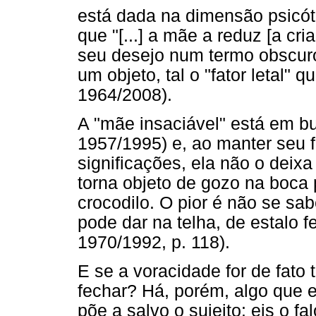
está dada na dimensão psicót
que "[...] a mãe a reduz [a cr
seu desejo num termo obscuro
um objeto, tal o "fator letal"
1964/2008).
A "mãe insaciável" está em b
1957/1995) e, ao manter seu f
significações, ela não o deixa
torna objeto de gozo na boca 
crocodilo. O pior é não se sab
pode dar na telha, de estalo 
1970/1992, p. 118).
E se a voracidade for de fato
fechar? Há, porém, algo que e
põe a salvo o sujeito: eis o fa