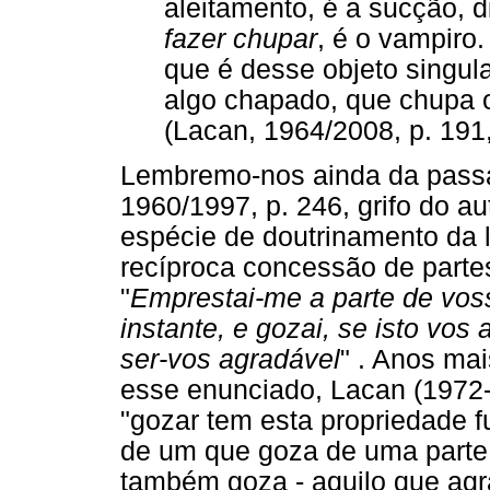
aleitamento, é a sucção, 
fazer chupar
, é o vampiro.
que é desse objeto singula
algo chapado, que chupa 
(Lacan, 1964/2008, p. 191, 
Lembremo-nos ainda da pass
1960/1997, p. 246, grifo do aut
espécie de doutrinamento da l
recíproca concessão de parte
"
Emprestai-me a parte de vos
instante, e gozai, se isto vo
ser-vos agradável
" . Anos ma
esse enunciado, Lacan (1972-
"gozar tem esta propriedade 
de um que goza de uma parte 
também goza - aquilo que ag