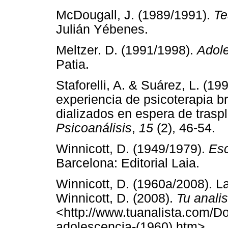
McDougall, J. (1989/1991).
Te
Julián Yébenes.
Meltzer. D. (1991/1998).
Adol
Patia.
Staforelli, A. & Suárez, L. (1
experiencia de psicoterapia b
dializados en espera de trasp
Psicoanálisis
,
15
(2), 46-54.
Winnicott, D. (1949/1979).
Esc
Barcelona: Editorial Laia.
Winnicott, D. (1960a/2008). L
Winnicott, D. (2008).
Tu analis
<http://www.tuanalista.com/D
adolescencia-(1960).htm>.