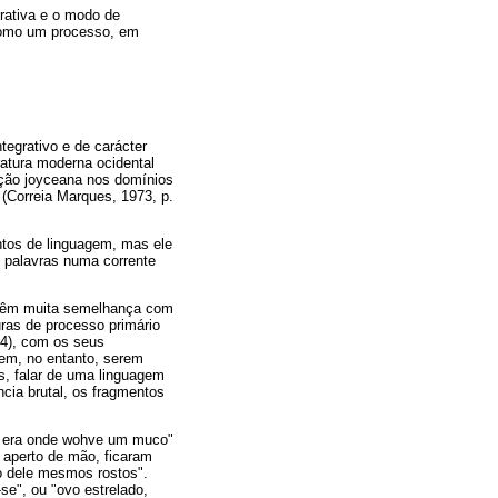
urativa e o modo de
 como um processo, em
tegrativo e de carácter
ratura moderna ocidental
ração joyceana nos domínios
(Correia Marques, 1973, p.
ntos de linguagem, mas ele
e palavras numa corrente
e têm muita semelhança com
uras de processo primário
 84), com os seus
em, no entanto, serem
s, falar de uma linguagem
cia brutal, os fragmentos
o era onde wohve um muco"
a aperto de mão, ficaram
o dele mesmos rostos".
e", ou "ovo estrelado,