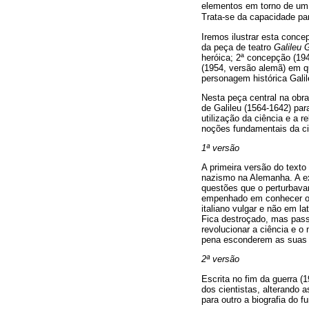
elementos em torno de um 
Trata-se da capacidade p
Iremos ilustrar esta conc
da peça de teatro
Galileu G
heróica; 2ª concepção (19
(1954, versão alemã) em qu
personagem histórica Galil
Nesta peça central na obra
de Galileu (1564-1642) par
utilização da ciência e a
noções fundamentais da ci
1ª versão
A primeira versão do texto
nazismo na Alemanha. A exp
questões que o perturbava
empenhado em conhecer o 
italiano vulgar e não em la
Fica destroçado, mas passa
revolucionar a ciência e o
pena esconderem as suas id
2ª versão
Escrita no fim da guerra 
dos cientistas, alterando 
para outro a biografia do 