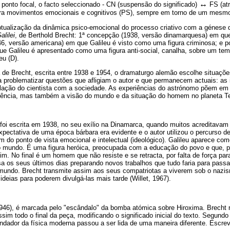
↔
ponto focal, o facto seleccionado - CN (suspensão do significado)
FS (atr
ara movimentos emocionais e cognitivos (PS), sempre em torno de um mesmo
eptualização da dinâmica psico-emocional do processo criativo com a génese
alilei
, de Berthold Brecht: 1ª concepção (1938, versão dinamarquesa) em que
46, versão americana) em que Galileu é visto como uma figura criminosa; e p
e Galileu é apresentado como uma figura anti-social, canalha, sobre um tema
eu (D).
 de Brecht, escrita entre 1938 e 1954, o dramaturgo alemão escolhe situaçõ
a problematizar questões que afligiam o autor e que permanecem actuais: as 
 relação do cientista com a sociedade. As experiências do astrónomo põem e
ência, mas também a visão do mundo e da situação do homem no planeta Ter
 foi escrita em 1938, no seu exílio na Dinamarca, quando muitos acreditavam na
ectativa de uma época bárbara era evidente e o autor utilizou o percurso de
m do ponto de vista emocional e intelectual (ideológico). Galileu aparece c
mundo. É uma figura heróica, preocupada com a educação do povo e que, p
tim. No final é um homem que não resiste e se retracta, por falta de força par
 os seus últimos dias preparando novos trabalhos que tudo faria para passar
 mundo. Brecht transmite assim aos seus compatriotas a viverem sob o nazis
eias para poderem divulgá-las mais tarde (Willet, 1967).
(1946), é marcada pelo "escândalo" da bomba atómica sobre Hiroxima. Brecht 
assim todo o final da peça, modificando o significado inicial do texto. Segund
fundador da física moderna passou a ser lida de uma maneira diferente. Escre