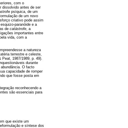
teriores, com o
 dissolvido antes de ser
strofe psíquica, de um
eformulação de um novo
sforço criativo pode assim
esquizo-paranóide e a
ias de
catástrofe
, a
ligações importantes entre
 pela vida, com a
ompreendesse a natureza
téria terrestre e celeste,
& Peat, 1987/1989, p. 49).
nquestionáveis durante
 abundância. O facto
 sua capacidade de romper
ando que fosse posta em
integração reconhecendo a
entes são essenciais para
 em que existe um
reformulação e síntese dos