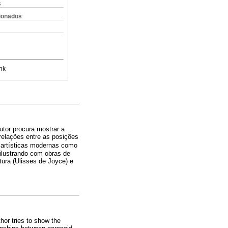
s
cionados
nk
autor procura mostrar a
relações entre as posições
s artísticas modernas como
 ilustrando com obras de
tura (Ulisses de Joyce) e
thor tries to show the