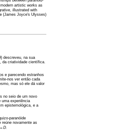
ionships between paranoid-
f modern artistic works as
ative, illustrated with
ture (James Joyce's Ulysses)
9) descreveu, na sua
 da criatividade científica.
sos e parecendo estranhos
mite-nos ver então cada
esmo, mas só ele dá valor
os no seio de um novo
e uma experiência
im epistemológica, e a
uizo-paranóide
ue reúne novamente as
↔
D
.