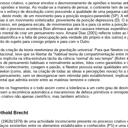
ocesso criativo, o pensar envolve o desmoronamento de opiniões e teorias an
piniões e teorias. Ao mudar-se a maneira de pensar, o continente tem de ser
va o esforço de dissolução como possuindo a qualidade de uma pequena catá
, deste modo, de um movimento para a posição esquizo-paranóide (SP). A r
rias é um movimento sintetizador, proveniente da posição depressiva (D). O e
esso, em pequena escala, de movimentos para lá e para cá entre a posição 
ndo o processo acontecia Bion afirmava que ele causava intensas experiênc
 mental de criar um pensamento novo. Amaral Dias (2001) reflecte sobre as 
atastrófica e a falta de preocupação pela verdade (do próprio e dos outros) e
ito do sujeito para consigo próprio e para com o Outro.
 da criação da
teoria newtoniana da gravitação universal
. Para que Newton c
tacional, teve que se libertar da "habitual teoria da compartimentação entre ma
implícita na infra-estrutura tácita da ciência ‘normal' do seu tempo" (Bohm 
 de pensamento habituais e normalmente aceites, tidos como garantidos e i
ito conhecimento, coragem e paixão, e Newton possuía estas qualidades em
ewton (como, aliás, na criação de todas as ideias e percepções novas) foi a
 pensamento, sem se desorganizar nem intimidar pelo
establishment
, implic
tal que admitia existir entre as matérias terrestre e celeste.
ntre os fragmentos e o todo assim como a tolerância a um certo grau de des
na sem a recorrência automática a mecanismos de defesa primitivos e omnipot
o criativo não apenas científico, mas também artístico.
rthold Brecht
 (1962b/1979) de uma actividade inconsciente presente no processo criativo
laços existentes entre os elementos estabilizados e conhecidos (PS) e uma 