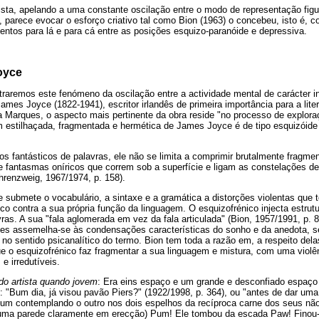
ista, apelando a uma constante oscilação entre o modo de representação fig
, parece evocar o esforço criativo tal como Bion (1963) o concebeu, isto é,
ntos para lá e para cá entre as posições esquizo-paranóide e depressiva.
oyce
straremos este fenómeno da oscilação entre a actividade mental de carácter in
ames Joyce (1822-1941), escritor irlandês de primeira importância para a lite
ia Marques, o aspecto mais pertinente da obra reside "no processo de explo
m estilhaçada, fragmentada e hermética de James Joyce é de tipo esquizóide 
 fantásticos de palavras, ele não se limita a comprimir brutalmente fragme
e fantasmas oníricos que correm sob a superfície e ligam as constelações d
Ehrenzweig, 1967/1974, p. 158).
ce submete o vocabulário, a sintaxe e a gramática a distorções violentas qu
co contra a sua própria função da linguagem. O esquizofrénico injecta estrut
vras. A sua "fala aglomerada em vez da fala articulada" (Bion, 1957/1991, p.
es assemelha-se às condensações características do sonho e da anedota, s
o sentido psicanalítico do termo. Bion tem toda a razão em, a respeito dela
e o esquizofrénico faz fragmentar a sua linguagem e mistura, com uma violên
 irredutíveis.
do artista quando jovem
: Era eins espaço e um grande e desconfiado espaç
s: "Bum dia, já visou pavão Piers?" (1922/1998, p. 364), ou "antes de dar um
 um contemplando o outro nos dois espelhos da recíproca carne dos seus nã
 uma parede claramente em erecção) Pum! Ele tombou da escada Paw! Finou-s