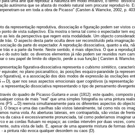
 para uma arte que reproduz a natureza em modo imitativo, o termo "dissoci
tação autónoma que se afasta do modelo natural sem procurar reproduzi-lo. 
nterpenetram-se em toda a obra de Picasso" (Carsten & Warncke, 2002, p. 403
to da representação reprodutiva, dissociação e figuração podem ser vistos 
 ponto de vista subjectivo. Ela mostra o tema tal como o espectador tem exp
o as leis da perspectiva que regem esta modalidade. Um objecto considerado
de trás. O aspecto desta parte oculta deve ser reconstituído pela imaginação
ociação da parte do espectador. A reprodução dissociativa, quanto a ela, nã
trás e a parte da frente. Neste sentido, é mais objectiva. O que a reproduçã
a-o do outro lado: os diversos elementos já não podem ser reunidos num cam
 o seu papel de limite do objecto, perde a sua função ( Carsten & Warncke,
presentação figurativa-dissociativa representa o
cubismo sintético
, caracterí
quivaler, no plano psicanalítico, às posições esquizo-paranóide (a represen
o figurativa), e a associação dos dois modos de expressão às oscilações en
↔
S
D), quer nos seus aspectos emocionais quer cognitivos (a representação 
a representação dissociativa representando o tipo de pensamento divergente
através do quadro de Picasso
Guitarra e uvas
(1912): este quadro, composto 
lquer coisa de mais "real" que uma simples fotografia ou uma pintura reali
ens (PS
↔
D) reenvia simultaneamente para os diferentes aspectos do objecto
). O braço e uma das cavilhas são vistos lateralmente, tal como nós os ima
os numa viola. As aberturas laterais, em contrapartida, são vistas de frente
rva da caixa é excessivamente pronunciada, tal como poderíamos imaginar um
arco e as cordas flutuam no espaço; as cordas intervêm por duas vezes, com
rente, outra vista de lado. E, apesar de uma aparente mistura de formas des
 a pintura não evoca qualquer desordem ou caos (D).