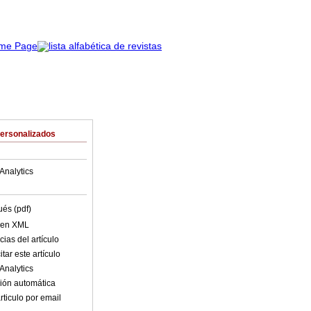
Personalizados
Analytics
ués (pdf)
o en XML
ias del artículo
tar este artículo
Analytics
ión automática
rticulo por email