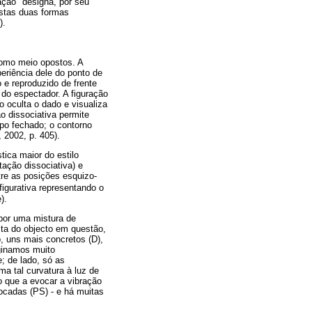
ação" designa, por seu
Estas duas formas
).
como meio opostos. A
eriência dele do ponto de
 e reproduzido de frente
 do espectador. A figuração
o oculta o dado e visualiza
o dissociativa permite
po fechado; o contorno
 2002, p. 405).
stica maior do estilo
tação dissociativa) e
tre as posições esquizo-
figurativa representando o
).
por uma mistura de
sta do objecto em questão,
, uns mais concretos (D),
ginamos muito
; de lado, só as
a tal curvatura à luz de
o que a evocar a vibração
locadas (PS) - e há muitas