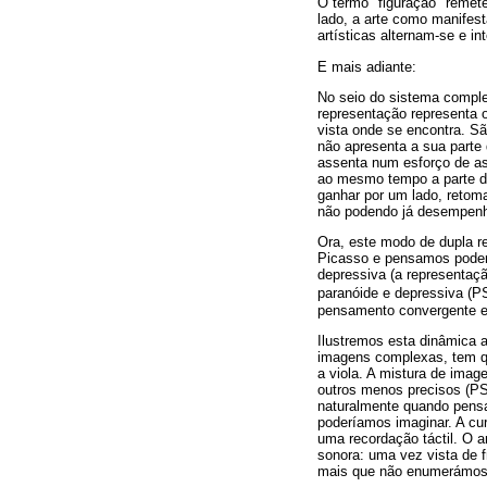
O termo "figuração" remete
lado, a arte como manifes
artísticas alternam-se e i
E mais adiante:
No seio do sistema comple
representação representa o
vista onde se encontra. Sã
não apresenta a sua parte 
assenta num esforço de ass
ao mesmo tempo a parte de 
ganhar por um lado, retom
não podendo já desempenhar
Ora, este modo de dupla re
Picasso e pensamos poder e
depressiva (a representaçã
paranóide e depressiva (P
pensamento convergente e 
Ilustremos esta dinâmica 
imagens complexas, tem qua
a viola. A mistura de imag
outros menos precisos (PS
naturalmente quando pensam
poderíamos imaginar. A cu
uma recordação táctil. O 
sonora: uma vez vista de f
mais que não enumerámos -