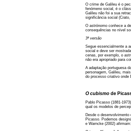
O crime de Galileu é o pe
fenómeno social, é o cláss
Galileu não foi a sua retr
significância social (Crato,
O astrónomo conhece a des
consequências no nível soc
3ª versão
Segue essencialmente a ant
social e deve ser mostrad
cenas, por exemplo, o astr
não era apropriado para co
A adaptação portuguesa d
personagem, Galileu, mais
do processo criativo onde 
O cubismo
de Picas
Pablo Picasso (1881-1973) 
qual os modelos de percepç
Desde o desenvolvimento d
Picasso. Podemos designá
e Warncke (2002) afirmam