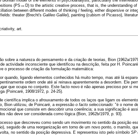
e bionian model of the elements in psychoanalysis, particularly the interrelat
↔
sitions (PS
D) to the artistic creative process, that is, the understanding o
llation between different modes of thinking / feeling, either dispersive or integr
fields: theater (Brecht's
Galileo Galilei
), painting (cubism of Picasso), litera
criativity, art.
ão sobre a natureza do pensamento e da criação de teorias, Bion (1962a/197
 de actividade inconsciente que identificou na descrição, feita por H. Poincaré,
e o processo de criação da formulação matemática:
or quando, ligando elementos conhecidos há muito tempo, mas até lá espar
repentinamente ordem onde até aí reinava aparentemente a desordem. Ele per
ugar que ocupa no conjunto. Este facto novo é não apenas precioso por si m
iga (Poincaré, 1908/1972, p. 24-25).
de científica implica o afrouxamento de todos os laços que ligam os element
lo, Bion utilizou, de Poincaré, a expressão
o facto seleccionado
: "é o nome d
emocional que consiste em descobrir uma coerência; a sua significação é ass
dos não deve ser considerada como lógica (Bion, 1962b/1979, p. 93).
processo que descreveu como sendo um movimento no sentido da posição esq
ão), seguido de uma reorganização em torno de um novo ponto, o mamilo, q
olta, no sentido da posição depressiva. E representou isto pelo símbolo
SP