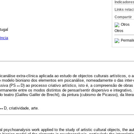
Indicadore
Links rela
Compartir
Otros
rtugal
Otros
ência
Permali
canálise extra-clínica aplicada ao estudo de objectos culturais artísticos, o 
do modelo bioniano dos elementos em psicanálise, nomeadamente o das inter-
↔
ssiva (PS
D) ao processo criativo artístico, isto é, a compreensão de obra
ermanente entre os modos distintos de pensar/sentir dispersivo e integrativo,
o teatro (
Galileu Galilei
de Brecht), da pintura (cubismo de Picasso), da litera
↔
D, criatividade, arte.
cal psychoanalysis work applied to the study of artistic cultural objects, the au