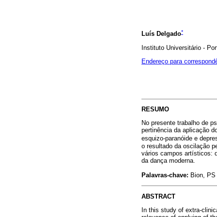
*
Luís Delgado
Instituto Universitário - Po
Endereço para correspond
RESUMO
No presente trabalho de psi
pertinência da aplicação 
esquizo-paranóide e depre
o resultado da oscilação p
vários campos artísticos: d
da dança moderna.
Palavras-chave:
Bion, PS
ABSTRACT
In this study of extra-clini