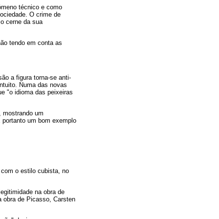
enómeno técnico e como
 sociedade. O crime de
 o cerne da sua
não tendo em conta as
o a figura torna-se anti-
intuito. Numa das novas
ue "o idioma das peixeiras
l, mostrando um
 É portanto um bom exemplo
com o estilo cubista, no
egitimidade na obra de
a obra de Picasso, Carsten