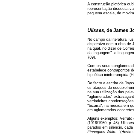
A construção pictórica cub
representação dissociativa
pequena escala, de movime
Ulisses
, de James J
No campo da literatura ilu
dispersivo com a obra de J
na qual, no dizer de Corre
da linguagem": a linguage
789).
Com os seus conglomerados
estabelece contrapontos d
hipnótica ininterrompida (
De facto a escrita de Joy
os ataques do esquizofréni
na sua utilização das pala
"aglomerados" extravagant
verdadeiras condensações n
"bizarra", na medida em qu
em aglomerados concretos e
Alguns exemplos:
Retrato 
(1916/1960, p. 45). Ulisse
parados em silêncio, cada
Finnegans Wake
: "(Havia