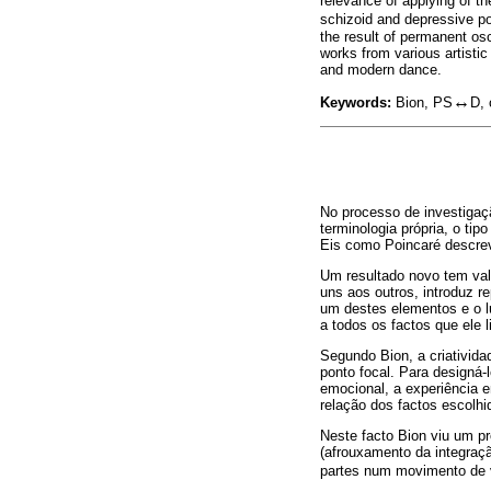
relevance of applying of th
schizoid and depressive po
the result of permanent osci
works from various artistic 
and modern dance.
↔
Keywords:
Bion, PS
D, 
No processo de investigaç
terminologia própria, o tipo
Eis como Poincaré descrev
Um resultado novo tem val
uns aos outros, introduz 
um destes elementos e o l
a todos os factos que ele l
Segundo Bion, a criativida
ponto focal. Para designá-
emocional, a experiência 
relação dos factos escolhi
Neste facto Bion viu um 
(afrouxamento da integraç
partes num movimento de v