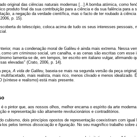
cado original das ciências naturais modernas [...] A bomba atómica, como f
ico produto final da sua contribuição para a ciência e da sua falência para a
actação, a negação da verdade científica, mas o facto de ter roubado à ciência
 2006, p. 15).
coberta do telescópio, coloca acima de tudo os seus interesses pessoais, 
ial.
erior, mas a condenação moral de Galileu é ainda mais extrema. Nessa versã
a como um criminoso social, um canalha, e as cenas são escritas com esse 
ónomo lamenta-se de, em tempos, ter escrito em italiano vulgar, afirmando q
isas elevadas" (Crato, 2006, p. 14).
a peça,
A vida de Galileu
, baseia-se mais na segunda versão da peça origina
 multifacetado, mais realista, mais rico, menos clivado e menos idealizado.
D (síntese e realismo) está mais presente.
so
é o pintor que, aos nossos olhos, melhor encarna o espírito da arte moderna 
ão e representação são altamente revolucionários e contraditórios.
o cubismo, dois princípios opostos de representação coexistiram com igual l
-los pelos termos
dissociação
e
figuração
. No seu magnífico trabalho sobre 
: