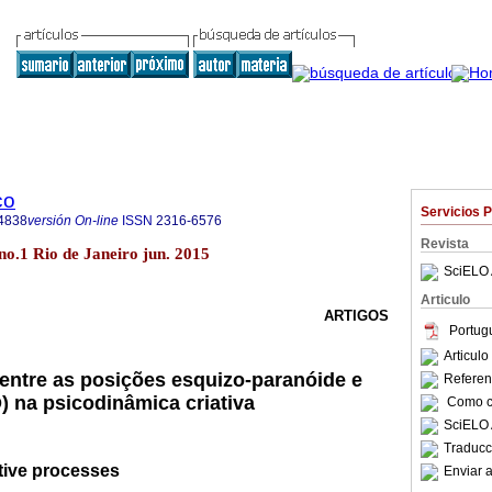
co
Servicios 
4838
versión On-line
ISSN
2316-6576
Revista
no.1 Rio de Janeiro jun. 2015
SciELO 
Articulo
ARTIGOS
Portug
Articul
ntre as posições esquizo-paranóide e
Referenc
) na psicodinâmica criativa
Como ci
SciELO 
Traducc
tive processes
Enviar a