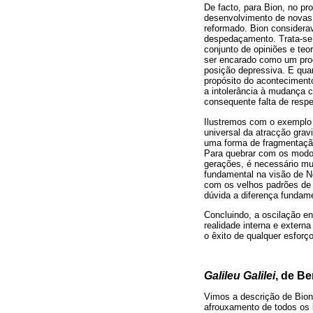
De facto, para Bion, no pr
desenvolvimento de novas o
reformado. Bion considera
despedaçamento. Trata-se
conjunto de opiniões e teo
ser encarado como um proc
posição depressiva. E qua
propósito do acontecimento
a intolerância à mudança c
consequente falta de respe
Ilustremos com o exemplo
universal da atracção gravi
uma forma de fragmentação 
Para quebrar com os modos
gerações, é necessário mu
fundamental na visão de N
com os velhos padrões de
dúvida a diferença fundamen
Concluindo, a oscilação e
realidade interna e exter
o êxito de qualquer esforç
Galileu Galilei
, de Be
Vimos a descrição de Bion
afrouxamento de todos os 