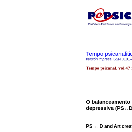
Tempo psicanaliti
versión impresa
ISSN
0101-
Tempo psicanal. vol.47 
O balanceamento e
depressiva (PS
D
↔
PS
↔
D and Art crea