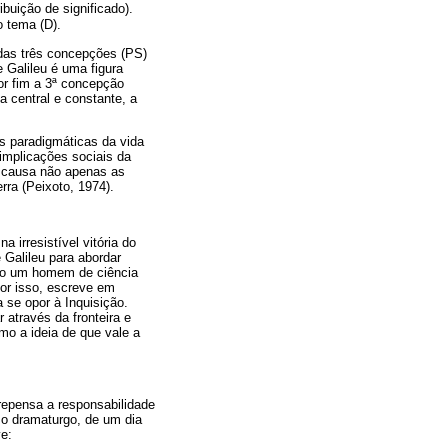
ibuição de significado).
 tema (D).
 das três concepções (PS)
 Galileu é uma figura
or fim a 3ª concepção
 central e constante, a
es paradigmáticas da vida
implicações sociais da
m causa não apenas as
ra (Peixoto, 1974).
 irresistível vitória do
 Galileu para abordar
omo um homem de ciência
or isso, escreve em
a se opor à Inquisição.
 através da fronteira e
mo a ideia de que vale a
repensa a responsabilidade
o o dramaturgo, de um dia
ve: