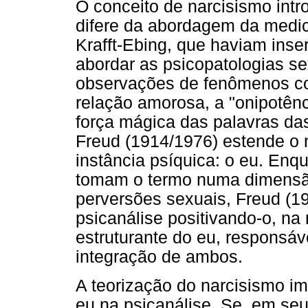
O conceito de narcisismo intr
difere da abordagem da medic
Krafft-Ebing, que haviam inse
abordar as psicopatologias se
observações de fenômenos co
relação amorosa, a "onipotên
força mágica das palavras das
Freud (1914/1976) estende o 
instância psíquica: o eu. Enqu
tomam o termo numa dimensão 
perversões sexuais, Freud (19
psicanálise positivando-o, 
estruturante do eu, responsáv
integração de ambos.
A teorização do narcisismo i
eu na psicanálise. Se, em seu