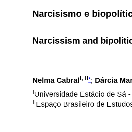
Narcisismo e biopolíti
Narcissism and bipoliti
I, II
*
Nelma Cabral
;
Dárcia Ma
I
Universidade Estácio de Sá -
II
Espaço Brasileiro de Estudos 