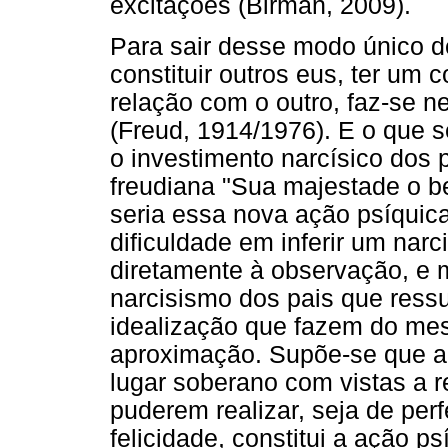
excitações (Birman, 2009).
Para sair desse modo único d
constituir outros eus, ter um 
relação com o outro, faz-se 
(Freud, 1914/1976). E o que s
o investimento narcísico dos 
freudiana "Sua majestade o b
seria essa nova ação psíquica
dificuldade em inferir um nar
diretamente à observação, e m
narcisismo dos pais que ressu
idealização que fazem do mes
aproximação. Supõe-se que a 
lugar soberano com vistas a r
puderem realizar, seja de per
felicidade, constitui a ação ps