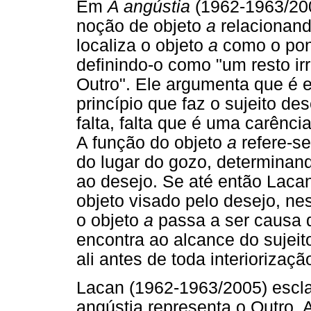
Em
A angústia
(1962-1963/200
noção de objeto
a
relacionand
localiza o objeto
a
como o pont
definindo-o como "um resto ir
Outro". Ele argumenta que é es
princípio que faz o sujeito de
falta, falta que é uma carênci
A função do objeto
a
refere-s
do lugar do gozo, determinan
ao desejo. Se até então Lacan
objeto visado pelo desejo, ne
o objeto
a
passa a ser causa 
encontra ao alcance do sujeito
ali antes de toda interiorizaçã
Lacan (1962-1963/2005) escla
angústia representa o Outro. A