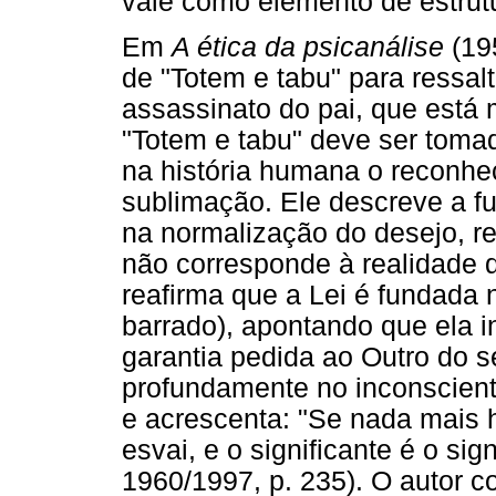
vale como elemento de estrut
Em
A ética da psicanálise
(19
de "Totem e tabu" para ressal
assassinato do pai, que está
"Totem e tabu" deve ser toma
na história humana o reconhe
sublimação. Ele descreve a fu
na normalização do desejo, r
não corresponde à realidade 
reafirma que a Lei é fundada
barrado), apontando que ela i
garantia pedida ao Outro do se
profundamente no inconscient
e acrescenta: "Se nada mais h
esvai, e o significante é o si
1960/1997, p. 235). O autor c