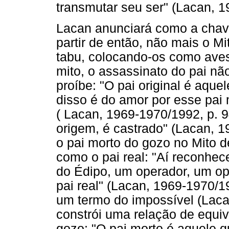
transmutar seu ser" (Lacan, 1
Lacan anunciará como a chav
partir de então, não mais o M
tabu, colocando-os como ave
mito, o assassinato do pai nã
proíbe: "O pai original é aque
disso é do amor por esse pai
( Lacan, 1969-1970/1992, p. 9
origem, é castrado" (Lacan, 1
o pai morto do gozo no Mito 
como o pai real: "Aí reconhec
do Édipo, um operador, um op
pai real" (Lacan, 1969-1970/19
um termo do impossível (Laca
constrói uma relação de equiv
gozo: "O pai morto é aquele 