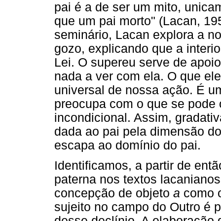
pai é a de ser um mito, unic
que um pai morto" (Lacan, 19
seminário, Lacan explora a no
gozo, explicando que a interi
Lei. O supereu serve de apoi
nada a ver com ela. O que el
universal de nossa ação. É u
preocupa com o que se pode o
incondicional. Assim, gradati
dada ao pai pela dimensão d
escapa ao domínio do pai.
Identificamos, a partir de ent
paterna nos textos lacanianos
concepção de objeto
a
como o
sujeito no campo do Outro é p
desse declínio. A elaboração