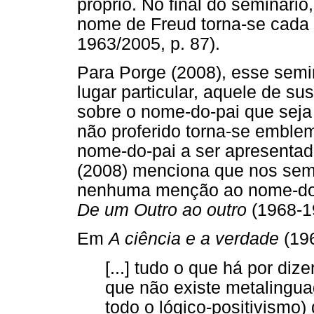
próprio. No final do seminári
nome de Freud torna-se cada 
1963/2005, p. 87).
Para Porge (2008), esse semi
lugar particular, aquele de s
sobre o nome-do-pai que seja
não proferido torna-se emblem
nome-do-pai a ser apresenta
(2008) menciona que nos semi
nenhuma menção ao nome-do-p
De um Outro ao outro
(1968-1
Em
A ciência e a verdade
(196
[...] tudo o que há por diz
que não existe metalinguag
todo o lógico-positivism