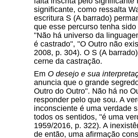
falta inscrita pelo significante
significante, como ressalta W
escritura S (A barrado) perm
que esse percurso tenha sido 
"Não há universo da linguage
é castrado", "O Outro não exi
2008, p. 304). O S (A barrado) 
cerne da castração.
Em
O desejo e sua interpreta
anuncia que o grande segredo
Outro do Outro". Não há no O
responder pelo que sou. A ve
inconsciente é uma verdade 
todos os sentidos, "é uma ve
1959/2016, p. 322). A inexist
de então, uma afirmação cons