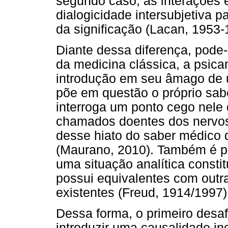
segundo caso, as interações
dialogicidade intersubjetiva 
da significação (Lacan, 1953-
Diante dessa diferença, pode-
da medicina clássica, a psican
introdução em seu âmago de 
põe em questão o próprio sa
interroga um ponto cego nele
chamados doentes dos nervos.
desse hiato do saber médico q
(Maurano, 2010). Também é po
uma situação analítica constit
possui equivalentes com outra
existentes (Freud, 1914/1997)
Dessa forma, o primeiro desaf
introduzir uma causalidade in