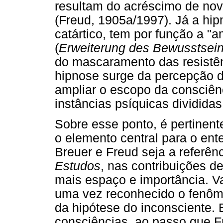
resultam do acréscimo de nov
(Freud, 1905a/1997). Já a hi
catártico, tem por função a "
(
Erweiterung des Bewusstsei
do mascaramento das resistên
hipnose surge da percepção d
ampliar o escopo da consciênc
instâncias psíquicas divididas
Sobre esse ponto, é pertinen
o elemento central para o en
Breuer e Freud seja a referên
Estudos
, nas contribuições 
mais espaço e importância. V
uma vez reconhecido o fenôme
da hipótese do inconsciente. 
consciências, ao passo que F