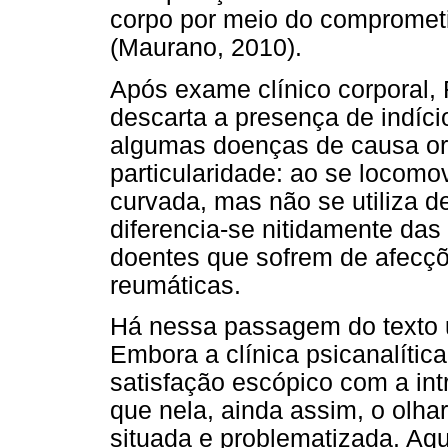
corpo por meio do compromet
(Maurano, 2010).
Após exame clínico corporal, 
descarta a presença de indíc
algumas doenças de causa or
particularidade: ao se locomo
curvada, mas não se utiliza de
diferencia-se nitidamente das
doentes que sofrem de afecçõ
reumáticas.
Há nessa passagem do texto 
Embora a clínica psicanalíti
satisfação escópico com a int
que nela, ainda assim, o olha
situada e problematizada. Aqui