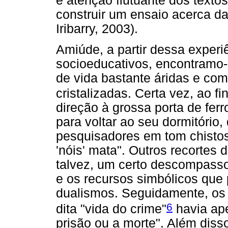
e atenção flutuante dos texto
construir um ensaio acerca d
Iribarry, 2003).
Amiúde, a partir dessa exper
socioeducativos, encontramo-n
de vida bastante áridas e co
cristalizadas. Certa vez, ao f
direção à grossa porta de fe
para voltar ao seu dormitório,
pesquisadores em tom chistoso
'nóis' mata". Outros recortes 
talvez, um certo descompasso
e os recursos simbólicos qu
dualismos. Seguidamente, os 
6
dita "vida do crime"
havia ape
prisão ou a morte". Além diss