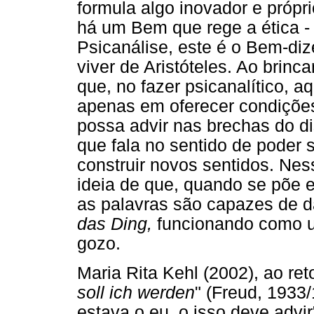
formula algo inovador e própr
há um Bem que rege a ética - 
Psicanálise, este é o Bem-diz
viver de Aristóteles. Ao brinc
que, no fazer psicanalítico, 
apenas em oferecer condições
possa advir nas brechas do d
que fala no sentido de poder 
construir novos sentidos. Nes
ideia de que, quando se põe e
as palavras são capazes de da
das Ding,
funcionando como um
gozo.
Maria Rita Kehl (2002), ao re
soll ich werden
" (Freud, 1933
estava o eu, o isso deve advi