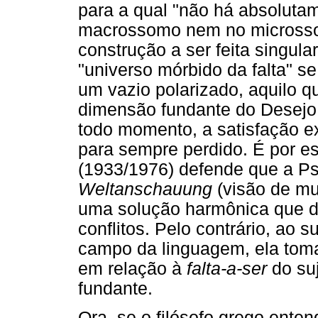
para a qual "não há absoluta
macrossomo nem no microsso
construção a ser feita singul
"universo mórbido da falta" 
um vazio polarizado, aquilo 
dimensão fundante do Desejo
todo momento, a satisfação ex
para sempre perdido. É por 
(1933/1976) defende que a Ps
Weltanschauung
(visão de mu
uma solução harmônica que d
conflitos. Pelo contrário, ao s
campo da linguagem, ela tom
em relação à
falta-a-ser
do su
fundante.
Ora, se o filósofo grego ente