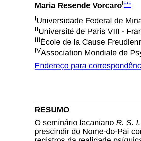
I
***
Maria Resende Vorcaro
I
Universidade Federal de Mina
II
Université de Paris VIII - Fra
III
École de la Cause Freudien
IV
Association Mondiale de Ps
Endereço para correspondênc
RESUMO
O seminário lacaniano
R. S. I.
prescindir do Nome-do-Pai c
registros da realidade psíqui