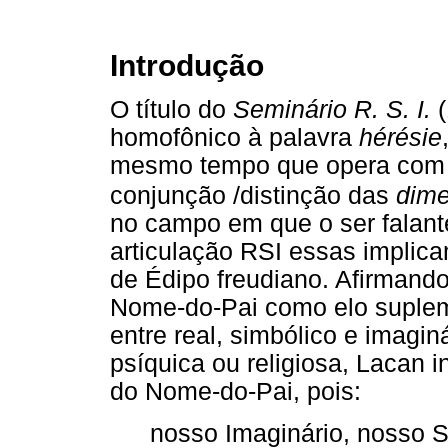
Introdução
O título do
Seminário R. S. I.
(
homofônico à palavra
hérésie
mesmo tempo que opera com le
conjunção /distinção das
dim
no campo em que o ser falante
articulação RSI essas implic
de Édipo freudiano. Afirmand
Nome-do-Pai como elo suplem
entre real, simbólico e imagi
psíquica ou religiosa, Lacan i
do Nome-do-Pai, pois:
nosso Imaginário, nosso S