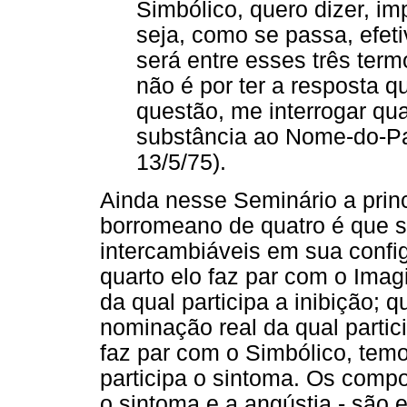
Simbólico, quero dizer, imp
seja, como se passa, efet
será entre esses três term
não é por ter a resposta 
questão, me interrogar q
substância ao Nome-do-Pa
13/5/75).
Ainda nesse Seminário a princ
borromeano de quatro é que 
intercambiáveis em sua conf
quarto elo faz par com o Imag
da qual participa a inibição;
nominação real da qual partic
faz par com o Simbólico, tem
participa o sintoma. Os compon
o sintoma e a angústia - são 