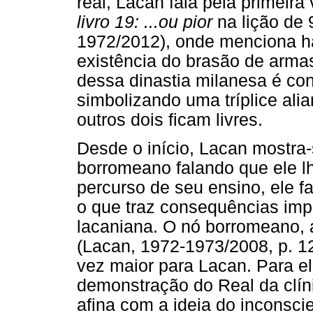
real, Lacan fala pela primeir
livro 19: ...ou pior
na lição de 
1972/2012), onde menciona h
existência do brasão de arma
dessa dinastia milanesa é cons
simbolizando uma tríplice alia
outros dois ficam livres.
Desde o início, Lacan mostra
borromeano falando que ele l
percurso de seu ensino, ele f
o que traz consequências impo
lacaniana. O nó borromeano, 
(Lacan, 1972-1973/2008, p. 12
vez maior para Lacan. Para e
demonstração do Real da clín
afina com a ideia do inconsc