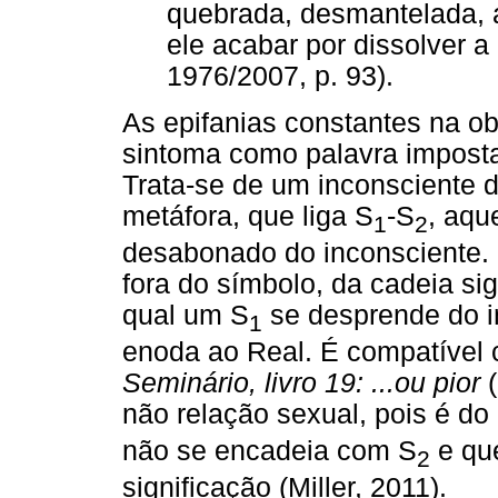
quebrada, desmantelada, a
ele acabar por dissolver a
1976/2007, p. 93).
As epifanias constantes na ob
sintoma como palavra imposta,
Trata-se de um inconsciente d
metáfora, que liga S
-S
, aqu
1
2
desabonado do inconsciente. O
fora do símbolo, da cadeia si
qual um S
se desprende do in
1
enoda ao Real. É compatível
Seminário, livro 19: ...ou pior
(
não relação sexual, pois é d
não se encadeia com S
e que
2
significação (Miller, 2011).