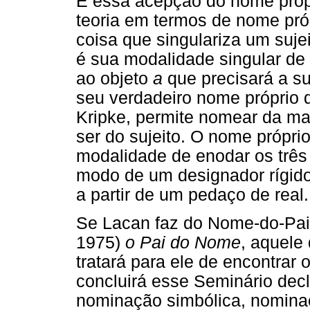
É essa acepção do nome próp
teoria em termos de nome próp
coisa que singulariza um sujei
é sua modalidade singular de 
ao objeto
a
que precisará a su
seu verdadeiro nome próprio 
Kripke, permite nomear da man
ser do sujeito. O nome própr
modalidade de enodar os três 
modo de um designador rígid
a partir de um pedaço de real.
Se Lacan faz do Nome-do-Pa
1975)
o Pai do Nome
, aquele
tratará para ele de encontrar
concluirá esse Seminário dec
nominação simbólica, nomina