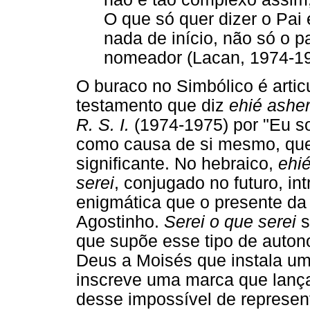
O que só quer dizer o Pai
nada de início, não só o 
nomeador (Lacan, 1974-19
O buraco no Simbólico é arti
testamento que diz
ehié asher
R. S. I.
(1974-1975) por "Eu so
como causa de si mesmo, que
significante. No hebraico,
ehi
serei
, conjugado no futuro, i
enigmática que o presente da
Agostinho.
Serei o que serei
s
que supõe esse tipo de auto
Deus a Moisés que instala u
inscreve uma marca que lança 
desse impossível de represent