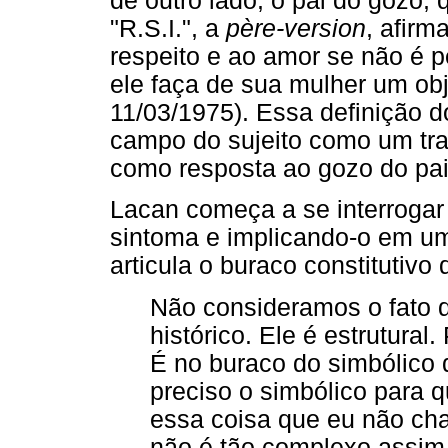
de outro lado, o pai do gozo
"R.S.I.", a
père-version
, afirm
respeito e ao amor se não é p
ele faça de sua mulher um ob
11/03/1975). Essa definição 
campo do sujeito como um tr
como resposta ao gozo do pai
Lacan começa a se interrogar 
sintoma e implicando-o em um
articula o buraco constitutiv
Não consideramos o fato d
histórico. Ele é estrutural
É no buraco do simbólico q
preciso o simbólico para q
essa coisa que eu não ch
não é tão complexo assim