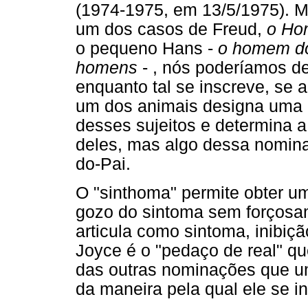
(1974-1975, em 13/5/1975). M
um dos casos de Freud,
o Ho
o pequeno Hans -
o homem do
homens
- , nós poderíamos d
enquanto tal se inscreve, se
um dos animais designa uma 
desses sujeitos e determina a
deles, mas algo dessa nomina
do-Pai.
O "sinthoma" permite obter u
gozo do sintoma sem forçosa
articula como sintoma, inibiç
Joyce é o "pedaço de real" qu
das outras nominações que um
da maneira pela qual ele se i