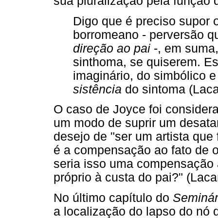
sua pluralização pela função
Digo que é preciso supor o
borromeano - perversão q
direção ao pai
-, em suma,
sinthoma, se quiserem. Es
imaginário, do simbólico e
sistência
do sintoma (Laca
O caso de Joyce foi conside
um modo de suprir um desatam
desejo de "ser um artista qu
é a compensação ao fato de o 
seria isso uma compensação
próprio à custa do pai?" (Lac
No último capítulo do
Seminári
a localização do lapso do nó