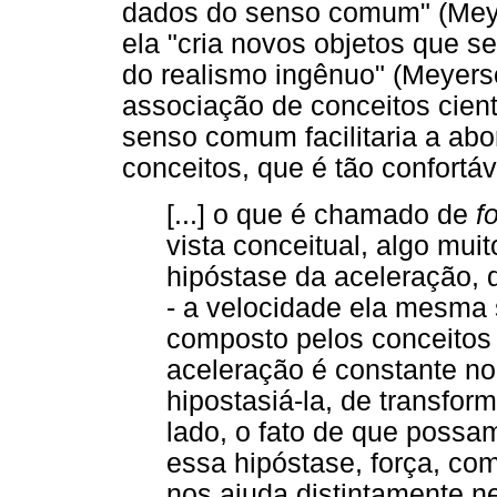
dados do senso comum" (Meyer
ela "cria novos objetos que 
do realismo ingênuo" (Meyerso
associação de conceitos cient
senso comum facilitaria a ab
conceitos, que é tão confortáv
[...] o que é chamado de
f
vista conceitual, algo mui
hipóstase da aceleração, 
- a velocidade ela mesma
composto pelos conceitos
aceleração é constante n
hipostasiá-la, de transfo
lado, o fato de que possa
essa hipóstase, força, co
nos ajuda distintamente 