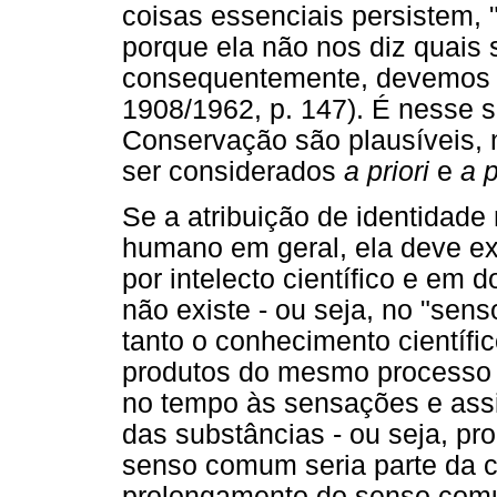
coisas essenciais persistem, 
porque ela não nos diz quais 
consequentemente, devemos c
1908/1962, p. 147). É nesse s
Conservação são plausíveis, 
ser considerados
a priori
e
a p
Se a atribuição de identidade 
humano em geral, ela deve ex
por intelecto científico e em
não existe - ou seja, no "se
tanto o conhecimento científ
produtos do mesmo processo in
no tempo às sensações e assim
das substâncias - ou seja, pr
senso comum seria parte da c
prolongamento do senso com