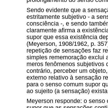
Sendo evidente que a sensaç
estritamente subjetivo - a s
consciência -, e sendo també
claramente afirma a existênci
supor que essa existência de
(Meyerson, 1908/1962, p. 357)
repetição de sensações faz r
simples rememoração exclui a
meros fenômenos subjetivos q
contrário, perceber um objeto,
externo relativo à sensação r
para o senso comum supor qu
ao sujeito (a sensação) exist
Meyerson responde: o senso 
supor que as sensações conti