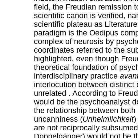
field, the Freudian remission 
scientific canon is verified, na
scientific plateau as Literatur
paradigm is the Oedipus comp
complex of neurosis by psycho
coordinates referred to the subj
highlighted, even though Freud'
theoretical foundation of psyc
interdisciplinary practice
avant
interlocution between distinc
unrelated . According to Freud'
would be the psychoanalyst d
the relationship between both c
uncanniness (
Unheimlichkeit
)
are not reciprocally subsumed.
Doppelgänger) would not be th