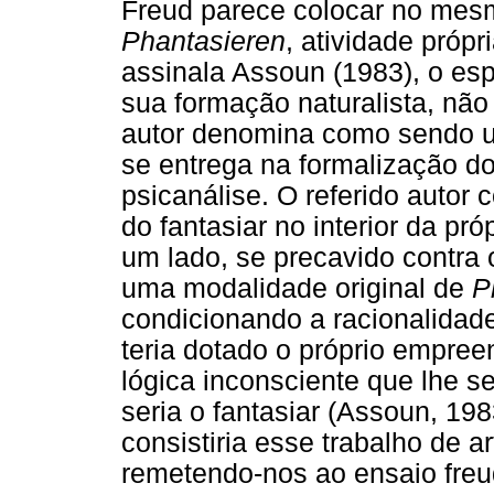
Freud parece colocar no mesm
Phantasieren
, atividade própr
assinala Assoun (1983), o espí
sua formação naturalista, não
autor denomina como sendo um
se entrega na formalização d
psicanálise. O referido autor 
do fantasiar no interior da pró
um lado, se precavido contra 
uma modalidade original de
P
condicionando a racionalidade
teria dotado o próprio empree
lógica inconsciente que lhe s
seria o fantasiar (Assoun, 19
consistiria esse trabalho de a
remetendo-nos ao ensaio freud