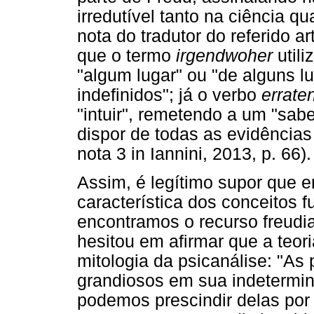
irredutível tanto na ciência q
nota do tradutor do referido 
que o termo
irgendwoher
utili
"algum lugar" ou "de alguns l
indefinidos"; já o verbo
errate
"intuir", remetendo a um "sab
dispor de todas as evidências
nota 3 in Iannini, 2013, p. 66).
Assim, é legítimo supor que 
característica dos conceitos 
encontramos o recurso freudia
hesitou em afirmar que a teor
mitologia da psicanálise: "As
grandiosos em sua indetermi
podemos prescindir delas po