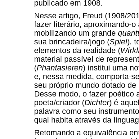
publicado em 1908.
Nesse artigo, Freud (1908/20
fazer literário, aproximando-o
mobilizando um grande
quan
sua brincadeira/jogo (
Spiel
), 
elementos da realidade (
Wirkl
material passível de represent
(
Phantasieren
) institui uma n
e, nessa medida, comporta-se
seu próprio mundo dotado de e
Desse modo, o fazer poético 
poeta/criador (
Dichter
) é aque
palavra como seu instrumento
qual habita através da lingua
Retomando a equivalência ent