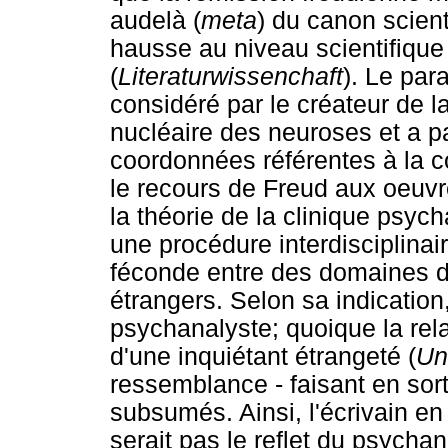
audelà (
meta
) du canon scienti
hausse au niveau scientifique 
(
Literaturwissenchaft
). Le par
considéré par le créateur de
nucléaire des neuroses et a pa
coordonnées référentes à la c
le recours de Freud aux oeuvr
la théorie de la clinique psych
une procédure interdisciplinair
féconde entre des domaines d
étrangers. Selon sa indication,
psychanalyste; quoique la rel
d'une inquiétant étrangeté (
Un
ressemblance - faisant en sor
subsumés. Ainsi, l'écrivain en
serait pas le reflet du psychana