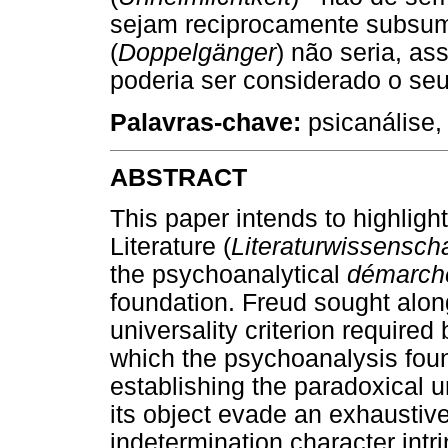
sejam reciprocamente subsum
(
Doppelgänger
) não seria, as
poderia ser considerado o se
Palavras-chave:
psicanálise, 
ABSTRACT
This paper intends to highligh
Literature (
Literaturwissenscha
the psychoanalytical
démarch
foundation. Freud sought along
universality criterion required 
which the psychoanalysis found
establishing the paradoxical 
its object evade an exhaustiv
indetermination character intr