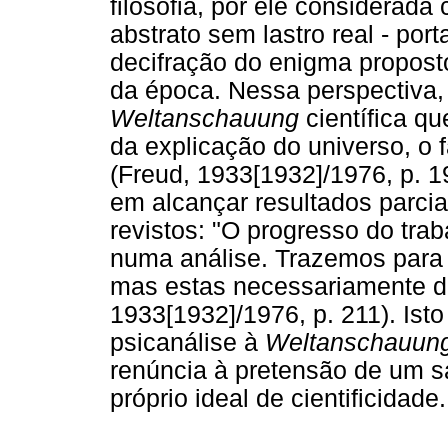
filosofia, por ele considerad
abstrato sem lastro real - port
decifração do enigma proposto
da época. Nessa perspectiva, 
Weltanschauung
científica q
da explicação do universo, o 
(Freud, 1933[1932]/1976, p. 19
em alcançar resultados parci
revistos: "O progresso do tra
numa análise. Trazemos para 
mas estas necessariamente de
1933[1932]/1976, p. 211). Isto
psicanálise à
Weltanschauun
renúncia à pretensão de um sa
próprio ideal de cientificidade.