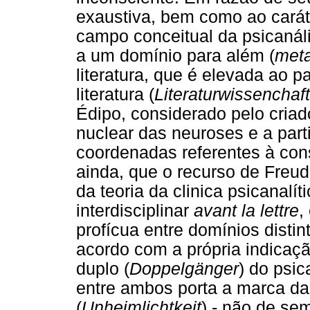
exaustiva, bem como ao carát
campo conceitual da psicanáli
a um domínio para além (
met
literatura, que é elevada ao pa
literatura (
Literaturwissenchaft
Édipo, considerado pelo cria
nuclear das neuroses e a part
coordenadas referentes à cons
ainda, que o recurso de Freud
da teoria da clinica psicanalí
interdisciplinar
avant la lettre
,
profícua entre domínios dist
acordo com a própria indicação
duplo (
Doppelgänger
) do psic
entre ambos porta a marca da
(
Unheimlichtkeit
) - não de se