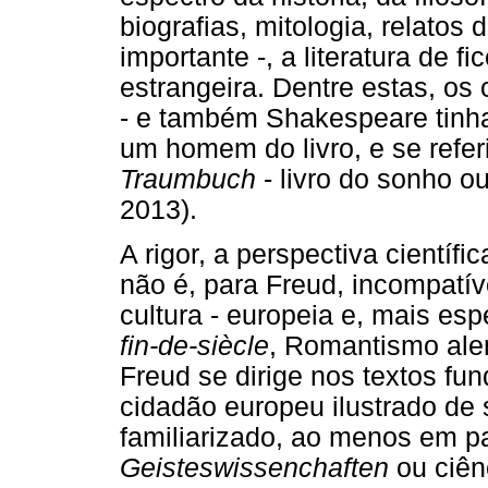
biografias, mitologia, relatos
importante -, a literatura de f
estrangeira. Dentre estas, os
- e também Shakespeare tinha
um homem do livro, e se refer
Traumbuch
- livro do sonho o
2013).
A rigor, a perspectiva científi
não é, para Freud, incompatí
cultura - europeia e, mais es
fin-de-siècle
, Romantismo al
Freud se dirige nos textos fu
cidadão europeu ilustrado de
familiarizado, ao menos em pa
Geisteswissenchaften
ou ciên