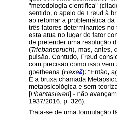
"metodologia científica" (cita
sentido, o apelo de Freud à b
ao retomar a problemática da 
três fatores determinantes no 
esta atua no lugar do fator con
de pretender uma resolução de
(
Triebanspruch
), mas, antes,
pulsão. Contudo, Freud consi
com precisão como isso vem a
2
goetheana (
Hexe
): "Então, 
É a bruxa chamada Metapsico
metapsicológica e sem teoriza
[
Phantasieren
] - não avançam
1937/2016, p. 326).
Trata-se de uma formulação t