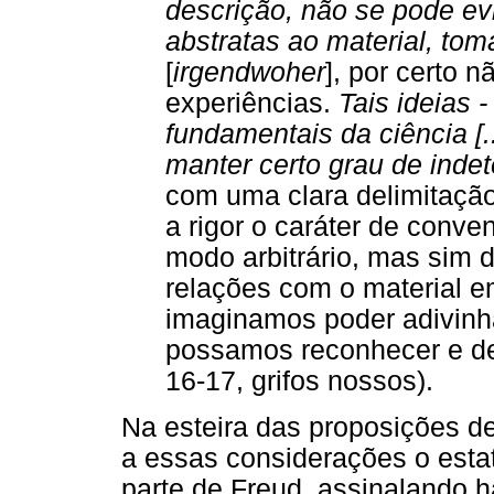
descrição, não se pode evi
abstratas ao material, to
[
irgendwoher
], por certo 
experiências.
Tais ideias -
fundamentais da ciência [.
manter certo grau de inde
com uma clara delimitação 
a rigor o caráter de conve
modo arbitrário, mas sim d
relações com o material e
imaginamos poder adivinha
possamos reconhecer e de
16-17, grifos nossos).
Na esteira das proposições de
a essas considerações o esta
parte de Freud, assinalando 