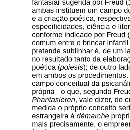
fantasiar sugerida por Freud
ambas instituem um campo dota
e a criação poética, respect
especificidades, ciência e lit
conforme indicado por Freud 
comum entre o brincar infantil
pretende sublinhar é, de um la
no resultado tanto da elabora
poética (
poiesis
); de outro la
em ambos os procedimentos. 
campo conceitual da psicanáli
própria - o que, segundo Freu
Phantasieren
, vale dizer, de 
medida o próprio conceito ser
estrangeira à
démarche
propri
mais precisamente, o empreen