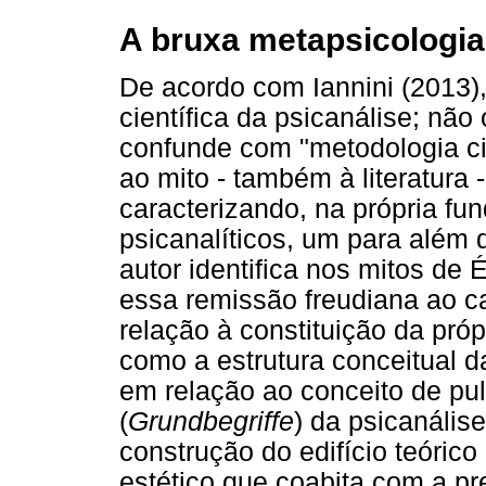
A bruxa metapsicologia
De acordo com Iannini (2013)
científica da psicanálise; não 
confunde com "metodologia cie
ao mito - também à literatura 
caracterizando, na própria f
psicanalíticos, um para além 
autor identifica nos mitos de
essa remissão freudiana ao 
relação à constituição da pró
como a estrutura conceitual d
em relação ao conceito de pu
(
Grundbegriffe
) da psicanális
construção do edifício teóric
estético que coabita com a pr