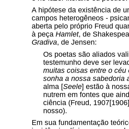
A hipótese da existência de 
campos heterogêneos - psicaná
aberta pelo próprio Freud qu
à peça
Hamlet
, de Shakespea
Gradiva
, de Jensen:
Os poetas são aliados vali
testemunho deve ser levad
muitas coisas entre o céu 
sonha a nossa sabedoria 
alma [
Seele
] estão à noss
nutrem em fontes que ain
ciência (Freud, 1907[1906]/
nosso).
Em sua fundamentação teóric