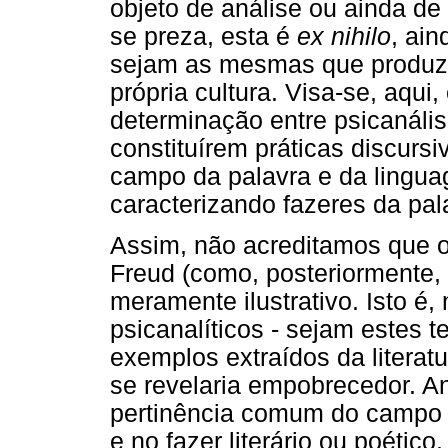
objeto de análise ou ainda d
se preza, esta é
ex nihilo
, ain
sejam as mesmas que produze
própria cultura. Visa-se, aqui
determinação entre psicanális
constituírem práticas discur
campo da palavra e da lingu
caracterizando fazeres da pal
Assim, não acreditamos que o 
Freud (como, posteriormente,
meramente ilustrativo. Isto é,
psicanalíticos - sejam estes te
exemplos extraídos da literat
se revelaria empobrecedor. An
pertinência comum do campo d
e no fazer literário ou poético.