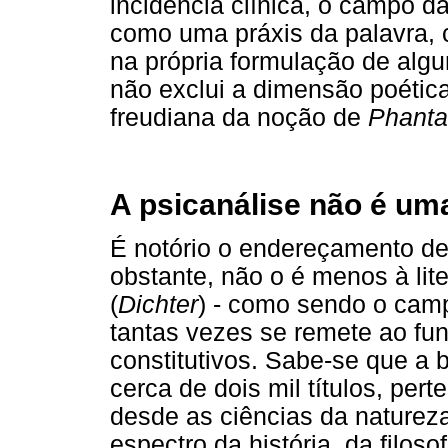
incidência clínica, o campo d
como uma práxis da palavra, c
na própria formulação de alg
não exclui a dimensão poétic
freudiana da noção de
Phanta
A psicanálise não é u
É notório o endereçamento de
obstante, não o é menos à lite
(
Dichter
) - como sendo o camp
tantas vezes se remete ao fu
constitutivos. Sabe-se que a 
cerca de dois mil títulos, per
desde as ciências da natureza
espectro da história, da filoso