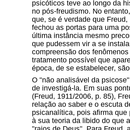
psicóticos teve ao longo da hi
no pós-freudismo. No entanto,
que, se é verdade que Freud, 
fechou as portas para uma pos
última instância mesmo preco
que pudessem vir a se instala
compreensão dos fenômenos 
tratamento possível que apar
época, de se estabelecer, são
O "não analisável da psicose" 
de investigá-la. Em suas pon
(Freud, 1911/2006, p. 85), Fre
relação ao saber e o escuta d
psicanalítica, pois afirma q
à sua teoria da libido do que
"raios de Deus". Para Freud, 