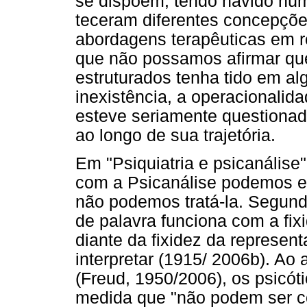
se dispõem, tendo havido núm
teceram diferentes concepçõe
abordagens terapêuticas em re
que não possamos afirmar que
estruturados tenha tido em a
inexistência, a operacionalid
esteve seriamente questionada
ao longo de sua trajetória.
Em "Psiquiatria e psicanálise
com a Psicanálise podemos e
não podemos tratá-la. Segund
de palavra funciona com a fix
diante da fixidez da represen
interpretar (1915/ 2006b). A
(Freud, 1950/2006), os psicót
medida que "não podem ser c