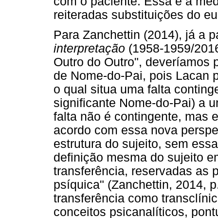
com o paciente. Essa é a med
reiteradas substituições do eu
Para Zanchettin (2014), já a p
interpretação
(1958-1959/2016
Outro do Outro", deveríamos 
de Nome-do-Pai, pois Lacan 
o qual situa uma falta continge
significante Nome-do-Pai) a 
falta não é contingente, mas e
acordo com essa nova perspec
estrutura do sujeito, sem essa
definição mesma do sujeito em
transferência, reservadas as 
psíquica" (Zanchettin, 2014, p
transferência como transclíni
conceitos psicanalíticos, po