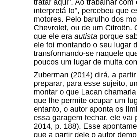
tratar aqui". Ao trabalhar co
interpretá-lo", percebeu que e
motores. Pelo barulho dos mot
Chevrolet, ou de um Citroën.
que ele era
autista
porque sabi
ele foi montando o seu lugar 
transformando-se naquele qu
poucos um lugar de muita con
Zuberman (2014) dirá, a parti
preparar, para esse sujeito, u
montar o que Lacan chamaria
que lhe permite ocupar um lu
entanto, o autor aponta os lim
essa garagem fechar, ele vai
2014, p. 188). Esse apontame
que a partir dele o autor demo