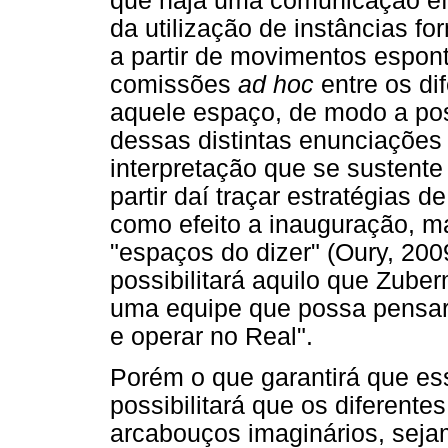
que haja uma comunicação efet
da utilização de instâncias f
a partir de movimentos espo
comissões
ad hoc
entre os di
aquele espaço, de modo a poss
dessas distintas enunciações 
interpretação que se sustent
partir daí traçar estratégias
como efeito a inauguração, 
"espaços do dizer" (Oury, 20
possibilitará aquilo que Zube
uma equipe que possa pensar o
e operar no Real".
Porém o que garantirá que es
possibilitará que os diferente
arcabouços imaginários, seja