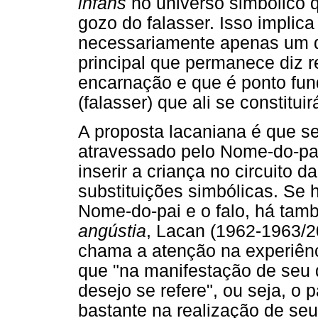
infans
no universo simbólico 
gozo do falasser. Isso impli
necessariamente apenas um q
principal que permanece diz r
encarnação e que é ponto fund
(falasser) que ali se constituir
A proposta lacaniana é que s
atravessado pelo Nome-do-pai, 
inserir a criança no circuito 
substituições simbólicas. Se 
Nome-do-pai e o falo, há tam
angústia
, Lacan (1962-1963/2
chama a atenção na experiênci
que "na manifestação de seu 
desejo se refere", ou seja, o p
bastante na realização de seu