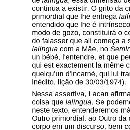
de
lalíngua
, essa dimensão d
continua a existir. O grito da
primordial que lhe entrega
lal
entendido que lhe é intrínsec
modo de gozo, constituirá o 
do falasser que ali começa a s
lalíngua
com a Mãe, no
Semin
un bébé, l'entendre, et que pe
qui est exactement la même ch
quelqu'un d'incarné, qui lui t
inédito, lição de 30/03/1974).
Nessa assertiva, Lacan afir
coisa que
lalíngua
. Se podem
neste texto, entenderemos mã
Outro primordial, ao Outro d
corpo em um discurso, bem c