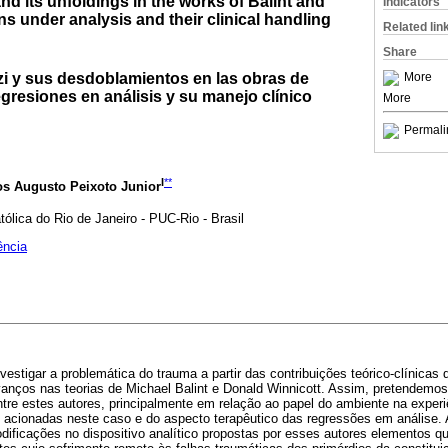
nd its unfoldings in the works of Balint and
Indicators
ns under analysis and their clinical handling
Related lin
Share
zi y sus desdoblamientos en las obras de
More
egresiones en análisis y su manejo clínico
More
Permali
I
**
os Augusto Peixoto Junior
tólica do Rio de Janeiro - PUC-Rio - Brasil
ência
nvestigar a problemática do trauma a partir das contribuições teórico-clínica
nços nas teorias de Michael Balint e Donald Winnicott. Assim, pretendemos
ntre estes autores, principalmente em relação ao papel do ambiente na experi
o acionadas neste caso e do aspecto terapêutico das regressões em análise. 
dificações no dispositivo analítico propostas por esses autores elementos q