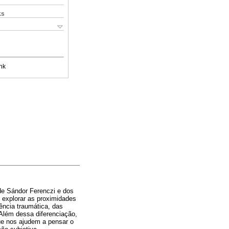
ks
nk
s de Sándor Ferenczi e dos
 explorar as proximidades
ência traumática, das
Além dessa diferenciação,
ue nos ajudem a pensar o