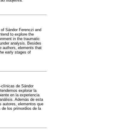
ão subjetiva.
ns of Sándor Ferenczi and
ntend to explore the
ronment in the traumatic
 under analysis. Besides
ese authors, elements that
the early stages of
o-clínicas de Sándor
etendemos explorar la
iente en la experiencia
 análisis. Además de esta
os autores, elementos que
 de los primordios de la