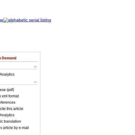
on Demand
Analytics
ese (pdf)
in xml format
references
ite this article
Analytics
c translation
s article by e-mail