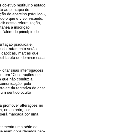
objetivo restituir o estado
e ao princípio de
ção do aparelho psíquico -,
do o que é vivo, visando,
rtir dessa reformulação,
tânea à inscrição
 "além do princípio do
entação psíquica e,
o do tratamento serão
s caóticas, marcas que
cil tarefa de dominar essa
licitar suas interrogações
ente, em "Construções em
ia que não conduz a
 comunicação, pelo
a-se da tentativa de criar
 um sentido oculto
a promover alterações no
, no entanto, por
, será marcada por uma
erimenta uma série de
que eram considerados não-