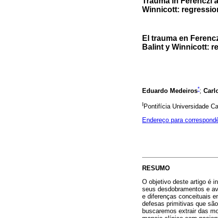
Trauma in Ferenczi a
Winnicott: regressio
El trauma en Ferenc
Balint y Winnicott: r
*
Eduardo Medeiros
;
Carl
I
Pontifícia Universidade Ca
Endereço para correspond
RESUMO
O objetivo deste artigo é i
seus desdobramentos e ava
e diferenças conceituais e
defesas primitivas que sã
buscaremos extrair das mo