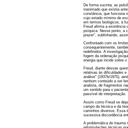
De forma sucinta, as pulsõ
inanimado que existia ante
constância, que funciona n
cujo estado mínimo de exc
em termos biológicos, à fu
Freud afirma a existência
psíquica. Nesse ponto, a 
prazer", sublinhando, ass
Confrontado com os limite
consequentemente, também 
redefinidos. A investigaçã
fogem da ordenação psíquic
energia que incide sobre o
Freud, diante dessas quest
relativas às dificuldades 
análise" (1937b/1975), ain
nenhum conteúdo a ser lem
analista, de fragmentos na
um sentido para o pacient
passível de interpretação.
Assim como Freud se depar
campo da técnica e da teor
caminhos diversos. Essa é
sucessiva discordância ent
A problemática do trauma 
reformulações técnicas qu