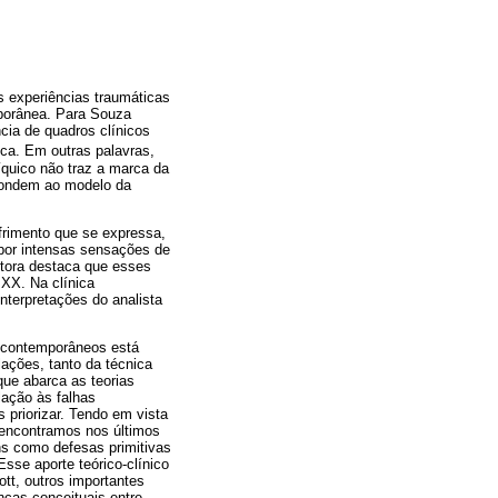
s experiências traumáticas
mporânea. Para Souza
cia de quadros clínicos
ca. Em outras palavras,
quico não traz a marca da
spondem ao modelo da
rimento que se expressa,
por intensas sensações de
utora destaca que esses
 XX. Na clínica
nterpretações do analista
s contemporâneos está
lações, tanto da técnica
que abarca as teorias
elação às falhas
 priorizar. Tendo em vista
 encontramos nos últimos
ns como defesas primitivas
sse aporte teórico-clínico
tt, outros importantes
nças conceituais entre