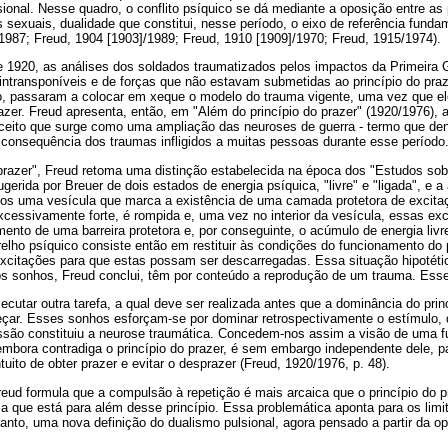
sional. Nesse quadro, o conflito psíquico se dá mediante a oposição entre as
sexuais, dualidade que constitui, nesse período, o eixo de referência funda
/1987; Freud, 1904 [1903]/1989; Freud, 1910 [1909]/1970; Freud, 1915/1974).
e 1920, as análises dos soldados traumatizados pelos impactos da Primeira 
 intransponíveis e de forças que não estavam submetidas ao princípio do praz
o, passaram a colocar em xeque o modelo do trauma vigente, uma vez que el
razer. Freud apresenta, então, em "Além do princípio do prazer" (1920/1976),
ceito que surge como uma ampliação das neuroses de guerra - termo que de
consequência dos traumas infligidos a muitas pessoas durante esse período
razer", Freud retoma uma distinção estabelecida na época dos "Estudos sobre
gerida por Breuer de dois estados de energia psíquica, "livre" e "ligada", e
os uma vesícula que marca a existência de uma camada protetora de excita
xcessivamente forte, é rompida e, uma vez no interior da vesícula, essas e
mento de uma barreira protetora e, por conseguinte, o acúmulo de energia liv
relho psíquico consiste então em restituir às condições do funcionamento do p
excitações para que estas possam ser descarregadas. Essa situação hipotéti
os sonhos, Freud conclui, têm por conteúdo a reprodução de um trauma. Ess
ecutar outra tarefa, a qual deve ser realizada antes que a dominância do prin
r. Esses sonhos esforçam-se por dominar retrospectivamente o estímulo,
ssão constituiu a neurose traumática. Concedem-nos assim a visão de uma f
embora contradiga o princípio do prazer, é sem embargo independente dele, 
ntuito de obter prazer e evitar o desprazer (Freud, 1920/1976, p. 48).
eud formula que a compulsão à repetição é mais arcaica que o princípio do p
que está para além desse princípio. Essa problemática aponta para os limit
tanto, uma nova definição do dualismo pulsional, agora pensado a partir da o