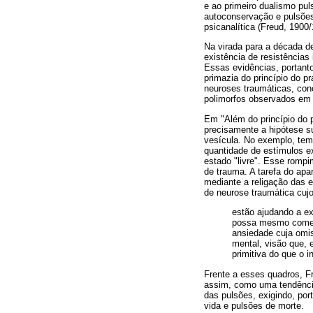
e ao primeiro dualismo pul
autoconservação e pulsões 
psicanalítica (Freud, 1900
Na virada para a década d
existência de resistências
Essas evidências, portant
primazia do princípio do p
neuroses traumáticas, con
polimorfos observados em 
Em "Além do princípio do p
precisamente a hipótese su
vesícula. No exemplo, tem
quantidade de estímulos e
estado "livre". Esse rompi
de trauma. A tarefa do apa
mediante a religação das 
de neurose traumática cuj
estão ajudando a ex
possa mesmo começa
ansiedade cuja omi
mental, visão que, 
primitiva do que o i
Frente a esses quadros, Fr
assim, como uma tendência 
das pulsões, exigindo, por
vida e pulsões de morte.