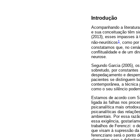
Introdução
Acompanhando a literatura
e sua conceituação têm si
(2013), esses impasses à t
1
não-neuróticos
, como por
constatamos que, no cenár
conflitualidade e de um d
neurose.
Segundo Garcia (2005), o
sobretudo, por constantes
despedaçamento e desperso
pacientes se distinguem ba
contemporânea, a técnica 
como o seu silêncio podem
Estamos de acordo com Sou
ligada às falhas nos proce
psicanalítica mais ortodo
psicanalíticas das relações
ambientais. Por essa razão
essa exigência, gostaríam
trabalhos de Ferenczi: o 
que visam à supressão da e
ferencziano será o ponto d
elementos para a delimitaç