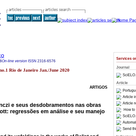
co
Services 
8
On-line version
ISSN
2316-6576
Journal
no.1 Rio de Janeiro Jan./June 2020
SciELO 
Article
ARTIGOS
Portugu
Article 
Article 
nczi e seus desdobramentos nas obras
How to c
cott: regressões em análise e seu manejo
SciELO 
Automati
Send thi