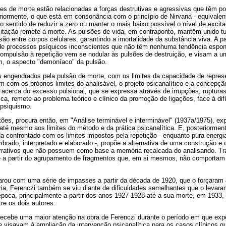
es de morte estão relacionadas a forças destrutivas e agressivas que têm por 
riormente, o que está em consonância com o princípio de Nirvana - equivalent
o sentido de reduzir a zero ou manter o mais baixo possível o nível de excita
itação remete à morte. As pulsões de vida, em contraponto, mantêm unido tu
são entre corpos celulares, garantindo a imortalidade da substância viva. A pa
 de processos psíquicos inconscientes que não têm nenhuma tendência espon
compulsão à repetição vem se nodular às pulsões de destruição, e visam a um
im, o aspecto "demoníaco" da pulsão.
s engendrados pela pulsão de morte, com os limites da capacidade de repres
com os próprios limites do analisável, o projeto psicanalítico e a concepçã
o acerca do excesso pulsional, que se expressa através de irrupções, ruptura
a, remete ao problema teórico e clínico da promoção de ligações, face à difí
 psiquismo.
ões, procura então, em "Análise terminável e interminável" (1937a/1975), exp
e até mesmo aos limites do método e da prática psicanalítica. E, posteriorm
da confrontado com os limites impostos pela repetição - enquanto pura energ
brado, interpretado e elaborado -, propõe a alternativa de uma construção e
rrativos que não possuem como base a memória recalcada do analisando. Trat
e a partir do agrupamento de fragmentos que, em si mesmos, não comportam
ou com uma série de impasses a partir da década de 1920, que o forçaram 
ia, Ferenczi também se viu diante de dificuldades semelhantes que o levaram
poca, principalmente a partir dos anos 1927-1928 até a sua morte, em 1933
re os dois autores.
recebe uma maior atenção na obra de Ferenczi durante o período em que exp
e visavam à ampliação da intervenção psicanalítica para os casos clínicos 