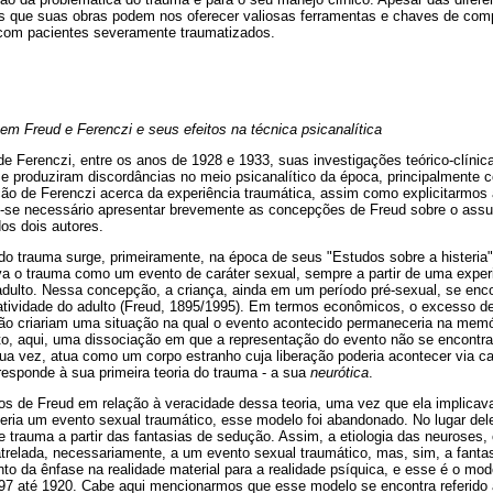
s que suas obras podem nos oferecer valiosas ferramentas e chaves de com
a com pacientes severamente traumatizados.
m Freud e Ferenczi e seus efeitos na técnica psicanalítica
de Ferenczi, entre os anos de 1928 e 1933, suas investigações teórico-clínic
e produziram discordâncias no meio psicanalítico da época, principalmente c
ção de Ferenczi acerca da experiência traumática, assim como explicitarmos 
z-se necessário apresentar brevemente as concepções de Freud sobre o assu
dos dois autores.
do trauma surge, primeiramente, na época de seus "Estudos sobre a histeria"
a o trauma como um evento de caráter sexual, sempre a partir de uma exper
adulto. Nessa concepção, a criança, ainda em um período pré-sexual, se en
atividade do adulto (Freud, 1895/1995). Em termos econômicos, o excesso de
ção criariam uma situação na qual o evento acontecido permaneceria na memó
to, aqui, uma dissociação em que a representação do evento não se encontra
ua vez, atua como um corpo estranho cuja liberação poderia acontecer via ca
esponde à sua primeira teoria do trauma - a sua
neurótica
.
s de Freud em relação à veracidade dessa teoria, uma vez que ela implicav
veria um evento sexual traumático, esse modelo foi abandonado. No lugar del
 trauma a partir das fantasias de sedução. Assim, a etiologia das neuroses
 atrelada, necessariamente, a um evento sexual traumático, mas, sim, a fant
o da ênfase na realidade material para a realidade psíquica, e esse é o mode
97 até 1920. Cabe aqui mencionarmos que esse modelo se encontra referido à