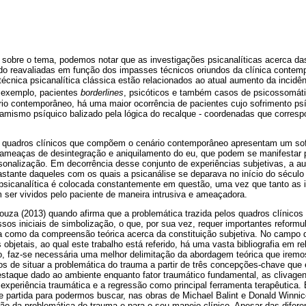
 sobre o tema, podemos notar que as investigações psicanalíticas acerca da
do reavaliadas em função dos impasses técnicos oriundos da clínica conte
écnica psicanalítica clássica estão relacionados ao atual aumento da incidên
 exemplo, pacientes
borderlines
, psicóticos e também casos de psicossomáti
io contemporâneo, há uma maior ocorrência de pacientes cujo sofrimento psí
inamismo psíquico balizado pela lógica do recalque - coordenadas que corre
s quadros clínicos que compõem o cenário contemporâneo apresentam um sof
 ameaças de desintegração e aniquilamento do eu, que podem se manifestar 
nalização. Em decorrência desse conjunto de experiências subjetivas, a a
stante daqueles com os quais a psicanálise se deparava no início do século
psicanalítica é colocada constantemente em questão, uma vez que tanto as i
 ser vividos pelo paciente de maneira intrusiva e ameaçadora.
za (2013) quando afirma que a problemática trazida pelos quadros clínico
ssos iniciais de simbolização, o que, por sua vez, requer importantes reformu
xa como da compreensão teórica acerca da constituição subjetiva. No campo 
 objetais, ao qual este trabalho está referido, há uma vasta bibliografia em r
, faz-se necessária uma melhor delimitação da abordagem teórica que iremos
os de situar a problemática do trauma a partir de três concepções-chave que
destaque dado ao ambiente enquanto fator traumático fundamental, as clivage
xperiência traumática e a regressão como principal ferramenta terapêutica. E
e partida para podermos buscar, nas obras de Michael Balint e Donald Winnico
ão da problemática do trauma e para o seu manejo clínico. Apesar das difere