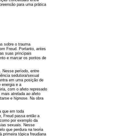
preensão para uma prática
as sobre o trauma
om Freud. Portanto, antes
as suas principais
nto e marcar os pontos de
. Nesse período, entre
iência sedutora/sexual
contra em uma posição de
 energia e a
ria, com o afeto represado
 mais atrelada ao afeto
tarse e hipnose. Na obra
a que em toda
e, Freud passa então a
, como por exemplo da
asias sexuais. Nesse
lo que perdura na teoria
 primeira tópica freudiana