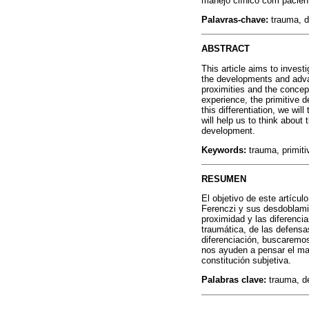
manejo clínico com pacient
Palavras-chave:
trauma, de
ABSTRACT
This article aims to invest
the developments and advan
proximities and the concept
experience, the primitive d
this differentiation, we wil
will help us to think about 
development.
Keywords:
trauma, primiti
RESUMEN
El objetivo de este artícul
Ferenczi y sus desdoblamie
proximidad y las diferenci
traumática, de las defensa
diferenciación, buscaremos
nos ayuden a pensar el man
constitución subjetiva.
Palabras clave:
trauma, de