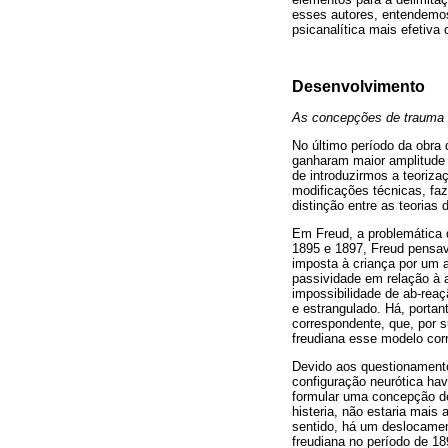
esses autores, entendemo
psicanalítica mais efetiv
Desenvolvimento
As concepções de trauma e
No último período da obra 
ganharam maior amplitude 
de introduzirmos a teoriza
modificações técnicas, fa
distinção entre as teorias 
Em Freud, a problemática 
1895 e 1897, Freud pensav
imposta à criança por um 
passividade em relação à 
impossibilidade de ab-rea
e estrangulado. Há, portan
correspondente, que, por s
freudiana esse modelo corr
Devido aos questionamento
configuração neurótica ha
formular uma concepção de
histeria, não estaria mais
sentido, há um deslocament
freudiana no período de 18