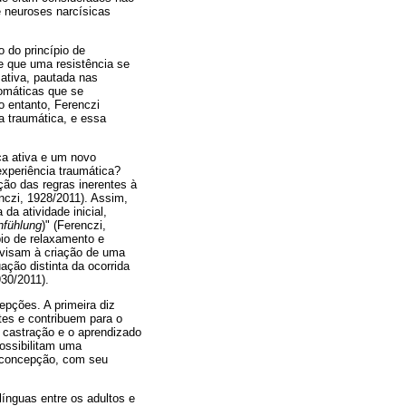
e neuroses narcísicas
o do princípio de
re que uma resistência se
 ativa, pautada nas
tomáticas que se
o entanto, Ferenczi
a traumática, e essa
ca ativa e um novo
experiência traumática?
ão das regras inerentes à
nczi, 1928/2011). Assim,
da atividade inicial,
nfühlung
)" (Ferenczi,
pio de relaxamento e
s visam à criação de uma
ação distinta da ocorrida
930/2011).
epções. A primeira diz
tes e contribuem para o
 castração e o aprendizado
ossibilitam uma
a concepção, com seu
ínguas entre os adultos e