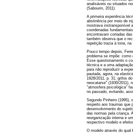
analisáveis ou situados no
(Sabourin, 2011).
A primeira experiência técn
abstinência por meio de in
mostrava instransponível a
coordenadas fundamentais d
encontravam cortadas das 
também observa que o recr
repetição trazia à tona, n
Pouco tempo depois, Ferenc
problema se impõe: como e
Esse questionamento o con
técnica e a uma adaptação
para não reproduzir a exper
pautada, agora, na
elastic
1928/2011, p. 31; grifos 
neocatarse" (1930/2011), n
"atmosfera psicológica" fa
no passado, evitando, assi
Segundo Pinheiro (1995), o
respeito aos traumas que p
desenvolvimento do sujeit
das normas pela criança. 
reorganização interna e u
respectivo modelo e efeito
O modelo através do qual F