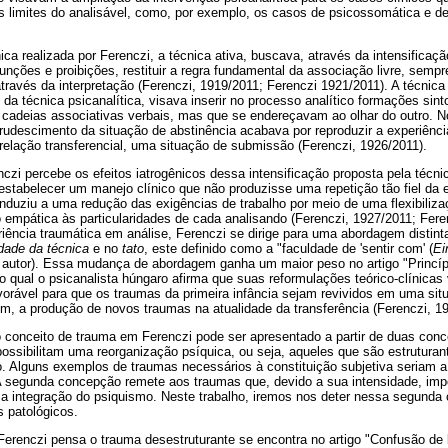
s limites do analisável, como, por exemplo, os casos de psicossomática e d
ica realizada por Ferenczi, a técnica ativa, buscava, através da intensificaçã
junções e proibições, restituir a regra fundamental da associação livre, semp
través da interpretação (Ferenczi, 1919/2011; Ferenczi 1921/2011). A técnica
a técnica psicanalítica, visava inserir no processo analítico formações sin
cadeias associativas verbais, mas que se endereçavam ao olhar do outro. N
udescimento da situação de abstinência acabava por reproduzir a experiênci
a relação transferencial, uma situação de submissão (Ferenczi, 1926/2011).
zi percebe os efeitos iatrogênicos dessa intensificação proposta pela técni
stabelecer um manejo clínico que não produzisse uma repetição tão fiel da 
duziu a uma redução das exigências de trabalho por meio de uma flexibilizaç
 empática às particularidades de cada analisando (Ferenczi, 1927/2011; Fere
iência traumática em análise, Ferenczi se dirige para uma abordagem distinta 
idade da técnica
e no
tato
, este definido como a "faculdade de 'sentir com' (
Ei
do autor). Essa mudança de abordagem ganha um maior peso no artigo "Princí
o qual o psicanalista húngaro afirma que suas reformulações teórico-clínica
vorável para que os traumas da primeira infância sejam revividos em uma situ
m, a produção de novos traumas na atualidade da transferência (Ferenczi, 1
 conceito de trauma em Ferenczi pode ser apresentado a partir de duas conc
ossibilitam uma reorganização psíquica, ou seja, aqueles que são estruturan
o. Alguns exemplos de traumas necessários à constituição subjetiva seriam a
A segunda concepção remete aos traumas que, devido a sua intensidade, imp
ma integração do psiquismo. Neste trabalho, iremos nos deter nessa segund
s patológicos.
erenczi pensa o trauma desestruturante se encontra no artigo "Confusão de l