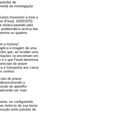
 pulsões de
mental da investigação
Guerra trouxeram à tona a
er (Freud, 1919/1976).
e estava pautado pela
 a problemática acerca das
nomina os quadros
.
 a histeria",
 a aplica à imagem de uma
ções que, ao receber uma
xcitações se encontram em
re é o que Freud denomina
rincípio do prazer
ca é transposta aos casos
es sonhos:
cípio do prazer
 desenvolvendo a
unção do aparelho
parecendo ser mais
razer, se configurando,
es teóricos de sua teoria
posição entre pulsões de