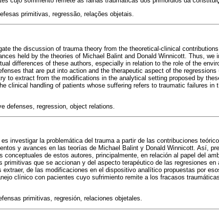
es cujo sofrimento remete às falhas traumáticas dos primórdios da constituiç
fesas primitivas, regressão, relações objetais.
igate the discussion of trauma theory from the theoretical-clinical contributio
ces held by the theories of Michael Balint and Donald Winnicott. Thus, we i
ual differences of these authors, especially in relation to the role of the envi
efenses that are put into action and the therapeutic aspect of the regressions
l try to extract from the modifications in the analytical setting proposed by th
the clinical handling of patients whose suffering refers to traumatic failures in 
ve defenses, regression, object relations.
o es investigar la problemática del trauma a partir de las contribuciones teóric
ntos y avances en las teorías de Michael Balint y Donald Winnicott. Así, pr
as conceptuales de estos autores, principalmente, en relación al papel del amb
s primitivas que se accionan y del aspecto terapéutico de las regresiones en
 extraer, de las modificaciones en el dispositivo analítico propuestas por es
ejo clínico con pacientes cuyo sufrimiento remite a los fracasos traumáticas
fensas primitivas, regresión, relaciones objetales.