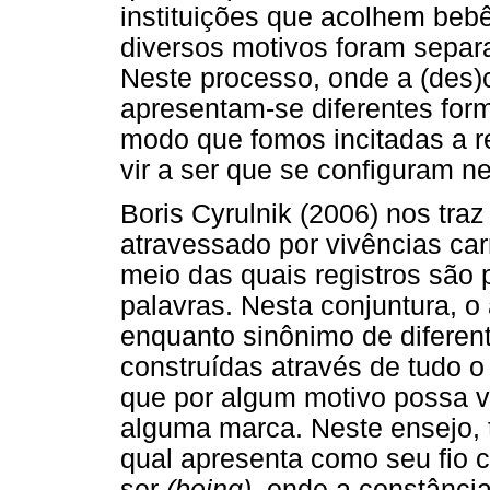
instituições que acolhem bebê
diversos motivos foram separ
Neste processo, onde a (des)c
apresentam-se diferentes for
modo que fomos incitadas a re
vir a ser que se configuram ne
Boris Cyrulnik (2006) nos tra
atravessado por vivências car
meio das quais registros são
palavras. Nesta conjuntura, o
enquanto sinônimo de difere
construídas através de tudo 
que por algum motivo possa vi
alguma marca. Neste ensejo, t
qual apresenta como seu fio c
ser
(being)
, onde a constânci