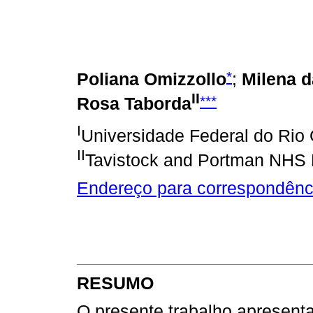
*
Poliana Omizzollo
;
Milena d
II
***
Rosa Taborda
I
Universidade Federal do Rio 
II
Tavistock and Portman NHS 
Endereço para correspondênc
RESUMO
O presente trabalho apresent