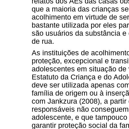
relatos dos AEs das casas ob
que a maioria das crianças se
acolhimento em virtude de s
bastante utilizada por eles pa
são usuários da substância 
de rua.
As instituições de acolhimen
proteção, excepcional e transi
adolescentes em situação de 
Estatuto da Criança e do Ado
deve ser utilizada apenas com
família de origem ou à inserç
com Jankzura (2008), a parti
responsáveis não conseguem z
adolescente, e que tampouco
garantir proteção social da fa