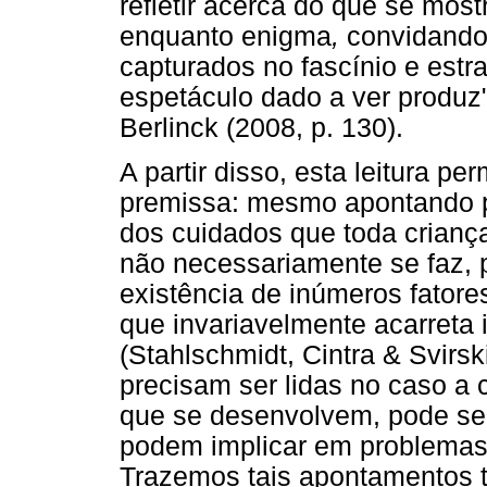
refletir acerca do que se mos
enquanto enigma
,
convidando
capturados no fascínio e est
espetáculo dado a ver produz
Berlinck (2008, p. 130).
A partir disso, esta leitura p
premissa: mesmo apontando p
dos cuidados que toda crianç
não necessariamente se faz, p
existência de inúmeros fator
que invariavelmente acarreta 
(Stahlschmidt, Cintra & Svirs
precisam ser lidas no caso a 
que se desenvolvem, pode s
podem implicar em problemas 
Trazemos tais apontamentos t