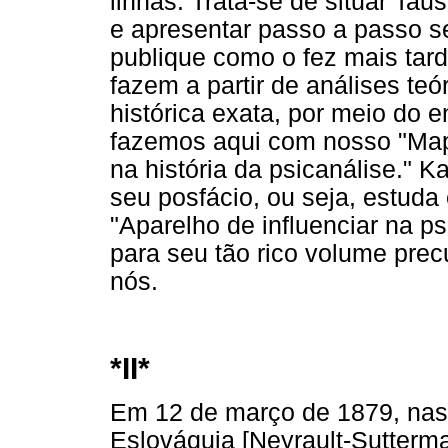
linhas. Trata-se de situar Tau
e apresentar passo a passo se
publique como o fez mais tar
fazem a partir de análises teó
histórica exata, por meio do 
fazemos aqui com nosso "Map
na história da psicanálise." K
seu posfácio, ou seja, estuda 
"Aparelho de influenciar na p
para seu tão rico volume prec
nós.
*II*
Em 12 de março de 1879, nasc
Eslováquia [Neyrault-Sutterma