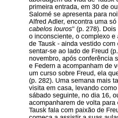
primeira entrada, em 30 de o
Salomé se apresenta para noi
Alfred Adler, encontra uma só 
cabelos louros
" (p. 278). Doi
o inconsciente, o complexo e
de Tausk - ainda vestido com 
sentar-se ao lado de Freud (p.
novembro, após conferência 
e Federn a acompanham de vol
um curso sobre Freud, ela quer
(p. 282). Uma semana mais t
visita em casa, levando como 
sábado seguinte, no dia 16, o
acompanharem de volta para c
Tausk fala com paixão de Fre
começa a assistir a suas aulas