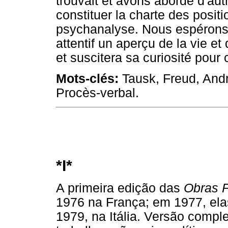
trouvait et avons abordé d'au
constituer la charte des positi
psychanalyse. Nous espérons q
attentif un aperçu de la vie e
et suscitera sa curiosité pour c
Mots-clés:
Tausk, Freud, And
Procès-verbal.
*I*
A primeira edição das
Obras P
1976 na França; em 1977, el
1979, na Itália. Versão compl