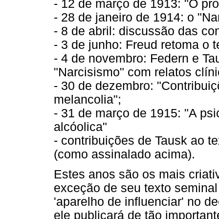
- 12 de março de 1913: "O pr
- 28 de janeiro de 1914: o "Na
- 8 de abril: discussão das c
- 3 de junho: Freud retoma o 
- 4 de novembro: Federn e Ta
"Narcisismo" com relatos clíni
- 30 de dezembro: "Contribuiç
melancolia";
- 31 de março de 1915: "A psi
alcóolica"
- contribuições de Tausk ao t
(como assinalado acima).
Estes anos são os mais criati
exceção de seu texto seminal
'aparelho de influenciar' no d
ele publicará de tão importan