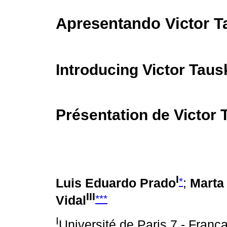
Apresentando Victor T
Introducing Victor Taus
Présentation de Victor 
I
*
Luis Eduardo Prado
;
Marta
III
***
Vidal
I
Université de Paris 7 - Franç