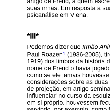
artigo de Freud, a quem escr
suas irmãs. Em resposta a sua
psicanálise em Viena.
*III*
Podemos dizer que
Irmão Ani
1
Paul Roazen
(1936-2005), ti
1919) dos limbos da história d
nome de Freud o havia jogado
como se ele jamais houvesse 
considerações sobre as duas 
de projeção, em artigo semina
influenciar' no curso da esquiz
em si próprio, houvessem fec
servindo, por exemplo, como f