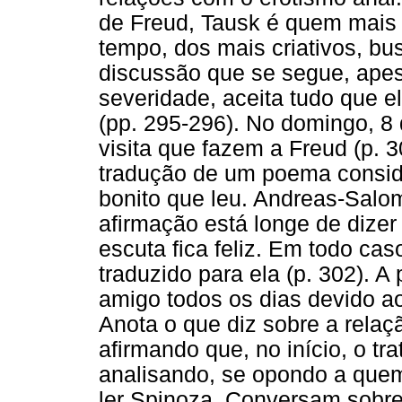
de Freud, Tausk é quem mais
tempo, dos mais criativos, b
discussão que se segue, apesa
severidade, aceita tudo que e
(pp. 295-296). No domingo, 8
visita que fazem a Freud (p. 
tradução de um poema consid
bonito que leu. Andreas-Salom
afirmação está longe de dize
escuta fica feliz. Em todo caso
traduzido para ela (p. 302). A
amigo todos os dias devido ao
Anota o que diz sobre a relaçã
afirmando que, no início, o tr
analisando, se opondo a quem
ler Spinoza. Conversam sobre