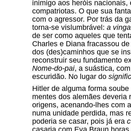
inimigo aos heróis nacionais,
compatriotas. O que sua fantas
com o agressor. Por trás da g
torna-se vislumbrável:
a ving
de ser como aqueles que tenta
Charles e Diana fracassou de
dos (des)caminhos que se ins
reconstruir seu fundamento ex
Nome-do-pai
, a suástica, co
escuridão. No lugar do
signifi
Hitler de alguma forma soube
mentes dos alemães deveria r
origens, acenando-lhes com a 
numa unidade perdida, mas rec
poderia se casar, pois já era
c
casaria com Eva Braun horas