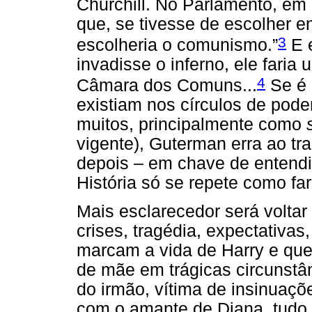
Churchill. No Parlamento, em 1
que, se tivesse de escolher 
3
escolheria o comunismo.”
E e
invadisse o inferno, ele fari
4
Câmara dos Comuns...
Se é c
existiam nos círculos de pode
muitos, principalmente como
vigente), Guterman erra ao tr
depois – em chave de entendim
História só se repete como far
Mais esclarecedor será voltar
crises, tragédia, expectativas
marcam a vida de Harry e que 
de mãe em trágicas circunstân
do irmão, vítima de insinuaç
com o amante de Diana, tudo 