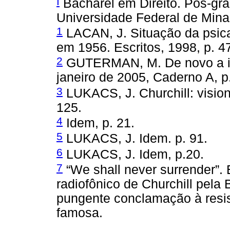
I
Bacharel em Direito. Pós-gra
Universidade Federal de Min
1
LACAN, J. Situação da psica
em 1956. Escritos, 1998, p. 4
2
GUTERMAN, M. De novo a ind
janeiro de 2005, Caderno A, p.
3
LUKACS, J. Churchill: visioná
125.
4
Idem, p. 21.
5
LUKACS, J. Idem. p. 91.
6
LUKACS, J. Idem, p.20.
7
“We shall never surrender”.
radiofônico de Churchill pel
pungente conclamação à resis
famosa.