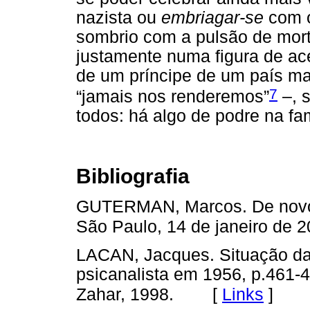
nazista ou
embriagar-se
com o
sombrio com a pulsão de mor
justamente numa figura de ac
de um príncipe de um país ma
7
“jamais nos renderemos”
–, 
todos: há algo de podre na famí
Bibliografia
GUTERMAN, Marcos. De novo 
São Paulo, 14 de janeiro de 2
LACAN, Jacques. Situação da
psicanalista em 1956, p.461-
[
Links
]
Zahar, 1998.