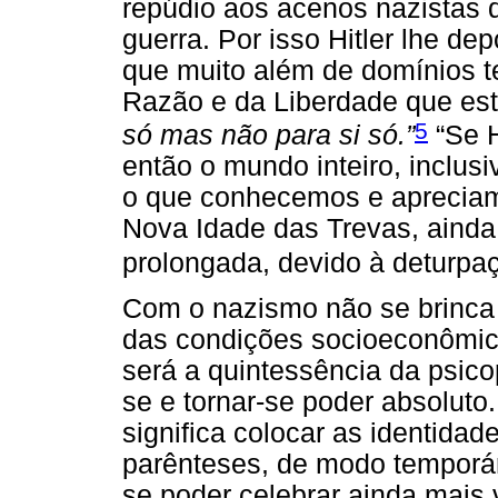
repúdio aos acenos nazistas 
guerra. Por isso Hitler lhe dep
que muito além de domínios ter
Razão e da Liberdade que es
5
só mas não para si só.”
“Se H
então o mundo inteiro, inclus
o que conhecemos e aprecia
Nova Idade das Trevas, ainda 
prolongada, devido à deturpaç
Com o nazismo não se brinca 
das condições socioeconômic
será a quintessência da psico
se e tornar-se poder absoluto.
significa colocar as identidad
parênteses, de modo temporári
se poder celebrar ainda mais 