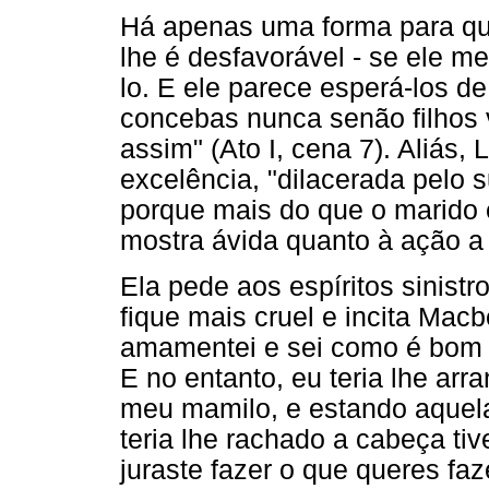
Há apenas uma forma para que 
lhe é desfavorável - se ele m
lo. E ele parece esperá-los d
concebas nunca senão filhos 
assim" (Ato I, cena 7). Aliás
excelência, "dilacerada pelo 
porque mais do que o marido é
mostra ávida quanto à ação a
Ela pede aos espíritos sinist
fique mais cruel e incita Macb
amamentei e sei como é bom a
E no entanto, eu teria lhe ar
meu mamilo, e estando aquela 
teria lhe rachado a cabeça tiv
juraste fazer o que queres faze