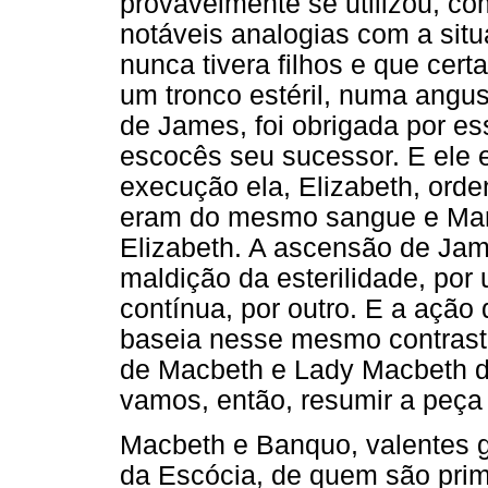
provavelmente se utilizou, c
notáveis analogias com a situa
nunca tivera filhos e que cert
um tronco estéril, numa angu
de James, foi obrigada por es
escocês seu sucessor. E ele er
execução ela, Elizabeth, orde
eram do mesmo sangue e Mar
Elizabeth. A ascensão de Ja
maldição da esterilidade, por
contínua, por outro. E a açã
baseia nesse mesmo contraste
de Macbeth e Lady Macbeth dev
vamos, então, resumir a peça p
Macbeth e Banquo, valentes g
da Escócia, de quem são prim