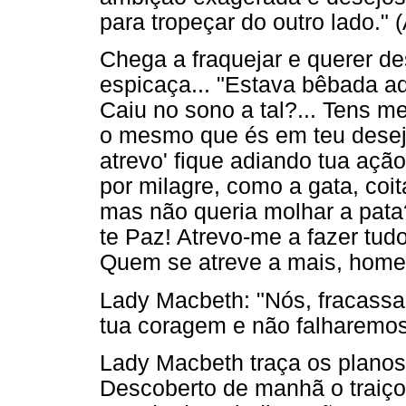
para tropeçar do outro lado." (
Chega a fraquejar e querer de
espicaça... "Estava bêbada a
Caiu no sono a tal?... Tens m
o mesmo que és em teu desejo
atrevo' fique adiando tua açã
por milagre, como a gata, coi
mas não queria molhar a pata?
te Paz! Atrevo-me a fazer tu
Quem se atreve a mais, homem
Lady Macbeth: "Nós, fracassa
tua coragem e não falharemos"
Lady Macbeth traça os planos
Descoberto de manhã o traiço