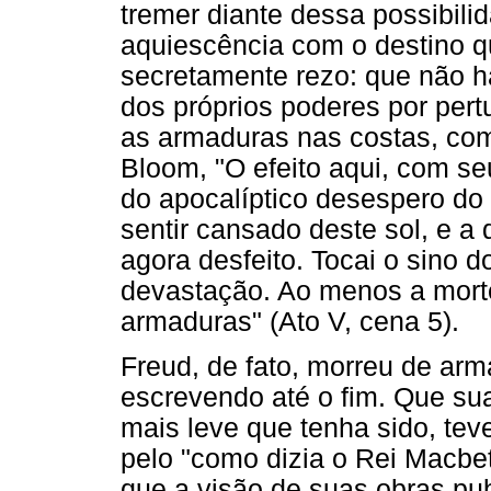
tremer diante dessa possibili
aquiescência com o destino 
secretamente rezo: que não h
dos próprios poderes por per
as armaduras nas costas, co
Bloom, "O efeito aqui, com se
do apocalíptico desespero d
sentir cansado deste sol, e a
agora desfeito. Tocai o sino d
devastação. Ao menos a mort
armaduras" (Ato V, cena 5).
Freud, de fato, morreu de ar
escrevendo até o fim. Que sua
mais leve que tenha sido, tev
pelo "como dizia o Rei Macbe
que a visão de suas obras pu