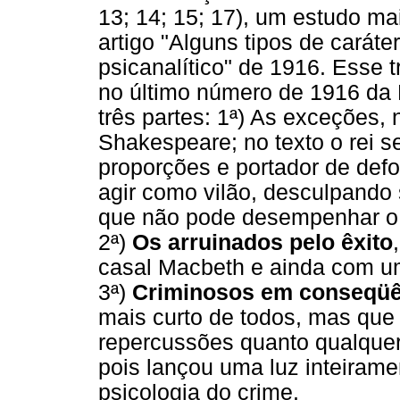
13; 14; 15; 17), um estudo m
artigo "Alguns tipos de caráte
psicanalítico" de 1916. Esse 
no último número de 1916 da
três partes: 1ª) As exceções, 
Shakespeare; no texto o rei s
proporções e portador de defo
agir como vilão, desculpando 
que não pode desempenhar o 
2ª)
Os arruinados pelo êxito
casal Macbeth e ainda com u
3ª)
Criminosos em conseqüê
mais curto de todos, mas qu
repercussões quanto qualquer
pois lançou uma luz inteiram
psicologia do crime.