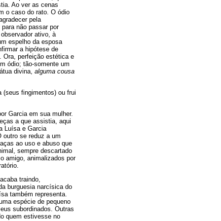
tia. Ao ver as cenas
 o caso do rato. O ódio
 agradecer pela
, para não passar por
 observador ativo, à
 um espelho da esposa
firmar a hipótese de
Ora, perfeição estética e
nem ódio; tão-somente um
átua divina,
alguma cousa
 (seus fingimentos) ou frui
por Garcia em sua mulher.
ças a que assistia, aqui
ia Luísa e Garcia
O outro se reduz a um
graças ao uso e abuso que
animal, sempre descartado
 o amigo, animalizados por
atório.
acaba traindo,
da burguesia narcísica do
uísa também representa.
a uma espécie de pequeno
seus subordinados. Outras
ndo quem estivesse no