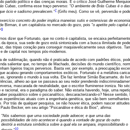
o partido político e das crenças morais. E o crítico José Guilherme Merquio
ás Cubas
, confirma esse traço perverso:
"O ambiente de Brás Cubas é o das 
7
que ócio e sadismo prevalecem."
(Grifo meu). Como se vê, perversão e pode
exercício concreto do poder implica maneiras sutis e ostensivas de economia
 de Birman, é um capitalista no mercado do gozo, pois
"o apetite pelo capital
9
"
os dizer que Fortunato, que no conto é capitalista, se encaixa perfeitamen
 da época, sua sede de gozo está sintonizada com a busca ilimitada de pode
faz, das tripas coração para conseguir maquiavelicamente seus objetivos. Ta
 e de capital nos tempos pós-modernos.
rma de sublimação, quando não é praticada de acordo com padrões éticos, pode
da salientar que, no tempo de Machado, decisões do mundo científico, nor
tinham ligeiros traços perversos. Basta ver, por exemplo, a preocupação exc
ue acabou gerando comportamentos exóticos. Fortunato é a metáfora caricata
sas, ignorando o mundo à sua volta. Ele faz lembrar Simão Bacamarte, do liv
ências, alheio ao que se passava ao seu redor prendendo indiscriminadamen
perversa, mascarada de neutralidade, que o escritor fluminense ironiza. No séc
e e racional, era o paradigma do saber. Não estaria havendo, hoje, uma repe
aber psiquiátrico sobre o psicanalítico, descaracterizando-o? Nesse sentido
 as experiências atuais com a engenharia genética, que são bem semelhantes 
. Por trás de qualquer pesquisa, se não houver ética, podem nascer atitudes
Paulo Becker, em seu artigo "Psicanálise e ética do Bios", afirma:
"Nós sabemos que uma sociedade pode adoecer, e que uma das
possibilidades de isto acontecer é quando a vontade de gozar do outro
destrói a estrutura simbólica sobre a qual ela se ampara, impossibilitando o
10
desejo."