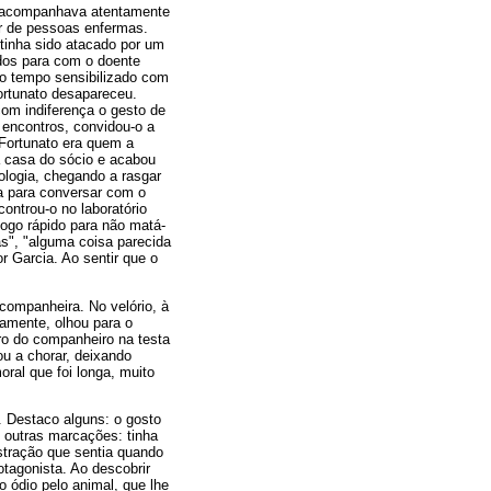
ga acompanhava atentamente
ar de pessoas enfermas.
tinha sido atacado por um
dos para com o doente
mo tempo sensibilizado com
ortunato desapareceu.
om indiferença o gesto de
encontros, convidou-o a
 Fortunato era quem a
 a casa do sócio e acabou
ologia, chegando a rasgar
ia para conversar com o
ontrou-o no laboratório
ogo rápido para não matá-
as", "alguma coisa parecida
r Garcia. Ao sentir que o
 companheira. No velório, à
amente, olhou para o
ero do companheiro na testa
u a chorar, deixando
oral que foi longa, muito
 Destaco alguns: o gosto
s outras marcações: tinha
stração que sentia quando
tagonista. Ao descobrir
do ódio pelo animal, que lhe