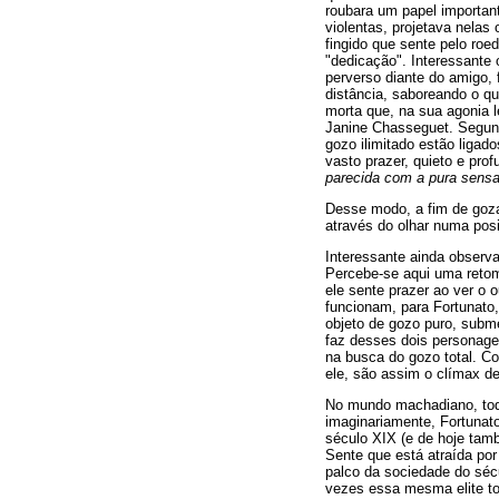
roubara um papel importan
violentas, projetava nela
fingido que sente pelo roe
"dedicação". Interessante 
perverso diante do amigo, 
distância, saboreando o q
morta que, na sua agonia l
Janine Chasseguet. Segund
gozo ilimitado estão ligad
vasto prazer, quieto e pro
parecida com a pura sensa
Desse modo, a fim de gozar
através do olhar numa pos
Interessante ainda observa
Percebe-se aqui uma retom
ele sente prazer ao ver o 
funcionam, para Fortunato
objeto de gozo puro, subme
faz desses dois personage
na busca do gozo total. C
ele, são assim o clímax de
No mundo machadiano, todo
imaginariamente, Fortunato
século XIX (e de hoje tam
Sente que está atraída po
palco da sociedade do séc
vezes essa mesma elite tom