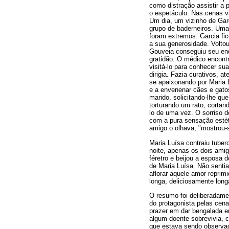
como distração assistir a
o espetáculo. Nas cenas v
Um dia, um vizinho de Gar
grupo de baderneiros. Um
foram extremos. Garcia fi
a sua generosidade. Volto
Gouveia conseguiu seu end
gratidão. O médico encont
visitá-lo para conhecer su
dirigia. Fazia curativos, 
se apaixonando por Maria L
e a envenenar cães e gatos
marido, solicitando-lhe qu
torturando um rato, corta
lo de uma vez. O sorriso d
com a pura sensação estéti
amigo o olhava, "mostrou-s
Maria Luísa contraiu tuber
noite, apenas os dois ami
féretro e beijou a esposa 
de Maria Luísa. Não senti
aflorar aquele amor reprim
longa, deliciosamente long
O resumo foi deliberadame
do protagonista pelas cena
prazer em dar bengalada e
algum doente sobrevivia, 
que estava sendo observad