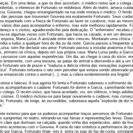
 peças. Em uma delas, a que os dois assistiam, o médico notou que o cole
iolentas, o interesse de Fortunato se redobrava. Além do teatro, amava cuid
cia, Gouveia, chegou ensangüentado na rua onde morava o médico. O ferido 
a das pessoas que trouxeram Gouveia era exatamente Fortunato. Seus cuida
cou espantado com a frieza de Fortunato ao fazer os curativos, mas ao mes
u vários dias para acompanhar o enfermo, mas este melhorou rapidamente. F
ereço e o visitou, agradecendo-lhe pela dedicação. O "enfermeiro" recebeu c
rou-se algumas vezes com Fortunato, que havia se casado, e em um desses 
a esposa, Maria Luísa. A amizade entre eles cresceu. Montaram uma clínica.
atendia a todos a qualquer hora do dia ou da noite. Garcia passou a freqüentar
uísa, sem lhe declarar seu amor. Fortunato passou a estudar anatomia e fisi
, primeiro na clínica, depois em sua própria casa. Maria Luísa pediu a Garc
e cessasse com aquelas experiências. Um dia, ao chegar à casa do sócio, enc
ndo lentamente, com uma tesoura, as patas do animal e descendo-o até a um f
e Fortunato era de prazer e "traduzia a delícia íntima das sensações suprem
ca". Fortunato torturava o rato sem perceber que estava sendo observado po
e enraivecido contra o animal (...), mas a cólera evidentemente era fingida".
culose e faleceu. A sua agonia foi lenta e Fortunato saboreou o sofrimento da
gos acompanhavam o cadáver. Fortunato foi dormir e Garcia, caminhando lent
do colega. O recém-viúvo, que havia acordado, viu, em silêncio, o beijo adúlt
a ciúmes. O médico inclinou-se para beijar novamente o cadáver, mas começo
ido. Fortunato, de longe, às escondidas, saboreava aquela "explosão de dor m
a."
nte extenso para que se pudesse acompanhar traços perversos de Fortunato.
s sangrentas no teatro, retirando-se nas farsas e representações leves. Dua
m cães que dormiam na calçada, quando vinha dos espetáculos, além da fru
como aconteceu com o Gouveia. A cena do rato sintetiza a performance do pro
o por Garcia, Fortunato
finge
, isto é, entra no jogo do faz-de-conta, simulan