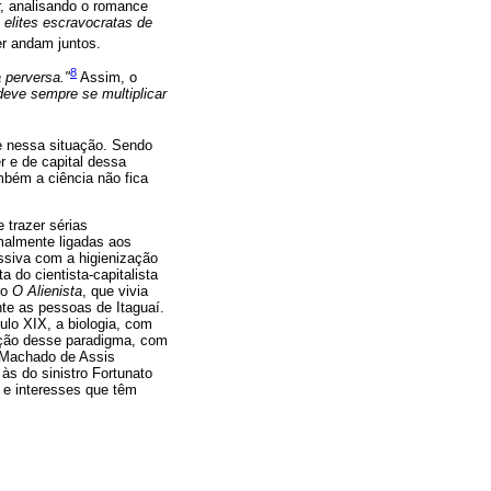
r, analisando o romance
elites escravocratas de
r andam juntos.
8
 perversa."
Assim, o
 deve sempre se multiplicar
te nessa situação. Sendo
r e de capital dessa
mbém a ciência não fica
 trazer sérias
malmente ligadas aos
essiva com a higienização
 do cientista-capitalista
ro
O Alienista
, que vivia
te as pessoas de Itaguaí.
ulo XIX, a biologia, com
tição desse paradigma, com
, Machado de Assis
às do sinistro Fortunato
 e interesses que têm