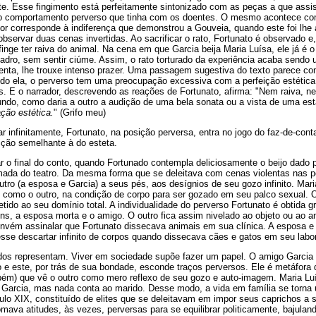
te. Esse fingimento está perfeitamente sintonizado com as peças a que assis
s o comportamento perverso que tinha com os doentes. O mesmo acontece com
dor corresponde à indiferença que demonstrou a Gouveia, quando este foi lhe
observar duas cenas invertidas. Ao sacrificar o rato, Fortunato é observado e
finge ter raiva do animal. Na cena em que Garcia beija Maria Luísa, ele já é o
uadro, sem sentir ciúme. Assim, o rato torturado da experiência acaba sendo
enta, lhe trouxe intenso prazer. Uma passagem sugestiva do texto parece con
o ela, o perverso tem uma preocupação excessiva com a perfeição estética. 
os. E o narrador, descrevendo as reações de Fortunato, afirma: "Nem raiva, 
fundo, como daria a outro a audição de uma bela sonata ou a vista de uma est
ção estética.
" (Grifo meu)
 infinitamente, Fortunato, na posição perversa, entra no jogo do faz-de-conta
ição semelhante à do esteta.
r o final do conto, quando Fortunado contempla deliciosamente o beijo dado 
ada do teatro. Da mesma forma que se deleitava com cenas violentas nas pe
outro (a esposa e Garcia) a seus pés, aos desígnios de seu gozo infinito. Mar
, como o outro, na condição de corpo para ser gozado em seu palco sexual. 
tido ao seu domínio total. A individualidade do perverso Fortunato é obtida 
ns, a esposa morta e o amigo. O outro fica assim nivelado ao objeto ou ao 
onvém assinalar que Fortunato dissecava animais em sua clínica. A esposa e
sse descartar infinito de corpos quando dissecava cães e gatos em seu labor
s representam. Viver em sociedade supõe fazer um papel. O amigo Garcia 
 e este, por trás de sua bondade, esconde traços perversos. Ele é metáfora 
bém) que vê o outro como mero reflexo de seu gozo e auto-imagem. Maria L
r Garcia, mas nada conta ao marido. Desse modo, a vida em família se torn
ulo XIX, constituído de elites que se deleitavam em impor seus caprichos a 
ava atitudes, às vezes, perversas para se equilibrar politicamente, bajula