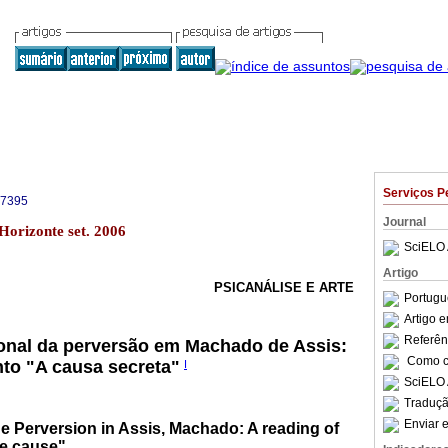
Serviços P
-7395
Journal
Horizonte set. 2006
SciELO 
Artigo
PSICANÁLISE E ARTE
Portugu
Artigo 
Referên
onal da perversão em Machado de Assis:
Como ci
nto "A causa secreta"
I
SciELO 
Traduçã
Enviar e
he Perversion in Assis, Machado: A reading of
te cause"