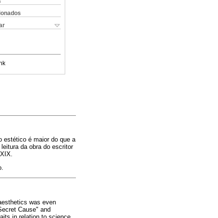
s
cionados
ar
nk
 estético é maior do que a
eitura da obra do escritor
 XIX.
o.
 aesthetics was even
 Secret Cause" and
its in relation to science