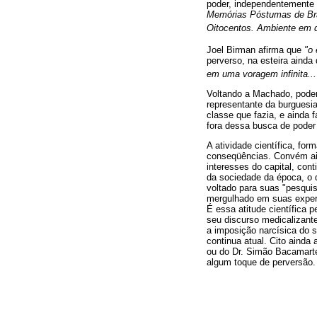
poder, independentemente d
Memórias Póstumas de Br
Oitocentos. Ambiente em 
Joel Birman afirma que
"o 
perverso, na esteira ainda
em uma voragem infinita...
Voltando a Machado, podem
representante da burguesia
classe que fazia, e ainda 
fora dessa busca de poder
A atividade científica, fo
conseqüências. Convém ain
interesses do capital, con
da sociedade da época, o q
voltado para suas "pesqui
mergulhado em suas experi
É essa atitude científica 
seu discurso medicalizant
a imposição narcísica do s
continua atual. Cito ainda
ou do Dr. Simão Bacamarte
algum toque de perversão. 