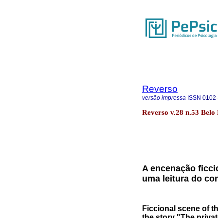
Reverso
versão impressa
ISSN
0102
Reverso v.28 n.53 Belo 
A encenação ficci
uma leitura do co
Ficcional scene of t
the story "The priva