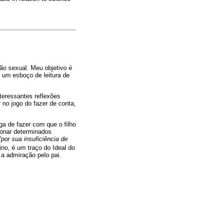
ão sexual. Meu objetivo é
r um esboço de leitura de
nteressantes reflexões
 no jogo do fazer de conta,
a de fazer com que o filho
donar determinados
"por sua insuficiência de
no, é um traço do Ideal do
a admiração pelo pai.