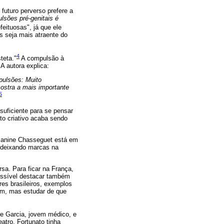
futuro perverso prefere a
ulsões pré-genitais é
eituosas", já que ele
s seja mais atraente do
4
teta."
A compulsão à
A autora explica:
pulsões: Muito
ostra a mais importante
5
suficiente para se pensar
to criativo acaba sendo
e Janine Chasseguet está em
, deixando marcas na
rsa. Para ficar na França,
possível destacar também
es brasileiros, exemplos
gem, mas estudar de que
e Garcia, jovem médico, e
atro. Fortunato tinha