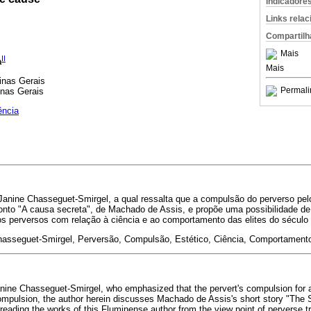
Indicadore
Links rela
Compartilh
Mais
II
a
Mais
inas Gerais
Permali
inas Gerais
ência
nine Chasseguet-Smirgel, a qual ressalta que a compulsão do perverso pelo
conto "A causa secreta", de Machado de Assis, e propõe uma possibilidade de l
ços perversos com relação à ciência e ao comportamento das elites do século
hasseguet-Smirgel, Perversão, Compulsão, Estético, Ciência, Comportament
anine Chasseguet-Smirgel, who emphasized that the pervert's compulsion for
ompulsion, the author herein discusses Machado de Assis's short story "The
 reading the works of this Fluminense author from the view point of perverse tra