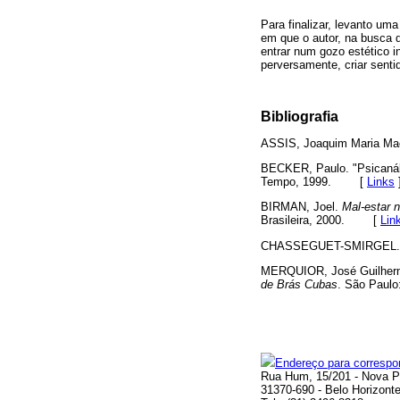
Para finalizar, levanto um
em que o autor, na busca d
entrar num gozo estético in
perversamente, criar senti
Bibliografia
ASSIS, Joaquim Maria Ma
BECKER, Paulo. "Psicanális
Tempo, 1999.
[
Links
BIRMAN, Joel.
Mal-estar n
Brasileira, 2000.
[
Lin
CHASSEGUET-SMIRGEL
MERQUIOR, José Guilherme
de Brás Cubas
. São Paulo
Endereço para correspo
Rua Hum, 15/201 - Nova 
31370-690 - Belo Horizont