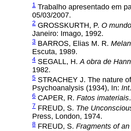
1
Trabalho apresentado em pa
05/03/2007.
2
GROSSKURTH, P.
O mundo 
Janeiro: Imago, 1992.
3
BARROS, Elias M. R.
Melan
Escuta, 1989.
4
SEGALL, H.
A obra de Hann
1982.
5
STRACHEY J. The nature of t
Psychoanalysis (1934), In:
Int
6
CAPER, R.
Fatos imateriais
7
FREUD, S.
The Unconsciou
Press, London, 1974.
8
FREUD, S.
Fragments of an 