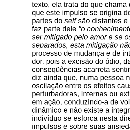
texto, ela trata do que chama 
que este impulso se origina d
partes do
self
são distantes e
faz parte dele
"o conheciment
ser mitigado pelo amor e se 
separados, esta mitigação nã
processo de mudança e de int
dor, pois a excisão do ódio, d
conseqüências acarreta senti
diz ainda que, numa pessoa
oscilação entre os efeitos ca
perturbadoras, internas ou ext
em ação, conduzindo-a de volt
dinâmico e não existe a inte
indivíduo se esforça nesta di
impulsos e sobre suas ansieda