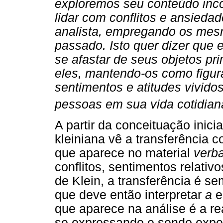
exploremos seu conteúdo inco
lidar com conflitos e ansieda
analista, empregando os mes
passado. Isto quer dizer que 
se afastar de seus objetos pri
eles, mantendo-os como figur
sentimentos e atitudes vivido
pessoas em sua vida cotidiana
A partir da conceituação inici
kleiniana vê a transferência 
que aparece no material
verb
conflitos, sentimentos relativo
de Klein, a transferência é se
que deve então interpretar
a
e
que aparece na análise é a r
se expressando e sendo exp