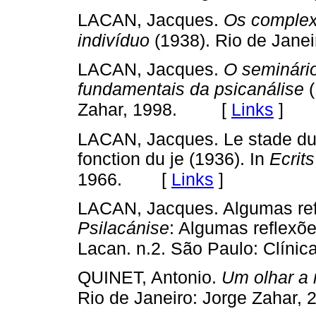
LACAN, Jacques.
Os complex
indivíduo
(1938). Rio de Janei
LACAN, Jacques.
O seminário
fundamentais da psicanálise
(
[
Links
]
Zahar, 1998.
LACAN, Jacques. Le stade du 
fonction du je (1936). In
Ecrits
[
Links
]
1966.
LACAN, Jacques. Algumas refl
Psilacánise
: Algumas reflexõ
Lacan. n.2. São Paulo: Clínic
QUINET, Antonio.
Um olhar a
Rio de Janeiro: Jorge Zahar, 