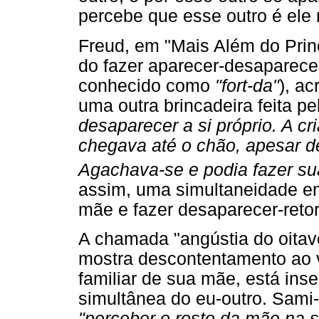
percebe que esse outro é el
Freud, em "Mais Além do Princ
do fazer aparecer-desaparecer
conhecido como
"fort-da"
), a
uma outra brincadeira feita p
desaparecer a si próprio. A c
chegava até o chão, apesar de
Agachava-se e podia fazer su
assim, uma simultaneidade ent
mãe e fazer desaparecer-retorn
A chamada "angústia do oitav
mostra descontentamento ao v
familiar de sua mãe, está inse
simultânea do eu-outro. Sami-
"perceber o rosto da mãe na s