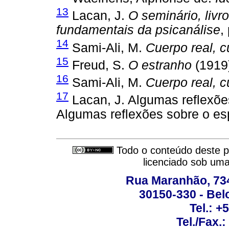
13
Lacan, J.
O seminário, livr
fundamentais da psicanálise
,
14
Sami-Ali, M.
Cuerpo real, c
15
Freud, S.
O estranho
(1919)
16
Sami-Ali, M.
Cuerpo real, c
17
Lacan, J. Algumas reflexõe
Algumas reflexões sobre o esp
Todo o conteúdo deste pe
licenciado sob um
Rua Maranhão, 734 
30150-330 - Belo
Tel.: +
Tel./Fax.