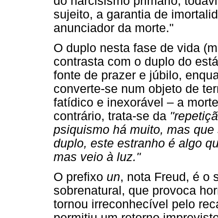
do narcisismo primário, todav
sujeito, a garantia de imortal
anunciador da morte."
O duplo nesta fase de vida (
contrasta com o duplo do está
fonte de prazer e júbilo, enq
converte-se num objeto de ter
fatídico e inexorável – a mort
contrário, trata-se da
"repetiç
psiquismo há muito, mas que 
duplo, este estranho é algo q
mas veio à luz."
O prefixo
un
, nota Freud, é o 
sobrenatural, que provoca horrí
tornou irreconhecível pelo re
permitiu um retorno imprevist