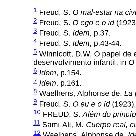
1
Freud, S.
O mal-estar na civ
2
Freud, S.
O ego e o id
(1923)
3
Freud, S.
Idem
, p.37.
4
Freud, S.
Idem
, p.43-44.
5
Winnicott, D.W. O papel de 
desenvolvimento infantil, in
O 
6
Idem
, p.154.
7
Idem
, p.161.
8
Waelhens, Alphonse de.
La 
9
Freud, S.
O eu e o id
(1923),
10
FREUD, S.
Além do princíp
11
Sami-Ali, M.
Cuerpo real, c
12
Waelhens, Alphonse de.
I