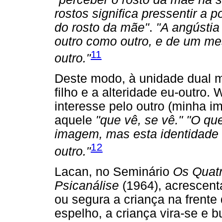
rostos significa pressentir a p
do rosto da mãe"
.
"A angústia
outro como outro, e de um m
11
outro."
Deste modo, à unidade dual m
filho e a alteridade eu-outro. 
interesse pelo outro (minha i
aquele
"que vê, se vê." "O qu
imagem, mas esta identidade
12
outro."
Lacan, no Seminário
Os Quat
Psicanálise
(1964), acrescent
ou segura a criança na frente
espelho, a criança vira-se e 