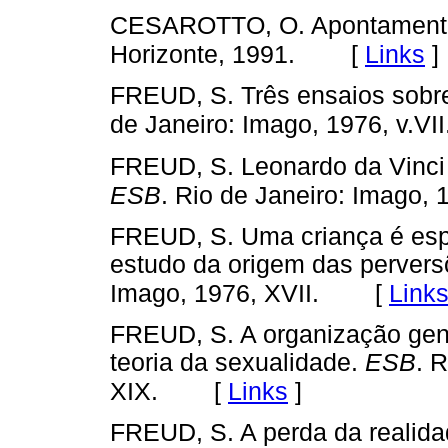
CESAROTTO, O. Apontamentos
[
Links
]
Horizonte, 1991.
FREUD, S. Três ensaios sobre
de Janeiro: Imago, 1976, v.VII
FREUD, S. Leonardo da Vinci 
ESB
. Rio de Janeiro: Imago, 1
FREUD, S. Uma criança é esp
estudo da origem das perver
[
Link
Imago, 1976, XVII.
FREUD, S. A organização genit
teoria da sexualidade.
ESB
. 
[
Links
]
XIX.
FREUD, S. A perda da realida