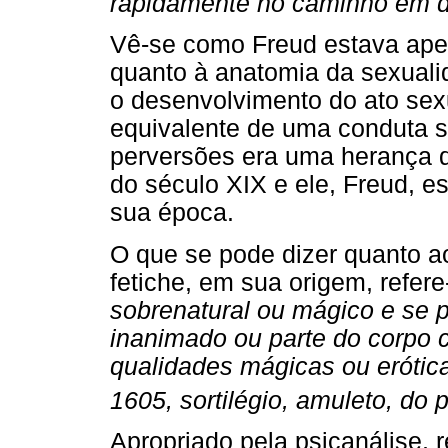
rapidamente no caminho em dir
Vê-se como Freud estava apen
quanto à anatomia da sexualid
o desenvolvimento do ato sexu
equivalente de uma conduta s
perversões era uma herança d
do século XIX e ele, Freud, 
sua época.
O que se pode dizer quanto ao
fetiche, em sua origem, refer
sobrenatural ou mágico e se pr
inanimado ou parte do corpo
qualidades mágicas ou erótic
1605, sortilégio, amuleto, do po
Apropriado pela psicanálise, 