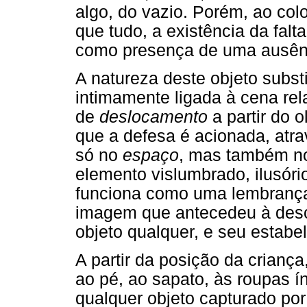
algo, do vazio. Porém, ao col
que tudo, a existência da fal
como presença de uma ausên
A natureza deste objeto subst
intimamente ligada à cena rel
de
deslocamento
a partir do o
que a defesa é acionada, atr
só no
espaço
, mas também 
elemento vislumbrado, ilusóri
funciona como uma lembrança
imagem que antecedeu à desco
objeto qualquer, e seu estabe
A partir da posição da criança,
ao pé, ao sapato, às roupas í
qualquer objeto capturado por