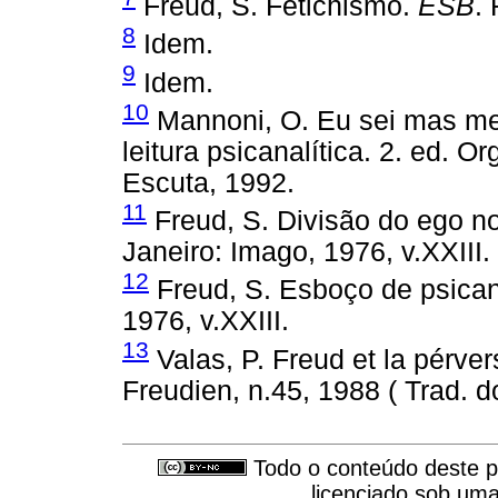
Freud, S. Fetichismo.
ESB
.
8
Idem.
9
Idem.
10
Mannoni, O. Eu sei mas me
leitura psicanalítica. 2. ed. 
Escuta, 1992.
11
Freud, S. Divisão do ego n
Janeiro: Imago, 1976, v.XXIII.
12
Freud, S. Esboço de psican
1976, v.XXIII.
13
Valas, P. Freud et la pérver
Freudien, n.45, 1988 ( Trad. do
Todo o conteúdo deste pe
licenciado sob um