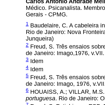
Carlos Antônio Andrade Mel
Médico. Psicanalista. Membro 
Gerais - CPMG.
1
Baudelaire, C. A cabeleira i
Rio de Janeiro: Nova Fronteir
Junqueira)
2
Freud, S. Três ensaios sobre
de Janeiro: Imago,1976, v.VII.
3
Idem
4
Idem
5
Freud, S. Três ensaios sobre
de Janeiro: Imago, 1976, v.VII
6
HOUAISS, A.; VILLAR, M.S
portuguesa
. Rio de Janeiro: O
7