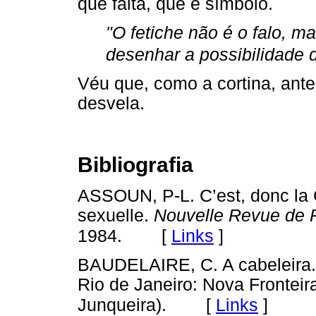
que falta, que é símbolo.
"O fetiche não é o falo, m
desenhar a possibilidade 
Véu que, como a cortina, ant
desvela.
Bibliografia
ASSOUN, P-L. C’est, donc la 
sexuelle.
Nouvelle Revue de 
[
Links
]
1984.
BAUDELAIRE, C. A cabeleira.
Rio de Janeiro: Nova Fronteir
[
Links
]
Junqueira).