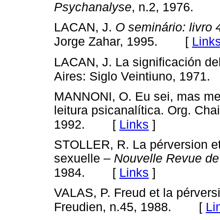
Psychanalyse
, n.2, 1976.
LACAN, J.
O seminário: livro 
[
Link
Jorge Zahar, 1995.
LACAN, J. La significación del
Aires: Siglo Veintiuno, 1971.
MANNONI, O. Eu sei, mas m
leitura psicanalítica. Org. Ch
[
Links
]
1992.
STOLLER, R. La pérversion et 
sexuelle –
Nouvelle Revue de
[
Links
]
1984.
VALAS, P. Freud et la pérvers
[
Li
Freudien, n.45, 1988.