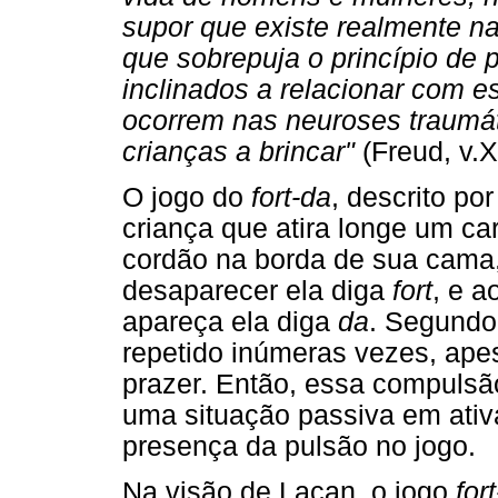
supor que existe realmente n
que sobrepuja o princípio de
inclinados a relacionar com 
ocorrem nas neuroses traumát
crianças a brincar"
(Freud, v.XV
O jogo do
fort-da
, descrito po
criança que atira longe um ca
cordão na borda de sua cama,
desaparecer ela diga
fort
, e a
apareça ela diga
da
. Segundo 
repetido inúmeras vezes, apes
prazer. Então, essa compulsão
uma situação passiva em ati
presença da pulsão no jogo.
Na visão de Lacan, o jogo
for