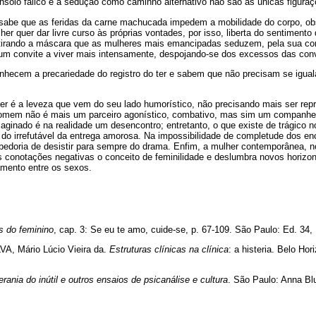
solo fálico e a sedução como caminho alternativo não são as únicas figuraç
abe que as feridas da carne machucada impedem a mobilidade do corpo, obs
er quer dar livre curso às próprias vontades, por isso, liberta do sentimento
tirando a máscara que as mulheres mais emancipadas seduzem, pela sua cor
 um convite a viver mais intensamente, despojando-se dos excessos das co
hecem a precariedade do registro do ter e sabem que não precisam se igual
er é a leveza que vem do seu lado humorístico, não precisando mais ser rep
omem não é mais um parceiro agonístico, combativo, mas sim um companheir
aginado é na realidade um desencontro; entretanto, o que existe de trágico 
e do irrefutável da entrega amorosa. Na impossibilidade de completude dos enc
bedoria de desistir para sempre do drama. Enfim, a mulher contemporânea, n
s conotações negativas o conceito de feminilidade e deslumbra novos horizon
amento entre os sexos.
s do feminino
, cap. 3: Se eu te amo, cuide-se, p. 67-109. São Paulo: Ed. 34,
A, Mário Lúcio Vieira da.
Estruturas clínicas na clínica
: a histeria. Belo Ho
rania do inútil e outros ensaios de psicanálise e cultura
. São Paulo: Anna Bl