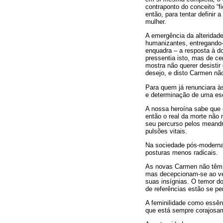
contraponto do conceito “f
então, para tentar definir 
mulher.
A emergência da alteridade
humanizantes, entregando-
enquadra – a resposta à d
pressentia isto, mas de c
mostra não querer desistir 
desejo, e disto Carmen não
Para quem já renunciara às
e determinação de uma esco
A nossa heroína sabe que é
então o real da morte não 
seu percurso pelos meandro
pulsões vitais.
Na sociedade pós-moderna, 
posturas menos radicais.
As novas Carmen não têm 
mas decepcionam-se ao ver 
suas insígnias. O temor d
de referências estão se pe
A feminilidade como essên
que está sempre corajosam