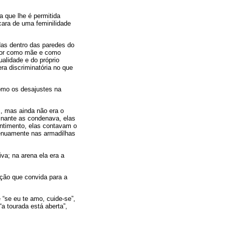
a que lhe é permitida
cara de uma feminilidade
das dentro das paredes do
alor como mãe e como
ualidade e do próprio
ra discriminatória no que
omo os desajustes na
, mas ainda não era o
minante as condenava, elas
entimento, elas contavam o
genuamente nas armadilhas
va; na arena ela era a
ução que convida para a
 “se eu te amo, cuide-se”,
“a tourada está aberta”,