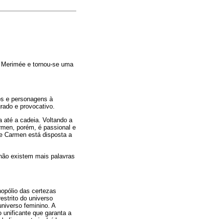
er Merimée e tornou-se uma
os e personagens à
ado e provocativo.
 até a cadeia. Voltando a
rmen, porém, é passional e
 e Carmen está disposta a
 não existem mais palavras
opólio das certezas
estrito do universo
niverso feminino. A
 unificante que garanta a