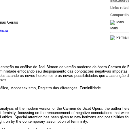
Indicadore
Links rela
Compartilh
inas Gerais
Mais
Mais
ência
Permali
ntação na análise de Joel Birman da versão moderna da ópera Carmen de Bi
eminilidade enfocando seu despojamento das conotações negativas impostas 
destacando os novos horizontes e as novas possibilidades que a assunção da
exos.
fálico, Monossexismo, Registro das diferenças, Feminilidade.
nalysis of the modern version of the Carmen de Bizet Opera, the author her
 feminity, focussing on the renouncement of negative connotations that wer
 ethics. Special attention has been given to new horizons and possibilities fo
ht on by the contemporary assumption of femininity.