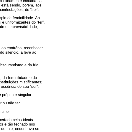
mbolicamente incluída na
os, está sendo, porém, aos
anifestações, do “ser”.
plo de feminilidade. Ao
 e uniformizantes do “ter”,
e e imprevisibilidade,
 ao contrário, reconhecer-
do silêncio, a leve ao
obscurantismo e da fria
, da feminilidade e do
stituições mistificantes;
 essência do seu “ser”.
próprio e singular.
 ou não ter.
mulher.
ertado pelos ideais
os e tão fechado nos
a do falo, encontrava-se