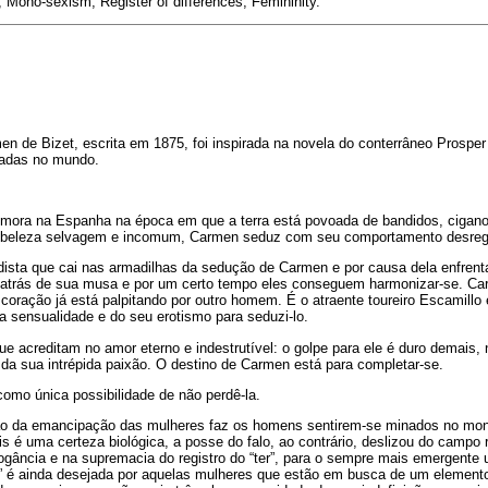
r, Mono-sexism, Register of differences, Femininity.
men de Bizet, escrita em 1875, foi inspirada na novela do conterrâneo Prosp
tadas no mundo.
mora na Espanha na época em que a terra está povoada de bandidos, cigan
beleza selvagem e incomum, Carmen seduz com seu comportamento desregr
sta que cai nas armadilhas da sedução de Carmen e por causa dela enfrenta
ai atrás de sua musa e por um certo tempo eles conseguem harmonizar-se. Ca
coração já está palpitando por outro homem. É o atraente toureiro Escamillo
a sensualidade e do seu erotismo para seduzi-lo.
e acreditam no amor eterno e indestrutível: o golpe para ele é duro demais,
 da sua intrépida paixão. O destino de Carmen está para completar-se.
omo única possibilidade de não perdê-la.
ção da emancipação das mulheres faz os homens sentirem-se minados no mon
is é uma certeza biológica, a posse do falo, ao contrário, deslizou do campo r
gância e na supremacia do registro do “ter”, para o sempre mais emergente u
er” é ainda desejada por aquelas mulheres que estão em busca de um elemento