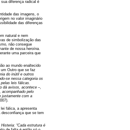
sua diferença radical é
ntidade das imagens, o
rigem no valor imaginário
ssibilidade das diferenças
em natural e nem
ivas de simbolização das
cismo, não consegue
mante de nossa heroína.
erante uma parceira que
ião ao mundo enaltecido
 um Outro que se faz
ia do inútil e outros
do-se nessa categoria os
elas leis fálicas.
o dá avisos, acontece –,
a, acompanhado pelo
pe justamente com a
007).
ei fálica, a apresenta
a desconfiança que se tem
 Histeria: “Cada estrutura é
to de falta é então só o