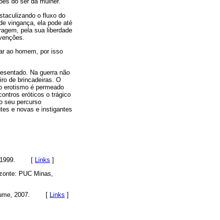
ões do ser da mulher.
taculizando o fluxo do
 de vingança, ela pode até
agem, pela sua liberdade
nvenções.
ar ao homem, por isso
resentado. Na guerra não
o de brincadeiras. O
no erotismo é permeado
ontros eróticos o trágico
o seu percurso
tes e novas e instigantes
 1999.
[
Links
]
rizonte: PUC Minas,
ume, 2007.
[
Links
]