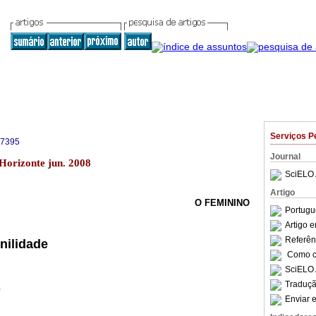
Serviços P
-7395
Journal
 Horizonte jun. 2008
SciELO 
Artigo
O FEMININO
Portugu
Artigo 
Referên
nilidade
Como ci
SciELO 
Traduçã
s
Enviar e