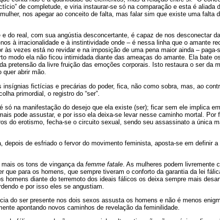
ictício” de completude, e viria instaurar-se só na comparação e esta é aliada
a mulher, nos apegar ao conceito de falta, mas falar sim que existe uma falta d
 e do real, com sua angústia desconcertante, é capaz de nos desconectar da
nos à irracionalidade e à instintividade onde – é nessa linha que o amante 
or às vezes está no revidar e na imposição de uma pena maior ainda – paga
erto modo ela não ficou intimidada diante das ameaças do amante. Ela bate o
da pretensão da livre fruição das emoções corporais. Isto restaura o ser da m
 quer abrir mão.
 insígnias fictícias e precárias do poder, fica, não como sobra, mas, ao cont
lha primordial, o registro do “ser”.
 só na manifestação do desejo que ela existe (ser); ficar sem ele implica e
mais pode assustar, e por isso ela deixa-se levar nesse caminho mortal. Por 
s do erotismo, fecha-se o circuito sexual, sendo seu assassinato a única ma
depois de esfriado o fervor do movimento feminista, aposta-se em definir a
mais os tons de vingança da
femme fatale
. As mulheres podem livremente co
que para os homens, que sempre tiveram o conforto da garantia da lei fálica,
os homens diante do terremoto dos ideais fálicos os deixa sempre mais desan
rdendo e por isso eles se angustiam.
cia do ser presente nos dois sexos assusta os homens e não é menos enigmá
ente apontando novos caminhos de revelação da feminilidade.