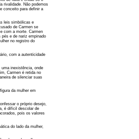
 da rivalidade. Não podemos
e conceito para definir a
s leis simbólicas e
recusado de Carmen se
-se com a morte. Carmen
s pés e de nariz empinado
ulher no registro do
rário, com a autenticidade
m uma inexistência, onde
fim, Carmen é retida no
neira de silenciar suas
 figura da mulher em
nfessar o próprio desejo,
 é difícil descolar de
corados, pois os valores
tica do lado da mulher,