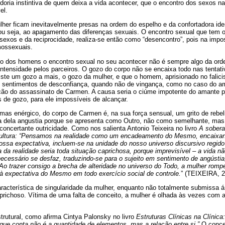
ria instintiva de quem deixa a vida acontecer, que o encontro dos sexos na 
el.
her ficam inevitavelmente presas na ordem do espelho e da confortadora ide
ou seja, ao apagamento das diferenças sexuais. O encontro sexual que tem o
 sexos e da reciprocidade, realiza-se então como “desencontro”, pois na impo
mossexuais.
 dos homens o encontro sexual no seu acontecer não é sempre algo da ord
tensidade pelos parceiros. O gozo do corpo não se encaixa todo nas tentat
xiste um gozo a mais, o gozo da mulher, e que o homem, aprisionado no fali
sso sentimentos de desconfiança, quando não de vingança, como no caso do a
ação do assassinato de Carmen. A causa seria o ciúme impotente do amante p
 de gozo, para ele impossíveis de alcançar.
as enérgico, do corpo de Carmen é, na sua força sensual, um grito de rebel
nça dela angustia porque se apresenta como Outro, não como semelhante, mas
oncertante outricidade. Como nos salienta Antonio Teixeira no livro
A soberan
 cultura: “Pensamos na realidade como um encadeamento do Mesmo, encaixan
ssa expectativa, incluem-se na unidade do nosso universo discursivo regido p
a realidade seria toda situação caprichosa, porque imprevisível – a vida nã
cessário se desfaz, traduzindo-se para o sujeito em sentimento de angústi
 Ao trazer consigo a brecha de alteridade no universo do Todo, a mulher rom
à expectativa do Mesmo em todo exercício social de controle.
” (TEIXEIRA, 2
racterística de singularidade da mulher, enquanto não totalmente submissa á l
richoso. Vítima de uma falta de conceito, a mulher é olhada às vezes com 
strutural, como afirma Cintya Palonsky no livro
Estruturas Clínicas na Clínica:
ue conta não é a quantidade de elementos, mas a relação entre si.”
O concei