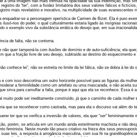
dade a uma imagem não mais trêmula na opacidade da sua indefinição, mas si
 registro do “ter”, com a fixidez limitatória dos seus valores fálicos e fictíci
egistro mais revelatório e inovativo, na multiplicidade de suas evanescentes m
a enquadrar-se a personagem operística de Carmen de Bizet. Ela é puro exem
ilusó-rios do poder, o qual culturalmente estaria ligado às insígnias racionais
o o exemplo vivo da substância errática do desejo que, em sua irracionalidad
cia de falta, não se contorna.
 não quer tamponá-la com ilusões de domínio e de auto-suficiência; ela quer,
im que a fruição livre de seu desejo, subtraído ao destino do esquecimento e 
o conhece lei”, não se estreita no limite da lei fálica, não se dobra à lei do 
 e com isso descortina um outro horizonte possível para as figuras da mulher
nsiderar a feminilidade como um artefato ou uma mascarada, e não aceita sub
que sirva para camuflar a falta, porque é aqui que ela se reconhece. Essa é a
 muito pode ser ineditamente construído, já que o caminho de cada mulher é 
eria que se reconhecer como castrada, mas para ela o discurso vai além do ter
erer ter que se verifica a inversão de valores, ela quer “ser” femininamente 
ão, porém, se articula em um mundo ainda esterilmente machista e não desp
nto feminista. Neste mundo tão pouco criativo na frieza dos seus pressupost
de suas leis, a resposta à arrogância masculina, com sua fé na grandiloqüênci