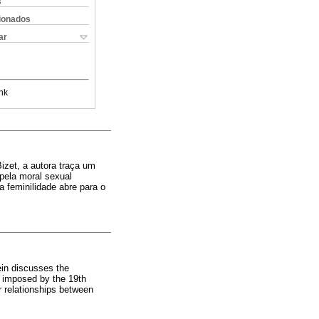
s
cionados
ar
nk
zet, a autora traça um
pela moral sexual
 feminilidade abre para o
ein discusses the
e imposed by the 19th
r relationships between