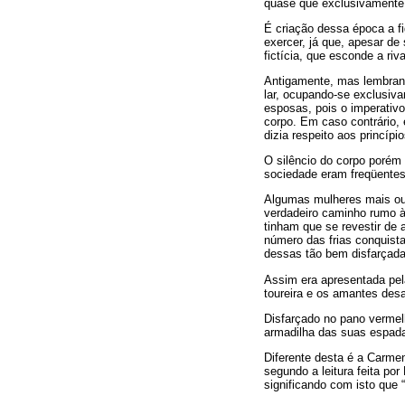
quase que exclusivamente 
É criação dessa época a f
exercer, já que, apesar de
fictícia, que esconde a riva
Antigamente, mas lembrand
lar, ocupando-se exclusi
esposas, pois o imperativo
corpo. Em caso contrário, 
dizia respeito aos princípi
O silêncio do corpo porém
sociedade eram freqüentes
Algumas mulheres mais ou
verdadeiro caminho rumo à 
tinham que se revestir de 
número das frias conquist
dessas tão bem disfarçadas
Assim era apresentada pela
toureira e os amantes desa
Disfarçado no pano vermel
armadilha das suas espada
Diferente desta é a Carmen
segundo a leitura feita por
significando com isto que 