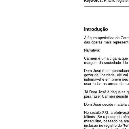
Keywords:
Phallic registe
Introdução
A figura operística da Car
das óperas mais represen
Narrativa:
Carmen é uma cigana que 
margem da sociedade. De 
Dom José é um contrabandi
gozar da liberdade, ele v
indomável e em breve seu 
usar todas as armas da su
Já Dom José é daqueles qu
para fazer Carmen desistir
Dom José decide matá-la c
No século XXI, a efetiva
fálicas. Se a posse do pên
masculino, baseado na arro
inclusão no registro do “t