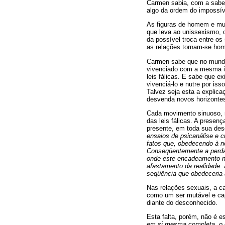
Carmen sabia, com a sabedo
algo da ordem do impossív
As figuras de homem e mul
que leva ao unissexismo, 
da possível troca entre os
as relações tornam-se ho
Carmen sabe que no mundo
vivenciado com a mesma in
leis fálicas. E sabe que e
vivenciá-lo e nutre por i
Talvez seja esta a explic
desvenda novos horizontes
Cada movimento sinuoso, m
das leis fálicas. A prese
presente, em toda sua desc
ensaios de psicanálise e
fatos que, obedecendo à no
Conseqüentemente a perda d
onde este encadeamento ne
afastamento da realidade.
seqüência que obedeceria 
Nas relações sexuais, a ca
como um ser mutável e cap
diante do desconhecido.
Esta falta, porém, não é e
em si mesma completa, o q