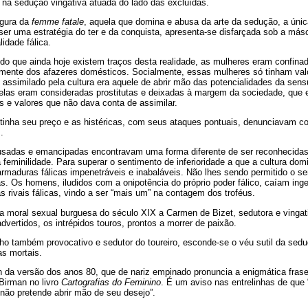
na sedução vingativa atuada do lado das excluídas.
igura da
femme fatale
, aquela que domina e abusa da arte da sedução, a únic
 ser uma estratégia do ter e da conquista, apresenta-se disfarçada sob a más
lidade fálica.
o que ainda hoje existem traços desta realidade, as mulheres eram confina
vamente dos afazeres domésticos. Socialmente, essas mulheres só tinham v
 assimilado pela cultura era aquele de abrir mão das potencialidades da sens
elas eram consideradas prostitutas e deixadas à margem da sociedade, que e
os e valores que não dava conta de assimilar.
 tinha seu preço e as histéricas, com seus ataques pontuais, denunciavam c
.
sadas e emancipadas encontravam uma forma diferente de ser reconhecidas
feminilidade. Para superar o sentimento de inferioridade a que a cultura do
armaduras fálicas impenetráveis e inabaláveis. Não lhes sendo permitido o s
as. Os homens, iludidos com a onipotência do próprio poder fálico, caíam in
 rivais fálicas, vindo a ser “mais um” na contagem dos troféus.
 moral sexual burguesa do século XIX a Carmen de Bizet, sedutora e vingati
dvertidos, os intrépidos touros, prontos a morrer de paixão.
ho também provocativo e sedutor do toureiro, esconde-se o véu sutil da sed
s mortais.
 da versão dos anos 80, que de nariz empinado pronuncia a enigmática frase
 Birman no livro
Cartografias do Feminino
. É um aviso nas entrelinhas de que 
“não pretende abrir mão de seu desejo”.