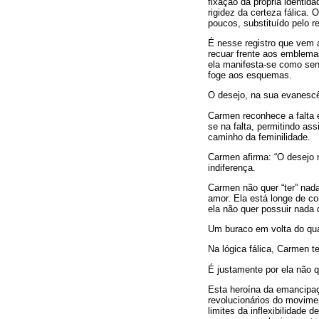
fixação da própria identi
rigidez da certeza fálica. O
poucos, substituído pelo r
É nesse registro que vem 
recuar frente aos emblemas 
ela manifesta-se como send
foge aos esquemas.
O desejo, na sua evanescên
Carmen reconhece a falta e
se na falta, permitindo ass
caminho da feminilidade.
Carmen afirma: “O desejo nã
indiferença.
Carmen não quer “ter” nada
amor. Ela está longe de co
ela não quer possuir nada 
Um buraco em volta do qual
Na lógica fálica, Carmen t
É justamente por ela não qu
Esta heroína da emancipaç
revolucionários do movime
limites da inflexibilidade 