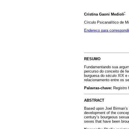
*
Cristina Gaoni Medioli
Círculo Psicanalítico de M
Endereço para correspond
RESUMO
Fundamentando sua argume
percurso do conceito de f
burguesa do século XIX e 
relacionamento entre os s
Palavras-chave:
Registro 
ABSTRACT
Based upon Joel Birman’s a
development of the concept
century’s bourgeous sexual
sexes that have been broug