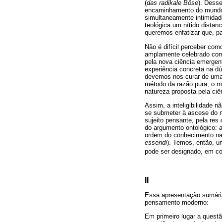
(
das radikale Böse
). Desse
encaminhamento do mundo i
simultaneamente intimidad
teológica um nítido dista
queremos enfatizar que, pa
Não é difícil perceber com
amplamente celebrado com
pela nova ciência emergent
experiência concreta na d
devemos nos curar de uma 
método da razão pura, o mé
natureza proposta pela ci
Assim, a inteligibilidade 
se submeter à ascese do m
sujeito pensante, pela res
do argumento ontológico: a
ordem do conhecimento na 
essendi
). Temos, então, u
pode ser designado, em con
II
Essa apresentação sumária
pensamento moderno:
Em primeiro lugar a questã