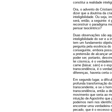
constitui a realidade intelig
Ora, o advento do Cristian
dizer que a doutrina da cr
inteligibilidade. Ou seja
será, então, a seguinte: 
reconstruir o paradigma me
pensar teocêntrico?
Duas observações são aqui 
inteligibilidade do ser e 
tem um fundamento objetivo
pergunta pela essência do
conseguinte, embora possa
a pretensão de alcançar u
poder ser, portanto, desvi
lei cósmica, é o verdadeir
carne (
básar, sárx
) e o espí
transcendência, é o verda
diferenças, haveria certa c
Em segundo lugar, a dific
profunda transformação do
transcendente, e se o hom
transcendência, então a de
movimento que seria ao me
intuição de Agostinho que 
podemos nem nos identific
encontrar uma verdadeira 
pecado, que é o excesso q