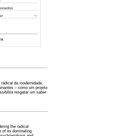
s
cionados
ar
nk
o radical da modernidade,
inantes – como um projeto
sibilita resgatar um saber
ering the radical
e of its dominating
 Psychoanalysis and