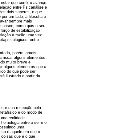
estar que corrói o avanço
relação entre Psicanálise e
 dos dois saberes, o que
por um lado, a filosofia é
escavar sempre mais
e nasce, como quis o seu
sforço de estabilização
relação à razão uma vez
tapsicológicos, entre
ortada, porém jamais
arriscar alguns elementos
odo muito breve e
icar alguns elementos que a
ico do que pode ser
á ilustrado a partir da
les e sua recepção pela
metafísico e do modo de
 uma realidade
 homologia entre o ser e o
possuindo uma
rico é aquele em que o
 coisas que é o que