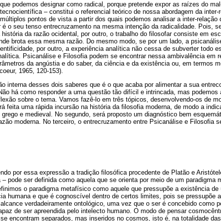
que podemos designar como radical, porque pretende expor as raízes do mal-
 tecnocientífica – constitui o referencial teórico de nossa abordagem da inter-
múltiplos pontos de vista a partir dos quais podemos analisar a inter-relação
 é o seu tenso entrecruzamento na mesma intenção da radicalidade. Pois, se 
 história da razão ocidental, por outro, o trabalho do filosofar consiste em 
onde brota essa mesma razão. Do mesmo modo, se por um lado, a psicanális
entificidade, por outro, a experiência analítica não cessa de subverter todo e
nalítica. Psicanálise e Filosofia podem se encontrar nessa ambivalência em 
âmetros da angústia e do saber, da ciência e da existência ou, em termos me
coeur, 1965, 120-153).
 interna desses dois saberes que é o que acaba por alimentar a sua entrec
Não há como responder a uma questão tão difícil e intrincada, mas podemos 
flexão sobre o tema. Vamos fazê-lo em três tópicos, desenvolvendo-os de m
erá feita uma rápida incursão na história da filosofia moderna, de modo a ind
 grego e medieval. No segundo, será proposto um diagnóstico bem esquemát
zão moderna. No terceiro, o entrecruzamento entre Psicanálise e Filosofia ser
ndo por essa expressão a tradição filosófica procedente de Platão e Aristóte
na – pode ser definida como aquela que se orienta por meio de um paradigma 
efinimos o paradigma metafísico como aquele que pressupõe a existência de
a humana e que é cognoscível dentro de certos limites, pois se pressupõe a
 alcance verdadeiramente ontológico, uma vez que o ser é concebido como 
a capaz de ser apreendida pelo intelecto humano. O modo de pensar cosmocênt
e encontram separados, mas inseridos no cosmos, isto é, na totalidade das