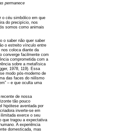
mas permanece
r o céu simbólico em que
ra do precipício, nos
 nós somos como animais
o o saber não quer saber
o o estreito vínculo entre
 nos coloca diante da
to converge facilmente com
ciência comprometida com a
rência sobre a metafísica
gger, 1978, 119). Essa
desse modo pós-moderno de
ma das faces do niilismo
mem” – e que oculta uma
a recente de nossa
rizonte tão pouco
el hipótese aventada por
 criadora inverte-se em
ilimitada exerce o seu
o que tragou a expectativa
 humano. A experiência
mente domesticada, mas