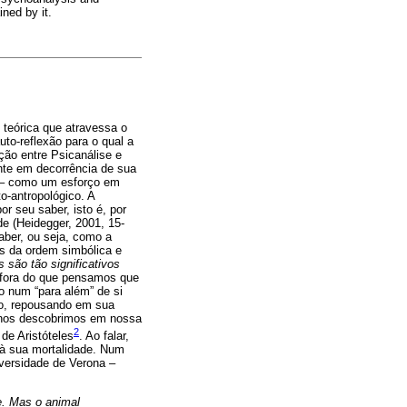
ned by it.
e teórica que atravessa o
to-reflexão para o qual a
ação entre Psicanálise e
ente em decorrência de sua
co – como um esforço em
o-antropológico. A
r seu saber, isto é, por
de (Heidegger, 2001, 15-
aber, ou seja, como a
es da ordem simbólica e
s são tão significativos
 fora do que pensamos que
 num “para além” de si
o, repousando em sua
l nos descobrimos em nossa
2
de Aristóteles
. Ao falar,
 à sua mortalidade. Num
iversidade de Verona –
e. Mas o animal