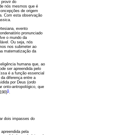
 provir do
 de nós mesmos que é
concepções de origem
ega. Com esta observação
ássica.
rtesiana, evento
ondenatório pronunciado
solve o mundo da
lável. Ou seja, nós
emos nos submeter ao
 na matematização da
nteligência humana que, ao
ode ser apreendida pelo
Essa é a função essencial
da diferença entre a
idida por Deus (
ordo
r onto-antropológico, que
5
-190)
.
ear dois impasses do
a apreendida pela