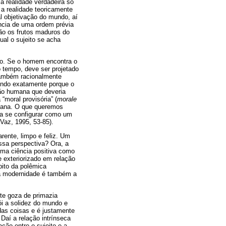
a realidade verdadeira só
 a realidade teoricamente
al objetivação do mundo, aí
ência de uma ordem prévia
são os frutos maduros do
al o sujeito se acha
do. Se o homem encontra o
 tempo, deve ser projetado
também racionalmente
mundo exatamente porque o
ção humana que deveria
“moral provisória” (
morale
tiana. O que queremos
ra se configurar como um
Vaz, 1995, 53-85).
ente, limpo e feliz. Um
ssa perspectiva? Ora, a
uma ciência positiva como
 exteriorizado em relação
bito da polêmica
e a modernidade é também a
e goza de primazia
ói a solidez do mundo e
 das coisas e é justamente
Daí a relação intrínseca
ção entre o sujeito e a