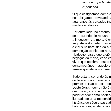
tampouco pode fala
3
impensada”
.
O que designamos como ang
nos abrigamos, revelando a
agarramos às verdades ina
mortais e falantes.
Por outro lado, no entant
de si, quando ele recusa o
a linguagem e a morte é en
angústia e do nada, mas e
a clausura narcísica da a
dominação técnica da natur
Heidegger disse que a ciên
negação da morte, esse es
viver, que celebra o estilo
contemporâneo – aquele qu
terrível gravidade sob sua
Tudo estaria correndo às m
civilização não fosse tão 
promissor. Não é fácil, po
Dostoiéwiski: como não é po
destruição, como uma forma
poder criador como nadific
ilustrada de uma racional
histórica do século passa
habita o coração da razão 