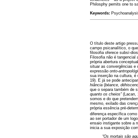
Philosphy pemits one to sa
Keywords:
Psychoanalysis
O título deste artigo press
campo psicanalítico, o que
filosofia oferece subsí-dio
Filosofia não é tangencial
própria abertura conceptua
situar as convergências e 
expressão
onto-antropológ
sua inserção na cultura, é
19). E já se pode antecipa
hiância
(
béance, déhiscen
que o separa também de s
quanto os cheios”
(Lacan, 
somos e do que pretendemo
mesmo, exilado das crenç
própria essência pré-dete
diferença específica como 
ao ser portador de um log
ensaio instigante sobre a 
inicia a sua exposição co
“Os mortais são aq