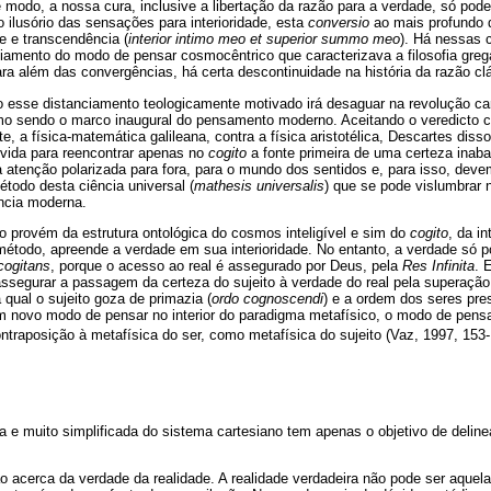
 modo, a nossa cura, inclusive a libertação da razão para a verdade, só pode
lusório das sensações para interioridade, esta
conversio
ao mais profundo
e e transcendência (
interior intimo meo et superior summo meo
). Há nessas 
nciamento do modo de pensar cosmocêntrico que caracterizava a filosofia gr
ra além das convergências, há certa descontinuidade na história da razão cl
o esse distanciamento teologicamente motivado irá desaguar na revolução ca
o sendo o marco inaugural do pensamento moderno. Aceitando o veredicto c
e, a física-matemática galileana, contra a física aristotélica, Descartes dis
úvida para reencontrar apenas no
cogito
a fonte primeira de uma certeza inaba
atenção polarizada para fora, para o mundo dos sentidos e, para isso, dev
todo desta ciência universal (
mathesis universalis
) que se pode vislumbrar
ência moderna.
não provém da estrutura ontológica do cosmos inteligível e sim do
cogito
, da i
étodo, apreende a verdade em sua interioridade. No entanto, a verdade só p
cogitans
, porque o acesso ao real é assegurado por Deus, pela
Res Infinita
. 
ssegurar a passagem da certeza do sujeito à verdade do real pela superação 
qual o sujeito goza de primazia (
ordo cognoscendi
) e a ordem dos seres pres
m novo modo de pensar no interior do paradigma metafísico, o modo de pensa
traposição à metafísica do ser, como metafísica do sujeito (Vaz, 1997, 153
 e muito simplificada do sistema cartesiano tem apenas o objetivo de delin
o acerca da verdade da realidade. A realidade verdadeira não pode ser aquel