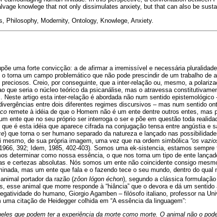
lvage knowlege that not only dissimulates anxiety, but that can also be sustai
, Philosophy, Modernity, Ontology, Knowlege, Anxiety.
upõe uma forte convicção: a de afirmar a irremissível e necessária pluralidad
 o torna um campo problemático que não pode prescindir de um trabalho de au
s preciosos. Creio, por conseguinte, que a inter-relação ou, mesmo, a polariz
 ao que seria o núcleo teórico da psicanálise, mas o atravessa constitutivam
l. Neste artigo esta inter-relação é abordada não num sentido epistemológi
divergências entre dois diferentes regimes discursivos – mas num sentido ont
ico
remete à idéia de que o Homem não é um ente dentre outros entes, mas po
 um ente que no seu próprio ser interroga o ser e põe em questão toda realida
r que é esta idéia que aparece cifrada na conjugação tensa entre angústia e s
ce
) que torna o ser humano separado da natureza e lançado nas possibilidad
i mesmo, de sua própria imagem, uma vez que na ordem simbólica
“os vazio
1966, 392; Idem, 1985, 402-403). Somos uma ek-sistencia, estamos sempre
s determinar como nossa essência, o que nos torna um tipo de ente lançado
as e certezas absolutas. Nós somos um ente não coincidente consigo mesm
rminada, mas um ente que fala e o fazendo tece o seu mundo, dentro do qua
animal portador da razão (
zôon lógon échon
), segundo a clássica formulação 
os, esse animal que morre responde à “hiância” que o devora e dá um sentido
negatividade do humano, Giorgio Agamben – filósofo italiano, professor na Un
m uma citação de Heidegger colhida em “A essência da linguagem”:
ueles que podem ter a experiência da morte como morte. O animal não o pod