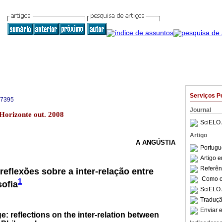
Serviços P
-7395
Journal
 Horizonte out. 2008
SciELO 
Artigo
A ANGÚSTIA
Portugu
Artigo 
Referên
reflexões sobre a inter-relação entre
Como ci
1
sofia
SciELO 
Traduçã
Enviar e
: reflections on the inter-relation between