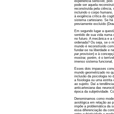
experiência sensível, pois
pode ser aquela reconstruí
reconstruída pela ciência,
incluindo o corpo humano, 
à exigência crítica do cog
sistema cartesiano. Se há
previamente excluído (Draw
Em segundo lugar a questã
sentido de sua vida numa 
no futuro. A mecânica e a
ordenada? Ou seja, se o 
mundo é reconstruído como 
fundar-se na liberdade e n
par provision
) e à concepç
mostrar, porém, é o terrív
imenso sistema funcional, 
Esses dois impasses conve
mundo geometrizado no qual
inclusão da psicologia no
a fisiologia ou uma estrit
ao sujeito. Daí a tendênci
anticartesiana das neuroc
época da subjetividade. 
Denominamos como moderni
axiológica em relação ao p
impõe a problemática da su
essa diferenciação da cons
entre subjetividade e mode