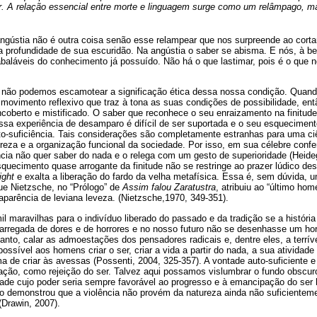
r. A relação essencial entre morte e linguagem surge como um relâmpago, 
ústia não é outra coisa senão esse relampear que nos surpreende ao corta
 profundidade de sua escuridão. Na angústia o saber se abisma. E nós, à bei
baláveis do conhecimento já possuído. Não há o que lastimar, pois é o que
o, não podemos escamotear a significação ética dessa nossa condição. Quand
 movimento reflexivo que traz à tona as suas condições de possibilidade, entã
coberto e mistificado. O saber que reconhece o seu enraizamento na finitude
ssa experiência de desamparo é difícil de ser suportada e o seu esquecimen
uto-suficiência. Tais considerações são completamente estranhas para uma 
eza e a organização funcional da sociedade. Por isso, em sua célebre confe
cia não quer saber do nada e o relega com um gesto de superioridade (Heide
quecimento quase arrogante da finitude não se restringe ao prazer lúdico 
light
e exalta a liberação do fardo da velha metafísica. Essa é, sem dúvida, u
e Nietzsche, no “Prólogo” de
Assim falou Zaratustra
, atribuiu ao “último ho
 aparência de leviana leveza. (Nietzsche,1970, 349-351).
il maravilhas para o indivíduo liberado do passado e da tradição se a históri
carregada de dores e de horrores e no nosso futuro não se desenhasse um ho
rtanto, calar as admoestações dos pensadores radicais e, dentre eles, a terrív
ssível aos homens criar o ser, criar a vida a partir do nada, a sua atividade
 de criar às avessas (Possenti, 2004, 325-357). A vontade auto-suficiente e 
ação, como rejeição do ser. Talvez aqui possamos vislumbrar o fundo obscur
idade cujo poder seria sempre favorável ao progresso e à emancipação do ser
do demonstrou que a violência não provém da natureza ainda não suficiente
(Drawin, 2007).