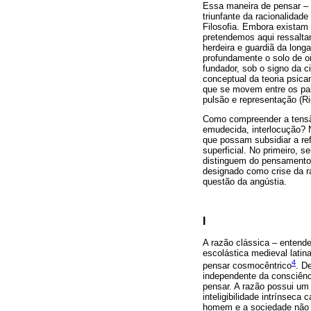
Essa maneira de pensar – 
triunfante da racionalidade
Filosofia. Embora existam 
pretendemos aqui ressaltar
herdeira e guardiã da longa
profundamente o solo de 
fundador, sob o signo da ci
conceptual da teoria psica
que se movem entre os par
pulsão e representação (Ri
Como compreender a tensão
emudecida, interlocução? 
que possam subsidiar a re
superficial. No primeiro, s
distinguem do pensamento
designado como crise da ra
questão da angústia.
I
A razão clássica – entende
escolástica medieval lati
4
pensar cosmocêntrico
. D
independente da consciênci
pensar. A razão possui um
inteligibilidade intrínsec
homem e a sociedade não s