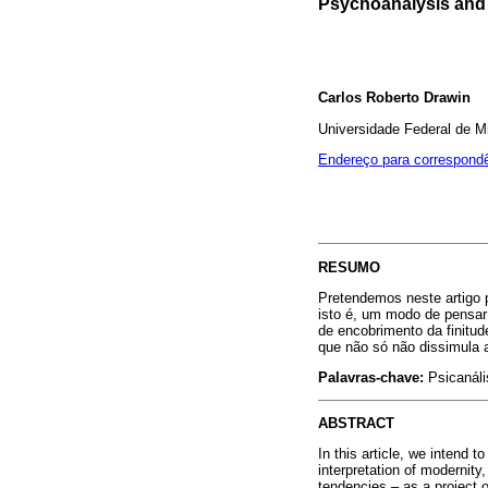
Psychoanalysis and
Carlos Roberto Drawin
Universidade Federal de M
Endereço para correspond
RESUMO
Pretendemos neste artigo p
isto é, um modo de pensa
de encobrimento da finitud
que não só não dissimula 
Palavras-chave:
Psicanális
ABSTRACT
In this article, we intend 
interpretation of modernity
tendencies – as a project 