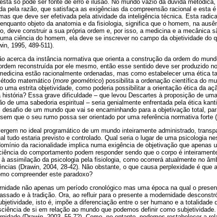
 esta só pode ser fonte de erro e ilusão. No mundo vazio da dúvida metódica, 
da pela razão, que satisfaça as exigências da compreensão racional e esta é
 mas que deve ser efetivada pela atividade da inteligência técnica. Esta radic
enquanto objeto da anatomia e da fisiologia, significa que o homem, na aus
ito, deve construir a sua própria ordem e, por isso, a medicina e a mecânica 
 uma ciência do homem, ela deve se inscrever no campo da objetividade do qu
in, 1995, 489-511).
o acerca da instância normativa que orienta a construção da ordem do mun
ordem reconstruída por ele mesmo, então esse sentido deve ser produzido no
 medicina estão racionalmente ordenadas, mas como estabelecer uma ética 
método matemático (
more geométrico
) possibilita a ordenação científica do 
uma estrita objetividade, como poderia possibilitar a orientação ética da a
a história? Essa grave dificuldade – que levou Descartes à proposição de uma 
ão de uma sabedoria espiritual – seria genialmente enfrentada pela ética kan
el desafio de um mundo que vai se encaminhando para a objetivação total, pa
sem que o seu rumo possa ser orientado por uma referência normativa forte (
rgem no ideal programático de um mundo inteiramente administrado, transpar
 tudo estaria previsto e controlado. Qual seria o lugar de uma psicologia ne
 domínio da racionalidade implica numa exigência de objetivação que apenas 
a ciência do comportamento podem responder sendo que o corpo é inteiramente
a à assimilação da psicologia pela fisiologia, como ocorrerá atualmente no âm
iências (Drawin, 2004, 28-42). Não obstante, o que causa perplexidade é qu
Como compreender este paradoxo?
dade não apenas um período cronológico mas uma época na qual o present
assado e à tradição. Ora, ao refluir para o presente a modernidade desconstr
bjetividade, isto é, impõe a diferenciação entre o ser humano e a totalidade
ciência de si em relação ao mundo que podemos definir como subjetividade. 
rnidade (Drawin, 2003, 55-72). Como, no entanto, podemos restabelecer a rela