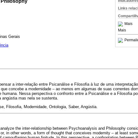
 Philosophy
Indicadore
Links rela
Compartilh
Mais
Mais
inas Gerais
Permali
ência
ensar a inter-relação entre Psicanálise e Filosofia à luz de uma interpretaçã
r que concebe a modernidade – ao menos em algumas de suas correntes dom
e humana. Nessa perspectiva o confronto entre a Psicanálise e a Filosofia pos
a angústia mas nela se sustenta.
e, Filosofia, Modernidade, Ontologia, Saber, Angústia.
to analyze the inter-relationship between Psychoanalysis and Philosophy consid
, or, in other words, a form of thought that conceives modernity – at least som
of camouflaging human finitude. In this perspective, a confrontation between