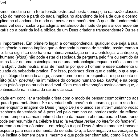
ível.
ismo introduziu uma forte tensão estrutural nesta concepção da razão clássi
iação do mundo a partir do nada implica no abandono da idéia de que o cosmos
, implica no abandono do modo de pensar cosmocêntrico. A questão fundamenta
é possível desvincular o paradigma metafísico do modo de pensar cosmocêntri
tafísico a partir da idéia bíblica de um Deus criador e transcendente? Ou sej
importantes. Em primeiro lugar, a correspondência, qualquer que seja a sua 
a inteligência humana implica que a demanda humana de sentido, assim como a
. Isso significa que há uma íntima vinculação entre a ontologia, a antropolog
 humano (
eidos
) não pode estar dissociada da pergunta pelo fim ou sentido d
mos falar de uma psicologia ou de uma antropologia enquanto ciência acer
ma objetividade neutra, mas de mostrar por que o homem é essencialmente um
nculada da sabedoria prática. Por isso, podemos dizer que o sábio, o que ag
o psicólogo do mundo antigo, assim como o mestre espiritual, o que orienta o
rito (
rûah, pneuma
) na intimidade do coração humano (
leb, kardía
) e na pers
deiro psicólogo do mundo medieval. Com esta observação assinalamos que, 
ontinuidade na história da razão clássica.
uldade em conciliar a teologia cristã com o modo de pensar cosmocêntrico a
 paradigma metafísico. Se a verdade não provém do cosmos, pois a sua font
em enquanto imagem de Deus (imago Dei) é o único ser intra-mundano vocac
scoberta da verdade só é possível pelo caminho da interiorização, do reflu
smo tempo o da maior intimidade e o da máxima abertura para o Deus transc
pode ser resumida na célebre frase:
“a verdade reside no interior do homem”
.
ar com a ordem cósmica – em relação à qual Deus é absolutamente transce
resposta para nossa demanda de sentido. Ora, a face negativa da vocação pa
ue inclina o homem para si mesmo e que pode ser chamado, como Kant o fez