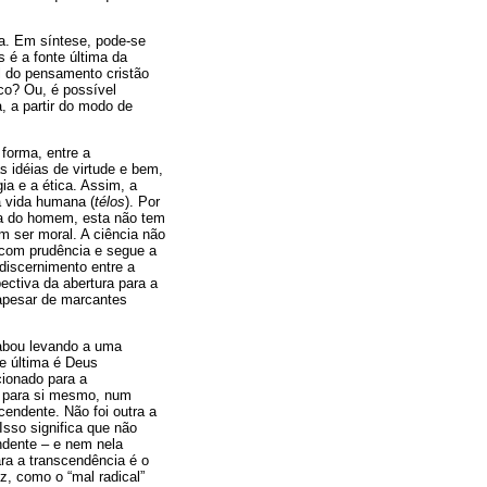
ca. Em síntese, pode-se
 é a fonte última da
l do pensamento cristão
co? Ou, é possível
a, a partir do modo de
forma, entre a
s idéias de virtude e bem,
ia e a ética. Assim, a
a vida humana (
télos
). Por
ca do homem, esta não tem
 ser moral. A ciência não
e com prudência e segue a
 discernimento entre a
pectiva da abertura para a
apesar de marcantes
cabou levando a uma
e última é Deus
ionado para a
xo para si mesmo, num
endente. Não foi outra a
 Isso significa que não
ndente – e nem nela
ra a transcendência é o
, como o “mal radical”